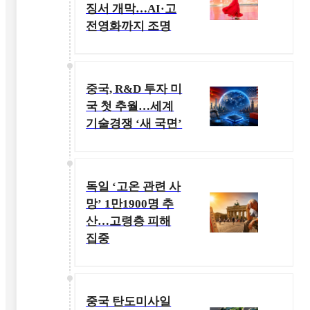
징서 개막…AI·고
전영화까지 조명
중국, R&D 투자 미
국 첫 추월…세계
기술경쟁 ‘새 국면’
독일 ‘고온 관련 사
망’ 1만1900명 추
산…고령층 피해
집중
중국 탄도미사일