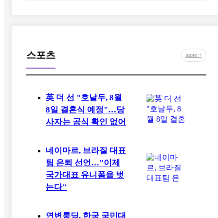
스포츠
more +
英 더 선 "호날두, 8월
8일 결혼식 예정"…당
사자는 공식 확인 없어
네이마르, 브라질 대표
팀 은퇴 선언…"이제
국가대표 유니폼을 벗
는다"
연변룽딩, 한국 국민대