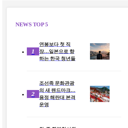
NEWS
TOP 5
연봉보다 첫 직
1
장…일본으로 향
하는 한국 청년들
조선족 문화관광
의 새 랜드마크…
2
용정 해란대 본격
운영