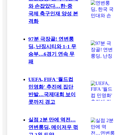
와 손잡았다…한·중
국제 축구인재 양성 본
격화
97분 극장골! 연변룽
딩, 난징시티와 1-1 무
승부…6경기 연속 무
패
UEFA, FIFA '월드컵
민영화' 추진에 집단
반발…국제대회 보이
콧까지 경고
실점 2분 만에 역전…
연변룽딩, 메이저우 꺾
고 2위 도약