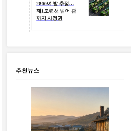
2800여 발 추정…
제1도련선 넘어 괌
까지 사정권
추천뉴스