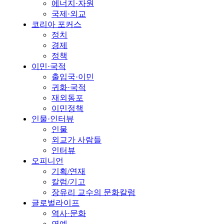
에너지·자원
국제·외교
코리아 포커스
정치
경제
정책
이민·국적
출입국·이민
귀화·국적
재외동포
이민정책
인물·인터뷰
인물
외교가 사람들
인터뷰
오피니언
기획/연재
칼럼/기고
장유리 교수의 문화칼럼
글로벌라이프
역사·문화
연예