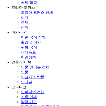
국제·외교
코리아 포커스
코리아 포커스 전체
정치
경제
정책
이민·국적
이민·국적 전체
출입국·이민
귀화·국적
재외동포
이민정책
인물·인터뷰
인물·인터뷰 전체
인물
외교가 사람들
인터뷰
오피니언
오피니언 전체
기획/연재
칼럼/기고