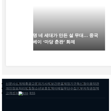
52명 네 세대가 만든 설 무대… 중국
후베이 ‘마당 춘완’ 화제
신문사소개
제휴광고문의
기사제보
간편결제
정기구독신청
이용약관
개인정보처리방침
청소년보호정책
이메일무단수집거부
저작권정책
고객센터
RSS