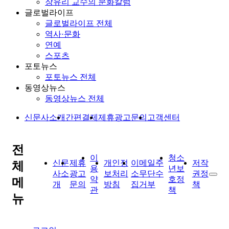
장유리 교수의 문화칼럼
글로벌라이프
글로벌라이프 전체
역사·문화
연예
스포츠
포토뉴스
포토뉴스 전체
동영상뉴스
동영상뉴스 전체
신문사소개
간편결제
제휴광고문의
고객센터
전
이
청소
신문
제휴
개인정
이메일주
저작
체
용
년보
사소
광고
보처리
소무단수
권정
약
호정
메
개
문의
방침
집거부
책
관
책
뉴