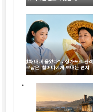
"영화 내내 울었다"…싱가포르 관객
사로잡은 '할머니에게 보내는 편지'