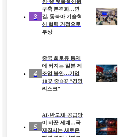
한·중 횃불혁신원
구축 본격화…연
3
길, 동북아 기술혁
신 협력 거점으로
부상
중국 희토류 통제
에 커지는 일본 제
4
조업 불안…기업
10곳 중 8곳 "경영
리스크"
AI·반도체·공급망
이 바꾼 세계…국
5
제질서는 새로운