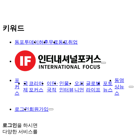
키워드
동포투데이
허훈
무료
동포
취업
포
동영
국
코리아
이민·
인물·
오피
글로벌
포토
커
상뉴
제
포커스
국적
인터뷰
니언
라이프
뉴스
스
스
로그인
회원가입
로그인
을 하시면
다양한 서비스를