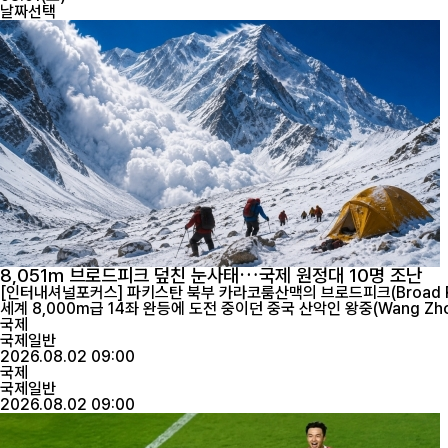
날짜선택
8,051m 브로드피크 덮친 눈사태…국제 원정대 10명 조난
[인터내셔널포커스] 파키스탄 북부 카라코룸산맥의 브로드피크(Broad P
국제
국제일반
2026.08.02 09:00
국제
국제일반
2026.08.02 09:00