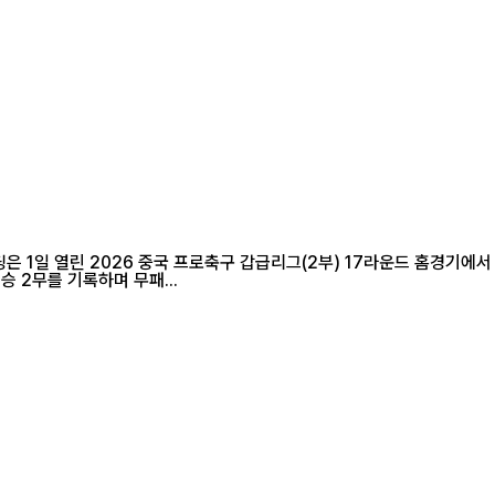
냈다. 이로써 연변룽딩은 최근 6경기에서 4승 2무를 기록하며 무패...