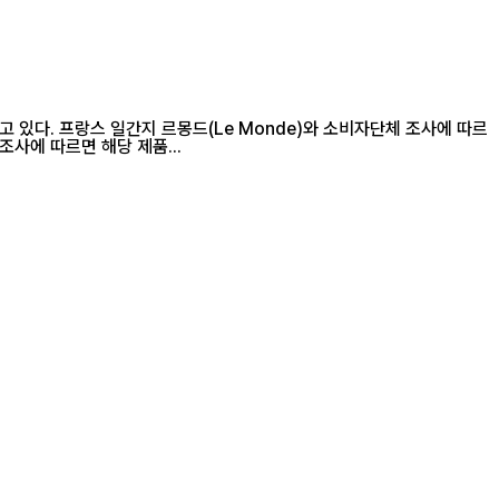
 있다. 프랑스 일간지 르몽드(Le Monde)와 소비자단체 조사에 따르
면 리투아니아, 스페인, 홍콩, 중국 본토 기업들과 연결된 것으로 추정되는 국제 판매망이 허위·과장 광고를 통해 제품을 판매한 정황이 확인됐다. 조사에 따르면 해당 제품...