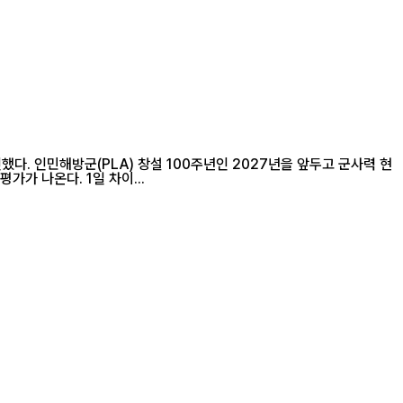
다. 인민해방군(PLA) 창설 100주년인 2027년을 앞두고 군사력 현
대화와 실전 대비 능력을 한층 강화하겠다는 의지를 거듭 밝힌 것으로, 중국이 첨단기술 기반의 미래 전력 구축에 속도를 내고 있음을 보여준다는 평가가 나온다. 1일 차이...