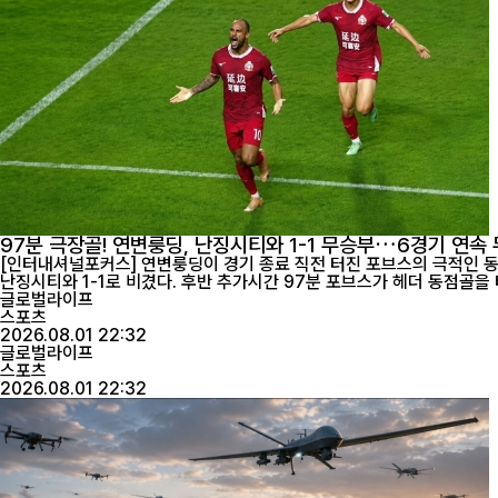
97분 극장골! 연변룽딩, 난징시티와 1-1 무승부…6경기 연속
[인터내셔널포커스] 연변룽딩이 경기 종료 직전 터진 포브스의 극적인 동점골로 귀중한 승점 1점을 챙기며 승격 경쟁
글로벌라이프
스포츠
2026.08.01 22:32
글로벌라이프
스포츠
2026.08.01 22:32