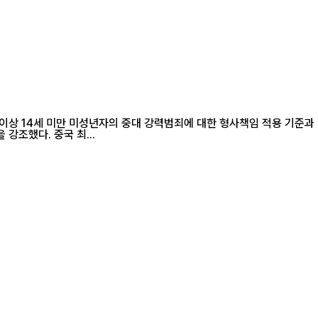
이상 14세 미만 미성년자의 중대 강력범죄에 대한 형사책임 적용 기준과
절차를 한층 구체화했다. 당국은 "나이는 면죄부가 아니다"라는 원칙을 재확인하면서도 미성년자의 교정과 재사회화를 함께 고려하는 사법 원칙을 강조했다. 중국 최...