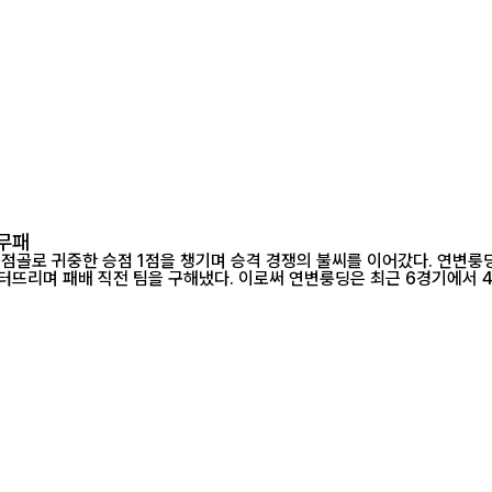
 무패
의 불씨를 이어갔다. 연변룽딩은 1일 열린 2026 중국 프로축구 갑급리그(2부) 17라운드 홈경기에서
난징시티와 1-1로 비겼다. 후반 추가시간 97분 포브스가 헤더 동점골을 터뜨리며 패배 직전 팀을 구해