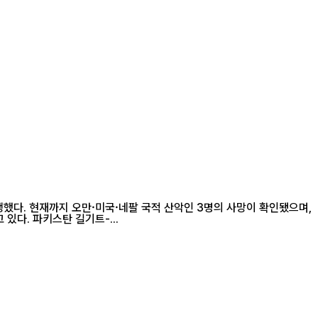
생했다. 현재까지 오만·미국·네팔 국적 산악인 3명의 사망이 확인됐으며,
세계 8,000m급 14좌 완등에 도전 중이던 중국 산악인 왕중(Wang Zhong)을 포함한 나머지 실종자들에 대한 수색이 악천후 속에서도 이어지고 있다. 파키스탄 길기트-...