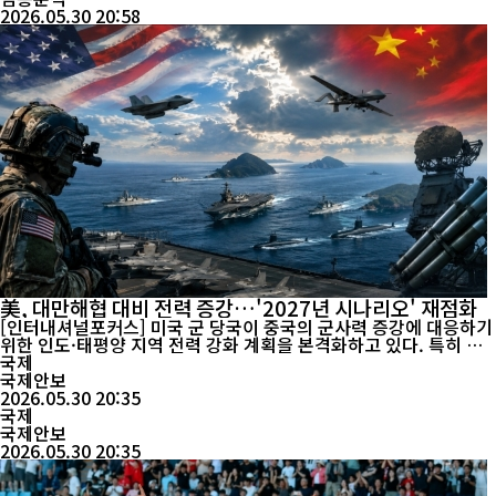
2026.05.30 20:58
美, 대만해협 대비 전력 증강…'2027년 시나리오' 재점화
[인터내셔널포커스] 미국 군 당국이 중국의 군사력 증강에 대응하기
위한 인도·태평양 지역 전력 강화 계획을 본격화하고 있다. 특히 대
함 타격 무기와 기뢰전 능력, 무인 전력, 극초음속 무기 개발에 대규
국제
모 예산을 배정하면서 대만해협을 둘러싼 미·중 전략 경쟁이 다시
국제안보
주목받고 있다. 최근 미국 인도태평양사령부가 의회에 제출한 보고
2026.05.30 20:35
서에 따르면 미군은 중국 해군력 확대...
국제
국제안보
2026.05.30 20:35