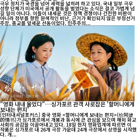
극우 정치가 국경을 넘어 세력을 넓히려 하고 있다. 국내 일부 극우
성향 단체가 미국에서 공개 활동을 벌였다는 소식은 결코 가볍게 넘
길 일이 아니다. 이들이 내세운 것은 정책 경쟁이나 건전한 비판이
아니라 정부를 향한 원색적인 비난, 근거가 확인되지 않은 부정선거
주장, 종교를 앞세운 선동이었다. 민주주의...
"영화 내내 울었다"…싱가포르 관객 사로잡은 '할머니에게
보내는 편지'
[인터내셔널포커스] 중국 영화 <할머니에게 보내는 편지>(给阿嬷
的情书)가 싱가포르에서 개봉과 동시에 큰 관심을 모으며 해외 화교
사회의 공감을 이끌어내고 있다. 18일 현지 영화업계에 따르면 이
작품은 싱가포르 내 26개 극장 가운데 24개 극장에서 상영을 시작했
다. 개...