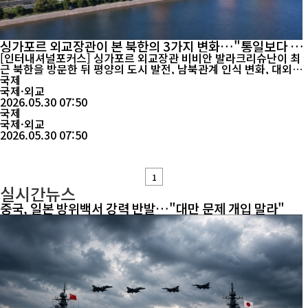
싱가포르 외교장관이 본 북한의 3가지 변화…"통일보다 자
력갱생"
[인터내셔널포커스] 싱가포르 외교장관 비비안 발라크리슈난이 최
근 북한을 방문한 뒤 평양의 도시 발전, 남북관계 인식 변화, 대외정
책 기조 등 세 가지 변화를 직접 확인했다고 밝혔다. 비비안 장관은
국제
지난 26일부터 27일까지 북한 외무성 초청으로 평양을 방문했다. 싱
국제·외교
가포르 외교장관의 방북은 2018년 이후 8년 만이다. 그는 방북 일정
2026.05.30 07:50
을 마친 뒤 28일 서울에서 싱가포르 언론과 만나 북...
국제
국제·외교
2026.05.30 07:50
1
실시간뉴스
중국, 일본 방위백서 강력 반발…"대만 문제 개입 말라"