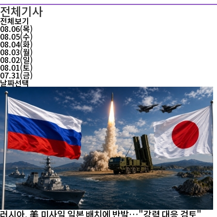
전체기사
전체보기
08.06(목)
08.05(수)
08.04(화)
08.03(월)
08.02(일)
08.01(토)
07.31(금)
날짜선택
러시아, 美 미사일 일본 배치에 반발…"강력 대응 검토"