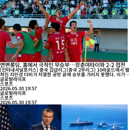
연변룽딩, 홈에서 극적인 무승부…장춘야타이와 2-2 접전
[인터내셔널포커스] 중국 갑급리그(중국 2부리그) 10라운드에서 펼
쳐진 지린성 더비가 치열한 공방 끝에 승부를 가리지 못했다. 이기형
감독이 이끄는 연변룽딩은 홈에서 장춘야타이와 맞붙어 경기 종료
글로벌라이프
직전 극적인 동점골을 터뜨리며 2-2 무승부를 기록했다. 30일 열린
스포츠
이번 경기는 리그 상위권 진입을 노리는 연변룽딩과 강등권 탈출이
2026.05.30 19:57
절실한 장춘야타이의 맞대결로 경기 전부터 관심을 모...
글로벌라이프
스포츠
2026.05.30 19:57