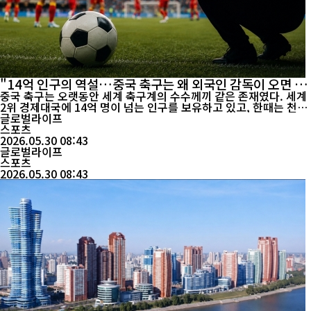
"14억 인구의 역설…중국 축구는 왜 외국인 감독이 오면 달
라질까"
중국 축구는 오랫동안 세계 축구계의 수수께끼 같은 존재였다. 세계
2위 경제대국에 14억 명이 넘는 인구를 보유하고 있고, 한때는 천문
학적인 자금을 투입해 세계적인 선수와 감독들을 영입했다. 그러나
글로벌라이프
현실은 기대와 거리가 멀다. 월드컵 본선 진출은 여전히 쉽지 않고,
스포츠
아시아 무대에서도 꾸준한 경쟁력을 보여주지 못하고 있다. 많은 중
2026.05.30 08:43
국 축구팬들은 국가대표팀이 중요한 경기에서 번번이 무...
글로벌라이프
스포츠
2026.05.30 08:43