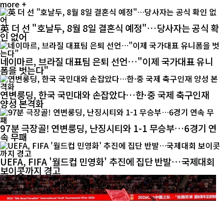
more +
英 더 선 "호날두, 8월 8일 결혼식 예정"…당사자는 공식 확
인 없어
네이마르, 브라질 대표팀 은퇴 선언…"이제 국가대표 유니
폼을 벗는다"
연변룽딩, 한국 국민대와 손잡았다…한·중 국제 축구인재
양성 본격화
97분 극장골! 연변룽딩, 난징시티와 1-1 무승부…6경기 연
속 무패
UEFA, FIFA '월드컵 민영화' 추진에 집단 반발…국제대회
보이콧까지 경고