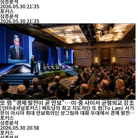
하고 있으며, 친환경 선박 분야에서도 존재감을 키우고 있다. 중국
심층분석
조선업계와 국제 해운시장 자료에 따르면 올해 1분기 중국의 선박
2026.05.30 21:35
건조량은 1,568만 DWT(재화중량톤수)로 전년 동기 대비 4...
포커스
심층분석
2026.05.30 21:35
또 럼 "경제 발전이 곧 안보"…미·중 사이서 균형외교 강조
[인터내셔널포커스] 베트남의 최고 지도자인 또 럼(To Lam) 서기
장이 아시아 최대 안보회의인 샹그릴라 대화 무대에서 경제 발전과
전략적 안정의 중요성을 강조하며 미·중 경쟁 속 베트남의 실용적
포커스
균형외교 노선을 재확인했다. 29일 싱가포르에서 개막한 제23회 샹
심층분석
그릴라 대화에서 또 럼 서기장은 "지속 가능한 발전을 위해서는 평
2026.05.30 20:58
화롭고 안정적인 국제 환경이 필수적"이라며 ...
포커스
심층분석