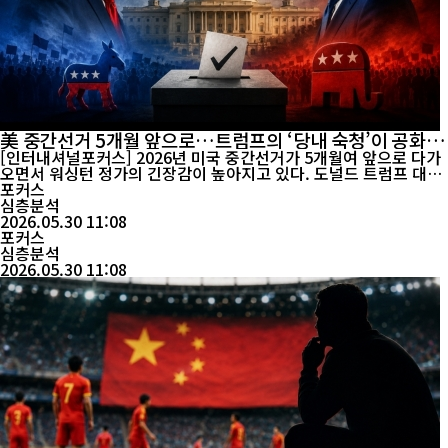
美 중간선거 5개월 앞으로…트럼프의 ‘당내 숙청’이 공화당
승부수 될까
[인터내셔널포커스] 2026년 미국 중간선거가 5개월여 앞으로 다가
오면서 워싱턴 정가의 긴장감이 높아지고 있다. 도널드 트럼프 대통
령의 재집권 이후 미국 정치는 다시 강한 진영 대결 구도로 재편됐지
포커스
만, 최근 들어 대통령 지지율 하락과 물가 부담, 이민 정책 논란이 겹
심층분석
치면서 공화당 내부에서도 위기감이 커지는 분위기다. 미국 정치권
2026.05.30 11:08
에서는 이번 선거가 단순한 의회 권력 ...
포커스
심층분석
2026.05.30 11:08