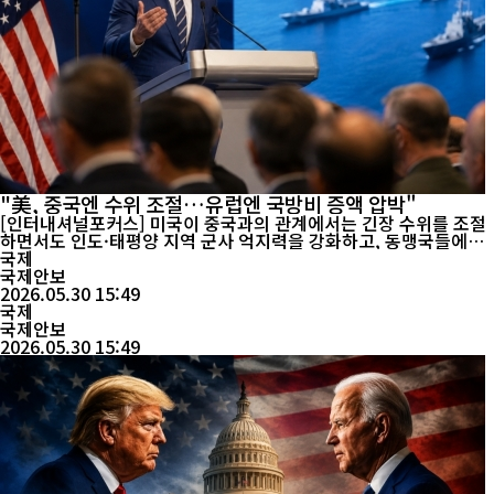
"美, 중국엔 수위 조절…유럽엔 국방비 증액 압박"
[인터내셔널포커스] 미국이 중국과의 관계에서는 긴장 수위를 조절
하면서도 인도·태평양 지역 군사 억지력을 강화하고, 동맹국들에는
국방비 증액과 안보 책임 확대를 요구하는 이른바 '이중 전략'을 본
국제
격화하고 있다. 피트 헤그세스 미국 국방장관은 30일 싱가포르에서
국제안보
열린 샹그릴라 대화 기조연설에서 중국에 대한 견제 기조를 유지하
2026.05.30 15:49
면서도 불필요한 충돌은 피하겠다는 입장을 밝...
국제
국제안보
2026.05.30 15:49