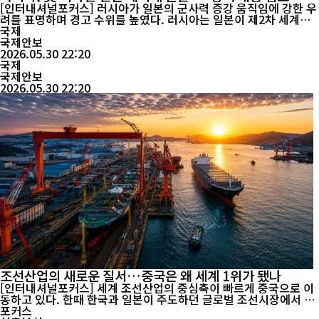
[인터내셔널포커스] 러시아가 일본의 군사력 증강 움직임에 강한 우
려를 표명하며 경고 수위를 높였다. 러시아는 일본이 제2차 세계대
전 이후 유지해 온 평화주의 원칙에서 점차 벗어나고 있으며, 미국과
국제
의 군사 협력 확대가 동북아 안보 환경을 불안정하게 만들 수 있다고
국제안보
주장했다. 러시아 언론 보도에 따르면 러시아 국가안보회의 서기 세
2026.05.30 22:20
르게이 쇼이구는 최근 열린 국제안보포럼에서 일본의 군사화 움직임
국제
을 비판하며 "...
국제안보
2026.05.30 22:20
조선산업의 새로운 질서…중국은 왜 세계 1위가 됐나
[인터내셔널포커스] 세계 조선산업의 중심축이 빠르게 중국으로 이
동하고 있다. 한때 한국과 일본이 주도하던 글로벌 조선시장에서 중
국은 압도적인 생산능력과 공급망 경쟁력을 바탕으로 영향력을 확대
포커스