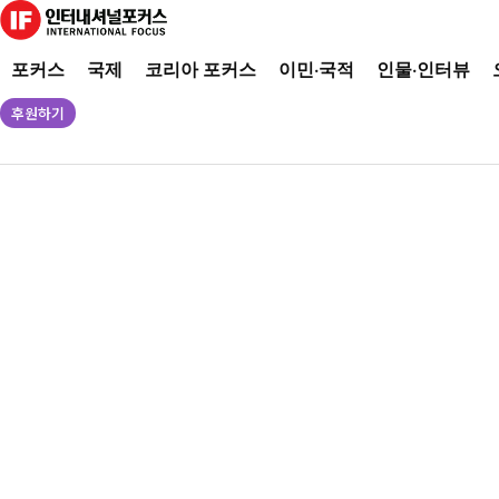
포커스
국제
코리아 포커스
이민·국적
인물·인터뷰
후원하기