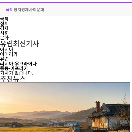
국제
정치
경제
사회
문화
국제
정치
경제
사회
문화
유럽
최신기사
아시아
아메리카
유럽
러시아·우크라이나
중동·아프리카
기사가 없습니다.
추천뉴스