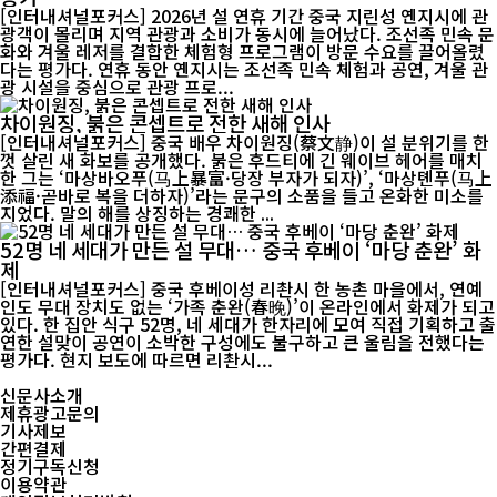
[인터내셔널포커스] 2026년 설 연휴 기간 중국 지린성 옌지시에 관
광객이 몰리며 지역 관광과 소비가 동시에 늘어났다. 조선족 민속 문
화와 겨울 레저를 결합한 체험형 프로그램이 방문 수요를 끌어올렸
다는 평가다. 연휴 동안 옌지시는 조선족 민속 체험과 공연, 겨울 관
광 시설을 중심으로 관광 프로...
차이원징, 붉은 콘셉트로 전한 새해 인사
[인터내셔널포커스] 중국 배우 차이원징(蔡文静)이 설 분위기를 한
껏 살린 새 화보를 공개했다. 붉은 후드티에 긴 웨이브 헤어를 매치
한 그는 ‘마상바오푸(马上暴富·당장 부자가 되자)’, ‘마상톈푸(马上
添福·곧바로 복을 더하자)’라는 문구의 소품을 들고 온화한 미소를
지었다. 말의 해를 상징하는 경쾌한 ...
52명 네 세대가 만든 설 무대… 중국 후베이 ‘마당 춘완’ 화
제
[인터내셔널포커스] 중국 후베이성 리촨시 한 농촌 마을에서, 연예
인도 무대 장치도 없는 ‘가족 춘완(春晚)’이 온라인에서 화제가 되고
있다. 한 집안 식구 52명, 네 세대가 한자리에 모여 직접 기획하고 출
연한 설맞이 공연이 소박한 구성에도 불구하고 큰 울림을 전했다는
평가다. 현지 보도에 따르면 리촨시...
신문사소개
제휴광고문의
기사제보
간편결제
정기구독신청
이용약관