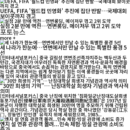
UEFA, FIFA '월드컵 민영화' 추진에 집단 반발…국제대회
보이콧까지 경고
실점 2분 만에 역전…연변룽딩, 메이저우 꺾고 2위 도약
포토뉴스
more +
세 나라가 한눈에…연변에서만 만날 수 있는 특별한 풍경 5
선
[인터내셔널포커스] 중국 길림성 연변조선족자치주는 백두산과 두
만강, 국경지대가 어우러진 독특한 자연환경과 역사·문화적 배경을
바탕으로 중국에서도 손꼽히는 관광지로 평가받는다. 특히 연변에
는 다른 지역에서는 쉽게 찾아보기 힘든 이색 풍경들이 곳곳에 자리
해 있어 국내외 관광객들의 발길을 끌고 있다. ...
“30만 희생의 기억”… 난징대학살 희생자 기념관과 역사적
의미
[인터네셔널포커스] 중국 난징에 위치한 ‘침화일군난징대도살희생
동포기념관(侵華日軍南京大屠殺遇難同胞紀念館)’은 1937년 일
본군이 자행한 대학살로 희생된 30만여 명을 추모하기 위해 건립된
역사 공간이다. 기념관은 당시 학살 현장 중 하나였던 ‘강동문(江东
门, 장둥먼) 만인갱’ 유적지 위에 세워졌으며, 1985...
옌지 설 연휴 관광객 몰려...민속 체험·빙설 관광에 소비도
증가