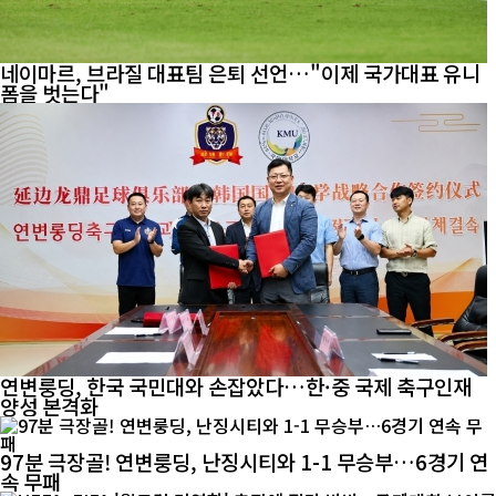
네이마르, 브라질 대표팀 은퇴 선언…"이제 국가대표 유니
폼을 벗는다"
연변룽딩, 한국 국민대와 손잡았다…한·중 국제 축구인재
양성 본격화
97분 극장골! 연변룽딩, 난징시티와 1-1 무승부…6경기 연
속 무패