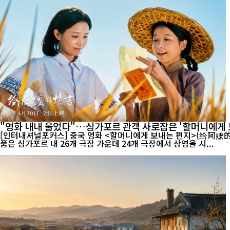
"영화 내내 울었다"…싱가포르 관객 사로잡은 '할머니에게 
[인터내셔널포커스] 중국 영화 <할머니에게 보내는 편지>(给阿嬷的情书)가 싱가포
품은 싱가포르 내 26개 극장 가운데 24개 극장에서 상영을 시...