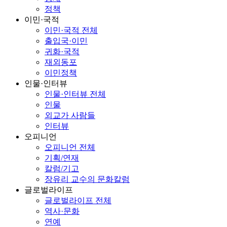
정책
이민·국적
이민·국적 전체
출입국·이민
귀화·국적
재외동포
이민정책
인물·인터뷰
인물·인터뷰 전체
인물
외교가 사람들
인터뷰
오피니언
오피니언 전체
기획/연재
칼럼/기고
장유리 교수의 문화칼럼
글로벌라이프
글로벌라이프 전체
역사·문화
연예