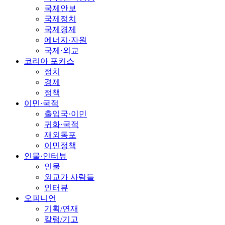
국제안보
국제정치
국제경제
에너지·자원
국제·외교
코리아 포커스
정치
경제
정책
이민·국적
출입국·이민
귀화·국적
재외동포
이민정책
인물·인터뷰
인물
외교가 사람들
인터뷰
오피니언
기획/연재
칼럼/기고