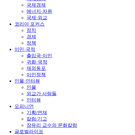
국제경제
에너지·자원
국제·외교
코리아 포커스
정치
경제
정책
이민·국적
출입국·이민
귀화·국적
재외동포
이민정책
인물·인터뷰
인물
외교가 사람들
인터뷰
오피니언
기획/연재
칼럼/기고
장유리 교수의 문화칼럼
글로벌라이프