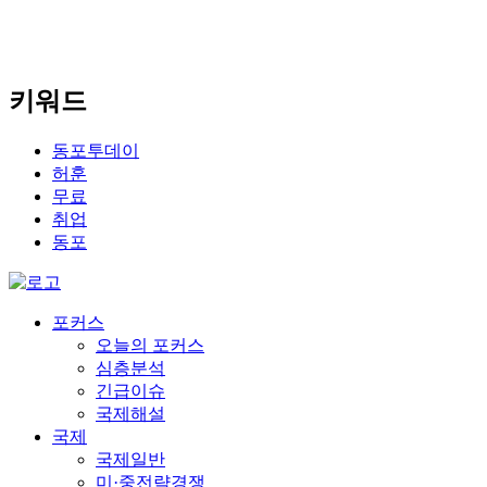
키워드
동포투데이
허훈
무료
취업
동포
포커스
오늘의 포커스
심층분석
긴급이슈
국제해설
국제
국제일반
미·중전략경쟁