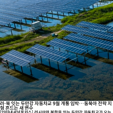
러·북 잇는 두만강 자동차교 9월 개통 임박…동북아 전략 지
형 흔드는 새 변수
[인터내셔널포커스] 러시아와 북한을 잇는 두만강 자동차교가 오는