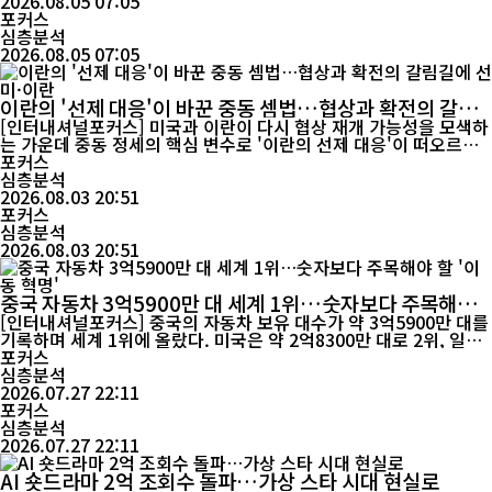
전략이 맞물리는 핵심 인프라로 평가된다. 향후 한반도 안보와 동북
2026.08.05 07:05
아 물류·외교 지형에도 적지 않은 영향을 미칠 것으로 전망되면서
포커스
주변국들의...
심층분석
2026.08.05 07:05
이란의 '선제 대응'이 바꾼 중동 셈법…협상과 확전의 갈림
길에 선 미·이란
[인터내셔널포커스] 미국과 이란이 다시 협상 재개 가능성을 모색하
는 가운데 중동 정세의 핵심 변수로 '이란의 선제 대응'이 떠오르고
있다. 최근 미국이 검토했던 대규모 군사행동을 보류하고 외교적 해
포커스
법을 모색하는 움직임을 보이면서 국제유가도 안정을 되찾는 모습이
심층분석
다. 그러나 표면적인 긴장 완화와 달리 중동의 군사적 긴장 구조는
2026.08.03 20:51
이전과 다른 국면으로 접어들고 있다는 관측이 나온다. 이번 변화의
포커스
가...
심층분석
2026.08.03 20:51
중국 자동차 3억5900만 대 세계 1위…숫자보다 주목해야
할 '이동 혁명'
[인터내셔널포커스] 중국의 자동차 보유 대수가 약 3억5900만 대를
기록하며 세계 1위에 올랐다. 미국은 약 2억8300만 대로 2위, 일본
은 약 8000만 대, 러시아는 약 5400만 대, 독일은 약 5300만 대로
포커스
뒤를 이었다. 그러나 이 순위는 단순히 자동차 숫자를 겨루는 경쟁이
심층분석
아니다. 국가의 인구 규모와 국토 면적, 도시 구조, 교통 인프라, 국
2026.07.27 22:11
민의 이동 방식이 복합적으로 반영된 결과라는 점에서 더욱 주목된
포커스
심층분석
다. 국제자동차...
2026.07.27 22:11
AI 숏드라마 2억 조회수 돌파…가상 스타 시대 현실로