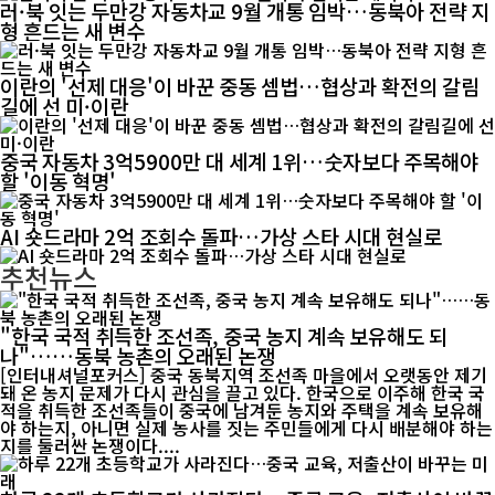
러·북 잇는 두만강 자동차교 9월 개통 임박…동북아 전략 지
형 흔드는 새 변수
이란의 '선제 대응'이 바꾼 중동 셈법…협상과 확전의 갈림
길에 선 미·이란
중국 자동차 3억5900만 대 세계 1위…숫자보다 주목해야
할 '이동 혁명'
AI 숏드라마 2억 조회수 돌파…가상 스타 시대 현실로
추천뉴스
"한국 국적 취득한 조선족, 중국 농지 계속 보유해도 되
나"……동북 농촌의 오래된 논쟁
[인터내셔널포커스] 중국 동북지역 조선족 마을에서 오랫동안 제기
돼 온 농지 문제가 다시 관심을 끌고 있다. 한국으로 이주해 한국 국
적을 취득한 조선족들이 중국에 남겨둔 농지와 주택을 계속 보유해
야 하는지, 아니면 실제 농사를 짓는 주민들에게 다시 배분해야 하는
지를 둘러싼 논쟁이다....