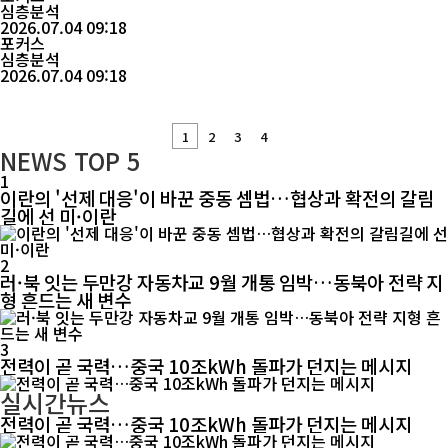
제를 바라보는 시각을 둘러싼 논쟁에 다시 불을 붙였다. 그는 러시아
심층분석
스푸트니크통신과의 인터뷰에서 "서방이 중국을 비판하는 이유는
2026.07.04 09:18
결국 중국이 자본주의를 더 잘하고 있기 때문"이라며 "영국도 중국
포커스
의 경제 발전 방식에서 ...
심층분석
2026.07.04 09:18
1
2
3
4
NEWS
TOP 5
1
이란의 '선제 대응'이 바꾼 중동 셈법…협상과 확전의 갈림
길에 선 미·이란
2
러·북 잇는 두만강 자동차교 9월 개통 임박…동북아 전략 지
형 흔드는 새 변수
3
전력이 곧 국력…중국 10조kWh 돌파가 던지는 메시지
실시간뉴스
전력이 곧 국력…중국 10조kWh 돌파가 던지는 메시지