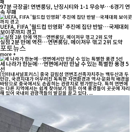
97분 극장골! 연변룽딩, 난징시티와 1-1 무승부…6경기 연
속 무패
UEFA, FIFA '월드컵 민영화' 추진에 집단 반발…국제대회
보이콧까지 경고
실점 2분 만에 역전…연변룽딩, 메이저우 꺾고 2위 도약
포토뉴스
more +
세 나라가 한눈에…연변에서만 만날 수 있는 특별한 풍경 5
선
[인터내셔널포커스] 중국 길림성 연변조선족자치주는 백두산과 두
만강, 국경지대가 어우러진 독특한 자연환경과 역사·문화적 배경을
바탕으로 중국에서도 손꼽히는 관광지로 평가받는다. 특히 연변에
는 다른 지역에서는 쉽게 찾아보기 힘든 이색 풍경들이 곳곳에 자리
해 있어 국내외 관광객들의 발길을 끌고 있다. ...