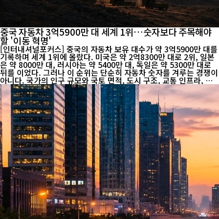
중국 자동차 3억5900만 대 세계 1위…숫자보다 주목해야
할 '이동 혁명'
[인터내셔널포커스] 중국의 자동차 보유 대수가 약 3억5900만 대를
기록하며 세계 1위에 올랐다. 미국은 약 2억8300만 대로 2위, 일본
은 약 8000만 대, 러시아는 약 5400만 대, 독일은 약 5300만 대로
뒤를 이었다. 그러나 이 순위는 단순히 자동차 숫자를 겨루는 경쟁이
아니다. 국가의 인구 규모와 국토 면적, 도시 구조, 교통 인프라, 국
민의 이동 방식이 복합적으로 반영된 결과라는 점에서 더욱 주목된
다. 국제자동차제조협회(OICA)와 각국 정부가 발표한 관련 통계들
을 종합하면, 중국은 세계 최대 자동차 생산국이자 판매국에 이어 보
유 대수에서도 압도적인 규모를 유지하고 있다. 다만 14억 명이 넘
는 인구를 고려하면 1인당 자동차 보급률은 미국 등 자동차 선진국
보다 여전히 낮은 수준이다. 이는 중국 자동차 시장이 아직 성장 여
력을 갖고 있다는 의미로도 해석된다. 미국은 약 3억3000만 명의 인
구에 2억8300만 대의 자동차를 보유하며 ...