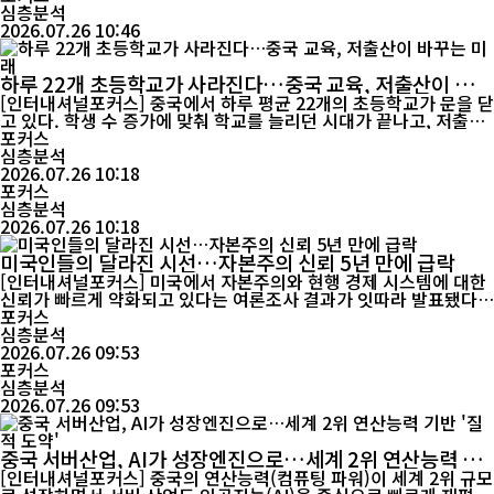
심층분석
2026.07.26 10:46
하루 22개 초등학교가 사라진다…중국 교육, 저출산이 바꾸
는 미래
[인터내셔널포커스] 중국에서 하루 평균 22개의 초등학교가 문을 닫
고 있다. 학생 수 증가에 맞춰 학교를 늘리던 시대가 끝나고, 저출산
과 학령인구 감소에 대응하는 교육체계 재편이 본격화되고 있다. 교
포커스
육계는 이를 단순한 폐교가 아닌 '규모 확대에서 교육의 질 향상으로
심층분석
전환되는 역사적 변화'로 평가한다. 중국 교육부가 발표한 '2025년
2026.07.26 10:18
전국 교육사업 발전 통계공보'에 따르면 지난해...
포커스
심층분석
2026.07.26 10:18
미국인들의 달라진 시선…자본주의 신뢰 5년 만에 급락
[인터내셔널포커스] 미국에서 자본주의와 현행 경제 시스템에 대한
신뢰가 빠르게 약화되고 있다는 여론조사 결과가 잇따라 발표됐다.
특히 자유시장 경제를 핵심 가치로 내세워 온 공화당 지지층에서도
포커스
자본주의에 대한 호감도가 눈에 띄게 하락한 것으로 나타나, 미국 사
심층분석
회의 경제 불신이 특정 정치 성향을 넘어 광범위하게 확산되고 있다
2026.07.26 09:53
포커스
는 분석이 나온다. 미국 CNN은 24일(현지시간) 폭스뉴...
심층분석
2026.07.26 09:53
중국 서버산업, AI가 성장엔진으로…세계 2위 연산능력 기
반 '질적 도약'
[인터내셔널포커스] 중국의 연산능력(컴퓨팅 파워)이 세계 2위 규모