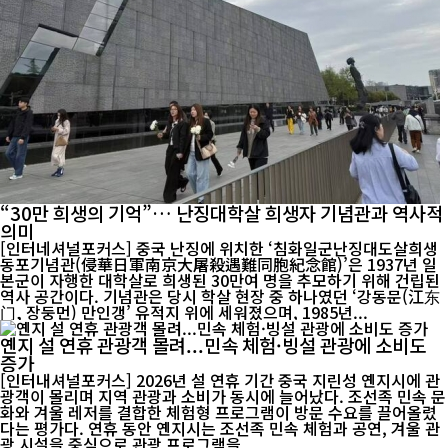
“30만 희생의 기억”… 난징대학살 희생자 기념관과 역사적
의미
[인터네셔널포커스] 중국 난징에 위치한 ‘침화일군난징대도살희생
동포기념관(侵華日軍南京大屠殺遇難同胞紀念館)’은 1937년 일
본군이 자행한 대학살로 희생된 30만여 명을 추모하기 위해 건립된
역사 공간이다. 기념관은 당시 학살 현장 중 하나였던 ‘강동문(江东
门, 장둥먼) 만인갱’ 유적지 위에 세워졌으며, 1985년...
옌지 설 연휴 관광객 몰려...민속 체험·빙설 관광에 소비도
증가
[인터내셔널포커스] 2026년 설 연휴 기간 중국 지린성 옌지시에 관
광객이 몰리며 지역 관광과 소비가 동시에 늘어났다. 조선족 민속 문
화와 겨울 레저를 결합한 체험형 프로그램이 방문 수요를 끌어올렸
다는 평가다. 연휴 동안 옌지시는 조선족 민속 체험과 공연, 겨울 관
광 시설을 중심으로 관광 프로그램을 ...