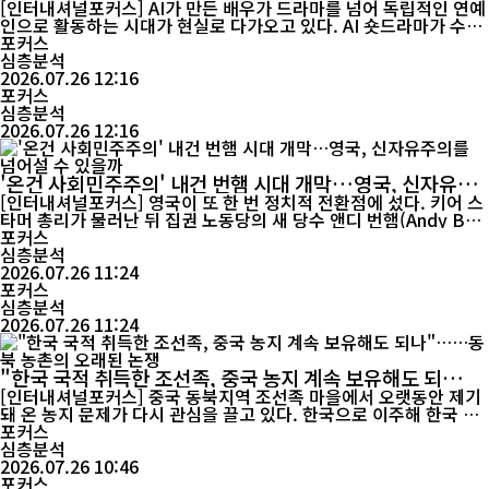
[인터내셔널포커스] AI가 만든 배우가 드라마를 넘어 독립적인 연예
인으로 활동하는 시대가 현실로 다가오고 있다. AI 숏드라마가 수억
회의 조회수를 기록한 데 이어 극 중 캐릭터가 실제 SNS에서 팬덤을
포커스
형성하며 활동하는 새로운 콘텐츠 모델이 등장했다. 업계에서는 이
심층분석
를 단순한 기술 시연이 아니라 콘텐츠 산업의 제작·유통 방식을 바
2026.07.26 12:16
포커스
꾸는 변화의 신호로 평가한다. 중국에서 공개된 AI 숏드...
심층분석
2026.07.26 12:16
'온건 사회민주주의' 내건 번햄 시대 개막…영국, 신자유주
의를 넘어설 수 있을까
[인터내셔널포커스] 영국이 또 한 번 정치적 전환점에 섰다. 키어 스
타머 총리가 물러난 뒤 집권 노동당의 새 당수 앤디 번햄(Andy Bur
nham)이 7월 20일 찰스 3세 국왕의 임명을 받아 총리에 취임했다.
포커스
최근 10년 사이 일곱 번째 총리다. 잦은 정권 교체는 영국 정치의 불
심층분석
안정성과 경제·사회 위기를 단적으로 보여준다. 리버풀 인근 노동자
2026.07.26 11:24
가정 출신인 번햄은 보건장관과 그레이터맨체스터 시장을 지...
포커스
심층분석
2026.07.26 11:24
"한국 국적 취득한 조선족, 중국 농지 계속 보유해도 되
나"……동북 농촌의 오래된 논쟁
[인터내셔널포커스] 중국 동북지역 조선족 마을에서 오랫동안 제기
돼 온 농지 문제가 다시 관심을 끌고 있다. 한국으로 이주해 한국 국
적을 취득한 조선족들이 중국에 남겨둔 농지와 주택을 계속 보유해
포커스
야 하는지, 아니면 실제 농사를 짓는 주민들에게 다시 배분해야 하는
심층분석
지를 둘러싼 논쟁이다. 인구 감소와 농촌 공동화가 가속화되는 상황
2026.07.26 10:46
에서 이는 단순한 재산권 문제가 아니라 농촌의 지속 가능성과...
포커스