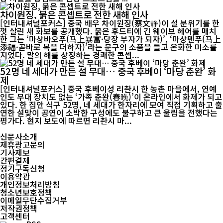
차이원징, 붉은 콘셉트로 전한 새해 인사
[인터내셔널포커스] 중국 배우 차이원징(蔡文静)이 설 분위기를 한
껏 살린 새 화보를 공개했다. 붉은 후드티에 긴 웨이브 헤어를 매치
한 그는 ‘마상바오푸(马上暴富·당장 부자가 되자)’, ‘마상톈푸(马上
添福·곧바로 복을 더하자)’라는 문구의 소품을 들고 온화한 미소를
지었다. 말의 해를 상징하는 경쾌한 콘셉...
52명 네 세대가 만든 설 무대… 중국 후베이 ‘마당 춘완’ 화
제
[인터내셔널포커스] 중국 후베이성 리촨시 한 농촌 마을에서, 연예
인도 무대 장치도 없는 ‘가족 춘완(春晚)’이 온라인에서 화제가 되고
있다. 한 집안 식구 52명, 네 세대가 한자리에 모여 직접 기획하고 출
연한 설맞이 공연이 소박한 구성에도 불구하고 큰 울림을 전했다는
평가다. 현지 보도에 따르면 리촨시 마...
신문사소개
제휴광고문의
기사제보
간편결제
정기구독신청
이용약관
개인정보처리방침
청소년보호정책
이메일무단수집거부
저작권정책
고객센터