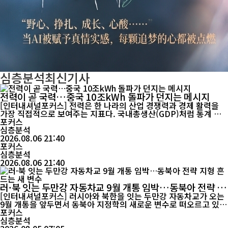
심층분석
최신기사
전력이 곧 국력…중국 10조kWh 돌파가 던지는 메시지
[인터내셔널포커스] 전력은 한 나라의 산업 경쟁력과 경제 활력을
가장 직접적으로 보여주는 지표다. 국내총생산(GDP)처럼 통계 방
식의 영향을 크게 받지 않고 생산과 소비, 산업 활동을 그대로 반영
포커스
하기 때문이다. 중국이 2025년 연간 전력 소비 10조kWh를 처음 돌
심층분석
파한 것은 단순한 기록 경신을 넘어 AI와 전기차를 중심으로 한 산업
2026.08.06 21:40
포커스
전환이 본격화되고 있음을 보여주는 상징적 사건으로 평가된다. ...
심층분석
2026.08.06 21:40
러·북 잇는 두만강 자동차교 9월 개통 임박…동북아 전략 지
형 흔드는 새 변수
[인터내셔널포커스] 러시아와 북한을 잇는 두만강 자동차교가 오는
9월 개통을 앞두면서 동북아 지정학의 새로운 변수로 떠오르고 있
다. 이 교량은 단순한 국경 연결 시설을 넘어 북·러 전략 협력의 상징
포커스
이자 러시아의 극동 개발, 북한의 대외 협력 확대, 중국의 동북 진흥
심층분석