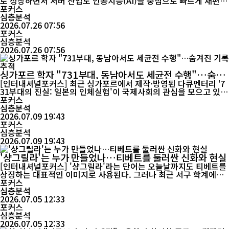
로 성장하면서 서버 산업도 인공지능(AI)을 중심으로 빠르게 재편되
고 있는 것으로 나타났다. 고성능 서버가 처음으로 범용 서버 시장을
포커스
넘어선 가운데 고성능 연산, 친환경 기술, 국산화, 해외시장 진출, 연
심층분석
산서비스 등 5대 분야가 차세대 성장축으로 부상하며 글로벌 첨단
2026.07.26 07:56
컴퓨팅 경쟁의 핵심 변수로 떠오르고 있다는 분석이다. 최근 발표된
포커스
'2025 중국 ...
심층분석
2026.07.26 07:56
싱가포르 학자 "731부대, 동남아서도 세균전 수행"…숨겨
진 기록 추적
[인터내셔널포커스] 최근 싱가포르에서 제작·방영된 다큐멘터리 '7
31부대의 진실: 일본의 인체실험'이 국제사회의 관심을 모으고 있
다. 이 다큐멘터리는 제2차 세계대전 당시 일본군 731부대의 생존
포커스
병사와 세균전 피해자 및 유족, 역사학자들의 인터뷰를 통해 일본군
심층분석
의 생체실험과 세균전 실태를 조명했다. 관련 영상은 온라인 플랫폼
2026.07.09 19:43
포커스
에서 30만 회에 가까운 조회 수를 기록하며 주목받고 있다. 다큐...
심층분석
2026.07.09 19:43
'샹그릴라'는 누가 만들었나…티베트를 둘러싼 신화와 현실
[인터내셔널포커스] '샹그릴라'라는 단어는 오늘날까지도 티베트를
상징하는 대표적인 이미지로 사용된다. 그러나 최근 서구 학계에서
는 이러한 이미지가 실제 역사와 사회를 반영하기보다 오리엔탈리즘
포커스
과 식민주의 시대의 상상력이 만들어낸 문화적 산물이라는 재평가가
심층분석
이어지고 있다. 중국 역시 이를 근거로 "티베트를 바라보는 국제사
2026.07.05 12:33
회의 시각이 사실보다 신화에 가까웠다"고 주장하며 인식 전환...
포커스
심층분석
2026.07.05 12:33