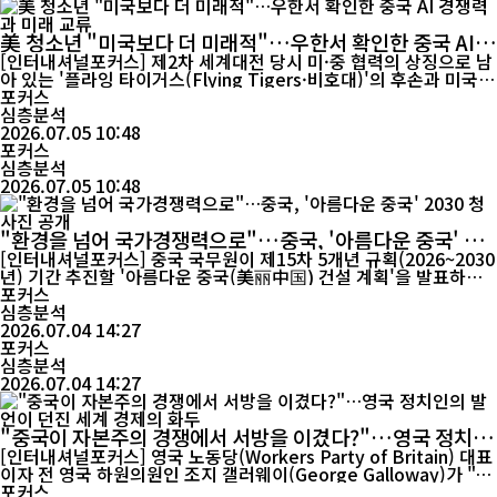
美 청소년 "미국보다 더 미래적"…우한서 확인한 중국 AI
경쟁력과 미래 교류
[인터내셔널포커스] 제2차 세계대전 당시 미·중 협력의 상징으로 남
아 있는 '플라잉 타이거스(Flying Tigers·비호대)'의 후손과 미국
청소년들이 중국 후베이성 우한을 찾아 첨단기술과 전통문화를 체험
포커스
하며 미래 세대 교류의 의미를 되새겼다. 전쟁 속 우정으로 시작된
심층분석
인연이 인공지능(AI)과 로봇, 첨단 교통기술을 매개로 새로운 협력
2026.07.05 10:48
의 가능성을 모색하는 장으로 이어졌다는 점에서 이번 방문은 주...
포커스
심층분석
2026.07.05 10:48
"환경을 넘어 국가경쟁력으로"…중국, '아름다운 중국' 20
30 청사진 공개
[인터내셔널포커스] 중국 국무원이 제15차 5개년 규획(2026~2030
년) 기간 추진할 '아름다운 중국(美丽中国) 건설 계획'을 발표하며
향후 5년간의 환경·기후·산업 정책 청사진을 제시했다. 이번 계획은
포커스
생태환경 개선을 넘어 경제구조 전환과 산업 경쟁력 강화, 탄소중립
심층분석
기반 구축을 함께 추진하는 국가 발전 전략이라는 점에서 주목된다.
2026.07.04 14:27
이번 계획이 발표된 시점도 의미가 크다. 중국은 제15차 5개년 규획
포커스
을 통...
심층분석
2026.07.04 14:27
"중국이 자본주의 경쟁에서 서방을 이겼다?"…영국 정치인
의 발언이 던진 세계 경제의 화두
[인터내셔널포커스] 영국 노동당(Workers Party of Britain) 대표
이자 전 영국 하원의원인 조지 갤러웨이(George Galloway)가 "중
국은 자본주의 경쟁에서 이미 서방을 앞섰다"고 주장하면서 세계 경
포커스