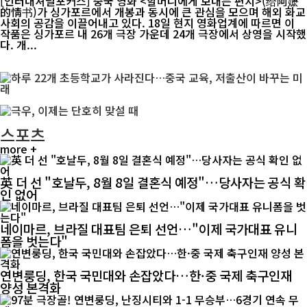
[인터내셔널포커스] 중국 영화 <할머니에게 보내는 편지>(给阿嬷
的情书)가 싱가포르에서 개봉과 동시에 큰 관심을 모으며 해외 화교
사회의 공감을 이끌어내고 있다. 18일 현지 영화업계에 따르면 이
작품은 싱가포르 내 26개 극장 가운데 24개 극장에서 상영을 시작했
다. 개...
스포츠
more +
英 더 선 "호날두, 8월 8일 결혼식 예정"…당사자는 공식 확
인 없어
네이마르, 브라질 대표팀 은퇴 선언…"이제 국가대표 유니
폼을 벗는다"
연변룽딩, 한국 국민대와 손잡았다…한·중 국제 축구인재
양성 본격화