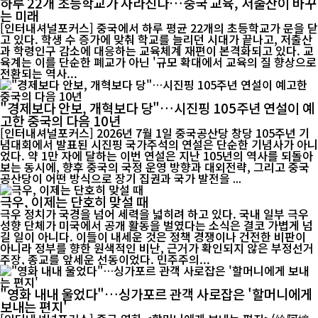
하루 22개 초등학교가 사라진다…중국 교육, 저출산이 바꾸
는 미래
[인터내셔널포커스] 중국에서 하루 평균 22개의 초등학교가 문을 닫
고 있다. 학생 수 증가에 맞춰 학교를 늘리던 시대가 끝나고, 저출산
과 학령인구 감소에 대응하는 교육체계 재편이 본격화되고 있다. 교
육계는 이를 단순한 폐교가 아닌 '규모 확대에서 교육의 질 향상으로
전환되는 역사...
"경제보다 안보, 개혁보다 당"…시진핑 105주년 연설이 예
고한 중국의 다음 10년
[인터내셔널포커스] 2026년 7월 1일 중국공산당 창당 105주년 기
념대회에서 발표된 시진핑 국가주석의 연설은 단순한 기념사가 아니
었다. 약 1만 자에 달하는 이번 연설은 지난 105년의 역사를 되돌아
보는 동시에, 향후 중국의 국정 운영 방향과 대외전략, 그리고 중국
공산당이 어떤 방식으로 장기 집권과 국가 발전을 ...
극우, 이제는 단호히 맞설 때
극우 정치가 국경을 넘어 세력을 넓히려 하고 있다. 국내 일부 극우
성향 단체가 미국에서 공개 활동을 벌였다는 소식은 결코 가볍게 넘
길 일이 아니다. 이들이 내세운 것은 정책 경쟁이나 건전한 비판이
아니라 정부를 향한 원색적인 비난, 근거가 확인되지 않은 부정선거
주장, 종교를 앞세운 선동이었다. 민주주의...
"영화 내내 울었다"…싱가포르 관객 사로잡은 '할머니에게
보내는 편지'