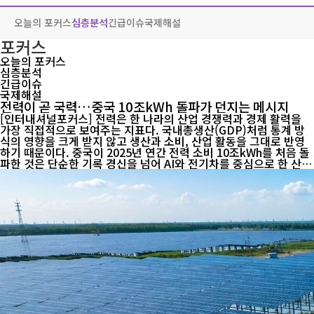
오늘의 포커스
심층분석
긴급이슈
국제해설
포커스
오늘의 포커스
심층분석
긴급이슈
국제해설
전력이 곧 국력…중국 10조kWh 돌파가 던지는 메시지
[인터내셔널포커스] 전력은 한 나라의 산업 경쟁력과 경제 활력을
가장 직접적으로 보여주는 지표다. 국내총생산(GDP)처럼 통계 방
식의 영향을 크게 받지 않고 생산과 소비, 산업 활동을 그대로 반영
하기 때문이다. 중국이 2025년 연간 전력 소비 10조kWh를 처음 돌
파한 것은 단순한 기록 경신을 넘어 AI와 전기차를 중심으로 한 산업
전환이 본격화되고 있음을 보여주는 상징적 사건으로 평가된다. 중
국 국가에너지국에 따르면 2025년 사회 전체 전력 소비량은 10조3,
682억kWh를 기록했다. 독일 경제 전문매체 인텔리뉴스(IntelliNe
ws)는 이 규모가 미국과 유럽연합(EU)의 연간 전력 소비를 합친 수
준을 넘어선다고 분석하며, 세계 에너지 지형이 빠르게 변화하고 있
다고 진단했다. 더 주목되는 것은 증가 속도다. 중국은 1996년 처음
연간 전력 소비 1조kWh를 돌파한 이후 2011년 세계 최대 전력 소비
국으로 올라섰고, 불과 10...