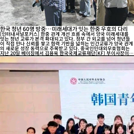
한국 청년 60명 방중…미래세대가 잇는 한중 우호의 다리
[인터내셔널포커스] 한중 관계 개선 흐름 속에서 양국 미래세대를
잇는 청년 교류가 본격 확대되고 있다. 정부 간 외교를 넘어 청년들
이 직접 만나 신뢰를 쌓고 협력 기반을 넓히는 민간교류가 양국 관계
의 새로운 성장 동력으로 주목받고 있다. 중국인민대외우호협회는
지난 20일 베이징에서 김용욱 한국국제교류재단(KF) 부이사장이
이끄는 한국 청년 우호사절단 60명의 방중을 환영하는 만찬을 개최
했다고 22일 밝혔다. 행사에는 위안민다오 중국인민대외우호협회
부회장과 유복근 주중한국대사관 공사가 참석해 한중 청년 교류 확
대의 중요성을 강조했다. 이번 대표단은 한국 사회 각 분야의 청년들
로 구성됐으며, 방중 기간 베이징과 지린성을 방문해 중국의 경제·
사회·문화 발전상을 체험하고 양국 청년 간 교류 프로그램에 참여한
다. 위안민다오 부회장은 "중국과 한국은 서로에게 중요한 이웃이자
...