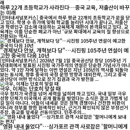
하루 22개 초등학교가 사라진다…중국 교육, 저출산이 바꾸
는 미래
[인터내셔널포커스] 중국에서 하루 평균 22개의 초등학교가 문을 닫
고 있다. 학생 수 증가에 맞춰 학교를 늘리던 시대가 끝나고, 저출산
과 학령인구 감소에 대응하는 교육체계 재편이 본격화되고 있다. 교
육계는 이를 단순한 폐교가 아닌 '규모 확대에서 교육의 질 향상으로
전환되는 역사...
"경제보다 안보, 개혁보다 당"…시진핑 105주년 연설이 예
고한 중국의 다음 10년
[인터내셔널포커스] 2026년 7월 1일 중국공산당 창당 105주년 기
념대회에서 발표된 시진핑 국가주석의 연설은 단순한 기념사가 아니
었다. 약 1만 자에 달하는 이번 연설은 지난 105년의 역사를 되돌아
보는 동시에, 향후 중국의 국정 운영 방향과 대외전략, 그리고 중국
공산당이 어떤 방식으로 장기 집권과 국가 발전을 ...
극우, 이제는 단호히 맞설 때
극우 정치가 국경을 넘어 세력을 넓히려 하고 있다. 국내 일부 극우
성향 단체가 미국에서 공개 활동을 벌였다는 소식은 결코 가볍게 넘
길 일이 아니다. 이들이 내세운 것은 정책 경쟁이나 건전한 비판이
아니라 정부를 향한 원색적인 비난, 근거가 확인되지 않은 부정선거
주장, 종교를 앞세운 선동이었다. 민주주의...
"영화 내내 울었다"…싱가포르 관객 사로잡은 '할머니에게