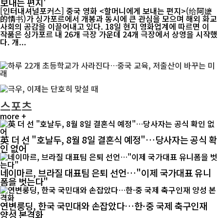
보내는 편지'
[인터내셔널포커스] 중국 영화 <할머니에게 보내는 편지>(给阿嬷
的情书)가 싱가포르에서 개봉과 동시에 큰 관심을 모으며 해외 화교
사회의 공감을 이끌어내고 있다. 18일 현지 영화업계에 따르면 이
작품은 싱가포르 내 26개 극장 가운데 24개 극장에서 상영을 시작했
다. 개...
스포츠
more +
英 더 선 "호날두, 8월 8일 결혼식 예정"…당사자는 공식 확
인 없어
네이마르, 브라질 대표팀 은퇴 선언…"이제 국가대표 유니
폼을 벗는다"
연변룽딩, 한국 국민대와 손잡았다…한·중 국제 축구인재
양성 본격화