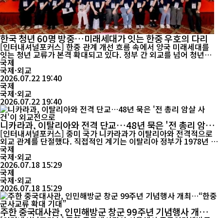
한국 청년 60명 방중…미래세대가 잇는 한중 우호의 다리
[인터내셔널포커스] 한중 관계 개선 흐름 속에서 양국 미래세대를
잇는 청년 교류가 본격 확대되고 있다. 정부 간 외교를 넘어 청년들
이 직접 만나 신뢰를 쌓고 협력 기반을 넓히는 민간교류가 양국 관계
국제
의 새로운 성장 동력으로 주목받고 있다. 중국인민대외우호협회는
국제·외교
지난 20일 베이징에서 김용욱 한국국제교류재단(KF) 부이사장이
2026.07.22 19:40
이끄는 한국 청년 우호사절단 60명의 방중을 환영하는 ...
국제
국제·외교
2026.07.22 19:40
니카라과, 이탈리아와 전격 단교…48년 묵은 '전 총리 암살
사건'이 외교전으로
[인터내셔널포커스] 중미 국가 니카라과가 이탈리아와 전격적으로
외교 관계를 단절했다. 직접적인 계기는 이탈리아 정부가 1978년 발
생한 전 총리 알도 모로 납치·살해 사건의 가담자인 알레시오 카시
국제
미리의 신병 인도를 다시 요구하면서 양국 갈등이 정면 충돌한 데 있
국제·외교
다. 니카라과 외교부는 7월 16일 성명을 통해 이탈리아와의 모든 외
2026.07.18 15:29
교 관계를 종료한다고 발표했다. 성명은 이탈리아 정부가...
국제
국제·외교
2026.07.18 15:29
주한 중국대사관, 인민해방군 창군 99주년 기념행사 개