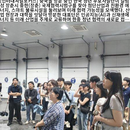
[인터내셔널포커스] 중국을 방문 중인 한국 청년 우호사절단이 길림
성 장춘시 중한(장춘) 국제협력시범구를 찾아 첨단산업과 친환경 에
너지, 스마트 물류시설을 둘러보며 미래 협력 가능성을 모색했다. 산
업 현장과 대학을 잇달아 방문한 대표단은 인공지능(AI)과 신재생에
너지 등 미래 산업을 주제로 교류하며 한중 청년 협력의 새로운 접점
을 확인했다. 중국 길림망에 따르면 지난 23일 한국 청년 우호사절
단 60명은 중한(장춘) 국제협력시범구를 방문해 주요 산업시설과 교
육기관을 견학했다. 이번 일정은 산업과 교육, 문화 교류를 연계해
양국 청년 간 이해를 높이고 미래 협력 기반을 확대하기 위해 마련됐
다. 중한(장춘) 국제협력시범구는 중국이 한국과의 산업협력을 강화
하기 위해 조성한 국가급 협력 플랫폼으로, 첨단 제조업과 바이오,
신에너지, 현대물류 등 전략산업을 집중 육성하고 있다. 대표단은 중
한도시관에...