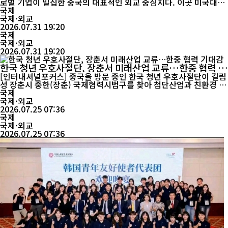
로벌 기업이 밀집한 중국의 대표적인 외교 중심지다. 이곳 미국대사
관 내부에는 수십 년째 외교공관 경비를 담당하는 미국 해병대 경비
국제
부대(Marine Security Guard·MSG)가 근무하고 있다. 일부에서는
국제·외교
이를 '중국 영토에 남은 유일한 외국 군대'라고 부른다. 다만 엄밀히
2026.07.31 19:20
는 미국 해병대 소속 경비요원으로 구성된 외교공관 ...
국제
국제·외교
2026.07.31 19:20
한국 청년 우호사절단, 장춘서 미래산업 교류…한중 협력 기
대감
[인터내셔널포커스] 중국을 방문 중인 한국 청년 우호사절단이 길림
성 장춘시 중한(장춘) 국제협력시범구를 찾아 첨단산업과 친환경 에
너지, 스마트 물류시설을 둘러보며 미래 협력 가능성을 모색했다. 산
국제
업 현장과 대학을 잇달아 방문한 대표단은 인공지능(AI)과 신재생에
국제·외교
너지 등 미래 산업을 주제로 교류하며 한중 청년 협력의 새로운 접점
2026.07.25 07:36
국제
을 확인했다. 중국 길림망에 따르면 지난 23일 한국 청년 ...
국제·외교
2026.07.25 07:36