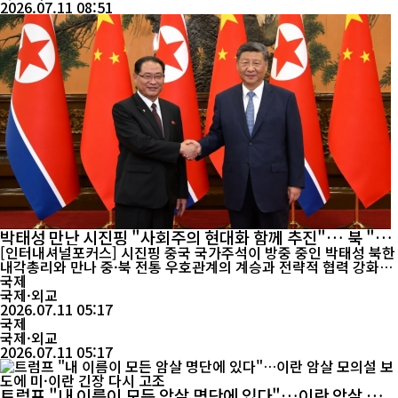
2026.07.11 08:51
박태성 만난 시진핑 "사회주의 현대화 함께 추진"… 북 "중
국 핵심이익 지지"
[인터내셔널포커스] 시진핑 중국 국가주석이 방중 중인 박태성 북한
내각총리와 만나 중·북 전통 우호관계의 계승과 전략적 협력 강화를
강조했다. 북한 역시 대만 문제를 비롯한 중국의 핵심 이익을 변함없
국제
이 지지하겠다는 입장을 재확인하면서, 올해 체결 65주년을 맞은 중
국제·외교
·북 우호협조 및 상호원조조약을 계기로 양국 관계가 한층 밀착되는
2026.07.11 05:17
국제
모습이다. 중국 관영 CCTV에 따르면 시 주석은 10일...
국제·외교
2026.07.11 05:17
트럼프 "내 이름이 모든 암살 명단에 있다"…이란 암살 모의