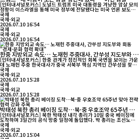
설 보도에 미·이란 긴장 다시 고조
[인터내셔널포커스] 도널드 트럼프 미국 대통령을 겨냥한 암살 모의
정황이 이스라엘을 통해 미국 정부에 전달됐다는 미국 언론 보도가
나오면서 중동 정세가 다시 긴장 국면으로 접어들고 있다. 다만 해당
국제
내용은 현재까지 미국과 이스라엘, 이란 어느 정부도 공식 확인하지
국제·외교
않은 사안으로, 사실 여부는 추가 검증이 필요한 상황이다. 미국 일
2026.07.10 16:54
간 월스트리트저널(WSJ)은 9일(현지시간) 복수의 관...
국제
국제·외교
2026.07.10 16:54
한중 지방외교 속도… 노재헌 주중대사, 간쑤성 지도부와 회
동 "경제·문화 협력 확대"
[인터내셔널포커스] 한중 관계가 점진적인 회복 국면을 보이는 가운
데 노재헌 주중 한국대사가 중국 서북부 핵심 지역인 간쑤성을 찾아
지방정부 지도부와 경제·문화·관광 협력 확대 방안을 논의했다. 최
국제
근 양국 정상이 연이어 교류하며 전략적 협력동반자 관계의 안정적
국제·외교
발전 의지를 확인한 이후 지방정부 차원의 경제협력도 다시 활기를
2026.07.10 15:28
띠는 모습이다. 이번 만남은 중앙정부 외교를 지역 협력과 민...
국제
국제·외교
2026.07.10 15:28
박태성 북한 총리 베이징 도착…북·중 우호조약 65주년 맞
아 전략 협력 강화 주목
[인터내셔널포커스] 북한 박태성 내각 총리가 10일 중국 베이징에
도착하며 3일간의 공식 방중 일정에 돌입했다. 박 총리는 조선노동
당 중앙위원회 정치국 상무위원이자 국무위원회 부위원장 자격으로
국제
당·정 대표단을 이끌고 중국을 방문했으며, 이번 일정의 핵심은 '중
국제·외교
조우호협력상호원조조약' 체결 65주년 기념행사 참석이다. 북·중
2026.07.10 15:04