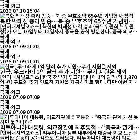
양국이 최근 고위급 교류를 확대하는 가운데 이뤄진 이번 방문은 ...
국제
국제·외교
2026.07.10 15:04
북한 박태성 총리 방중…북·중 우호조약 65주년 기념행사
참석
[인터내셔널포커스] 북한의 박태성 내각 총리(국무위원회 부위원
장)가 오는 10일부터 12일까지 중국을 공식 방문한다. 중국 외교부
는 9일 박 총리가 조선노동당 및 정부 대표단을 이끌고 중국공산당
국제
중앙위원회와 중국 정부의 초청으로 방중해 '중조우호협력상호원조
국제·외교
조약' 체결 65주년 기념행사에 참석한다고 발표했다. 박 총리는 조
2026.07.09 20:02
선노동당 정치국 상무위원이자 북한 내각을 이끄는 핵심 인물...
국제
국제·외교
2026.07.09 20:02
한국, 우크라에 1억 달러 추가 지원…무기 지원은 제외
[인터내셔널포커스] 한국 정부가 우크라이나에 1억 달러(약 1,370
억 원) 규모의 추가 인도적 지원을 제공하기로 했다. 다만 이번 지원
에는 무기나 탄약은 포함되지 않으며, 기존의 '비살상 지원' 원칙을
국제
유지한다는 입장을 다시 확인했다. 대통령실은 이재명 대통령의 북
국제·외교
대서양조약기구(NATO) 정상회의 참석을 계기로 우크라이나에 대
2026.07.09 07:09
한 새로운 인도적 지원 계획을 발표했다. 정부는 이번 ...
국제
국제·외교
2026.07.09 07:09
리투아니아 대통령, 외교장관에 최후통첩…“중국과 관계 개
선 못 하면 물러나야”
[인터내셔널포커스] 리투아니아 정부 내부에서 대중국 외교 노선을
둘러싼 갈등이 공개적으로 드러났다. 리투아니아 대통령이 외교장