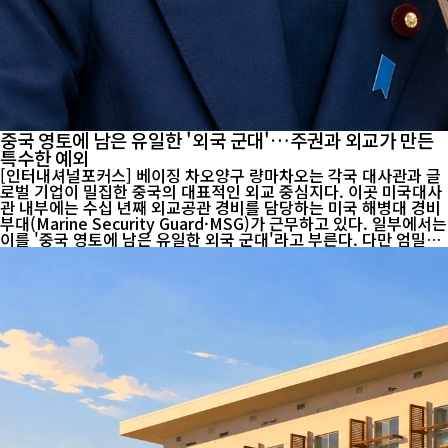
중국 영토에 남은 유일한 '외국 군대'…주권과 외교가 만든
특수한 예외
[인터내셔널포커스] 베이징 차오양구 량마차오는 각국 대사관과 글
로벌 기업이 밀집한 중국의 대표적인 외교 중심지다. 이곳 미국대사
관 내부에는 수십 년째 외교공관 경비를 담당하는 미국 해병대 경비
부대(Marine Security Guard·MSG)가 근무하고 있다. 일부에서는
이를 '중국 영토에 남은 유일한 외국 군대'라고 부른다. 다만 엄밀히
는 미국 해병대 소속 경비요원으로 구성된 외교공관 경비조직으로,
일반적인 해외 미군기지나 외국 주둔군과는 법적 성격과 활동 범위
가 다르다. 이들은 중국 정부와 미국 간 합의된 외교적 틀 안에서 미
국대사관 내부 경비 임무만 수행한다. 이 같은 특수한 지위는 중국
근대사와 미·중 관계 정상화 과정에서 형성됐다. 1901년 체결된 신
축조약은 열강의 베이징 주둔을 허용하며 중국 주권 침해의 상징으
로 남았다. 그러나 1949년 중화인민공화국 수립 이후 중국은 외국
주둔...