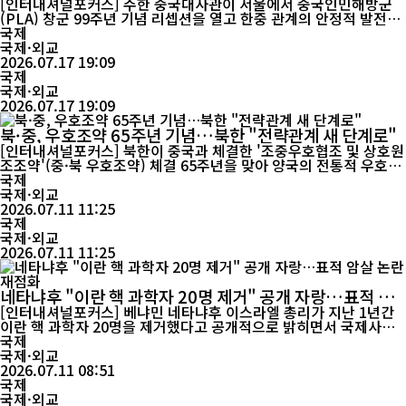
최…“한중 군사교류 확대 기대”
[인터내셔널포커스] 주한 중국대사관이 서울에서 중국인민해방군
(PLA) 창군 99주년 기념 리셉션을 열고 한중 관계의 안정적 발전과
군사 분야를 포함한 실질적 교류·협력 확대 의지를 밝혔다. 중국신
국제
문망(中新网)에 따르면 주한 중국대사관은 현지시간 16일 서울에서
국제·외교
창군 99주년 기념 초청 행사를 개최했다. 행사에는 다이빙(戴兵) 주
2026.07.17 19:09
한 중국대사를 비롯해 류차오웨이(刘超威) 국방무관, 한국 군·정...
국제
국제·외교
2026.07.17 19:09
북·중, 우호조약 65주년 기념…북한 "전략관계 새 단계로"
[인터내셔널포커스] 북한이 중국과 체결한 '조중우호협조 및 상호원
조조약'(중·북 우호조약) 체결 65주년을 맞아 양국의 전통적 우호관
계를 재확인하며 사회주의 전략협력을 한층 강화하겠다는 의지를 공
국제
식적으로 밝혔다. 11일 중국 관영 인민일보에 게재된 리룡남 주중
국제·외교
북한대사의 기고문에서 북한은 조약이 지난 65년간 양국 관계의 정
2026.07.11 11:25
치·법률적 토대 역할을 해왔다고 평가하며, 변화하는...
국제
국제·외교
2026.07.11 11:25
네타냐후 "이란 핵 과학자 20명 제거" 공개 자랑…표적 암
살 논란 재점화
[인터내셔널포커스] 베냐민 네타냐후 이스라엘 총리가 지난 1년간
이란 핵 과학자 20명을 제거했다고 공개적으로 밝히면서 국제사회
의 우려가 커지고 있다. 국가 지도자가 다른 나라의 과학자를 조직적
국제
으로 제거한 사실을 군사적 성과로 공개 언급한 것은 이례적인 일로,
국제·외교
국제인도법과 국제법상 민간인 보호 원칙을 둘러싼 논란도 다시 불
2026.07.11 08:51
국제
붙고 있다. 네타냐후 총리는 현지시간 9일 이스라엘 공군 조...
국제·외교