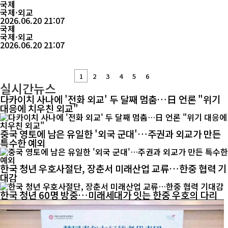
관에게 중국과의 관계 정상화 성과를 요구하며, 결과가 없을 경우 자
국제
리 유지가 어려울 수 있다고 경고한 것이다. 러시아 국영통신사 리아
국제·외교
노보스티(RIA Novosti)에 따르면, 리투아니아의 기타나스 나우세
2026.06.20 21:07
다 대통령은 19일 현지 공영방송 LRT와의 인터뷰에서 외교장관 케
국제
스투티스 부드리스에게 ...
국제·외교
2026.06.20 21:07
1
2
3
4
5
6
실시간뉴스
다카이치 사나에 '전화 외교' 두 달째 멈춤…日 언론 "위기
대응에 치우친 외교"
중국 영토에 남은 유일한 '외국 군대'…주권과 외교가 만든
특수한 예외
한국 청년 우호사절단, 장춘서 미래산업 교류…한중 협력 기
대감
한국 청년 60명 방중…미래세대가 잇는 한중 우호의 다리