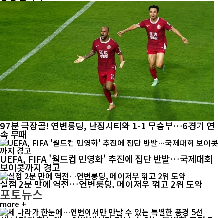
97분 극장골! 연변룽딩, 난징시티와 1-1 무승부…6경기 연
속 무패
UEFA, FIFA '월드컵 민영화' 추진에 집단 반발…국제대회
보이콧까지 경고
실점 2분 만에 역전…연변룽딩, 메이저우 꺾고 2위 도약
포토뉴스
more +