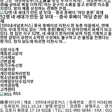
한 그는 ‘마상바오푸(马上暴富·당장 부자가 되자)’, ‘마상톈푸(马上
添福·곧바로 복을 더하자)’라는 문구의 소품을 들고 온화한 미소를
지었다. 말의 해를 상징하는 경쾌한 콘셉...
52명 네 세대가 만든 설 무대… 중국 후베이 ‘마당 춘완’ 화
제
[인터내셔널포커스] 중국 후베이성 리촨시 한 농촌 마을에서, 연예
인도 무대 장치도 없는 ‘가족 춘완(春晚)’이 온라인에서 화제가 되고
있다. 한 집안 식구 52명, 네 세대가 한자리에 모여 직접 기획하고 출
연한 설맞이 공연이 소박한 구성에도 불구하고 큰 울림을 전했다는
평가다. 현지 보도에 따르면 리촨시 마...
신문사소개
제휴광고문의
기사제보
간편결제
정기구독신청
이용약관
개인정보처리방침
청소년보호정책
이메일무단수집거부
저작권정책
고객센터
RSS
韓華미디어 | 제호 : 인터내셔널포커스 | 등록번호 : 경기 아54198
│등록일자 2011.10.24│발행·편집인 : 정경화│발행주소 : 경기
도 김포시 봉화로 17-19 502호 | TEL: 031-990-5844│FAX : 031