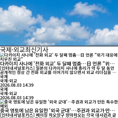
국제·외교
최신기사
다카이치 사나에 '전화 외교' 두 달째 멈춤…日 언론 "위기
대응에 치우친 외교"
[인터내셔널포커스] 일본의 다카이치 사나에 총리가 약 두 달 동안
공개적인 정상 간 전화 외교를 이어가지 않으면서 외교 리더십을 둘
러싼 평가가 일본 내에서 제기되고 있다. 일본 언론은 통화 횟수 자
국제
체보다 평상시 신뢰를 쌓는 외교보다 위기 대응에 치우친 소통 방식
국제·외교
이 나타났다는 점에 주목했다. 미·중 전략 경쟁과 북한 핵·미사일 문
2026.08.03 14:39
제, 중동 정세 불안이 겹친 상황에서 정상 간 상시 소통은 국...
국제
국제·외교
2026.08.03 14:39
중국 영토에 남은 유일한 '외국 군대'…주권과 외교가 만든
특수한 예외
[인터내셔널포커스] 베이징 차오양구 량마차오는 각국 대사관과 글