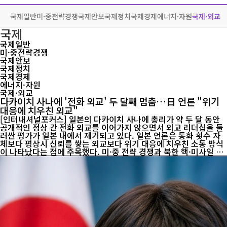
국제일반
미·중전략경쟁
국제안보
국제정치
국제경제
에너지·자원
국제·외교
국제
국제일반
미·중전략경쟁
국제안보
국제정치
국제경제
에너지·자원
국제·외교
다카이치 사나에 '전화 외교' 두 달째 멈춤…日 언론 "위기
대응에 치우친 외교"
[인터내셔널포커스] 일본의 다카이치 사나에 총리가 약 두 달 동안
공개적인 정상 간 전화 외교를 이어가지 않으면서 외교 리더십을 둘
러싼 평가가 일본 내에서 제기되고 있다. 일본 언론은 통화 횟수 자
체보다 평상시 신뢰를 쌓는 외교보다 위기 대응에 치우친 소통 방식
이 나타났다는 점에 주목했다. 미·중 전략 경쟁과 북한 핵·미사일 문
제, 중동 정세 불안이 겹친 상황에서 정상 간 상시 소통은 국가의 외
교력과 위기관리 능력을 보여주는 핵심 지표로 평가된다. 일본경제
신문은 1일 다카이치 총리가 지난 6월 1일 이란 대통령과 통화한 이
후 현재까지 새로운 정상 간 전화 회담이 공개되지 않았다고 보도했
다. 일본 정부는 7월 초 레제프 타이이프 에르도안 튀르키예 대통령
과의 통화도 추진했지만 일정 조율 등의 이유로 성사되지 못한 것으
로 전해졌다. 집계상으로는 외교 활동이 부족한 수준은 아니다. 일본
경...