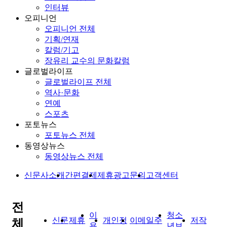
인터뷰
오피니언
오피니언 전체
기획/연재
칼럼/기고
장유리 교수의 문화칼럼
글로벌라이프
글로벌라이프 전체
역사·문화
연예
스포츠
포토뉴스
포토뉴스 전체
동영상뉴스
동영상뉴스 전체
신문사소개
간편결제
제휴광고문의
고객센터
전
이
청소
신문
제휴
개인정
이메일주
저작
체
용
년보