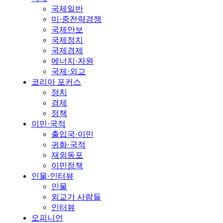
국제일반
미·중전략경쟁
국제안보
국제정치
국제경제
에너지·자원
국제·외교
코리아 포커스
정치
경제
정책
이민·국적
출입국·이민
귀화·국적
재외동포
이민정책
인물·인터뷰
인물
외교가 사람들
인터뷰
오피니언