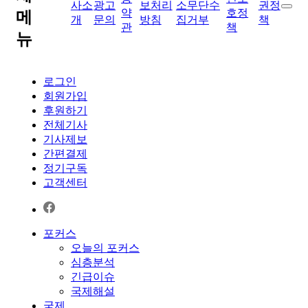
사소
광고
보처리
소무단수
권정
약
호정
메
개
문의
방침
집거부
책
관
책
뉴
로그인
회원가입
후원하기
전체기사
기사제보
간편결제
정기구독
고객센터
포커스
오늘의 포커스
심층분석
긴급이슈
국제해설
국제