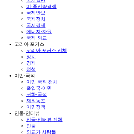
국제일반
미·중전략경쟁
국제안보
국제정치
국제경제
에너지·자원
국제·외교
코리아 포커스
코리아 포커스 전체
정치
경제
정책
이민·국적
이민·국적 전체
출입국·이민
귀화·국적
재외동포
이민정책
인물·인터뷰
인물·인터뷰 전체
인물
외교가 사람들