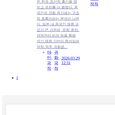
온 한국·조선적 출신을 제
적
적
치고 격차를 더 벌렸다. 중
국인의 귀화 증가세는 구조
적 흐름이라는 분석이 나온
다. 일본 내 중국인 체류 규
모가 큰 가운데, 유학·취업·
경영관리 비자 등을 통해
장기 체류 기반이 형성되며
정착·영주·귀화로...
이
귀
민·
화·
2026.03.29
12:31
국
국
적
적
1