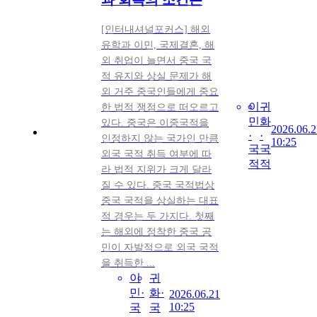
[인터내셔널포커스] 해외
유학과 이민, 국제결혼, 해
외 취업이 늘면서 중국 국
적 유지와 상실 문제가 해
외 거주 중국인들에게 중요
이
귀
한 법적 쟁점으로 떠오르고
민
화
있다. 중국은 이중국적을
2026.06.2
·
·
인정하지 않는 국가인 만큼
10:25
국
국
외국 국적 취득 여부에 따
적
적
라 법적 지위가 크게 달라
질 수 있다. 중국 국적법상
중국 국적을 상실하는 대표
적 경우는 두 가지다. 첫째
는 해외에 정착한 중국 공
민이 자발적으로 외국 국적
을 취득한 ...
이
귀
민·
화·
2026.06.21
10:25
국
국