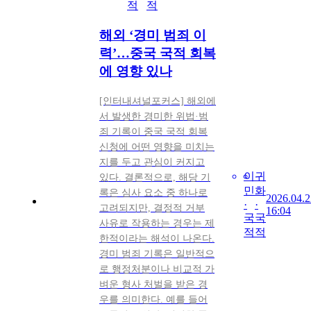
적
적
해외 ‘경미 범죄 이
력’…중국 국적 회복
에 영향 있나
[인터내셔널포커스] 해외에
서 발생한 경미한 위법·범
죄 기록이 중국 국적 회복
신청에 어떤 영향을 미치는
지를 두고 관심이 커지고
이
귀
있다. 결론적으로, 해당 기
민
화
록은 심사 요소 중 하나로
2026.04.2
·
·
고려되지만, 결정적 거부
16:04
국
국
사유로 작용하는 경우는 제
적
적
한적이라는 해석이 나온다.
경미 범죄 기록은 일반적으
로 행정처분이나 비교적 가
벼운 형사 처벌을 받은 경
우를 의미한다. 예를 들어