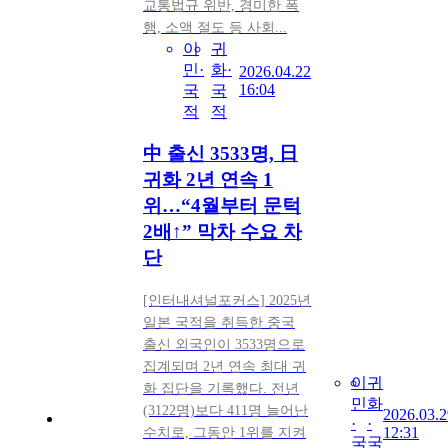
교통법규 위반, 경미한 폭
행, 소액 절도 등 사회...
이
귀
민·
화·
2026.04.22
16:04
국
국
적
적
中 출신 3533명, 日
귀화 2년 연속 1
위…“4월부터 문턱
2배↑” 막차 수요 차
단
[인터내셔널포커스] 2025년
일본 국적을 취득한 중국
출신 외국인이 3533명으로
집계되며 2년 연속 최대 귀
이
귀
화 집단을 기록했다. 전년
민
화
(3122명)보다 411명 늘어난
2026.03.2
·
·
12:31
수치로, 그동안 1위를 지켜
국
국