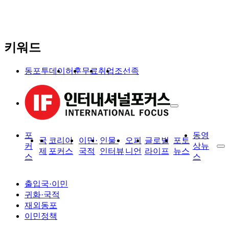
키워드
동포투데이
허훈
무료
취업
조선족
포
동영
국
코리아
이민·
인물·
오피
글로벌
포토
커
상뉴
제
포커스
국적
인터뷰
니언
라이프
뉴스
스
스
출입국·이민
귀화·국적
재외동포
이민정책