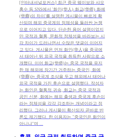
[인터내셔널포커스] 최근 중국 웨이보와 샤오
훙수 등 SNS에서 '화인(华人)·화교(华侨)·화예
(华裔)의 차이'를 설명한 게시물이 빠르게 확
산되며 해외 중국계의 정체성을 둘러싼 논쟁
으로 이어지고 있다. 단순한 용어 설명이었지
만 국적과 혈통, 문화적 정체성을 바라보는 시
각 차이가 드러나면서 수많은 댓글이 이어지
고 있다. 게시물은 먼저 화인(华人)을 중국에
서 태어난 뒤 외국 국적을 취득한 사람으로 소
개했다. 이어 화교(华侨)는 중국 국적을 유지
한 채 해외에 장기간 거주하는 중국인, 화예
(华裔)는 중국계 조상을 두고 해외에서 태어나
외국 국적을 가진 후손으로 설명했다. 작성자
는 화인은 혈통적 귀속, 화교는 중국 국적과
공민 신분, 화예는 해외 출생과 중국계 후손이
라는 정체성을 각각 강조하는 개념이라고 정
리했다. 그러나 게시물이 확산되자 곧바로 반
론도 제기됐다. 한 이용자는 "중국인은 화인이
아니냐"며 ...
홍콩, 외국 국적 취득하면 중국 국