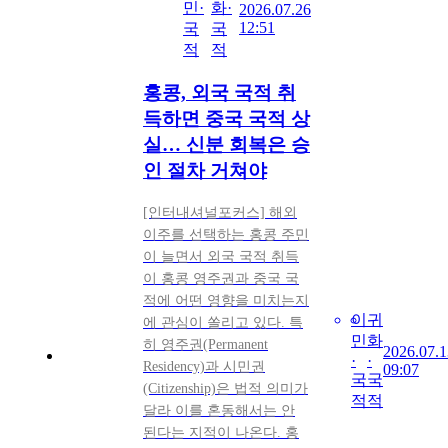
민·
화·
2026.07.26
12:51
국
국
적
적
홍콩, 외국 국적 취
득하면 중국 국적 상
실… 신분 회복은 승
인 절차 거쳐야
[인터내셔널포커스] 해외
이주를 선택하는 홍콩 주민
이 늘면서 외국 국적 취득
이 홍콩 영주권과 중국 국
적에 어떤 영향을 미치는지
이
귀
에 관심이 쏠리고 있다. 특
민
화
히 영주권(Permanent
2026.07.1
·
·
Residency)과 시민권
09:07
국
국
(Citizenship)은 법적 의미가
적
적
달라 이를 혼동해서는 안
된다는 지적이 나온다. 홍