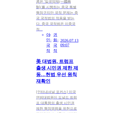
콩은 '일국양제(一國兩
制)'를 시행하는 중국 특별
행정구지만 국적 문제는 중
국 국적법의 적용을 받는
다. 중국 국적법은 이중국
적...
이
귀
민·
화·
2026.07.13
09:07
국
국
적
적
美 대법원, 트럼프
출생 시민권 제한 제
동…헌법 우선 원칙
재확인
[인터내셔널 포커스] 미국
연방대법원이 도널드 트럼
프 대통령의 출생 시민권
제한 행정명령을 위헌으로