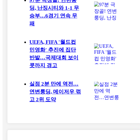
97분 극장골! 연변룽
딩, 난징시티와 1-1 무
승부…6경기 연속 무
패
UEFA, FIFA '월드컵
민영화' 추진에 집단
반발…국제대회 보이
콧까지 경고
실점 2분 만에 역전…
연변룽딩, 메이저우 꺾
고 2위 도약