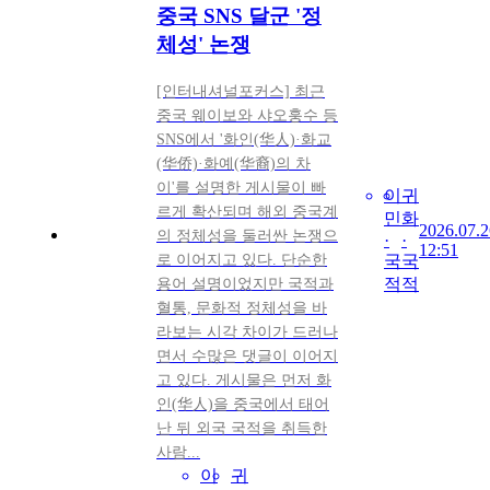
중국 SNS 달군 '정
체성' 논쟁
[인터내셔널포커스] 최근
중국 웨이보와 샤오훙수 등
SNS에서 '화인(华人)·화교
(华侨)·화예(华裔)의 차
이'를 설명한 게시물이 빠
이
귀
르게 확산되며 해외 중국계
민
화
2026.07.2
의 정체성을 둘러싼 논쟁으
·
·
12:51
로 이어지고 있다. 단순한
국
국
적
적
용어 설명이었지만 국적과
혈통, 문화적 정체성을 바
라보는 시각 차이가 드러나
면서 수많은 댓글이 이어지
고 있다. 게시물은 먼저 화
인(华人)을 중국에서 태어
난 뒤 외국 국적을 취득한
사람...
이
귀