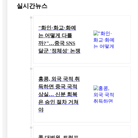
실시간뉴스
"화인·화교·화예
는 어떻게 다를
까?"…중국 SNS
달군 '정체성' 논쟁
홍콩, 외국 국적 취
득하면 중국 국적
상실… 신분 회복
은 승인 절차 거쳐
야
美 대법원, 트럼프