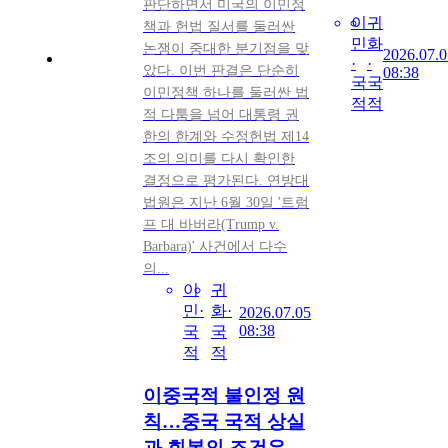
판단하면서 미국의 이민정
이
귀
책과 헌법 질서를 둘러싼
민
화
논쟁이 중대한 분기점을 맞
2026.07.0
·
·
았다. 이번 판결은 단순히
08:38
국
국
이민정책 하나를 둘러싼 법
적
적
적 다툼을 넘어 대통령 권
한의 한계와 수정헌법 제14
조의 의미를 다시 확인한
결정으로 평가된다. 연방대
법원은 지난 6월 30일 '트럼
프 대 바버라(Trump v.
Barbara)' 사건에서 다수
의...
이
귀
민·
화·
2026.07.05
08:38
국
국
적
적
이중국적 불인정 원
칙…중국 국적 상실
과 회복의 조건은