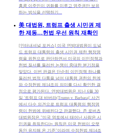
홍콩 이주민이 귀화를 미루고 영주권만 보유
하는 방식을 선택하기...
美 대법원, 트럼프 출생 시민권 제
한 제동…헌법 우선 원칙 재확인
[인터내셔널 포커스] 미국 연방대법원이 도널
드 트럼프 대통령의 출생 시민권 제한 행정명
령을 위헌으로 판단하면서 미국의 이민정책과
헌법 질서를 둘러싼 논쟁이 중대한 분기점을
맞았다. 이번 판결은 단순히 이민정책 하나를
둘러싼 법적 다툼을 넘어 대통령 권한의 한계
와 수정헌법 제14조의 의미를 다시 확인한 결
정으로 평가된다. 연방대법원은 지난 6월 30
일 '트럼프 대 바버라(Trump v. Barbara)' 사건
에서 다수 의견으로 트럼프 대통령의 행정명
령이 헌법에 위배된다고 판결했다. 존 로버츠
대법원장은 "미국 영토에서 태어난 사람은 시
민권을 취득한다는 원칙은 미국 헌법이 오랫
동안 유지해 온 기준"이라며 수정헌법 제14조