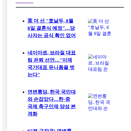
英 더 선 "호날두, 8월
8일 결혼식 예정"…당
사자는 공식 확인 없어
네이마르, 브라질 대표
팀 은퇴 선언…"이제
국가대표 유니폼을 벗
는다"
연변룽딩, 한국 국민대
와 손잡았다…한·중
국제 축구인재 양성 본
격화