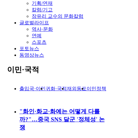
기획/연재
칼럼/기고
장유리 교수의 문화칼럼
글로벌라이프
역사·문화
연예
스포츠
포토뉴스
동영상뉴스
이민·국적
출입국·이민
귀화·국적
재외동포
이민정책
"화인·화교·화예는 어떻게 다를
까?"…중국 SNS 달군 '정체성' 논
쟁