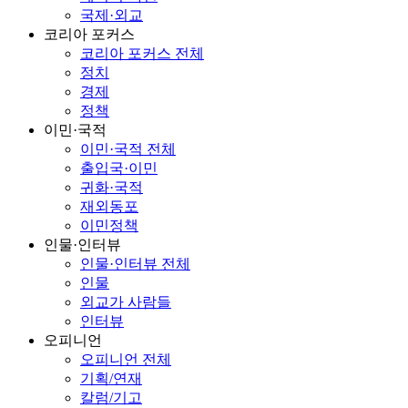
국제·외교
코리아 포커스
코리아 포커스 전체
정치
경제
정책
이민·국적
이민·국적 전체
출입국·이민
귀화·국적
재외동포
이민정책
인물·인터뷰
인물·인터뷰 전체
인물
외교가 사람들
인터뷰
오피니언
오피니언 전체
기획/연재
칼럼/기고