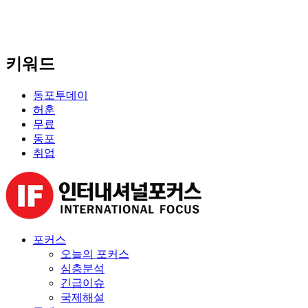
키워드
동포투데이
허훈
무료
동포
취업
포커스
오늘의 포커스
심층분석
긴급이슈
국제해설