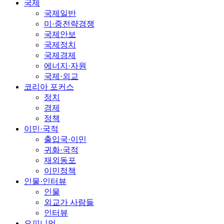
국제
국제일반
미·중전략경쟁
국제안보
국제정치
국제경제
에너지·자원
국제·외교
코리아 포커스
정치
경제
정책
이민·국적
출입국·이민
귀화·국적
재외동포
이민정책
인물·인터뷰
인물
외교가 사람들
인터뷰
오피니언