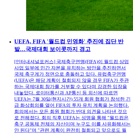
UEFA, FIFA '월드컵 민영화' 추진에 집단 반
발…국제대회 보이콧까지 경고
[인터내셔널포커스] 국제축구연맹(FIFA)이 월드컵 상업
사업 일부에 민간 자본을 유치하는 방안을 추진하면서
국제 축구계가 정면으로 충돌하고 있다. 유럽축구연맹
(UEFA)은 해당 계획이 철회되지 않을 경우 FIFA가 주관
하는 국제대회 참가를 거부할 수 있다며 강경한 입장을
내놓았다. 로이터통신과 AP통신 등 외신에 따르면
UEFA는 7월 30일(현지시간) 55개 회원 협회가 참석한 긴
급 화상회의를 열어 FIFA의 투자 유치 계획을 논의했다.
회의에서는 모든 회원 협회가 반대 의견을 나타낸 것으
로 전해졌다. 회의 직후 UEFA는 성명을 통해 "월드컵은
축구 공동체 전체의 자산이며 누구도 이를 사유화해서는
안 된다"며 "관련 계획이 완전히 철회되고 앞으로도 월