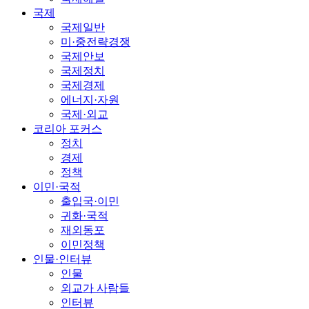
국제
국제일반
미·중전략경쟁
국제안보
국제정치
국제경제
에너지·자원
국제·외교
코리아 포커스
정치
경제
정책
이민·국적
출입국·이민
귀화·국적
재외동포
이민정책
인물·인터뷰
인물
외교가 사람들
인터뷰