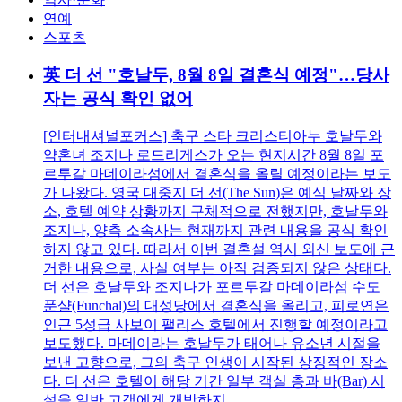
연예
스포츠
英 더 선 "호날두, 8월 8일 결혼식 예정"…당사
자는 공식 확인 없어
[인터내셔널포커스] 축구 스타 크리스티아누 호날두와
약혼녀 조지나 로드리게스가 오는 현지시간 8월 8일 포
르투갈 마데이라섬에서 결혼식을 올릴 예정이라는 보도
가 나왔다. 영국 대중지 더 선(The Sun)은 예식 날짜와 장
소, 호텔 예약 상황까지 구체적으로 전했지만, 호날두와
조지나, 양측 소속사는 현재까지 관련 내용을 공식 확인
하지 않고 있다. 따라서 이번 결혼설 역시 외신 보도에 근
거한 내용으로, 사실 여부는 아직 검증되지 않은 상태다.
더 선은 호날두와 조지나가 포르투갈 마데이라섬 수도
푼샬(Funchal)의 대성당에서 결혼식을 올리고, 피로연은
인근 5성급 사보이 팰리스 호텔에서 진행할 예정이라고
보도했다. 마데이라는 호날두가 태어나 유소년 시절을
보낸 고향으로, 그의 축구 인생이 시작된 상징적인 장소
다. 더 선은 호텔이 해당 기간 일부 객실 층과 바(Bar) 시
설을 일반 고객에게 개방하지 ...