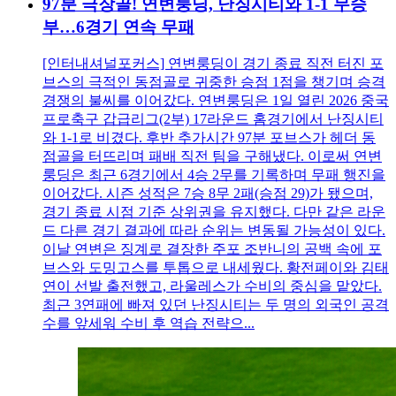
97분 극장골! 연변룽딩, 난징시티와 1-1 무승
부…6경기 연속 무패
[인터내셔널포커스] 연변룽딩이 경기 종료 직전 터진 포
브스의 극적인 동점골로 귀중한 승점 1점을 챙기며 승격
경쟁의 불씨를 이어갔다. 연변룽딩은 1일 열린 2026 중국
프로축구 갑급리그(2부) 17라운드 홈경기에서 난징시티
와 1-1로 비겼다. 후반 추가시간 97분 포브스가 헤더 동
점골을 터뜨리며 패배 직전 팀을 구해냈다. 이로써 연변
룽딩은 최근 6경기에서 4승 2무를 기록하며 무패 행진을
이어갔다. 시즌 성적은 7승 8무 2패(승점 29)가 됐으며,
경기 종료 시점 기준 상위권을 유지했다. 다만 같은 라운
드 다른 경기 결과에 따라 순위는 변동될 가능성이 있다.
이날 연변은 징계로 결장한 주포 조반니의 공백 속에 포
브스와 도밍고스를 투톱으로 내세웠다. 황전페이와 김태
연이 선발 출전했고, 라울레스가 수비의 중심을 맡았다.
최근 3연패에 빠져 있던 난징시티는 두 명의 외국인 공격
수를 앞세워 수비 후 역습 전략으...