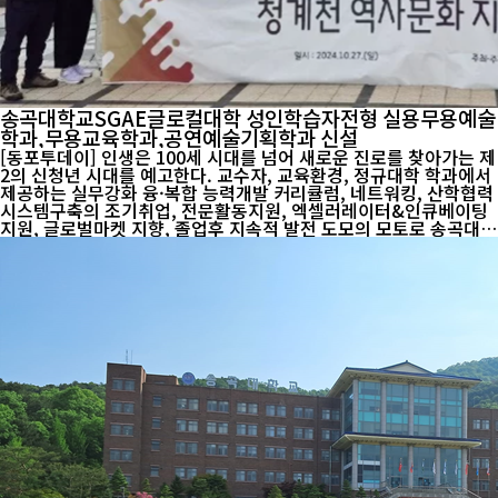
송곡대학교SGAE글로컬대학 성인학습자전형 실용무용예술
학과,무용교육학과,공연예술기획학과 신설
[동포투데이] 인생은 100세 시대를 넘어 새로운 진로를 찾아가는 제
2의 신청년 시대를 예고한다. 교수자, 교육환경, 정규대학 학과에서
제공하는 실무강화 융·복합 능력개발 커리큘럼, 네트워킹, 산학협력
시스템구축의 조기취업, 전문활동지원, 엑셀러레이터&인큐베이팅
지원, 글로벌마켓 지향, 졸업후 지속적 발전 도모의 모토로 송곡대학
교 SGAE글로컬대학 예체능계열의 실용무용예술학과, 무용교육학
과, 공연예술기획학과 (2년/4년)가 신설되어 2025학년 개강을 앞두
고 신입생을 모집한다. 성인학습자 전형은 성인 학습자들이 새로운
꿈을 이루고, 전문적인 직업 역량을 강화하며 제2의 작업설계를 위
해 취업, 이직, 자격증 취득, 창업지원 등 사회현실 연계 만족도를 높
일 수 있도록 평생교육 체제로의 전환을 실천하며 SGAE글로컬대학
예체능계열 3개 학과는 성인학습자전담 학위과정 운영과 순수외국
인전담 학위과정을 ...