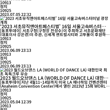
10913
정치
10925
2023.07.05 22:32
'2023 서초뮤직앤아트페스티벌' 16일 서울고속버스터미널
광장 개최
[동포투데이] 서초구청(구청장 전성수)이 주최하고 서초문화재단
(대표이사 강은경)이 주관, 신세계 센트럴시티와 고투몰이 후원하는
서초뮤직앤아트페스티벌이 청년의 터, 터널, 터미널을 주제로 서울
10913
고속버스터미널 광장(고속터미널역 1번 출구, 고투몰 G9 출구)에서
정치
6월 16~17일 양일간 14시부터 21시까지 개최된다. 뜨거운 여름과
10925
닮은 청춘의 시간을 함께 누리고 청년 축제기획단이 같은 청년으
2023.06.09 23:13
로...
10913
정치
10925
2023.06.09 23:13
2023 월드오브댄스 LA (WORLD OF DANCE LA) 대한민
국 최초 독특크루 우승
[동포투데이]지난 4월11~14일까지 미국 LA 에너하임 컨벤션센터
(Anaheim Convention Center)에서 열린 2023년 15회 WORLD
OF DANCE (WOD)에서 대한민국 최초로 독특크루가 대망의 우승
10913
을 차지했다. 독큭크루가 우승을 차지한 월드오브댄스 LA는 전세계
정치
모든 댄서들의 꿈의 무대이자 국제댄스대회에서 가장 명성있고 권위
10925
2023.05.04 12:39
있는 댄스 컴피티션이다. 독특크루는 A.G.C W...
10913
정치