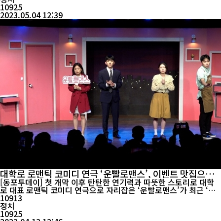
10925
2023.05.04 12:39
대학로 로맨틱 코미디 연극 ‘운빨로맨스’, 이벤트 맛집으로
불리며 인기몰이
[동포투데이] 첫 개막 이후 탄탄한 연기력과 따뜻한 스토리로 대학
로 대표 로맨틱 코미디 연극으로 자리잡은 ‘운빨로맨스’가 최근 ‘이
벤트 맛집’이라 불리며 관객들의 발길이 끊이지 않고 있다. 2017년
10913
개막 이후 최단 기간 10만 관객을 돌파한 연극 ‘운빨로맨스’는 지난
정치
2021년 (주)DPS Company와 함께 다시 성공적인 신호탄 이후 지
10925