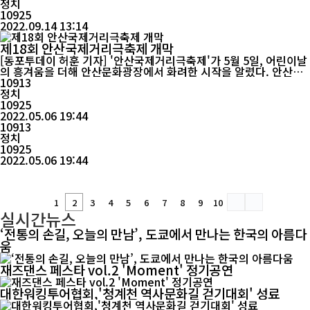
정치
10925
2022.09.14 13:14
제18회 안산국제거리극축제 개막
[동포투데이 허훈 기자] '안산국제거리극축제'가 5월 5일, 어린이날
의 흥겨움을 더해 안산문화광장에서 화려한 시작을 알렸다. 안산시
와 안산문화재단이 주최하는 '안산국제거리극축제(Ansan Street
10913
Arts Festival)'는 2005년 시작하여 매년 5월 안산에서 열리는 공
정치
연예술축제로 거리와 광장을 무대 삼아 연극, 퍼포먼스, 무용, 음악,
10925
다원예술 등의 다양한 공연...
2022.05.06 19:44
10913
정치
10925
2022.05.06 19:44
1
2
3
4
5
6
7
8
9
10
실시간뉴스
‘전통의 손길, 오늘의 만남’, 도쿄에서 만나는 한국의 아름다
움
재즈댄스 페스타 vol.2 'Moment' 정기공연
대한워킹투어협회,'청계천 역사문화길 걷기대회' 성료