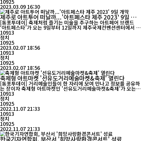
10925
2023.03.09 16:30
제주로 아트투어 떠날까...'아트페스타 제주 2023' 9일 개
막
[동포투데이] 축제처럼 즐기는 미술을 추구하는 아트페어 브랜드
‘아트페스타’가 오는 9일부터 12일까지 제주국제컨벤션센터에서 펼
쳐진다. 이번 아트페스타 제주에는 국내외 40여개 갤러리가 참가해
10913
2천여점의 작품을 선보인다. 지난해 ‘아트페스타 서울’을 성공적으
정치
로 개최한 아트페스타측은 이번 제주전시를 통해 국내 미술시장의
10925
흥행을 이어갈 계획이다. 21세기 현대 초상 회화의 거장 알렉스 카
2023.02.07 18:56
츠의 작품을 비...
10913
정치
10925
2023.02.07 18:56
축제형 아트마켓 '선유도거리예술마켓&축제' 열린다
[동포투데이] 거리예술인들이 한 자리에 모여 만나고 정보를 공유하
는 장이자 축제형 아트마켓인 '선유도거리예술마켓&축제'가 오는 1
1월 11일(금)~11월 12일(토) 양일 간 선유도공원에서 열린다. 한국
10913
거리예술협회와 거리예술 창작자, 기획자, 행정가들이 함께하는 '거
정치
리예술마켓'은 2010년 과천한마당축제와 함께한 ‘거리예술장터...
10925
2022.11.07 21:33
10913
정치
10925
2022.11.07 21:33
한국기자연합회, 부산서 '희망사랑환경콘서트' 성료