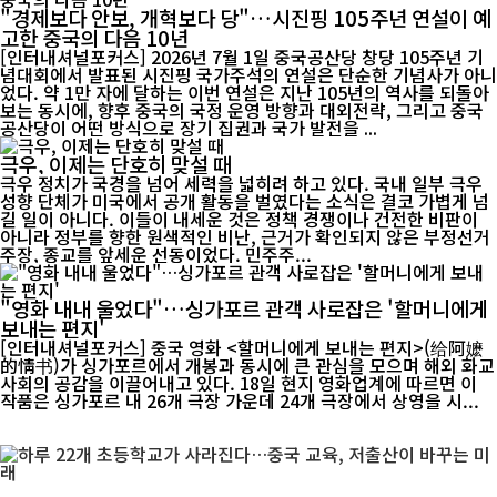
"경제보다 안보, 개혁보다 당"…시진핑 105주년 연설이 예
고한 중국의 다음 10년
[인터내셔널포커스] 2026년 7월 1일 중국공산당 창당 105주년 기
념대회에서 발표된 시진핑 국가주석의 연설은 단순한 기념사가 아니
었다. 약 1만 자에 달하는 이번 연설은 지난 105년의 역사를 되돌아
보는 동시에, 향후 중국의 국정 운영 방향과 대외전략, 그리고 중국
공산당이 어떤 방식으로 장기 집권과 국가 발전을 ...
극우, 이제는 단호히 맞설 때
극우 정치가 국경을 넘어 세력을 넓히려 하고 있다. 국내 일부 극우
성향 단체가 미국에서 공개 활동을 벌였다는 소식은 결코 가볍게 넘
길 일이 아니다. 이들이 내세운 것은 정책 경쟁이나 건전한 비판이
아니라 정부를 향한 원색적인 비난, 근거가 확인되지 않은 부정선거
주장, 종교를 앞세운 선동이었다. 민주주...
"영화 내내 울었다"…싱가포르 관객 사로잡은 '할머니에게
보내는 편지'
[인터내셔널포커스] 중국 영화 <할머니에게 보내는 편지>(给阿嬷
的情书)가 싱가포르에서 개봉과 동시에 큰 관심을 모으며 해외 화교
사회의 공감을 이끌어내고 있다. 18일 현지 영화업계에 따르면 이
작품은 싱가포르 내 26개 극장 가운데 24개 극장에서 상영을 시...