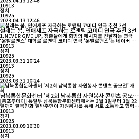
2023.04.13 12:46
금까지 꾸준히 사랑 받고 있다. 지난 4월부터 연...
10913
정치
10925
2023.04.13 12:46
설레는 봄, 연애세포 자극하는 로맨틱 코미디 연극 추천 3선
1.NEVER GIVE UP, 청춘들에게 희망의 메시지를 전달하는 연극
‘운빨로맨스’ 대학로 로맨틱 코미디 연극 '운빨로맨스'는 네이버 인
기 웹툰을 원작으로 세상의 모든 불운은 본인으로부터 시작된다고
10913
믿는 여자 '점보늬'와 점보늬가 사는 건물의 새 건물주이자 운명은
정치
스스로 개척하는 것이라 믿는 남자 '제택후'의 운명적인 사랑을 다룬
10925
공연이다. 단순히 로맨스만을 다룬 연극이 아닌, 'NEVER GIVE U
2023.03.31 10:24
P...
10913
정치
10925
2023.03.31 10:24
남북통합문화센터 '제2회 남북통합 자원봉사 콘텐츠 공모
전' 개최
[동포투데이] 통일부 남북통합문화센터에서는 3월 3일부터 3월 22
일까지 탈북민과 일반주민이 자원봉사를 통해 서로 소통하고 협력하
며 소외된 이웃과 공동체를 도와 우리 사회의 남북통합에 기여하는
10913
자원봉사 콘텐츠를 발굴·개발·확산하고자 ‘제2회 남북통합 자원봉
정치
사 콘텐츠 공모전’을 개최한다. 심사 기준은 탈북민과 일반주민의 소
10925
통과 협력의 기여도, 사회문제 이해 및 수혜 대상 등에 대한 나눔 기
2023.03.09 16:30
여도, 자원봉...
10913
정치