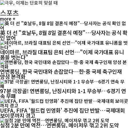
스포츠
more +
英 더 선 "호날두, 8월 8일 결혼식 예정"…당사자는 공식 확
인 없어
네이마르, 브라질 대표팀 은퇴 선언…"이제 국가대표 유니
폼을 벗는다"
연변룽딩, 한국 국민대와 손잡았다…한·중 국제 축구인재
양성 본격화
97분 극장골! 연변룽딩, 난징시티와 1-1 무승부…6경기 연
속 무패
UEFA, FIFA '월드컵 민영화' 추진에 집단 반발…국제대회
보이콧까지 경고
실점 2분 만에 역전…연변룽딩, 메이저우 꺾고 2위 도약