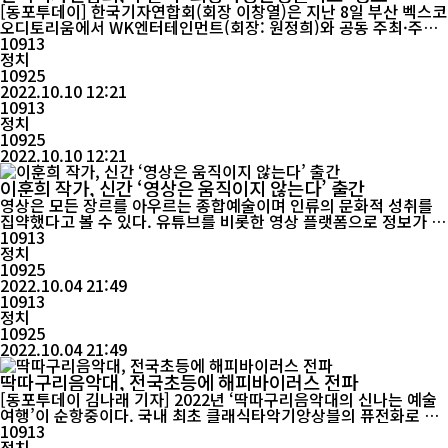
[동포투데이] 한국기자연합회(회장 이창열)은 지난 8일 부산 벡스코
오디토리움에서 WK엔터테인먼트(회장: 원정희)와 공동 주최·주관
으로 2000여명이 참석한 가운데, '희망사랑환경콘서트'를 성공적으
10913
로 개최했다. 이번 콘서트는 코로나19로 그동안 침체됐던 공연계의
정치
활성화를 위해 기획됐으며, “환경을 살리자”는 뜻 깊은 의미를 담고
10925
2022.10.10 12:21
있다. 콘서트의 ...
10913
정치
10925
2022.10.10 12:21
이훈희 작가, 신간 ‘영상은 움직이지 않는다’ 출간
영상은 모든 장르를 아우르는 종합예술이며 인류의 문화적 성취를
집약했다고 볼 수 있다. 유튜브를 비롯한 영상 플랫폼으로 정보가 공
유되고 있으며, 1인 미디어와 크리에이터가 다양한 루트를 통해 급
10913
속도로 성장하고 있는 시대다. 즉 아무나 영상을 만들고 퍼뜨리고 있
정치
다. 팩트가 무엇인지 알기도 힘들어졌다. 가장 기초적인 영상에 대한
10925
2022.10.04 21:49
이론 정도는 알고 촬영하고 편집된 영상이면 어떨까? ...
10913
정치
10925
2022.10.04 21:49
딱따구리음악대, 전국초등에 해피바이러스 전파
[동포투데이 김나래 기자] 2022년 ‘딱따구리음악대의 신나는 예술
여행’이 순항중이다. 국내 최초 클래식타악기앙상블의 퓨전화로 창
단이후 22년간 누적공연 1,000여회를 이루어낸 딱따구리음악대는
10913
지난 9월19일 경기도 화성에 있는 ‘청림초등학교’에서 ‘딱따구리음
정치