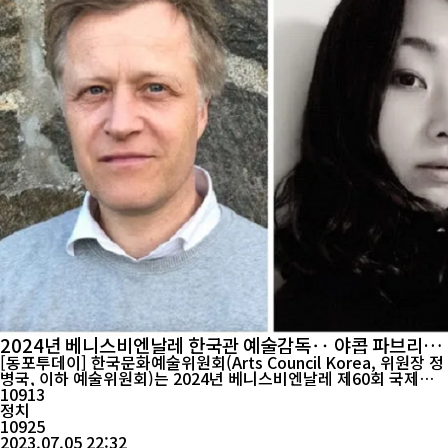
2024년 베니스비엔날레 한국관 예술감독‥ 야콥 파브리시
우스 & 이설희 선정
[동포투데이] 한국문화예술위원회(Arts Council Korea, 위원장 정
병국, 이하 예술위원회)는 2024년 베니스비엔날레 제60회 국제미
술전 한국관 전시를 총괄할 예술 감독으로 야콥 파브리시우스 덴마
10913
크 아트 허브 코펜하겐 관장과 이설희 덴마크 쿤스트할 오르후스 큐
정치
레이터를 선정하였다. 이는 1995년 한국관을 개관한 이래 국제미술
10925
전에서 공동예술감독으로 전시를 준비하는 첫 사 례가 될 예정...
2023.07.05 22:32