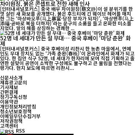
차이원징, 붉은 콘셉트로 전한 새해 인사
[인터내셔널포커스] 중국 배우 차이원징(蔡文静)이 설 분위기를 한
껏 살린 새 화보를 공개했다. 붉은 후드티에 긴 웨이브 헤어를 매치
한 그는 ‘마상바오푸(马上暴富·당장 부자가 되자)’, ‘마상톈푸(马上
添福·곧바로 복을 더하자)’라는 문구의 소품을 들고 온화한 미소를
지었다. 말의 해를 상징하는 경쾌한 ...
52명 네 세대가 만든 설 무대… 중국 후베이 ‘마당 춘완’ 화
제
[인터내셔널포커스] 중국 후베이성 리촨시 한 농촌 마을에서, 연예
인도 무대 장치도 없는 ‘가족 춘완(春晚)’이 온라인에서 화제가 되고
있다. 한 집안 식구 52명, 네 세대가 한자리에 모여 직접 기획하고 출
연한 설맞이 공연이 소박한 구성에도 불구하고 큰 울림을 전했다는
평가다. 현지 보도에 따르면 리촨시...
신문사소개
제휴광고문의
기사제보
간편결제
정기구독신청
이용약관
개인정보처리방침
청소년보호정책
이메일무단수집거부
저작권정책
고객센터
RSS