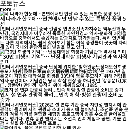
포토뉴스
more +
세 나라가 한눈에…연변에서만 만날 수 있는 특별한 풍경 5
선
[인터내셔널포커스] 중국 길림성 연변조선족자치주는 백두산과 두
만강, 국경지대가 어우러진 독특한 자연환경과 역사·문화적 배경을
바탕으로 중국에서도 손꼽히는 관광지로 평가받는다. 특히 연변에
는 다른 지역에서는 쉽게 찾아보기 힘든 이색 풍경들이 곳곳에 자리
해 있어 국내외 관광객들의 발길을 끌고 있다. ...
“30만 희생의 기억”… 난징대학살 희생자 기념관과 역사적
의미
[인터네셔널포커스] 중국 난징에 위치한 ‘침화일군난징대도살희생
동포기념관(侵華日軍南京大屠殺遇難同胞紀念館)’은 1937년 일
본군이 자행한 대학살로 희생된 30만여 명을 추모하기 위해 건립된
역사 공간이다. 기념관은 당시 학살 현장 중 하나였던 ‘강동문(江东
门, 장둥먼) 만인갱’ 유적지 위에 세워졌으며, 1985...
옌지 설 연휴 관광객 몰려...민속 체험·빙설 관광에 소비도
증가
[인터내셔널포커스] 2026년 설 연휴 기간 중국 지린성 옌지시에 관
광객이 몰리며 지역 관광과 소비가 동시에 늘어났다. 조선족 민속 문
화와 겨울 레저를 결합한 체험형 프로그램이 방문 수요를 끌어올렸
다는 평가다. 연휴 동안 옌지시는 조선족 민속 체험과 공연, 겨울 관
광 시설을 중심으로 관광 프로...