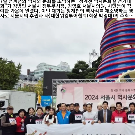
7일 청계천의 역사와 문화를 조명하는 "청계천 역사문화길 걷기대
회"가 김병민 서울시 정무부시장, 김영호 서울시의원, 시민등이 참
여한 가운데 열렸다. 이번 대회는 청계천의 역사적를 재조명하는 행
사로 서울시의 후원과 사)대한워킹투어협회(회장 박영대)의 주최로
진행되었다, 이날 행사는 청계광장에서 개회식과 함께 시민들이 청
계천의 역사와 문화를 보존하고 홍보하고자 자발적으로 참여하여 결
성한 “청계천 역사문화 지킴이” 인증식으로 시작되었으며, 참가자
들은 안내 역사 해설가의 인솔하에 청계천의 22개 다리를 지나고 판
자촌, 청계 박물관을 견학했다. 이어 고산자교 문화광장에서 김선미
(힙합댄스, 김시연(밴드한편), 가수 진아 성악가 박예린, 진도북춤
두은숙교수, 가수 하광룡, 박지윤 패션쇼, 하모니카 연주단과 코미디
언 엄용...