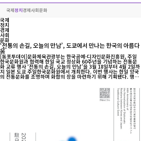
국제
정치
경제
사회
문화
국제
정치
경제
사회
문화
‘전통의 손길, 오늘의 만남’, 도쿄에서 만나는 한국의 아름다
움
[동포투데이]문화체육관광부는 한국공예·디자인문화진흥원, 주일
한국문화원과 협력해 한일 국교 정상화 60주년을 기념하는 전통문
화 교류 행사 ‘전통의 손길, 오늘의 만남’을 3월 18일부터 4월 2일까
지 일본 도쿄 주일한국문화원에서 개최한다. 이번 행사는 한일 양국
의 전통문화를 조명하며 화합의 장을 마련하기 위해 기획됐다. 행사
는 네 가지 주요 프로그램으로 구성된다. 먼저 한국의 한지와 일본의
와시를 활용한 공예품 전시와 현대적 활용 방안을 논의하는 국제 세
미나 <종이, 문화를 잇다>가 열린다. <한식, 온기를 잇다>에서는 양
국의 식문화를 비교 전시하며 장문화와 잔치 음식 체험을 제공한다.
<한복, 시간을 잇다>에서는 한복 전시와 체험, 포토존 운영을 통해
전통 의상을 소개한다. <놀이, 세대를 잇다>에서는 제기차기·공기
놀이 등 전통 놀이와 VR 연날리기 체험을 선보인다. 3월 19일 개막
식에는...