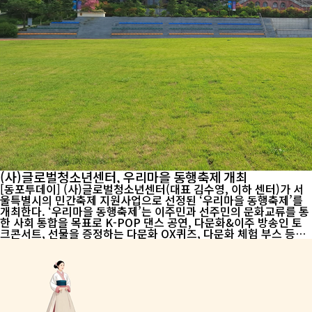
(사)글로벌청소년센터, 우리마을 동행축제 개최
[동포투데이] (사)글로벌청소년센터(대표 김수영, 이하 센터)가 서
울특별시의 민간축제 지원사업으로 선정된 ‘우리마을 동행축제’를
개최한다. ‘우리마을 동행축제’는 이주민과 선주민의 문화교류를 통
한 사회 통합을 목표로 K-POP 댄스 공연, 다문화&이주 방송인 토
크콘서트, 선물을 증정하는 다문화 OX퀴즈, 다문화 체험 부스 등으
로 진행된다. ‘우리마을 동행축제’는 2024년 10월 13일(일) 11시부
터 16시까지 서울 어린이대공원 열린무대에서 진행된다. 김수영 대
표는 “이번 프로그램을 통해 이주민과 선주민의 상호 이해를 통해
이주민과 선주민의 화합을 기대한다.”고 전했다. (사)글로벌청소년
센터는 이주배경청소년(9세∼24세)에게 안정적인 한국사회 정착을
위하여 ▲단계별 한국어 교육 ▲한국 학교 편·입학을 위한 서류 안
내 ▲개별 상담을 통한 정...