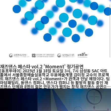
재즈댄스 페스타 vol.2 'Moment' 정기공연
[동포투데이] 2025년 1월 18일 토요일 3시, 7시 삼성동 SAC 아트
홀에서 서울종합예술실용학교 무용예술계열 김미정 교수의 프로젝
트 재즈댄스 페스타 vol.2 <Moment>가 관객과 만날 예정이다. 팀
마담패밀리, 튠댄스 컴퍼니, 댄스다 컴퍼니 등 활발히 활동 중인 재
즈댄스 단체와 8명의 젊은 안무가가 펼치는 창작 재즈댄스 공연으로
씨어터 스타일을 비롯해 컨템포러리 재즈댄스, 릴리컬 재즈댄스, 힐
코레오 등 다양한 컨셉과 독창적 무대가 올해도 커다란 관심을 끌고
있다. 지난해 유료관객 100%라는 매진율을 기록하며 관객의 뜨거
운 호응 속에 성료되었던 재즈댄스페스타vol.1 <Memory>는 영댄
서의 대학을 졸업하고 활동하는 재즈댄스 안무가들과 김미정, 양시
정, 이춘명 교수의 마스터 공연까지 다양한 연령층과 적극적으로 소