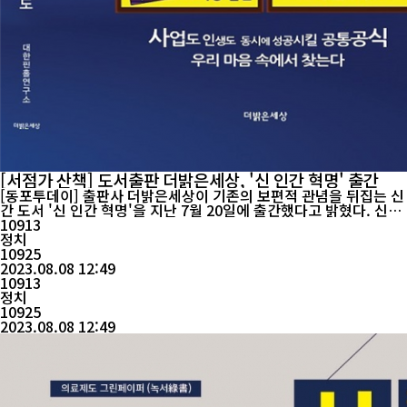
[서점가 산책] 도서출판 더밝은세상, '신 인간 혁명' 출간
[동포투데이] 출판사 더밝은세상이 기존의 보편적 관념을 뒤집는 신
간 도서 '신 인간 혁명'을 지난 7월 20일에 출간했다고 밝혔다. 신규
출간한 '신 인간 혁명'은 인간의 본성인 편견과 아집이 정치적 이념
10913
과 사상의 부추김을 받은 결과, 이기주의와 향락 문화의 극치를 이루
정치
면서 나라가 망하는 전조증상이 나타나고 있다고 진단하면서, 그 치
10925
유의 방안으로 '전 국민 행복사업 계획서'...
2023.08.08 12:49
10913
정치
10925
2023.08.08 12:49