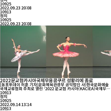
악대’ 여덟 번 째 순회공연을 개최했다. ‘신나는 예술여행’의 일환으
10925
로 전국 초등학교를 ...
2022.09.23 20:08
10913
정치
10925
2022.09.23 20:08
2022문교협카시아국제무용콩쿠르 성황리에 종료
[동포투데이 허훈 기자]문화체육관광부 공익법인 사)한국문화예술
국제교류협회 주최로 열린 ‘2022 문교협 카시아(KACIEA)국제무용
콩쿠르’가 지난 9월 2일부터 상명아트센터 계당홀 대극장에서 개막
10913
하여 9월7일까지 해외팀 무용워크샵, 갈라쇼까지 한국 참가자를 비
정치
롯해 해외 13개국 참여로 우수한 기량을 발휘하며 성황리에 종료되
10925
2022.09.14 13:14
었다. 특히 추석 연휴를 한국에...
10913