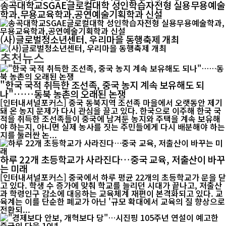
송곡대학교SGAE글로컬대학 성인학습자전형 실용무용예술
학과,무용교육학과,공연예술기획학과 신설
(사)글로벌청소년센터, 우리마을 동행축제 개최
추천뉴스
"한국 국적 취득한 조선족, 중국 농지 계속 보유해도 되
나"……동북 농촌의 오래된 논쟁
[인터내셔널포커스] 중국 동북지역 조선족 마을에서 오랫동안 제기
돼 온 농지 문제가 다시 관심을 끌고 있다. 한국으로 이주해 한국 국
적을 취득한 조선족들이 중국에 남겨둔 농지와 주택을 계속 보유해
야 하는지, 아니면 실제 농사를 짓는 주민들에게 다시 배분해야 하는
지를 둘러싼 논...
하루 22개 초등학교가 사라진다…중국 교육, 저출산이 바꾸
는 미래
[인터내셔널포커스] 중국에서 하루 평균 22개의 초등학교가 문을 닫
고 있다. 학생 수 증가에 맞춰 학교를 늘리던 시대가 끝나고, 저출산
과 학령인구 감소에 대응하는 교육체계 재편이 본격화되고 있다. 교
육계는 이를 단순한 폐교가 아닌 '규모 확대에서 교육의 질 향상으로
전환되...