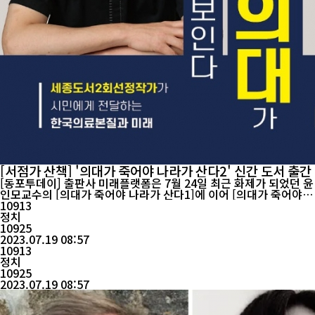
[서점가 산책] '의대가 죽어야 나라가 산다2' 신간 도서 출간
[동포투데이] 출판사 미래플랫폼은 7월 24일 최근 화제가 되었던 윤
인모교수의 [의대가 죽어야 나라가 산다1]에 이어 [의대가 죽어야
나라가 산다2]을 출간했다. [의대가 죽어야 나라가 산다2] 는 지금
10913
봉착한 한국 의료문제의 모든 원인을 제대로 고찰하고. 당장 실행할
정치
수 있는 명확한 해결책을 제공하며, 알기 쉽게 그림으로 구체적인 의
10925
2023.07.19 08:57
료 제도의 나아갈 방향을 설명한다고 한다. ...
10913
정치
10925
2023.07.19 08:57