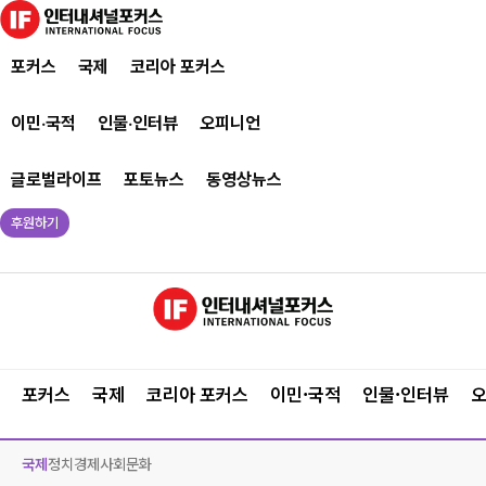
포커스
국제
코리아 포커스
이민·국적
인물·인터뷰
오피니언
글로벌라이프
포토뉴스
동영상뉴스
후원하기
포커스
국제
코리아 포커스
이민·국적
인물·인터뷰
국제
정치
경제
사회
문화