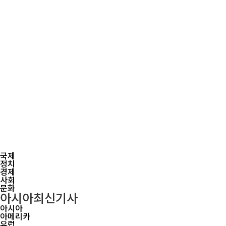
국제
정치
경제
사회
문화
아시아
최신기사
아시아
아메리카
유럽