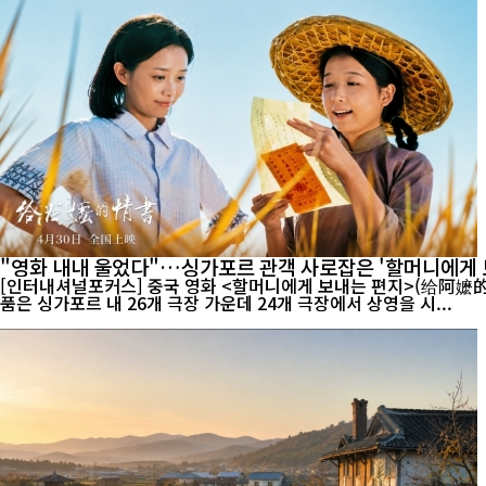
"영화 내내 울었다"…싱가포르 관객 사로잡은 '할머니에게 
[인터내셔널포커스] 중국 영화 <할머니에게 보내는 편지>(给阿嬷的情书)가 싱가포
품은 싱가포르 내 26개 극장 가운데 24개 극장에서 상영을 시...