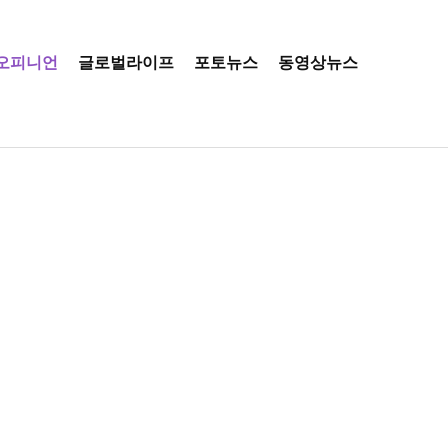
오피니언
글로벌라이프
포토뉴스
동영상뉴스