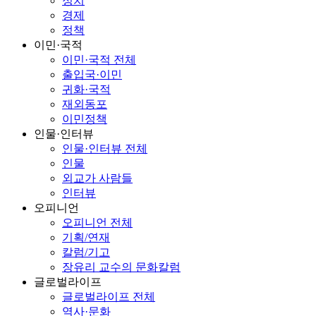
정치
경제
정책
이민·국적
이민·국적 전체
출입국·이민
귀화·국적
재외동포
이민정책
인물·인터뷰
인물·인터뷰 전체
인물
외교가 사람들
인터뷰
오피니언
오피니언 전체
기획/연재
칼럼/기고
장유리 교수의 문화칼럼
글로벌라이프
글로벌라이프 전체
역사·문화