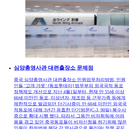
심양총영사관 대련출장소 문제점
중국 심양총영사관 대련출장소 민원업무처리방법, 민원
인들 ‘고개 갸웃’ [동포투데이] 법무부의 외국국적 동포
정책제도 개선으로 지난 4월1일부터, 현재 만 55세 이상
60세 미만인 동포, 미성년자, 제조업 등 근무가족 등에게
제한적으로 발급되던 단기사증이 만 60세 미만인 외국국
적동포에 대해 3년간 유효한 단기방문(C-3, 90일) 복수사
증으로 확대 시행 됐다. 따라서 그동안 비자취득에 어려
움을 겪고 있던 중국동포들이 비자신청을 하기위해 많은
인원이 한꺼번에 해당 각 영사관으로 몰리며( 정책 공지