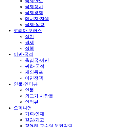
국제안보
국제정치
국제경제
에너지·자원
국제·외교
코리아 포커스
정치
경제
정책
이민·국적
출입국·이민
귀화·국적
재외동포
이민정책
인물·인터뷰
인물
외교가 사람들
인터뷰
오피니언
기획/연재
칼럼/기고
장유리 교수의 문화칼럼