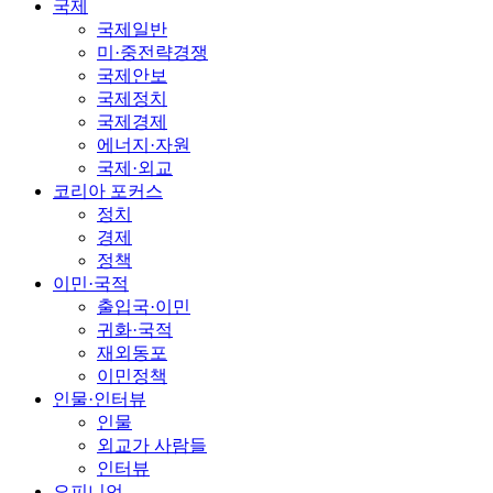
국제
국제일반
미·중전략경쟁
국제안보
국제정치
국제경제
에너지·자원
국제·외교
코리아 포커스
정치
경제
정책
이민·국적
출입국·이민
귀화·국적
재외동포
이민정책
인물·인터뷰
인물
외교가 사람들
인터뷰
오피니언