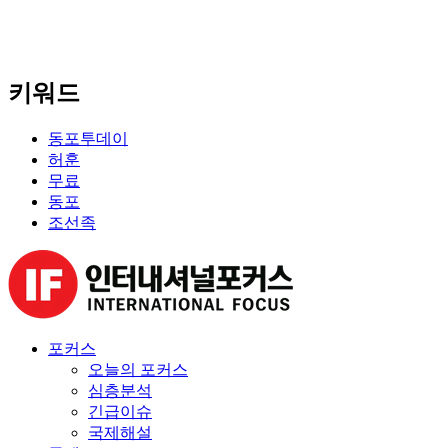
키워드
동포투데이
허훈
무료
동포
조선족
포커스
오늘의 포커스
심층분석
긴급이슈
국제해설