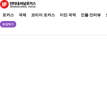
포커스
국제
코리아 포커스
이민·국적
인물·인터뷰
후원하기