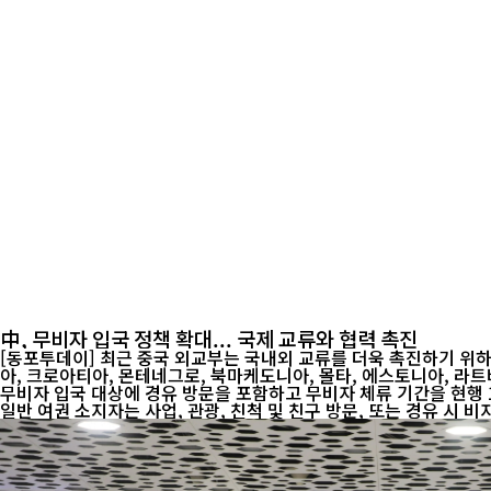
中, 무비자 입국 정책 확대... 국제 교류와 협력 촉진
[동포투데이] 최근 중국 외교부는 국내외 교류를 더욱 촉진하기 위하여 
아, 크로아티아, 몬테네그로, 북마케도니아, 몰타, 에스토니아, 라트비아, 일본 등 9
무비자 입국 대상에 경유 방문을 포함하고 무비자 체류 기간을 현행 1