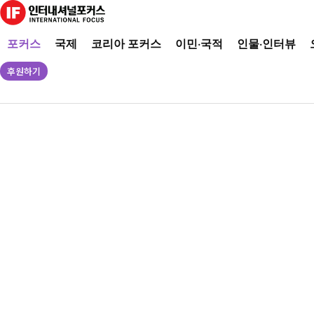
포커스
국제
코리아 포커스
이민·국적
인물·인터뷰
후원하기