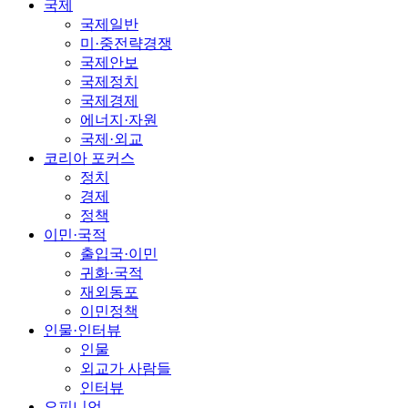
국제
국제일반
미·중전략경쟁
국제안보
국제정치
국제경제
에너지·자원
국제·외교
코리아 포커스
정치
경제
정책
이민·국적
출입국·이민
귀화·국적
재외동포
이민정책
인물·인터뷰
인물
외교가 사람들
인터뷰
오피니언