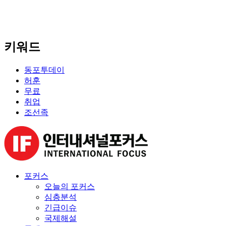
키워드
동포투데이
허훈
무료
취업
조선족
포커스
오늘의 포커스
심층분석
긴급이슈
국제해설