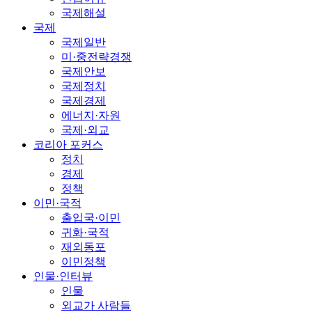
국제해설
국제
국제일반
미·중전략경쟁
국제안보
국제정치
국제경제
에너지·자원
국제·외교
코리아 포커스
정치
경제
정책
이민·국적
출입국·이민
귀화·국적
재외동포
이민정책
인물·인터뷰
인물
외교가 사람들