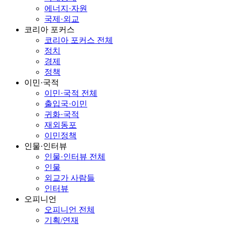
에너지·자원
국제·외교
코리아 포커스
코리아 포커스 전체
정치
경제
정책
이민·국적
이민·국적 전체
출입국·이민
귀화·국적
재외동포
이민정책
인물·인터뷰
인물·인터뷰 전체
인물
외교가 사람들
인터뷰
오피니언
오피니언 전체
기획/연재