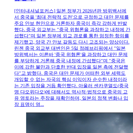
[인터내셔널포커스] 일본 정부가 2026년판 방위백서에
서 중국을 '최대 전략적 도전'으로 규정하고 대만 문제를
주요 안보 현안으로 거론하자 중국이 즉각 강하게 반발
했다. 중국 외교부는 "중국 위협론을 과장하고 내정에 간
섭했다"며 일본 정부에 외교 경로를 통한 엄정한 항의를
제기했고, 양국 간 안보 갈등도 다시 고조되는 양상이다.
린젠 중국 외교부 대변인은 5일 정례브리핑에서 "일본
방위백서는 이른바 '중국 위협론'을 과장하고 대만 문제
를 부당하게 거론해 중국 내정에 간섭했다"며 "중국은
이에 강한 불만과 단호한 반대 입장을 일본 측에 전달했
다"고 밝혔다. 중국은 대만 문제가 어떠한 외부 세력도
개입할 수 없는 자국의 핵심 이익이자 순수한 내정이라
는 기존 입장을 거듭 확인했다. 아울러 센카쿠열도(중국
명 댜오위다오)에 대해서도 역사적·법적으로 중국의 고
유 영토라는 주장을 재확인하며, 일본의 정책 변화나 입
장 표명이 영...