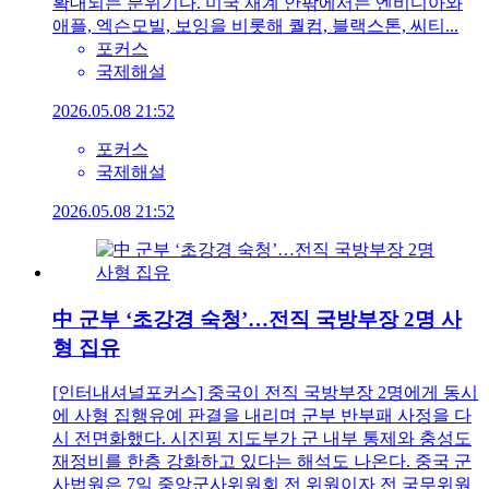
확대되는 분위기다. 미국 재계 안팎에서는 엔비디아와
애플, 엑슨모빌, 보잉을 비롯해 퀄컴, 블랙스톤, 씨티...
포커스
국제해설
2026.05.08 21:52
포커스
국제해설
2026.05.08 21:52
中 군부 ‘초강경 숙청’…전직 국방부장 2명 사
형 집유
[인터내셔널포커스] 중국이 전직 국방부장 2명에게 동시
에 사형 집행유예 판결을 내리며 군부 반부패 사정을 다
시 전면화했다. 시진핑 지도부가 군 내부 통제와 충성도
재정비를 한층 강화하고 있다는 해석도 나온다. 중국 군
사법원은 7일 중앙군사위원회 전 위원이자 전 국무위원