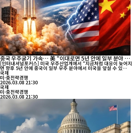
중국 우주굴기 가속… 美 “이대로면 5년 안에 일부 분야 역
전”
[인터내셔널포커스] 미국 우주산업계에서 “지금처럼 대응이 늦어지
면 향후 5년 안에 중국이 일부 우주 분야에서 미국을 앞설 수 있
다”는 경고가 나왔다. 미국 언론도 최근 중국의 발사 실적, 달 탐사,
국제
화성 프로젝트, 위성망 구축 속도를 잇달아 조명하며 중국의 ‘우주굴
미·중전략경쟁
기’를 주요 전략 경쟁 변수로 다루고 있다. CNBC는 7일(현지시간)
2026.03.08 21:30
‘중국이 어떻게 미국의 차세대 우주 강국 지위를 위협하고 있는가’라
국제
는 제목의 기사에...
미·중전략경쟁
2026.03.08 21:30