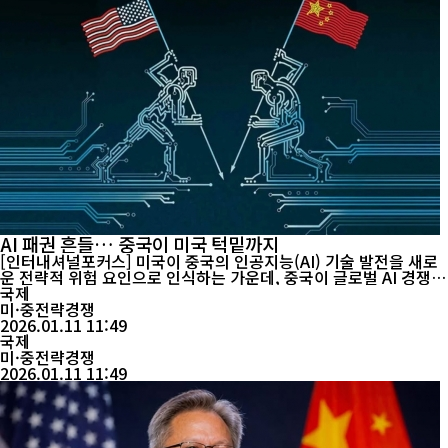
AI 패권 흔들… 중국이 미국 턱밑까지
[인터내셔널포커스] 미국이 중국의 인공지능(AI) 기술 발전을 새로
운 전략적 위험 요인으로 인식하는 가운데, 중국이 글로벌 AI 경쟁에
서 존재감을 확대하고 있다는 관측이 나오고 있다. 이런 상황에서 일
국제
론 머스크 테슬라 최고경영자(CEO)는 최근 “중국은 과소평가돼 왔
미·중전략경쟁
다”며 “미래 글로벌 AI 경쟁의 중심 무대가 중국이 될 수 있다”고 말
2026.01.11 11:49
했다. 머스크는 중국의 기술 발전 속도와 엔지니어 역량을 언급하며
국제
“중국의 기...
미·중전략경쟁
2026.01.11 11:49