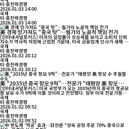
높이고 있다. 미국 전기차 기업 테슬라의 최고경영자(CEO) 일론 머
미·중전략경쟁
스크는 “좋은 일이 아니다”라며 공개적으로 불만을 드러냈다. 중국
2026.01.03 14:00
기화일보(期货日报)에 따르면, 중국은 1월 1일부터 은 수출 관리 제
국제
도를 대폭 개편해 ...
미·중전략경쟁
2026.01.03 14:00
美 경제 망가져도 “중국 탓”…월가의 노골적 책임 전가
[인터내셔널포커스] 미국의 실업률이 상승세를 보이고 소비자 신뢰
지수가 역사적 저점에 근접한 가운데, 미국 금융업계 인사가 새해 경
제 전망을 낙관하며 중국에 책임을 돌리는 발언을 해 논란이 일고 있
국제
다. 현지 시각 1월 1일 미국 월너 자산관리 창업자이자 최고경영자
미·중전략경쟁
(CEO) 세리베카 월너는 폭스 뉴스와의 인터뷰에서 “2026년은 긍정
2026.01.02 20:12
적인 해가 될 것”이라며 “중국이 문제를 일으키지 않는다면 미국은
국제
충분히 잘 나갈 수 ...
미·중전략경쟁
2026.01.02 20:12
美 “2035년 중국 항모 9척”…전문가 “태평양 美 항모 수
추월할 수도”
[인터내셔널포커스] 미국 국방부가 오는 2035년까지 중국의 항공모
함 보유 수가 9척에 이를 것이라고 전망했다. 일부 미국 전문가들은
같은 시점에 중국의 항모 수가 미국이 태평양 지역에 배치하는 항모
국제
수를 넘어설 가능성이 있다고 분석했다. 1일 중국중앙방송(CCTV)
미·중전략경쟁
에 따르면, 중국 인민해방군은 최근 실시한 ‘정의의 임무-2025’ 연
2026.01.02 09:52
합훈련에서 해군 하이난함(海南舰) 편대가 동부전구 소속 구축함·
국제
호위함...
미·중전략경쟁
2026.01.02 09:52