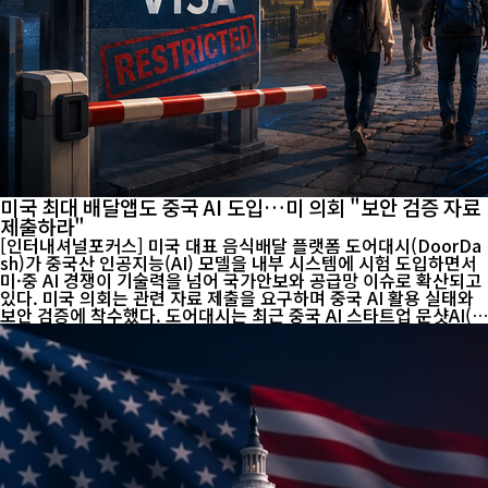
미국 최대 배달앱도 중국 AI 도입…미 의회 "보안 검증 자료
제출하라"
[인터내셔널포커스] 미국 대표 음식배달 플랫폼 도어대시(DoorDa
sh)가 중국산 인공지능(AI) 모델을 내부 시스템에 시험 도입하면서
미·중 AI 경쟁이 기술력을 넘어 국가안보와 공급망 이슈로 확산되고
있다. 미국 의회는 관련 자료 제출을 요구하며 중국 AI 활용 실태와
보안 검증에 착수했다. 도어대시는 최근 중국 AI 스타트업 문샷AI(M
oonshot AI)가 개발한 Kimi K2.6을 사내 AI 기반 코드 검토(Code
Review) 시스템에 시험 도입했다. 이 사실은 공동창업자인 앤디 팡
이 지난 7월 자신의 사회관계망서비스(SNS)를 통해 "Kimi K2.6이
OpenAI와 Anthropic 모델보다 더 우수한 성능을 보였다"고 밝히
면서 알려졌다. 도어대시는 북미 수천만 명의 이용자와 수백만 개의
음식점을 연결하는 미국 대표 배달 플랫폼이다. 미국과 캐나다, 호주
등으로 사업을 확대하고 있으며 AI 기반 물류·주문 처리 기술 투자
도 강화하고 ...