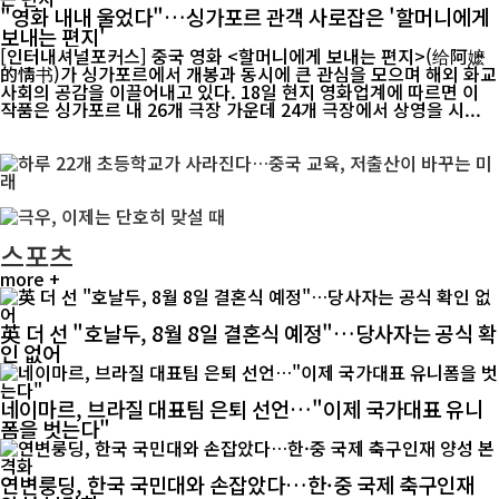
"영화 내내 울었다"…싱가포르 관객 사로잡은 '할머니에게
보내는 편지'
[인터내셔널포커스] 중국 영화 <할머니에게 보내는 편지>(给阿嬷
的情书)가 싱가포르에서 개봉과 동시에 큰 관심을 모으며 해외 화교
사회의 공감을 이끌어내고 있다. 18일 현지 영화업계에 따르면 이
작품은 싱가포르 내 26개 극장 가운데 24개 극장에서 상영을 시...
스포츠
more +
英 더 선 "호날두, 8월 8일 결혼식 예정"…당사자는 공식 확
인 없어
네이마르, 브라질 대표팀 은퇴 선언…"이제 국가대표 유니
폼을 벗는다"
연변룽딩, 한국 국민대와 손잡았다…한·중 국제 축구인재