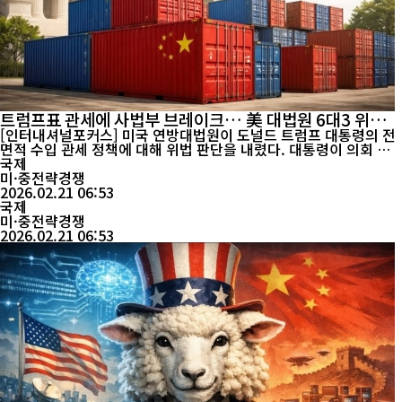
트럼프표 관세에 사법부 브레이크… 美 대법원 6대3 위법
판결
[인터내셔널포커스] 미국 연방대법원이 도널드 트럼프 대통령의 전
면적 수입 관세 정책에 대해 위법 판단을 내렸다. 대통령이 의회 승
인 없이 행정권한을 남용해 관세를 부과했다는 이유에서다. 연방대
국제
법원은 20일(현지시간) 6대 3 판결로, 트럼프 대통령이 국제긴급경
미·중전략경쟁
제권한법(IEEPA)을 근거로 시행한 글로벌 관세 조치는 법적 권한을
2026.02.21 06:53
넘어선 것이라고 밝혔다. 대법원은 “IEEPA는 대통령에게 관세 부과
국제
권한을 부여하지 않...
미·중전략경쟁
2026.02.21 06:53