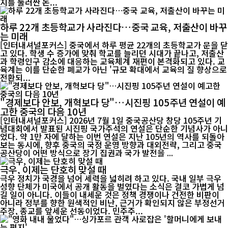
지를 둘러싼 논...
하루 22개 초등학교가 사라진다…중국 교육, 저출산이 바꾸
는 미래
[인터내셔널포커스] 중국에서 하루 평균 22개의 초등학교가 문을 닫
고 있다. 학생 수 증가에 맞춰 학교를 늘리던 시대가 끝나고, 저출산
과 학령인구 감소에 대응하는 교육체계 재편이 본격화되고 있다. 교
육계는 이를 단순한 폐교가 아닌 '규모 확대에서 교육의 질 향상으로
전환되...
"경제보다 안보, 개혁보다 당"…시진핑 105주년 연설이 예
고한 중국의 다음 10년
[인터내셔널포커스] 2026년 7월 1일 중국공산당 창당 105주년 기
념대회에서 발표된 시진핑 국가주석의 연설은 단순한 기념사가 아니
었다. 약 1만 자에 달하는 이번 연설은 지난 105년의 역사를 되돌아
보는 동시에, 향후 중국의 국정 운영 방향과 대외전략, 그리고 중국
공산당이 어떤 방식으로 장기 집권과 국가 발전을 ...
극우, 이제는 단호히 맞설 때
극우 정치가 국경을 넘어 세력을 넓히려 하고 있다. 국내 일부 극우
성향 단체가 미국에서 공개 활동을 벌였다는 소식은 결코 가볍게 넘
길 일이 아니다. 이들이 내세운 것은 정책 경쟁이나 건전한 비판이
아니라 정부를 향한 원색적인 비난, 근거가 확인되지 않은 부정선거
주장, 종교를 앞세운 선동이었다. 민주주...