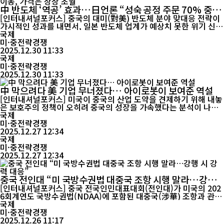
中 반도체 ‘역공’ 효과…日언론 “성숙 공정 주문 70% 중국
으로 이동, 가격은 상상 초월”
[인터내셔널포커스] 중국의 대미(對美) 반도체 분야 맞대응 전략이
가시적인 성과를 내면서, 일본 반도체 업계가 예상치 못한 위기 신호
를 감지하고 있다는 분석이 제기됐다. 일본 언론은 최근 “글로벌 성
국제
숙 공정(28나노 이상) 주문의 약 70%가 중국 공장으로 흘러가고 있
미·중전략경쟁
다”며 “가격 경쟁력이 상상을 초월한다”고 우려했다. 보도에 따르면
2025.12.30 11:33
일본 정부는 반도체 산업 부활을 위해 2024년 말 일본 구마모토...
국제
미·중전략경쟁
2025.12.30 11:33
中 막으려다 美 기업 무너졌다… 아이로봇이 보여준 역설
[인터내셔널포커스] 미국이 중국의 산업 도약을 견제하기 위해 내놓
은 보호주의 정책이 오히려 중국의 성장을 가속했다는 분석이 나왔
다. 싱가포르 비즈니스 타임스는 24일(현지시간) 실린 기고문에서
국제
“미국은 더 이상 중국의 속도를 늦출 능력이 없어 보인다”고 진단했
미·중전략경쟁
다. 이 매체는 미국 로봇청소기 업체 아이로봇(iRobot)의 몰락을 상
2025.12.27 12:34
징적 사례로 제시했다. 로봇청소기 시장을 개척하며 ‘룸바(Roomb
국제
a)...
미·중전략경쟁
2025.12.27 12:34
중국 전인대 “미 국방수권법 대중국 조항 시행 말라…강행
시 강력 대응”
[인터내셔널포커스] 중국 전국인민대표대회(전인대)가 미국의 202
6회계연도 국방수권법(NDAA)에 포함된 대중국(涉華) 조항과 관련
해 “시행을 중단하라”고 미국에 경고했다. 중국은 미국이 이를 강행
국제
할 경우 “법에 따라 유력한 대응 조치를 취하겠다”고 밝혔다. 중국
미·중전략경쟁
전인대 외사위원회는 25일 성명을 내고 “미국이 통과·서명한 2026
2025.12.26 11:17