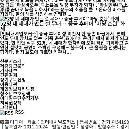
껏 살린 새 화보를 공개했다. 붉은 후드티에 긴 웨이브 헤어를 매치
한 그는 ‘마상바오푸(马上暴富·당장 부자가 되자)’, ‘마상톈푸(马上
添福·곧바로 복을 더하자)’라는 문구의 소품을 들고 온화한 미소를
지었다. 말의 해를 상징하는 경쾌한 ...
52명 네 세대가 만든 설 무대… 중국 후베이 ‘마당 춘완’ 화
제
[인터내셔널포커스] 중국 후베이성 리촨시 한 농촌 마을에서, 연예
인도 무대 장치도 없는 ‘가족 춘완(春晚)’이 온라인에서 화제가 되고
있다. 한 집안 식구 52명, 네 세대가 한자리에 모여 직접 기획하고 출
연한 설맞이 공연이 소박한 구성에도 불구하고 큰 울림을 전했다는
평가다. 현지 보도에 따르면 리촨시...
신문사소개
제휴광고문의
기사제보
간편결제
정기구독신청
이용약관
개인정보처리방침
청소년보호정책
이메일무단수집거부
저작권정책
고객센터
RSS
韓華미디어 | 제호 : 인터내셔널포커스 | 등록번호 : 경기 아54198
│등록일자 2011.10.24│발행·편집인 : 정경화│발행주소 : 경기