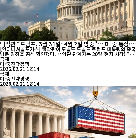
백악관 “트럼프, 3월 31일~4월 2일 방중”… 미·중 통상·
안보 현안 논의
[인터내셔널포커스] 백악관이 도널드 도널드 트럼프 대통령의 중국
방문 일정을 공식 확인했다. 백악관 관계자는 20일(현지 시각) “트
럼프 대통령이 오는 3월 31일부터 4월 2일까지 중국을 방문할 예
국제
정”이라고 밝혔다. 중국 정부는 아직 이를 공식 확인하지 않았다. 이
미·중전략경쟁
번 방문이 성사될 경우 트럼프 대통령의 중국 방문은 2017년 이후 9
2026.02.21 12:14
년 만이다. 이는 미국 대통령의 가장 최근 방중 사례가 된다. 트럼프
국제
대통령은 전날 워...
미·중전략경쟁
2026.02.21 12:14