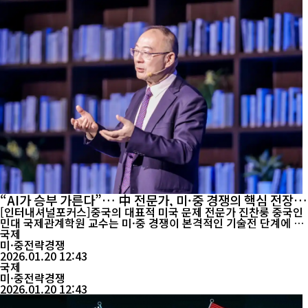
“AI가 승부 가른다”… 中 전문가, 미·중 경쟁의 핵심 전장
은 인공지능
[인터내셔널포커스]중국의 대표적 미국 문제 전문가 진찬룽 중국인
민대 국제관계학원 교수는 미·중 경쟁이 본격적인 기술전 단계에 진
입했으며, 그 핵심 전장은 인공지능(AI)이 될 것이라고 진단했다. 그
국제
는 최근 관찰자망 주최 ‘2026 답안쇼·사상가 춘완’ 기고·강연에서
미·중전략경쟁
“AI는 이미 제1의 생산력이며, 향후 국제질서와 미·중 경쟁의 구조
2026.01.20 12:43
자체를 재편하고 있다”고 강조했다. 진 교수는 미·중 경쟁을 더 이상
국제
군사력이나 경...
미·중전략경쟁
2026.01.20 12:43