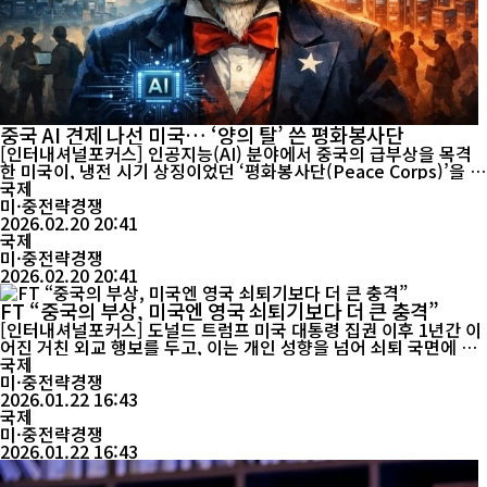
중국 AI 견제 나선 미국… ‘양의 탈’ 쓴 평화봉사단
[인터내셔널포커스] 인공지능(AI) 분야에서 중국의 급부상을 목격
한 미국이, 냉전 시기 상징이었던 ‘평화봉사단(Peace Corps)’을 기
술 중심 조직으로 재편해 글로벌 AI 경쟁에서 주도권을 되찾겠다는
국제
구상을 내놓았다. 현지시간 2월 19일, 블룸버그 통신은 미국 정부 관
미·중전략경쟁
계자를 인용해, 도널드 트럼프 행정부가 이른바 ‘기술 군단(Tech C
2026.02.20 20:41
orps)’이라는 신규 프로그램을 준비 중이라고 보도했다. 이 계획은
국제
미국의 과학·수학 ...
미·중전략경쟁
2026.02.20 20:41
FT “중국의 부상, 미국엔 영국 쇠퇴기보다 더 큰 충격”
[인터내셔널포커스] 도널드 트럼프 미국 대통령 집권 이후 1년간 이
어진 거친 외교 행보를 두고, 이는 개인 성향을 넘어 쇠퇴 국면에 접
어든 초강대국이 보이는 전형적 반응이라는 분석이 나왔다. 영국 일
국제
간 Financial Times는 21일자 칼럼에서 1956년 영국·프랑스의 수
미·중전략경쟁
에즈 운하 사태를 사례로 들며 “지위 하락을 체감하는 강대국은 지
2026.01.22 16:43
도자가 이성적일지라도 과잉 행동에 나서기 쉽다”고 짚었다. FT는
국제
미국이 절대적...
미·중전략경쟁
2026.01.22 16:43