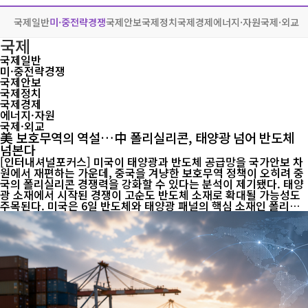
국제일반
미·중전략경쟁
국제안보
국제정치
국제경제
에너지·자원
국제·외교
국제
국제일반
미·중전략경쟁
국제안보
국제정치
국제경제
에너지·자원
국제·외교
美 보호무역의 역설…中 폴리실리콘, 태양광 넘어 반도체
넘본다
[인터내셔널포커스] 미국이 태양광과 반도체 공급망을 국가안보 차
원에서 재편하는 가운데, 중국을 겨냥한 보호무역 정책이 오히려 중
국의 폴리실리콘 경쟁력을 강화할 수 있다는 분석이 제기됐다. 태양
광 소재에서 시작된 경쟁이 고순도 반도체 소재로 확대될 가능성도
주목된다. 미국은 6일 반도체와 태양광 패널의 핵심 소재인 폴리실
리콘 관련 수입품에 최저수입가격을 설정하고 15%의 관세를 부과
하는 조치를 발표했다. 시행은 오는 12월 4일부터다. 태양광 공급망
의 특정 국가 의존도를 낮추고 자국 산업 기반을 보호한다는 것이 핵
심 취지다. 그러나 중국 기업에 미치는 직접적인 영향은 제한적일 가
능성이 있다. 미국은 2022년 위구르 강제노동방지법(UFLPA) 시행
이후 중국산 폴리실리콘의 유입을 강하게 제한해 왔다. 이에 따라 새
로운 무역 장벽의 부담이 중국보다 미국 시장에 소재를 공급하...