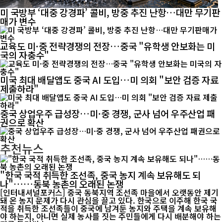
미 국방부 ‘대중 강경파’ 콜비, 방중 추진 난항…대만 무기판
매가 변수
교육도 미·중 전략경쟁의 전장…중국 "유학생 안보화는 미
국의 자충수"
미국 최대 배달앱도 중국 AI 도입…미 의회 "보안 검증 자료
제출하라"
중국 상업우주 급성장…미·중 경쟁, 군사 넘어 우주산업 패
권으로 확산
추천뉴스
"한국 국적 취득한 조선족, 중국 농지 계속 보유해도 되
나"……동북 농촌의 오래된 논쟁
[인터내셔널포커스] 중국 동북지역 조선족 마을에서 오랫동안 제기
돼 온 농지 문제가 다시 관심을 끌고 있다. 한국으로 이주해 한국 국
적을 취득한 조선족들이 중국에 남겨둔 농지와 주택을 계속 보유해
야 하는지, 아니면 실제 농사를 짓는 주민들에게 다시 배분해야 하는