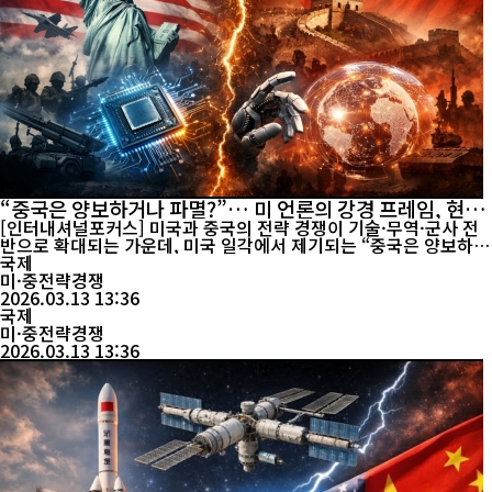
“중국은 양보하거나 파멸?”… 미 언론의 강경 프레임, 현실
은 복합 경쟁
[인터내셔널포커스] 미국과 중국의 전략 경쟁이 기술·무역·군사 전
반으로 확대되는 가운데, 미국 일각에서 제기되는 “중국은 양보하거
나 파멸할 수밖에 없다”는 식의 이분법적 담론이 현실과는 거리가
국제
있다는 지적이 나온다. 최근 미국 일부 싱크탱크와 언론은 미·중 관
미·중전략경쟁
계를 ‘공존 아니면 파국’ 구도로 단순화해 해석하고 있다. 미국 하버
2026.03.13 13:36
드 대학교 케네디 스쿨(HKS) 산하의 벨퍼 과학 국제 문제 센터가 발
국제
표한 보고...
미·중전략경쟁
2026.03.13 13:36