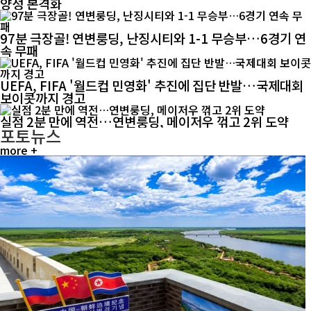
양성 본격화
97분 극장골! 연변룽딩, 난징시티와 1-1 무승부…6경기 연
속 무패
UEFA, FIFA '월드컵 민영화' 추진에 집단 반발…국제대회
보이콧까지 경고
실점 2분 만에 역전…연변룽딩, 메이저우 꺾고 2위 도약
포토뉴스
more +