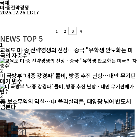
회계연도 국방수권법에는 중국을 겨냥한 부정적 내용이 포함돼 있
국제
다”며 “중국 위협론...
미·중전략경쟁
2025.12.26 11:17
1
2
3
4
NEWS
TOP 5
1
교육도 미·중 전략경쟁의 전장…중국 "유학생 안보화는 미
국의 자충수"
2
미 국방부 ‘대중 강경파’ 콜비, 방중 추진 난항…대만 무기판
매가 변수
3
美 보호무역의 역설…中 폴리실리콘, 태양광 넘어 반도체
넘본다