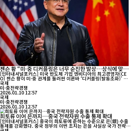
젠슨 황 “미·중 디커플링은 너무 순진한 발상…상식에 맞지
않아”
[인터내셔널포커스] 미국 반도체 기업 엔비디아의 최고경영자(CE
O) 젠슨 황이 미·중 관계를 둘러싼 이른바 ‘디커플링(탈동조화)’ 논
의에 대해 “상식에 기반하지 않은, 지나치게 순진한 생각”이라고 직
국제
설적으로 비판했다. 미국 매체 비즈니스 인사이더는 9일(현지시간)
미·중전략경쟁
황 CEO가 팟캐스트 No Priors에 출연해 미·중 관계를 주제로 발언
2026.01.10 12:57
한 내용을 보도했다. 황 CEO는 “어떤 이유에서든 미국과 중국이 분
국제
리될 수 있다...
미·중전략경쟁
2026.01.10 12:57
희토류 이어 은까지…중국 전략자원 수출 통제 확대
[인터내셔널포커스] 중국이 희토류에 준하는 수준으로 은(銀) 수출
통제를 강화했다. 중국 정부의 이번 조치는 은을 사실상 국가 전략
자원으로 관리하겠다는 신호로 해석되며, 글로벌 산업계의 긴장을
국제