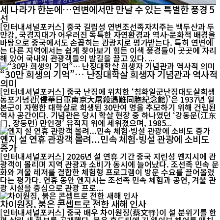
세 나라가 한눈에…연변에서만 만날 수 있는 특별한 풍경 5
선
[인터내셔널포커스] 중국 길림성 연변조선족자치주는 백두산과 두
만강, 국경지대가 어우러진 독특한 자연환경과 역사·문화적 배경을
바탕으로 중국에서도 손꼽히는 관광지로 평가받는다. 특히 연변에
는 다른 지역에서는 쉽게 찾아보기 힘든 이색 풍경들이 곳곳에 자리
해 있어 국내외 관광객들의 발길을 끌고 있다. ...
“30만 희생의 기억”… 난징대학살 희생자 기념관과 역사적
의미
[인터네셔널포커스] 중국 난징에 위치한 ‘침화일군난징대도살희생
동포기념관(侵華日軍南京大屠殺遇難同胞紀念館)’은 1937년 일
본군이 자행한 대학살로 희생된 30만여 명을 추모하기 위해 건립된
역사 공간이다. 기념관은 당시 학살 현장 중 하나였던 ‘강동문(江东
门, 장둥먼) 만인갱’ 유적지 위에 세워졌으며, 1985...
옌지 설 연휴 관광객 몰려...민속 체험·빙설 관광에 소비도
증가
[인터내셔널포커스] 2026년 설 연휴 기간 중국 지린성 옌지시에 관
광객이 몰리며 지역 관광과 소비가 동시에 늘어났다. 조선족 민속 문
화와 겨울 레저를 결합한 체험형 프로그램이 방문 수요를 끌어올렸
다는 평가다. 연휴 동안 옌지시는 조선족 민속 체험과 공연, 겨울 관
광 시설을 중심으로 관광 프로...
차이원징, 붉은 콘셉트로 전한 새해 인사
[인터내셔널포커스] 중국 배우 차이원징(蔡文静)이 설 분위기를 한