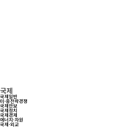
국제
국제일반
미·중전략경쟁
국제안보
국제정치
국제경제
에너지·자원
국제·외교