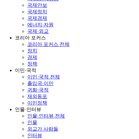
국제안보
국제정치
국제경제
에너지·자원
국제·외교
코리아 포커스
코리아 포커스 전체
정치
경제
정책
이민·국적
이민·국적 전체
출입국·이민
귀화·국적
재외동포
이민정책
인물·인터뷰
인물·인터뷰 전체
인물
외교가 사람들
인터뷰