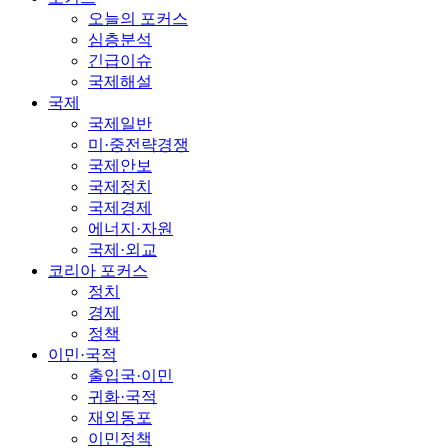
오늘의 포커스
심층분석
긴급이슈
국제해설
국제
국제일반
미·중전략경쟁
국제안보
국제정치
국제경제
에너지·자원
국제·외교
코리아 포커스
정치
경제
정책
이민·국적
출입국·이민
귀화·국적
재외동포
이민정책