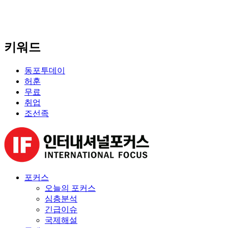
키워드
동포투데이
허훈
무료
취업
조선족
포커스
오늘의 포커스
심층분석
긴급이슈
국제해설