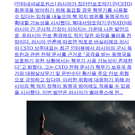
[인터내셔널포커스] 러시아가 집단안보조약기구(CSTO)
회원국을 방어하기 위해 필요할 경우 핵무기를 사용할
수 있다는 입장을 내놓으며 핵 억지 범위를 동맹국까지
확대할 가능성을 시사했다. 북대서양조약기구(NATO)와
러시아 간 군사적 긴장이 이어지는 가운데 나온 발언으
로, 유라시아 안보 환경에도 적지 않은 파장을 불러올 전
망이다. 러시아 언론에 따르면 빅토르 바실리예프 러시
아 CSTO 상주대표는 최근 인터뷰에서 러시아의 군사 독
트린과 관련 전략 문서를 근거로 "공격을 받는 동맹국을
보호하기 위한 상황에서는 핵무기 사용 가능성이 존재한
다"고 밝혔다. 그는 CSTO 전략 문서가 핵무기 보유국 증
가와 대량살상무기 및 운반수단 확산을 주요 안보 위협
으로 규정하고 있다며, 이러한 위험에 대응하기 위해 러
시아의 핵 억지 정책이 동맹국 방어에도 적용될 수 있음
을 시사했다. 이번 발언은 러시아가 벨라루스에 전...