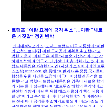
트럼프 "이란 요청에 공격 취소"…이란 "새로
운 거짓말" 정면 반박
[인터내셔널포커스] 도널드 트럼프 미국 대통령이 "이란
의 요청으로 대(對)이란 군사공격 계획을 취소했다"고
밝힌 가운데, 이란 군은 이를 "새로운 거짓말"이라고 강
하게 반박하며 양국 간 신경전이 한층 격화되고 있다. 트
럼프 대통령은 1일(현지시간) 자신의 소셜미디어인 트루
스소셜(Truth Social)을 통해 "이란과 다른 중동 국가들이
협상을 위한 시간을 요청해 미국이 예정했던 공격을 보
류했다"고 밝혔다. 트럼프 대통령은 양측이 새로운 합의
의 기본 틀에 접근했다며 "호르무즈 해협의 즉각적이고
완전한 개방과 이란 핵 위협 해소가 협상의 핵심 내용이
될 것"이라고 주장했다. 이어 "신속한 합의가 이뤄진다
는 전제 아래 공격을 취소하기로 했으며, 이스라엘도 외
교적 해결을 위해 함께 노력하고 있다"고 덧붙였다. 그러