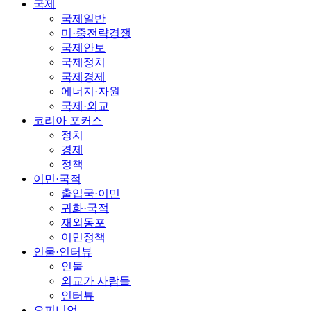
국제
국제일반
미·중전략경쟁
국제안보
국제정치
국제경제
에너지·자원
국제·외교
코리아 포커스
정치
경제
정책
이민·국적
출입국·이민
귀화·국적
재외동포
이민정책
인물·인터뷰
인물
외교가 사람들
인터뷰
오피니언