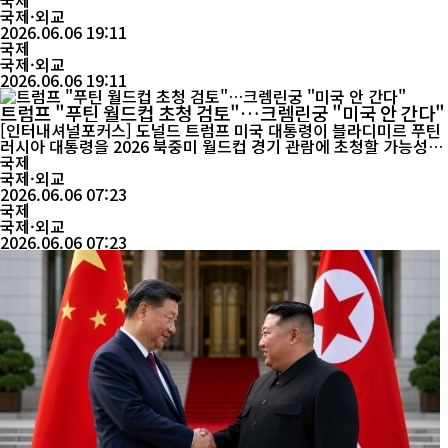
새로운 이정표가 될 것이라고 강조했다. 중국의 왕야쥔 주북한 대사
국제
는 6일 중국 공산당 기관지 인민일보 기고문에서 "시진핑 주석과 김
국제·외교
정은 국무위원장이 중요한 역사적 회담을 갖게 될 것"이라며 "새 시
2026.06.06 19:11
대 북중 관계 발전 방향을 함께 설계하는 계기가 될 것"이라고 밝혔
국제
국제·외교
다. ...
2026.06.06 19:11
트럼프 "푸틴 월드컵 초청 검토"…크렘린궁 "미국 안 간다"
[인터내셔널포커스] 도널드 트럼프 미국 대통령이 블라디미르 푸틴
러시아 대통령을 2026 북중미 월드컵 경기 관람에 초청할 가능성을
언급했지만, 러시아 측은 즉각 이를 부인하며 푸틴 대통령의 미국 방
국제
문 계획이 없다고 밝혔다. 러시아 크렘린궁은 5일(현지시간) 푸틴 대
국제·외교
통령이 내년 미국에서 열리는 국제축구연맹(FIFA) 월드컵 경기를
2026.06.06 07:23
관람하기 위해 방미할 계획이 없다고 공식 확...
국제
국제·외교
2026.06.06 07:23