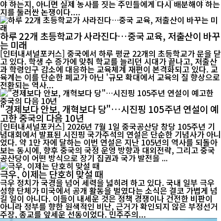
야 하는지, 아니면 실제 농사를 짓는 주민들에게 다시 배분해야 하는
지를 둘러싼 논쟁이다....
하루 22개 초등학교가 사라진다…중국 교육, 저출산이 바꾸
는 미래
[인터내셔널포커스] 중국에서 하루 평균 22개의 초등학교가 문을 닫
고 있다. 학생 수 증가에 맞춰 학교를 늘리던 시대가 끝나고, 저출산
과 학령인구 감소에 대응하는 교육체계 재편이 본격화되고 있다. 교
육계는 이를 단순한 폐교가 아닌 '규모 확대에서 교육의 질 향상으로
전환되는 역사...
"경제보다 안보, 개혁보다 당"…시진핑 105주년 연설이 예
고한 중국의 다음 10년
[인터내셔널포커스] 2026년 7월 1일 중국공산당 창당 105주년 기
념대회에서 발표된 시진핑 국가주석의 연설은 단순한 기념사가 아니
었다. 약 1만 자에 달하는 이번 연설은 지난 105년의 역사를 되돌아
보는 동시에, 향후 중국의 국정 운영 방향과 대외전략, 그리고 중국
공산당이 어떤 방식으로 장기 집권과 국가 발전을 ...
극우, 이제는 단호히 맞설 때
극우 정치가 국경을 넘어 세력을 넓히려 하고 있다. 국내 일부 극우
성향 단체가 미국에서 공개 활동을 벌였다는 소식은 결코 가볍게 넘
길 일이 아니다. 이들이 내세운 것은 정책 경쟁이나 건전한 비판이
아니라 정부를 향한 원색적인 비난, 근거가 확인되지 않은 부정선거
주장, 종교를 앞세운 선동이었다. 민주주의...