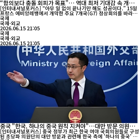
“합의보다 충돌 회피가 목표”… 역대 최저 기대감 속 개막한
G7 정상회의
[인터내셔널포커스] “아무 일 없이 끝나기만 해도 성공이다.” 15일
프랑스 에비앙레뱅에서 개막한 주요 7개국(G7) 정상회의를 바라보
는 외교가의 분위기를 가장 잘 보여주는 표현이다. 한때 세계 경제와
국제
국제질서를 주도하던 G7이지만, 올해 정상회의는 새로운 비전이나
국제·외교
대형 합의를 도출하기보다 내부 갈등을 관리하는 데 초점이 맞춰지
2026.06.15 21:05
고 있다는 평가가 나온다. 실제로 미국과 유럽 외교가에서는 이번
국제
회...
국제·외교
2026.06.15 21:05
중국 "한국, 하나의 중국 원칙 지켜야"…대만 방문 의원단에
경고
[인터내셔널포커스] 중국 정부가 최근 한국 여야 국회의원들로 구성
된 초당파 의원단의 대만 방문과 관련해 한국 측에 '하나의 중국' 원