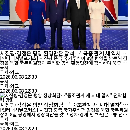
시진핑·김정은 평양 환영만찬 참석…“북중 관계 새 역사적
출발점”
[인터내셔널포커스] 시진핑 중국 국가주석이 8일 평양을 방문해 김
정은 북한 국무위원장이 주최한 공식 환영만찬에 참석하며 북중 양
국의 전략적 협력 강화를 재확인했다. 중국 관영 신화통신에 따르면
국제
시 주석과 부인 펑리위안 여사는 이날 저녁 평양 목란관에서 열린 환
국제·외교
영연회에 참석했다. 만찬에는 김정은 국무위원장과 부인 리설주 여
2026.06.08 22:39
국제
사를 비롯해 북한 당·정·군 고위 인사들이 함께했다. ...
국제·외교
2026.06.08 22:39
시진핑·김정은 평양 정상회담…"중조관계 새 시대 열자"
전략협력 강화
[인터내셔널포커스] 시진핑 중국 국가주석과 김정은 북한 국무위원
장이 8일 평양에서 정상회담을 갖고 정치·경제·안보·인문교류 전반
에 걸친 협력 확대에 뜻을 모았다. 시 주석은 북한 사회주의 건설에
국제
대한 변함없는 지지를 재확인했고, 김 위원장은 대중 관계를 북한의
국제·외교
‘제1 전략사업’으로 규정하며 양국 협력 강화 의지를 밝혔다. 이번
2026.06.08 22:29