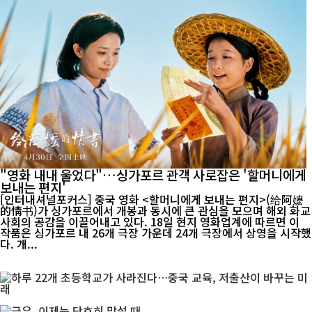
"영화 내내 울었다"…싱가포르 관객 사로잡은 '할머니에게
보내는 편지'
[인터내셔널포커스] 중국 영화 <할머니에게 보내는 편지>(给阿嬷
的情书)가 싱가포르에서 개봉과 동시에 큰 관심을 모으며 해외 화교
사회의 공감을 이끌어내고 있다. 18일 현지 영화업계에 따르면 이
작품은 싱가포르 내 26개 극장 가운데 24개 극장에서 상영을 시작했
다. 개...