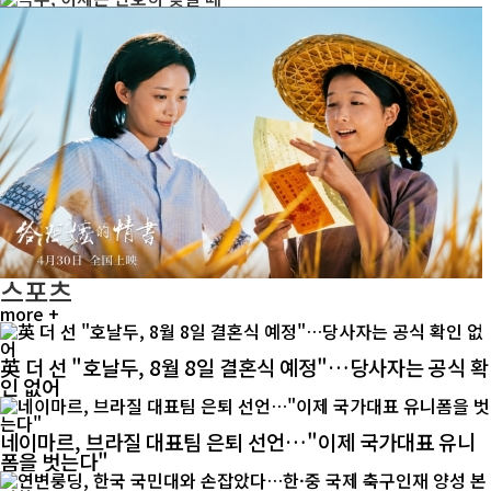
스포츠
more +
英 더 선 "호날두, 8월 8일 결혼식 예정"…당사자는 공식 확
인 없어
네이마르, 브라질 대표팀 은퇴 선언…"이제 국가대표 유니
폼을 벗는다"