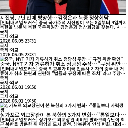
시진핑, 7년 만에 평양행…김정은과 북중 정상회담
[인터내셔널포커스] 중국 국가주석 시진핑이 오는 8일부터 9일까지
북한을 방문해 북한 국무위원장 김정은과 정상회담을 갖는다. 시 주
석의 평양 방문은 지난 2019년 이후 약 7년 만으로, 최근 급변하는
국제
동북아 정세 속에서 이뤄지는 북중 정상외교라는 점에서 관심이 쏠
국제·외교
리고 있다. 중국과 북한 관영매체에 따르면 이번 방문은 김정은 위원
2026.06.05 23:31
장의 초청으로 성사됐다. 양국은 올해 북중 우호협력 및 상호원조조
국제
약 체결 65주년을...
국제·외교
2026.06.05 23:31
중국, NYT 기자 거류허가 취소 정당성 주장…"규정 위반 확
인"
[인터내셔널포커스] 중국 외교부가 미국 언론사 기자의 중국 내 거
류허가 취소 논란과 관련해 "법률과 규정에 따른 조치"라고 주장하
며 미국 측의 언론 정책을 강하게 비판했다. 린젠 중국 외교부 대변
국제
인은 1일 정례브리핑에서 미국 언론사의 기자가 사실상 중국에서 추
국제·외교
방됐다는 주장에 대한 입장을 묻는 질문에 "해당 기자는 중국 주재
2026.06.01 19:50
기간 중 관련 규정을 위반한 사실이 확인됐다"며 "중국은 법에 따라
국제
거류허가를 취소했...
국제·외교
2026.06.01 19:50
싱가포르 외교장관이 본 북한의 3가지 변화…"통일보다 자
력갱생"
[인터내셔널포커스] 싱가포르 외교장관 비비안 발라크리슈난이 최
근 북한을 방문한 뒤 평양의 도시 발전, 남북관계 인식 변화, 대외정