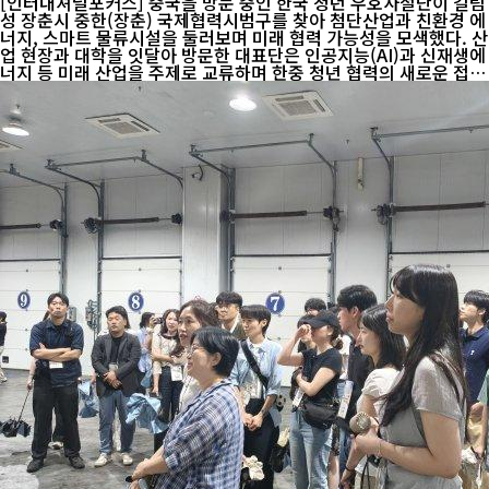
[인터내셔널포커스] 중국을 방문 중인 한국 청년 우호사절단이 길림
성 장춘시 중한(장춘) 국제협력시범구를 찾아 첨단산업과 친환경 에
너지, 스마트 물류시설을 둘러보며 미래 협력 가능성을 모색했다. 산
업 현장과 대학을 잇달아 방문한 대표단은 인공지능(AI)과 신재생에
너지 등 미래 산업을 주제로 교류하며 한중 청년 협력의 새로운 접점
을 확인했다. 중국 길림망에 따르면 지난 23일 한국 청년 우호사절
단 60명은 중한(장춘) 국제협력시범구를 방문해 주요 산업시설과 교
육기관을 견학했다. 이번 일정은 산업과 교육, 문화 교류를 연계해
양국 청년 간 이해를 높이고 미래 협력 기반을 확대하기 위해 마련됐
다. 중한(장춘) 국제협력시범구는 중국이 한국과의 산업협력을 강화
하기 위해 조성한 국가급 협력 플랫폼으로, 첨단 제조업과 바이오,
신에너지, 현대물류 등 전략산업을 집중 육성하고 있다. 대표단은 중
한도시관에...