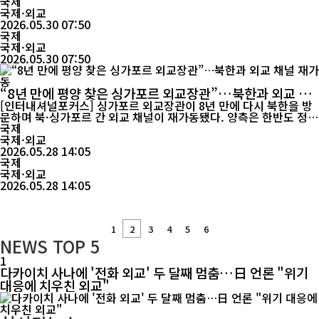
책 기조 등 세 가지 변화를 직접 확인했다고 밝혔다. 비비안 장관은
국제
지난 26일부터 27일까지 북한 외무성 초청으로 평양을 방문했다. 싱
국제·외교
가포르 외교장관의 방북은 2018년 이후 8년 만이다. 그는 방북 일정
2026.05.30 07:50
을 마친 뒤 28일 서울에서 싱가포르 언론과 만나 북...
국제
국제·외교
2026.05.30 07:50
“8년 만에 평양 찾은 싱가포르 외교장관”…북한과 외교 채
널 재가동
[인터내셔널포커스] 싱가포르 외교장관이 8년 만에 다시 북한을 방
문하며 북·싱가포르 간 외교 채널이 재가동됐다. 양측은 한반도 정
세와 지역 안보 문제를 폭넓게 논의하며 대화와 외교의 필요성을 재
국제
확인했다. 최근 북미 대화가 장기간 교착 상태에 빠진 가운데 이뤄진
국제·외교
이번 접촉은 북한의 대외 외교 움직임과 동북아 정세 변화 측면에서
2026.05.28 14:05
국제
도 관심을 끌고 있다. 싱가포르 외교부와 현지 매체 ...
국제·외교
2026.05.28 14:05
1
2
3
4
5
6
NEWS
TOP 5
1
다카이치 사나에 '전화 외교' 두 달째 멈춤…日 언론 "위기
대응에 치우친 외교"