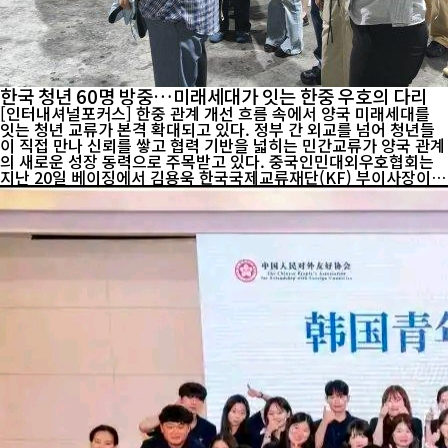
한국 청년 60명 방중…미래세대가 잇는 한중 우호의 다리
[인터내셔널포커스] 한중 관계 개선 흐름 속에서 양국 미래세대를
잇는 청년 교류가 본격 확대되고 있다. 정부 간 외교를 넘어 청년들
이 직접 만나 신뢰를 쌓고 협력 기반을 넓히는 민간교류가 양국 관계
의 새로운 성장 동력으로 주목받고 있다. 중국인민대외우호협회는
지난 20일 베이징에서 김용욱 한국국제교류재단(KF) 부이사장이
이끄는 한국 청년 우호사절단 60명의 방중을 환영하는 만찬을 개최
했다고 22일 밝혔다. 행사에는 위안민다오 중국인민대외우호협회
부회장과 유복근 주중한국대사관 공사가 참석해 한중 청년 교류 확
대의 중요성을 강조했다. 이번 대표단은 한국 사회 각 분야의 청년들
로 구성됐으며, 방중 기간 베이징과 지린성을 방문해 중국의 경제·
사회·문화 발전상을 체험하고 양국 청년 간 교류 프로그램에 참여한
다. 위안민다오 부회장은 "중국과 한국은 서로에게 중요한 이웃이자
...