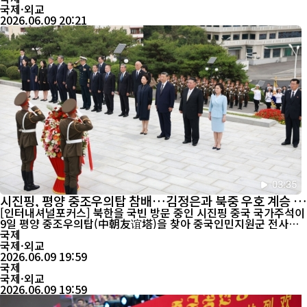
국제·외교
2026.06.09 20:21
시진핑, 평양 중조우의탑 참배…김정은과 북중 우호 계승 의
지 재확인
[인터내셔널포커스] 북한을 국빈 방문 중인 시진핑 중국 국가주석이
9일 평양 중조우의탑(中朝友谊塔)을 찾아 중국인민지원군 전사들
을 추모했다. 김정은 북한 국무위원장도 동행해 북중 양국의 역사적
국제
유대와 전통적 우호관계를 재확인했다. 중국 관영 CCTV에 따르면
국제·외교
시 주석은 이날 오전 부인 펑리위안 여사와 함께 평양 모란봉 기슭에
2026.06.09 19:59
위치한 중조우의탑을 참배했다. 행사에...
국제
국제·외교
2026.06.09 19:59