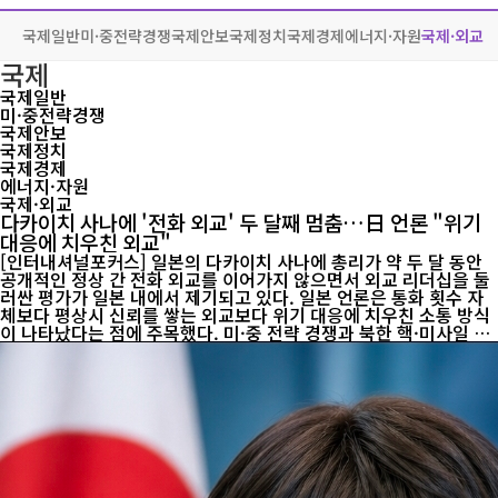
국제일반
미·중전략경쟁
국제안보
국제정치
국제경제
에너지·자원
국제·외교
국제
국제일반
미·중전략경쟁
국제안보
국제정치
국제경제
에너지·자원
국제·외교
다카이치 사나에 '전화 외교' 두 달째 멈춤…日 언론 "위기
대응에 치우친 외교"
[인터내셔널포커스] 일본의 다카이치 사나에 총리가 약 두 달 동안
공개적인 정상 간 전화 외교를 이어가지 않으면서 외교 리더십을 둘
러싼 평가가 일본 내에서 제기되고 있다. 일본 언론은 통화 횟수 자
체보다 평상시 신뢰를 쌓는 외교보다 위기 대응에 치우친 소통 방식
이 나타났다는 점에 주목했다. 미·중 전략 경쟁과 북한 핵·미사일 문
제, 중동 정세 불안이 겹친 상황에서 정상 간 상시 소통은 국가의 외
교력과 위기관리 능력을 보여주는 핵심 지표로 평가된다. 일본경제
신문은 1일 다카이치 총리가 지난 6월 1일 이란 대통령과 통화한 이
후 현재까지 새로운 정상 간 전화 회담이 공개되지 않았다고 보도했
다. 일본 정부는 7월 초 레제프 타이이프 에르도안 튀르키예 대통령
과의 통화도 추진했지만 일정 조율 등의 이유로 성사되지 못한 것으
로 전해졌다. 집계상으로는 외교 활동이 부족한 수준은 아니다. 일본
경...