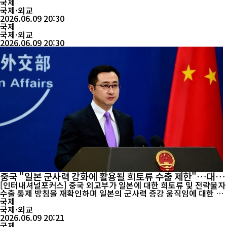
칙을 철저히 준수할 것을 촉구했다. 중국 외교부 린젠 대변인은 9일
국제
정례브리핑에서 관련 질문을 받고 "한국이 한중관계의 큰 틀을 고려
국제·외교
해 기존 약속을 성실히 이행하고 하나의 중국 원칙을 확고하게 준수
2026.06.09 20:30
국제
하기를 바란다"고 밝혔다. 린 대...
국제·외교
2026.06.09 20:30
중국 "일본 군사력 강화에 활용될 희토류 수출 제한"…대일
통제 기조 재확인
[인터내셔널포커스] 중국 외교부가 일본에 대한 희토류 및 전략물자
수출 통제 방침을 재확인하며 일본의 군사력 증강 움직임에 대한 경
계 입장을 드러냈다. 린젠 중국 외교부 대변인은 9일 정례 브리핑에
국제
서 미국이 중국 측에 일본으로의 희토류 수출 재개를 요청했다는 일
국제·외교
부 보도와 관련한 질문에 "구체적인 내용은 관련 주관 부처에 문의
2026.06.09 20:21
국제
해 달라"고 밝혔다. 다만 그는 중국 정부의 기본 ...