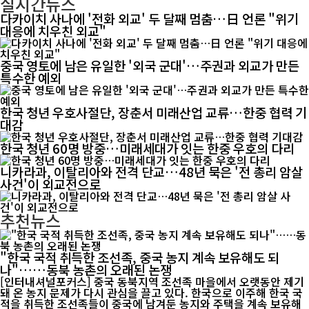
실시간뉴스
다카이치 사나에 '전화 외교' 두 달째 멈춤…日 언론 "위기
대응에 치우친 외교"
중국 영토에 남은 유일한 '외국 군대'…주권과 외교가 만든
특수한 예외
한국 청년 우호사절단, 장춘서 미래산업 교류…한중 협력 기
대감
한국 청년 60명 방중…미래세대가 잇는 한중 우호의 다리
니카라과, 이탈리아와 전격 단교…48년 묵은 '전 총리 암살
사건'이 외교전으로
추천뉴스
"한국 국적 취득한 조선족, 중국 농지 계속 보유해도 되
나"……동북 농촌의 오래된 논쟁
[인터내셔널포커스] 중국 동북지역 조선족 마을에서 오랫동안 제기
돼 온 농지 문제가 다시 관심을 끌고 있다. 한국으로 이주해 한국 국
적을 취득한 조선족들이 중국에 남겨둔 농지와 주택을 계속 보유해