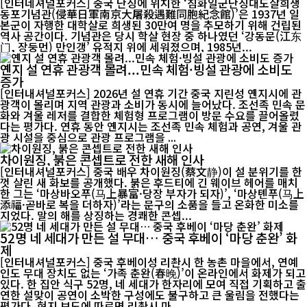
[인터네셔널포커스] 중국 난징에 위치한 ‘침화일군난징대도살희생
동포기념관(侵華日軍南京大屠殺遇難同胞紀念館)’은 1937년 일
본군이 자행한 대학살로 희생된 30만여 명을 추모하기 위해 건립된
역사 공간이다. 기념관은 당시 학살 현장 중 하나였던 ‘강동문(江东
门, 장둥먼) 만인갱’ 유적지 위에 세워졌으며, 1985년...
옌지 설 연휴 관광객 몰려...민속 체험·빙설 관광에 소비도
증가
[인터내셔널포커스] 2026년 설 연휴 기간 중국 지린성 옌지시에 관
광객이 몰리며 지역 관광과 소비가 동시에 늘어났다. 조선족 민속 문
화와 겨울 레저를 결합한 체험형 프로그램이 방문 수요를 끌어올렸
다는 평가다. 연휴 동안 옌지시는 조선족 민속 체험과 공연, 겨울 관
광 시설을 중심으로 관광 프로그램을 ...
차이원징, 붉은 콘셉트로 전한 새해 인사
[인터내셔널포커스] 중국 배우 차이원징(蔡文静)이 설 분위기를 한
껏 살린 새 화보를 공개했다. 붉은 후드티에 긴 웨이브 헤어를 매치
한 그는 ‘마상바오푸(马上暴富·당장 부자가 되자)’, ‘마상톈푸(马上
添福·곧바로 복을 더하자)’라는 문구의 소품을 들고 온화한 미소를
지었다. 말의 해를 상징하는 경쾌한 콘셉...
52명 네 세대가 만든 설 무대… 중국 후베이 ‘마당 춘완’ 화
제
[인터내셔널포커스] 중국 후베이성 리촨시 한 농촌 마을에서, 연예
인도 무대 장치도 없는 ‘가족 춘완(春晚)’이 온라인에서 화제가 되고
있다. 한 집안 식구 52명, 네 세대가 한자리에 모여 직접 기획하고 출
연한 설맞이 공연이 소박한 구성에도 불구하고 큰 울림을 전했다는
평가다. 현지 보도에 따르면 리촨시 마...