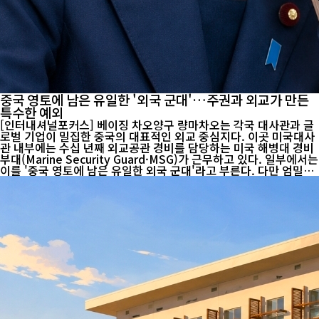
중국 영토에 남은 유일한 '외국 군대'…주권과 외교가 만든
특수한 예외
[인터내셔널포커스] 베이징 차오양구 량마차오는 각국 대사관과 글
로벌 기업이 밀집한 중국의 대표적인 외교 중심지다. 이곳 미국대사
관 내부에는 수십 년째 외교공관 경비를 담당하는 미국 해병대 경비
부대(Marine Security Guard·MSG)가 근무하고 있다. 일부에서는
이를 '중국 영토에 남은 유일한 외국 군대'라고 부른다. 다만 엄밀히
는 미국 해병대 소속 경비요원으로 구성된 외교공관 경비조직으로,
일반적인 해외 미군기지나 외국 주둔군과는 법적 성격과 활동 범위
가 다르다. 이들은 중국 정부와 미국 간 합의된 외교적 틀 안에서 미
국대사관 내부 경비 임무만 수행한다. 이 같은 특수한 지위는 중국
근대사와 미·중 관계 정상화 과정에서 형성됐다. 1901년 체결된 신
축조약은 열강의 베이징 주둔을 허용하며 중국 주권 침해의 상징으
로 남았다. 그러나 1949년 중화인민공화국 수립 이후 중국은 외국
주둔...