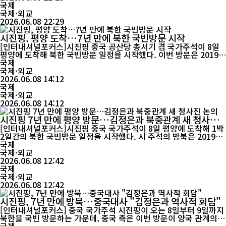
회담은 시 주석이 2019년 이후 7년 만에 북한을 방문...
국제
국제·외교
2026.06.08 22:29
시진핑, 평양 도착…7년 만에 북한 국빈방문 시작
[인터내셔널포커스]시진핑 중국 공산당 총서기 겸 국가주석이 8일
평양에 도착해 북한 국빈방문 일정을 시작했다. 이번 방문은 2019년
이후 7년 만의 방북으로, 북중 관계 강화와 한반도 정세를 둘러싼 양
국제
국 협력 방안이 주요 의제로 다뤄질 전망이다. 중국 관영 CCTV에 따
국제·외교
르면 시 주석은 8일 정오께 전용기 편으로 평양 순안국제공항에 도
2026.06.08 14:12
착했다. 공항에는 ...
국제
국제·외교
2026.06.08 14:12
시진핑 7년 만에 평양 방문…김정은과 북중관계 새 청사진
논의
[인터내셔널포커스]시진핑 중국 국가주석이 8일 평양에 도착해 1박
2일간의 북한 국빈방문 일정을 시작했다. 시 주석의 방북은 2019년
이후 7년 만으로, 북중 전통 우호관계를 재확인하는 동시에 변화하
국제
는 국제정세 속에서 양국 협력의 새로운 방향을 모색하는 계기가 될
국제·외교
것으로 평가된다. 이번 방문은 김정은 북한 국무위원장의 초청으로
2026.06.08 12:42
이뤄졌다. 양국 정상의 대면 회담은 지난해 9월 김 위원장의 방중 이
국제
후 1년도 채 지...
국제·외교
2026.06.08 12:42
시진핑, 7년 만에 방북…중국대사 "김정은과 역사적 회담"
[인터내셔널포커스] 중국 국가주석 시진핑이 오는 8일부터 9일까지
북한을 국빈 방문하는 가운데, 중국 측은 이번 방문이 양국 관계의