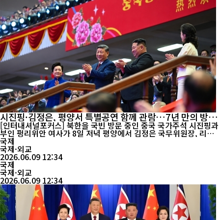
시진핑·김정은, 평양서 특별공연 함께 관람…7년 만의 방북
속 중·북 우호 과시
[인터내셔널포커스] 북한을 국빈 방문 중인 중국 국가주석 시진핑과
부인 펑리위안 여사가 8일 저녁 평양에서 김정은 국무위원장, 리설
주 여사와 함께 특별 문화공연을 관람하며 양국의 전통적 우호 관계
국제
를 대내외에 과시했다. 시 주석 부부는 이날 평양체육관에서 열린 공
국제·외교
연에 참석해 북한 각계 인사 및 시민들과 함께 무대를 지켜봤다. 김
2026.06.09 12:34
정은 위원장 부부가 직접 동행한 가운데 네 사람은 ...
국제
국제·외교
2026.06.09 12:34