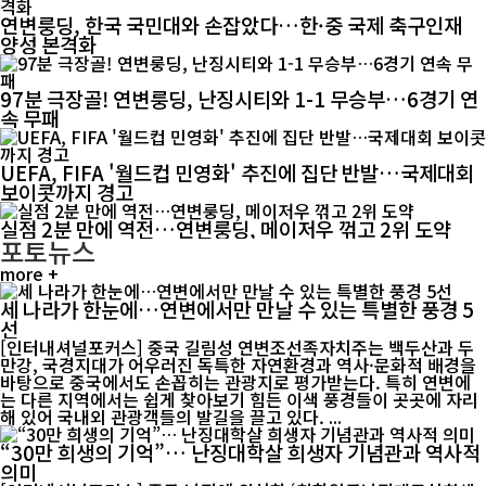
연변룽딩, 한국 국민대와 손잡았다…한·중 국제 축구인재
양성 본격화
97분 극장골! 연변룽딩, 난징시티와 1-1 무승부…6경기 연
속 무패
UEFA, FIFA '월드컵 민영화' 추진에 집단 반발…국제대회
보이콧까지 경고
실점 2분 만에 역전…연변룽딩, 메이저우 꺾고 2위 도약
포토뉴스
more +
세 나라가 한눈에…연변에서만 만날 수 있는 특별한 풍경 5
선
[인터내셔널포커스] 중국 길림성 연변조선족자치주는 백두산과 두
만강, 국경지대가 어우러진 독특한 자연환경과 역사·문화적 배경을
바탕으로 중국에서도 손꼽히는 관광지로 평가받는다. 특히 연변에
는 다른 지역에서는 쉽게 찾아보기 힘든 이색 풍경들이 곳곳에 자리
해 있어 국내외 관광객들의 발길을 끌고 있다. ...
“30만 희생의 기억”… 난징대학살 희생자 기념관과 역사적
의미