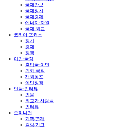
국제안보
국제정치
국제경제
에너지·자원
국제·외교
코리아 포커스
정치
경제
정책
이민·국적
출입국·이민
귀화·국적
재외동포
이민정책
인물·인터뷰
인물
외교가 사람들
인터뷰
오피니언
기획/연재
칼럼/기고