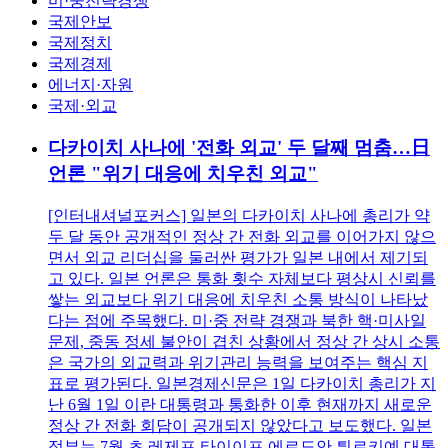
미·중전략경쟁
국제안보
국제정치
국제경제
에너지·자원
국제·외교
다카이치 사나에 '전화 외교' 두 달째 멈춤…日
언론 "위기 대응에 치우친 외교"
[인터내셔널포커스] 일본의 다카이치 사나에 총리가 약
두 달 동안 공개적인 정상 간 전화 외교를 이어가지 않으
면서 외교 리더십을 둘러싼 평가가 일본 내에서 제기되
고 있다. 일본 언론은 통화 횟수 자체보다 평상시 신뢰를
쌓는 외교보다 위기 대응에 치우친 소통 방식이 나타났
다는 점에 주목했다. 미·중 전략 경쟁과 북한 핵·미사일
문제, 중동 정세 불안이 겹친 상황에서 정상 간 상시 소통
은 국가의 외교력과 위기관리 능력을 보여주는 핵심 지
표로 평가된다. 일본경제신문은 1일 다카이치 총리가 지
난 6월 1일 이란 대통령과 통화한 이후 현재까지 새로운
정상 간 전화 회담이 공개되지 않았다고 보도했다. 일본
정부는 7월 초 레제프 타이이프 에르도안 튀르키예 대통