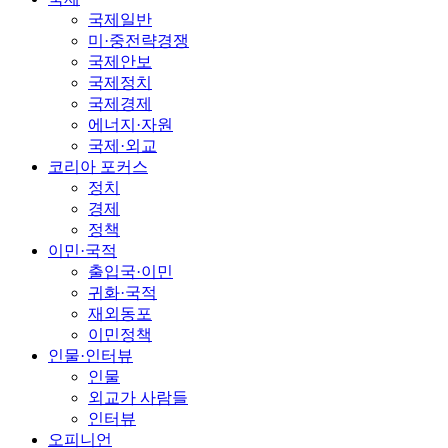
국제일반
미·중전략경쟁
국제안보
국제정치
국제경제
에너지·자원
국제·외교
코리아 포커스
정치
경제
정책
이민·국적
출입국·이민
귀화·국적
재외동포
이민정책
인물·인터뷰
인물
외교가 사람들
인터뷰
오피니언