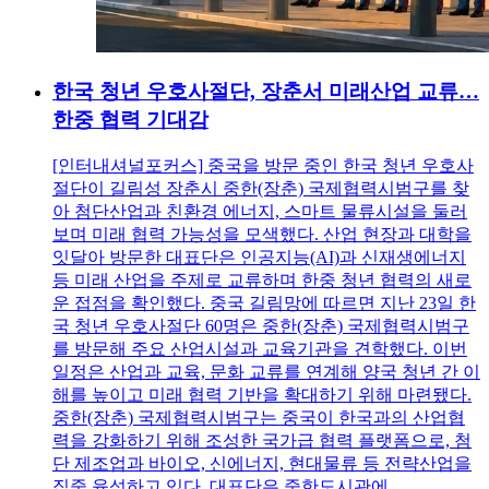
한국 청년 우호사절단, 장춘서 미래산업 교류…
한중 협력 기대감
[인터내셔널포커스] 중국을 방문 중인 한국 청년 우호사
절단이 길림성 장춘시 중한(장춘) 국제협력시범구를 찾
아 첨단산업과 친환경 에너지, 스마트 물류시설을 둘러
보며 미래 협력 가능성을 모색했다. 산업 현장과 대학을
잇달아 방문한 대표단은 인공지능(AI)과 신재생에너지
등 미래 산업을 주제로 교류하며 한중 청년 협력의 새로
운 접점을 확인했다. 중국 길림망에 따르면 지난 23일 한
국 청년 우호사절단 60명은 중한(장춘) 국제협력시범구
를 방문해 주요 산업시설과 교육기관을 견학했다. 이번
일정은 산업과 교육, 문화 교류를 연계해 양국 청년 간 이
해를 높이고 미래 협력 기반을 확대하기 위해 마련됐다.
중한(장춘) 국제협력시범구는 중국이 한국과의 산업협
력을 강화하기 위해 조성한 국가급 협력 플랫폼으로, 첨
단 제조업과 바이오, 신에너지, 현대물류 등 전략산업을
집중 육성하고 있다. 대표단은 중한도시관에...