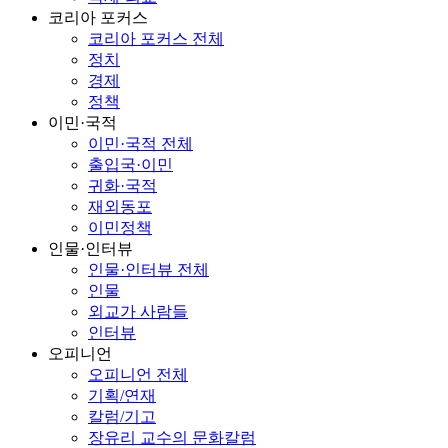
코리아 포커스
코리아 포커스 전체
정치
경제
정책
이민·국적
이민·국적 전체
출입국·이민
귀화·국적
재외동포
이민정책
인물·인터뷰
인물·인터뷰 전체
인물
외교가 사람들
인터뷰
오피니언
오피니언 전체
기획/연재
칼럼/기고
장유리 교수의 문화칼럼