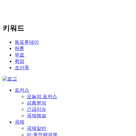
키워드
동포투데이
허훈
무료
취업
조선족
포커스
오늘의 포커스
심층분석
긴급이슈
국제해설
국제
국제일반
미·중전략경쟁