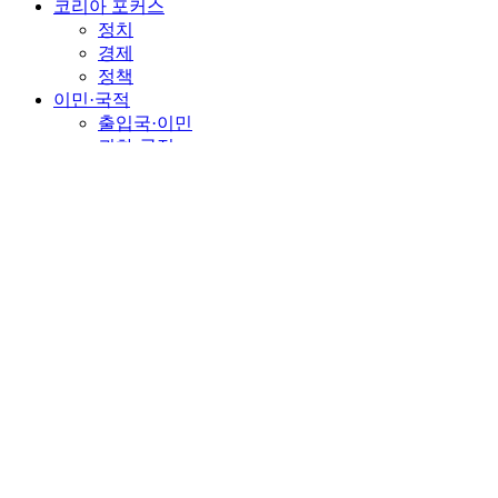
코리아 포커스
정치
경제
정책
이민·국적
출입국·이민
귀화·국적
재외동포
이민정책
인물·인터뷰
인물
외교가 사람들
인터뷰
오피니언
기획/연재
칼럼/기고
장유리 교수의 문화칼럼
글로벌라이프
역사·문화
연예
스포츠
포토뉴스