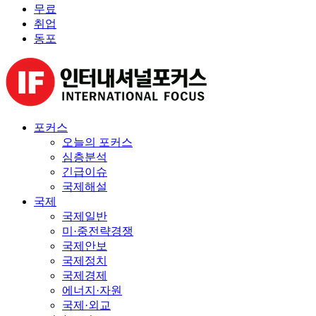
무료
취업
동포
포커스
오늘의 포커스
심층분석
긴급이슈
국제해설
국제
국제일반
미·중전략경쟁
국제안보
국제정치
국제경제
에너지·자원
국제·외교