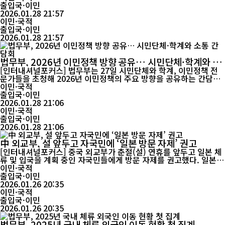
국 전역의 출입국 관리기관이 확인한 출입국 인원은 총 6억9700만
출입국·이민
명(연인원)으로, 전년 대비 14.2% 증가하며 역대 최고치를 경신했
2026.01.28 21:57
다. 출입국 인원 가운데 중국 본토(내지) 주민은 3억3500만 명으로
이민·국적
15.1% 늘...
출입국·이민
2026.01.28 21:57
법무부, 2026년 이민정책 방향 공유… 시민단체·학계와 소
통 간담회
[인터내셔널포커스] 법무부는 27일 시민단체와 학계, 이민정책 전
문가들을 초청해 2026년 이민정책의 주요 방향을 공유하는 간담회
를 열었다. 불법체류 관리는 강화하되, 정책 집행 과정에서 외국인
이민·국적
인권 보호를 병행하겠다는 방침이다. 이날 간담회에는 민주노총 등
출입국·이민
시민단체 관계자와 학계 인사들이 참석했다. 법무부는 외국인 유입
2026.01.28 21:06
이 국민 실생활에 미치는 영향이 커지고 있는 상황에...
이민·국적
출입국·이민
2026.01.28 21:06
中 외교부, 설 앞두고 자국민에 ‘일본 방문 자제’ 권고
[인터내셔널포커스] 중국 외교부가 춘절(설) 연휴를 앞두고 일본 체
류 및 입국을 계획 중인 자국민들에게 방문 자제를 권고했다. 일본
내 치안 불안과 잇단 지진으로 체류 안전 위험이 커졌다는 판단에서
이민·국적
다. 중국 외교부는 26일 공영방송 CCTV 를 통해 발표한 공지에서
출입국·이민
“최근 일본 내에서 중국 시민을 상대로 한 범죄 사건이 잇따르고 있
2026.01.26 20:35
고, 일부 지역에서는 연속적인 지진으로 인명 피해가 발생했다”고
이민·국적
밝혔다. 외교...
출입국·이민
2026.01.26 20:35
법무부, 2025년 국내 체류 외국인 이동 현황 첫 집계