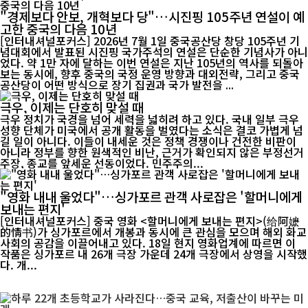
"경제보다 안보, 개혁보다 당"…시진핑 105주년 연설이 예
고한 중국의 다음 10년
[인터내셔널포커스] 2026년 7월 1일 중국공산당 창당 105주년 기
념대회에서 발표된 시진핑 국가주석의 연설은 단순한 기념사가 아니
었다. 약 1만 자에 달하는 이번 연설은 지난 105년의 역사를 되돌아
보는 동시에, 향후 중국의 국정 운영 방향과 대외전략, 그리고 중국
공산당이 어떤 방식으로 장기 집권과 국가 발전을 ...
극우, 이제는 단호히 맞설 때
극우 정치가 국경을 넘어 세력을 넓히려 하고 있다. 국내 일부 극우
성향 단체가 미국에서 공개 활동을 벌였다는 소식은 결코 가볍게 넘
길 일이 아니다. 이들이 내세운 것은 정책 경쟁이나 건전한 비판이
아니라 정부를 향한 원색적인 비난, 근거가 확인되지 않은 부정선거
주장, 종교를 앞세운 선동이었다. 민주주의...
"영화 내내 울었다"…싱가포르 관객 사로잡은 '할머니에게
보내는 편지'
[인터내셔널포커스] 중국 영화 <할머니에게 보내는 편지>(给阿嬷
的情书)가 싱가포르에서 개봉과 동시에 큰 관심을 모으며 해외 화교
사회의 공감을 이끌어내고 있다. 18일 현지 영화업계에 따르면 이
작품은 싱가포르 내 26개 극장 가운데 24개 극장에서 상영을 시작했
다. 개...