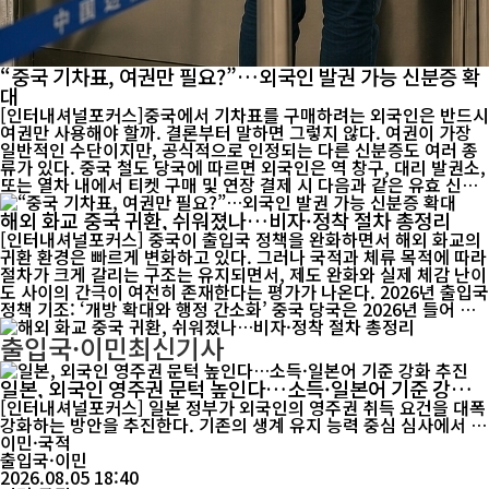
“중국 기차표, 여권만 필요?”…외국인 발권 가능 신분증 확
대
[인터내셔널포커스]중국에서 기차표를 구매하려는 외국인은 반드시
여권만 사용해야 할까. 결론부터 말하면 그렇지 않다. 여권이 가장
일반적인 수단이지만, 공식적으로 인정되는 다른 신분증도 여러 종
류가 있다. 중국 철도 당국에 따르면 외국인은 역 창구, 대리 발권소,
또는 열차 내에서 티켓 구매 및 연장 결제 시 다음과 같은 유효 신분
증을 사용할 수 있다. 우선 기본적으로 여권이 사용된다. 이와 함께
해외 화교 중국 귀환, 쉬워졌나…비자·정착 절차 총정리
외국인 영구거류증(외국인 영주권), 외국인 출입국 통행증, 선원증
도 인정된다. 또한 공안기관 출입경관리부서가 발급한 비자 연장·갱
[인터내셔널포커스] 중국이 출입국 정책을 완화하면서 해외 화교의
신 신청 접수증이나 체류 허가 신청 접수증, 여권 분실 신고 증명서
귀환 환경은 빠르게 변화하고 있다. 그러나 국적과 체류 목적에 따라
도 사용 가능하다. 여기에 중국 내 외국 공관이 발급한 임시 국제여
절차가 크게 갈리는 구조는 유지되면서, 제도 완화와 실제 체감 난이
행증명서(유효한 비자 또는 체류 허가 증명 첨부 시) 역시 인정 대상
도 사이의 간극이 여전히 존재한다는 평가가 나온다. 2026년 출입국
에 포함된다. 온라인 예약의 경우에는 선택지가 다소 제한된다. 외국
정책 기조: ‘개방 확대와 행정 간소화’ 중국 당국은 2026년 들어 출
인은 여권...
입국 정책을 지속적으로 완화하는 방향으로 조정하고 있다. 무비자
출입국·이민
최신기사
적용 국가를 확대하고 체류·정착 관련 행정 절차를 간소화하는 등
해외 화교의 귀환과 방문을 유도하는 조치가 이어지고 있다. 다만 이
러한 변화 속에서도 모든 절차는 합법적 요건 충족을 전제로 한다.
일본, 외국인 영주권 문턱 높인다…소득·일본어 기준 강화
정책 문턱은 낮아졌지만, 규정 자체가 사라진 것은 아니라는 점에서
추진
[인터내셔널포커스] 일본 정부가 외국인의 영주권 취득 요건을 대폭
여전히 ‘조건부 완화’에 가깝다는 평가다. 중국 국적 화교: 여권과 국
강화하는 방안을 추진한다. 기존의 생계 유지 능력 중심 심사에서 벗
적 유지가 핵심 변수 중국 국적을 유지한 화교에게 ...
어나 일정 수준 이상의 경제력과 일본어 능력을 요구하는 방향으로
이민·국적
제도를 손질하면서, 장기 체류 외국인에 대한 심사 기준도 한층 강화
출입국·이민
될 것으로 보인다. 저출산·고령화에 따른 노동력 부족으로 외국인
2026.08.05 18:40