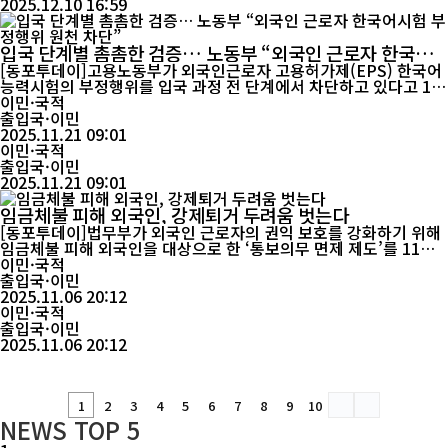
2025.12.10 16:59
입국 단계별 촘촘한 검증… 노동부 “외국인 근로자 한국어
시험 부정행위 원천 차단”
[동포투데이]고용노동부가 외국인근로자 고용허가제(EPS) 한국어
능력시험의 부정행위를 입국 과정 전 단계에서 차단하고 있다고 13
일 밝혔다. 이는 지난 9월 조선비즈가 “외국인 노동자 한국어시험 부
이민·국적
정행위가 연간 수백건 적발된다”고 보도한 데 따른 공식 설명이다.
출입국·이민
노동부에 따르면 한국어시험 부정 응시자는 ▲원서 접수 ▲한국어
2025.11.21 09:01
능력시험 ▲기능시험 ▲구직자명부 등재 ▲사증발급인정서 발급 등
이민·국적
각 단계에서의 교차 확인 절차...
출입국·이민
2025.11.21 09:01
임금체불 피해 외국인, 강제퇴거 두려움 벗는다
[동포투데이]법무부가 외국인 근로자의 권익 보호를 강화하기 위해
임금체불 피해 외국인을 대상으로 한 ‘통보의무 면제 제도’를 11월 6
일부터 시행한다. 이로써 불법체류 신분 때문에 임금체불 피해를 신
이민·국적
고하지 못했던 외국인 근로자들도 강제퇴거 우려 없이 권리구제를
출입국·이민
받을 수 있게 됐다. 법무부(장관 정성호)는 외국인 근로자의 안정적
2025.11.06 20:12
근로환경을 조성하고 임금체불 피해를 최소화하기 위해 「출입국관
이민·국적
리법 시행규칙」...
출입국·이민
2025.11.06 20:12
1
2
3
4
5
6
7
8
9
10
NEWS
TOP 5