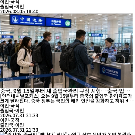
유입은 확대하면서도 영주권 심사는 더욱 엄격하게 관리하려는 정책
이민·국적
기조가 뚜렷해...
출입국·이민
2026.08.05 18:40
중국, 9월 15일부터 새 출입국관리 규정 시행…출국·입국
심사 강화
[인터내셔널포커스] 오는 9월 15일부터 중국의 출입국 관리제도가
크게 달라진다. 중국 정부는 국민의 해외 안전을 강화하고 허위 비자
신청과 불법 출입국 알선, 개인정보 유출 등 각종 위법 행위를 차단
이민·국적
하기 위해 새로운 출입국관리 규정을 시행한다. 앞으로는 고위험 국
출입국·이민
가 출국자에 대한 안전 안내가 강화되고, 허위 서류 제출이나 불법
2026.07.31 21:33
이민·국적
중개 행위에 대한 처벌도 한층 엄격해질 전망이다. 중...
출입국·이민
2026.07.31 21:33