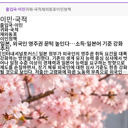
출입국·이민
귀화·국적
재외동포
이민정책
이민·국적
출입국·이민
귀화·국적
재외동포
이민정책
일본, 외국인 영주권 문턱 높인다…소득·일본어 기준 강화
추진
[인터내셔널포커스] 일본 정부가 외국인의 영주권 취득 요건을 대폭
강화하는 방안을 추진한다. 기존의 생계 유지 능력 중심 심사에서 벗
어나 일정 수준 이상의 경제력과 일본어 능력을 요구하는 방향으로
제도를 손질하면서, 장기 체류 외국인에 대한 심사 기준도 한층 강화
될 것으로 보인다. 저출산·고령화에 따른 노동력 부족으로 외국인
유입은 확대하면서도 영주권 심사는 더욱 엄격하게 관리하려는 정책
기조가 뚜렷해지고 있다는 분석이 나온다. 일본 출입국재류관리청
은 4일 외국인 영주허가 신청에 관한 새로운 가이드라인 개정안을
공개했다. 개정안은 영주권 신청자의 경제적 자립 능력과 사회 적응
능력을 보다 엄격하게 평가하는 데 초점을 맞췄다. 가장 큰 변화는
경제적 요건이다. 현행 기준은 '독립적으로 생계를 유지할 수 있는
능력'을 요구하지만, 개정안은 이를 '일본 일반 가구의 평균 수준에
미치지 않는 경제적 기반을 갖출 것'...