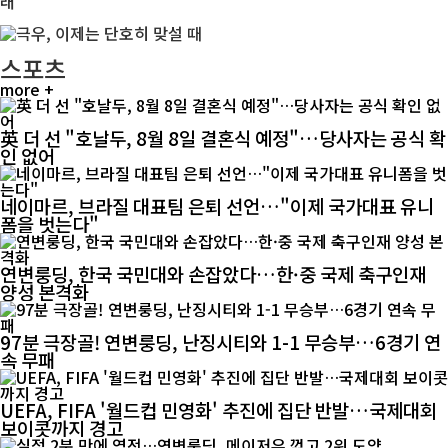
스포츠
more +
英 더 선 "호날두, 8월 8일 결혼식 예정"…당사자는 공식 확
인 없어
네이마르, 브라질 대표팀 은퇴 선언…"이제 국가대표 유니
폼을 벗는다"
연변룽딩, 한국 국민대와 손잡았다…한·중 국제 축구인재
양성 본격화
97분 극장골! 연변룽딩, 난징시티와 1-1 무승부…6경기 연
속 무패
UEFA, FIFA '월드컵 민영화' 추진에 집단 반발…국제대회
보이콧까지 경고