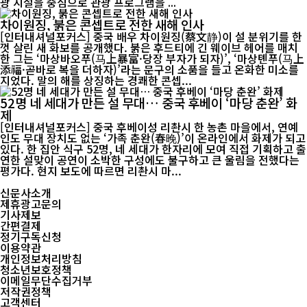
광 시설을 중심으로 관광 프로그램을 ...
차이원징, 붉은 콘셉트로 전한 새해 인사
[인터내셔널포커스] 중국 배우 차이원징(蔡文静)이 설 분위기를 한
껏 살린 새 화보를 공개했다. 붉은 후드티에 긴 웨이브 헤어를 매치
한 그는 ‘마상바오푸(马上暴富·당장 부자가 되자)’, ‘마상톈푸(马上
添福·곧바로 복을 더하자)’라는 문구의 소품을 들고 온화한 미소를
지었다. 말의 해를 상징하는 경쾌한 콘셉...
52명 네 세대가 만든 설 무대… 중국 후베이 ‘마당 춘완’ 화
제
[인터내셔널포커스] 중국 후베이성 리촨시 한 농촌 마을에서, 연예
인도 무대 장치도 없는 ‘가족 춘완(春晚)’이 온라인에서 화제가 되고
있다. 한 집안 식구 52명, 네 세대가 한자리에 모여 직접 기획하고 출
연한 설맞이 공연이 소박한 구성에도 불구하고 큰 울림을 전했다는
평가다. 현지 보도에 따르면 리촨시 마...
신문사소개
제휴광고문의
기사제보
간편결제
정기구독신청
이용약관
개인정보처리방침
청소년보호정책
이메일무단수집거부
저작권정책
고객센터