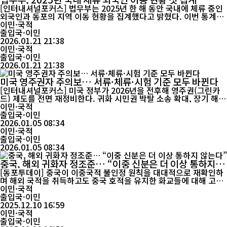
[인터내셔널포커스] 법무부는 2025년 한 해 동안 국내에 체류 중인
외국인과 동포의 지역 이동 현황을 집계했다고 밝혔다. 이번 통계는
「출입국관리법」과 「재외동포의 출입국과 법적 지위에 관한 법
이민·국적
률」에 따른 체류지 변경 신고(전입·전출)를 토대로 산출됐으며, 국
출입국·이민
민 대상 ‘국내인구이동통계’와 동일한 기준을 적용했다. 집계 결과,
2026.01.21 21:38
2025년 한 해 동안 국내 체류지를 이동한 외국인(동포 포함)은 총 3
이민·국적
7만6,971명(누적)으...
출입국·이민
2026.01.21 21:38
미국 영주권자 주의보… 서류·체류·시험 기준 모두 바뀐다
[인터내셔널포커스] 미국 정부가 2026년을 전후해 영주권(그린카
드) 제도를 전면 재정비한다. 귀화 시민권 박탈 소송 확대, 장기 해외
체류자 재입국 심사 강화, 혼인 이민 검증 강화 등 영주권 관리 전반
이민·국적
이 한층 엄격해질 전망이다. 미 경제지 더 파이낸셜 익스프레스(The
출입국·이민
Financial Express)는 최근 보도에서 “영주권자 역시 더 이상 규제
2026.01.05 08:34
의 예외가 아니다”라며, 트럼프 행정부 이후 강화된 이민 정책 기조
이민·국적
가...
출입국·이민
2026.01.05 08:34
중국, 해외 귀화자 정조준… “이중 신분은 더 이상 통하지 않
는다”
[동포투데이] 중국이 이중국적 불인정 원칙을 대대적으로 재확인하
며 해외 국적을 취득하고도 중국 호적을 유지한 화교들에 대해 고강
도 단속에 들어갔다. 최근 항저우 샤오산공항에서 벌어진 한 사례는
이민·국적
중국의 국적·호적 관리가 ‘정서적 관행’에서 ‘철저한 법 집행’으로
출입국·이민
급격히 선회했음을 보여준다. 항저우공항 출국장 전광판에 갑자기
2025.12.10 16:59
붉은 글씨가 번쩍였다. “이중국적, 출국 금지.” 호주에서 14년간 생
이민·국적
활해 시민권을 취득...
출입국·이민