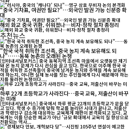
“중국 기차표, 여권만 필요?”…외국인 발권 가능 신분증 확
대
해외 화교 중국 귀환, 쉬워졌나…비자·정착 절차 총정리
추천뉴스
"한국 국적 취득한 조선족, 중국 농지 계속 보유해도 되
나"……동북 농촌의 오래된 논쟁
[인터내셔널포커스] 중국 동북지역 조선족 마을에서 오랫동안 제기
돼 온 농지 문제가 다시 관심을 끌고 있다. 한국으로 이주해 한국 국
적을 취득한 조선족들이 중국에 남겨둔 농지와 주택을 계속 보유해
야 하는지, 아니면 실제 농사를 짓는 주민들에게 다시 배분해야 하는
지를 둘러싼 논쟁이다....
하루 22개 초등학교가 사라진다…중국 교육, 저출산이 바꾸
는 미래
[인터내셔널포커스] 중국에서 하루 평균 22개의 초등학교가 문을 닫
고 있다. 학생 수 증가에 맞춰 학교를 늘리던 시대가 끝나고, 저출산
과 학령인구 감소에 대응하는 교육체계 재편이 본격화되고 있다. 교
육계는 이를 단순한 폐교가 아닌 '규모 확대에서 교육의 질 향상으로
전환되는 역사...