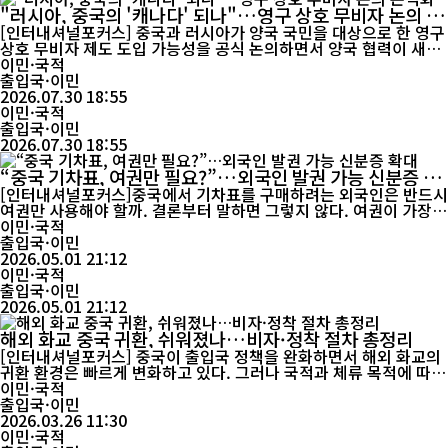
"러시아, 중국의 '캐나다' 되나"…영구 상호 무비자 논의 본
격화
[인터내셔널포커스] 중국과 러시아가 양국 국민을 대상으로 한 영구
상호 무비자 제도 도입 가능성을 공식 논의하면서 양국 협력이 새로
운 전환점을 맞고 있다. 관광 활성화에 초점이 맞춰졌던 기존 협력에
이민·국적
서 한 걸음 더 나아가 에너지와 물류, 투자까지 아우르는 경제 협력
출입국·이민
의 폭이 한층 넓어질 수 있다는 전망이 나온다. 중국 외교부 마오닝
2026.07.30 18:55
대변인은 7월 29일 정례브리핑에서 "영구 상호 무비...
이민·국적
출입국·이민
2026.07.30 18:55
“중국 기차표, 여권만 필요?”…외국인 발권 가능 신분증 확
대
[인터내셔널포커스]중국에서 기차표를 구매하려는 외국인은 반드시
여권만 사용해야 할까. 결론부터 말하면 그렇지 않다. 여권이 가장
일반적인 수단이지만, 공식적으로 인정되는 다른 신분증도 여러 종
이민·국적
류가 있다. 중국 철도 당국에 따르면 외국인은 역 창구, 대리 발권소,
출입국·이민
또는 열차 내에서 티켓 구매 및 연장 결제 시 다음과 같은 유효 신분
2026.05.01 21:12
이민·국적
증을 사용할 수 있다. 우선 기본적으로 여권이 사용된다....
출입국·이민
2026.05.01 21:12
해외 화교 중국 귀환, 쉬워졌나…비자·정착 절차 총정리
[인터내셔널포커스] 중국이 출입국 정책을 완화하면서 해외 화교의
귀환 환경은 빠르게 변화하고 있다. 그러나 국적과 체류 목적에 따라
절차가 크게 갈리는 구조는 유지되면서, 제도 완화와 실제 체감 난이
이민·국적
도 사이의 간극이 여전히 존재한다는 평가가 나온다. 2026년 출입국
출입국·이민
정책 기조: ‘개방 확대와 행정 간소화’ 중국 당국은 2026년 들어 출
2026.03.26 11:30
입국 정책을 지속적으로 완화하는 방향으로 조정하고 있...
이민·국적