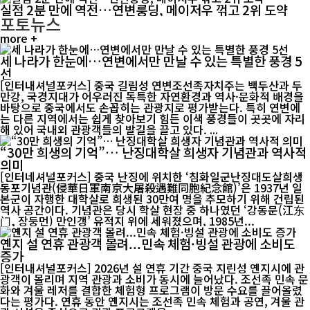
실점 2분 만에 역전…연변룽딩, 메이저우 꺾고 2위 도약
포토뉴스
more +
세 나라가 한눈에…연변에서만 만날 수 있는 특별한 풍경 5
선
[인터내셔널포커스] 중국 길림성 연변조선족자치주는 백두산과 두
만강, 국경지대가 어우러진 독특한 자연환경과 역사·문화적 배경을
바탕으로 중국에서도 손꼽히는 관광지로 평가받는다. 특히 연변에
는 다른 지역에서는 쉽게 찾아보기 힘든 이색 풍경들이 곳곳에 자리
해 있어 국내외 관광객들의 발길을 끌고 있다. ...
“30만 희생의 기억”… 난징대학살 희생자 기념관과 역사적
의미
[인터네셔널포커스] 중국 난징에 위치한 ‘침화일군난징대도살희생
동포기념관(侵華日軍南京大屠殺遇難同胞紀念館)’은 1937년 일
본군이 자행한 대학살로 희생된 30만여 명을 추모하기 위해 건립된
역사 공간이다. 기념관은 당시 학살 현장 중 하나였던 ‘강동문(江东
门, 장둥먼) 만인갱’ 유적지 위에 세워졌으며, 1985년...
옌지 설 연휴 관광객 몰려...민속 체험·빙설 관광에 소비도
증가
[인터내셔널포커스] 2026년 설 연휴 기간 중국 지린성 옌지시에 관
광객이 몰리며 지역 관광과 소비가 동시에 늘어났다. 조선족 민속 문
화와 겨울 레저를 결합한 체험형 프로그램이 방문 수요를 끌어올렸
다는 평가다. 연휴 동안 옌지시는 조선족 민속 체험과 공연, 겨울 관