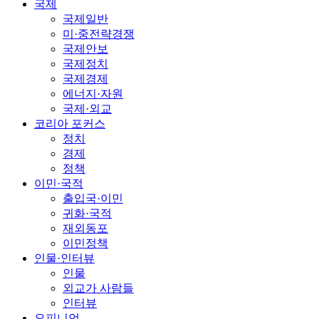
국제
국제일반
미·중전략경쟁
국제안보
국제정치
국제경제
에너지·자원
국제·외교
코리아 포커스
정치
경제
정책
이민·국적
출입국·이민
귀화·국적
재외동포
이민정책
인물·인터뷰
인물
외교가 사람들
인터뷰
오피니언