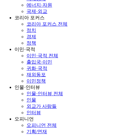
에너지·자원
국제·외교
코리아 포커스
코리아 포커스 전체
정치
경제
정책
이민·국적
이민·국적 전체
출입국·이민
귀화·국적
재외동포
이민정책
인물·인터뷰
인물·인터뷰 전체
인물
외교가 사람들
인터뷰
오피니언
오피니언 전체
기획/연재