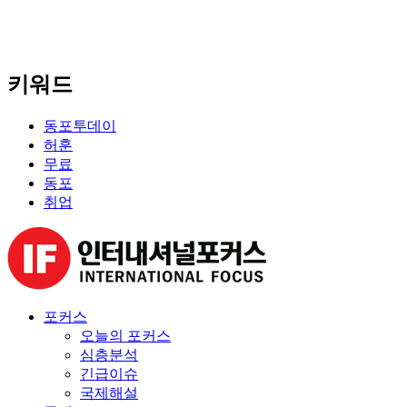
키워드
동포투데이
허훈
무료
동포
취업
포커스
오늘의 포커스
심층분석
긴급이슈
국제해설