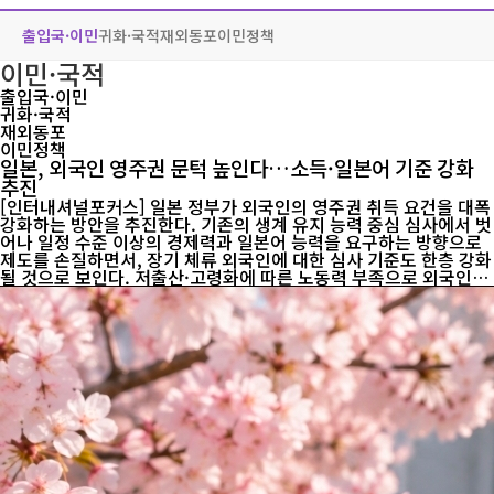
출입국·이민
귀화·국적
재외동포
이민정책
이민·국적
출입국·이민
귀화·국적
재외동포
이민정책
일본, 외국인 영주권 문턱 높인다…소득·일본어 기준 강화
추진
[인터내셔널포커스] 일본 정부가 외국인의 영주권 취득 요건을 대폭
강화하는 방안을 추진한다. 기존의 생계 유지 능력 중심 심사에서 벗
어나 일정 수준 이상의 경제력과 일본어 능력을 요구하는 방향으로
제도를 손질하면서, 장기 체류 외국인에 대한 심사 기준도 한층 강화
될 것으로 보인다. 저출산·고령화에 따른 노동력 부족으로 외국인
유입은 확대하면서도 영주권 심사는 더욱 엄격하게 관리하려는 정책
기조가 뚜렷해지고 있다는 분석이 나온다. 일본 출입국재류관리청
은 4일 외국인 영주허가 신청에 관한 새로운 가이드라인 개정안을
공개했다. 개정안은 영주권 신청자의 경제적 자립 능력과 사회 적응
능력을 보다 엄격하게 평가하는 데 초점을 맞췄다. 가장 큰 변화는
경제적 요건이다. 현행 기준은 '독립적으로 생계를 유지할 수 있는
능력'을 요구하지만, 개정안은 이를 '일본 일반 가구의 평균 수준에
미치지 않는 경제적 기반을 갖출 것'...