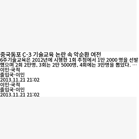
중국동포 C-3 기술교육 논란 속 악순환 여전
6주기술교육은 2012년에 시행한 1회 추첨에서 1만 2000 명을 선발
했으며 2회 2만명, 3회는 2만 5000명, 4회에는 3만명을 뽑았다. 1
회와 비교하면 5회 차인 현재까지 총 2만 8000 명이 늘어나 무려 23
이민·국적
0%나 증가했다. 반면 방문취업 추첨자는 1회 3만명으로 시작해 5
출입국·이민
회 차인 현재 4만명으로 33% 증가에 그쳤다.이에 한국 법무부측은
2013.11.21 21:02
“본인이 기술교육을 희망하는 사람만 하는것이다. 만약에 4만명을
이민·국적
뽑는데 1만 명만 신청했다고 ...
출입국·이민
2013.11.21 21:02