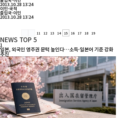
주증》을 가지고 사회의료보험관리국, 사회보험사업관리국에 가서
출입국·이민
해당 수속을 할수 있습니다. 문의전화 의료보험: 0433-2368139 양
2013.10.28 13:24
로보험: 0433-2368115연길시인력자원 및 사회보장국
이민·국적
출입국·이민
2013.10.28 13:24
11
12
13
14
15
16
17
18
19
NEWS
TOP 5
1
일본, 외국인 영주권 문턱 높인다…소득·일본어 기준 강화
추진