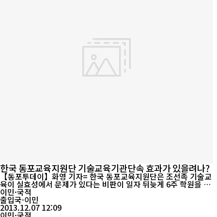
한국 동포교육지원단 기술교육기관단속 효과가 있을려나?
【동포투데이】화영 기자= 한국 동포교육지원단은 조선족 기술교
육이 실효성에서 문제가 있다는 비판이 일자 뒤늦게 6주 학원을 중
심으로 한 기술교육기관에 대한 방문단속을 실시해 구설수에 올랐
이민·국적
다. "소 잃고 외양간 고치는"격이지 근본문제 해결에는 전혀 도움이
출입국·이민
되지 않는다는 지적이고 보면 단속이라도 해야 책임을 면하기 위한
2013.12.07 12:09
것이라는 비판이 제기되고있다. 지원단은 조선족들을 대상으로 한
이민·국적