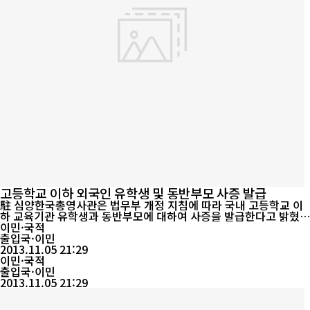
고등학교 이하 외국인 유학생 및 동반부모 사증 발급
駐 심양한국총영사관은 법무부 개정 지침에 따라 국내 고등학교 이
하 교육기관 유학생과 동반부모에 대하여 사증을 발급한다고 밝혔
다.사증발급 대상자는 △정부(공공기관) 및 법인 등 단체에서 초청
이민·국적
한 고등학교 이하 교육기관 유학생으로서 전액 장학금 조건부 유학
출입국·이민
생과 △고등학교 이하 교육기관 자비부담 유학생의 동반 부모 또는
2013.11.05 21:29
2촌 이내의 친인척이다.사증(D-4-3 체류기간 1년 이내, 단수) 발급
이민·국적
시 제출서류는 초청 장학생...
출입국·이민
2013.11.05 21:29