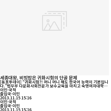
세종대왕, 비빔밥은 귀화시험의 단골 문제
[동포투데이] “귀화시험?! 머니 머니 해도 한국어 능력이 기본입니
다.”법무부 다문화사회전문가 보수교육을 마치고 숙명여자대학교
정문을 나서는 문민 강사는 약간 상기된 목소리로 말했다. 그는 전문
이민·국적
가답게 기본적인 것과 필수적인 것 그리고 교양내용을 나누어 설명
출입국·이민
했다. “한국어 3급 정도 수준이라면 귀화시험에 50점은 맞을 수 있
2013.11.15 15:16
습니다. 그런데 50점은 합격선이 아닙니다. 60점을 맞아야 필기시
이민·국적
험에 합격할 수 있는데 ...
출입국·이민
2013.11.15 15:16