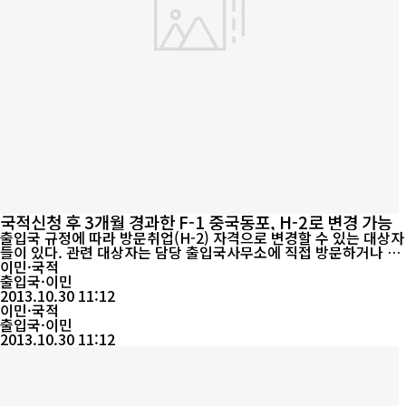
국적신청 후 3개월 경과한 F-1 중국동포, H-2로 변경 가능
출입국 규정에 따라 방문취업(H-2) 자격으로 변경할 수 있는 대상자
들이 있다. 관련 대상자는 담당 출입국사무소에 직접 방문하거나 사
전 예약 또는 행정사사무소 등 대행기관을 통하여 방문취업 자격으
이민·국적
로 변경 받을 수 있다.구체적인 허가대상은 다음과 같다.▲ 방문취업
출입국·이민
자격으로 체류하다가 산재 또는 질병 등 인도적 사유로 기타(G-1)
2013.10.30 11:12
자격으로 변경한 자 중 최초입국일로부터 4년 10개월이 넘지 않은
이민·국적
사람.▲ 국적신청 후 3...
출입국·이민
2013.10.30 11:12