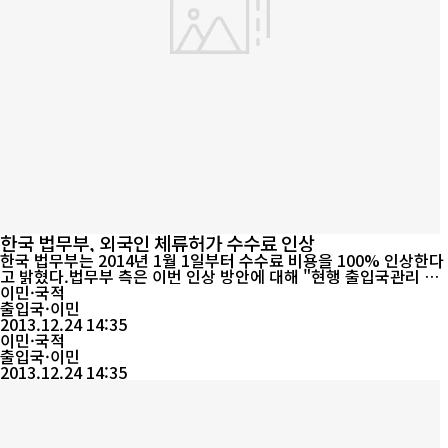
한국 법무부, 외국인 체류허가 수수료 인상
한국 법무부는 2014년 1월 1일부터 수수료 비용을 100% 인상한다
고 밝혔다.법무부 측은 이번 인상 방안에 대해 "현행 출입국관리 수
수료는 1998년 인상된 이후 약 15년 동안 동결되여 국내물가 및 인
이민·국적
건비 상승률 등에 비해 현저히 낮았다"며 "출입국관리수수료는 국
출입국·이민
가간의 상호주의에 따라 정하는것으로서 한국의 현행 수수료가 주요
2013.12.24 14:35
선진국에 비해 현저히 낮은 점 등을 고려"했다고 밝혔다.체류자격
이민·국적
외 활동허가, 근무처의 변...
출입국·이민
2013.12.24 14:35