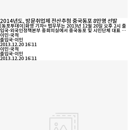
2014년도, 방문취업제 전산추첨 중국동포 8만명 선발
[동포투데이]화영 기자= 법무부는 2013년 12월 20일 오후 2시 출
입국·외국인정책본부 중회의실에서 중국동포 및 시민단체 대표 등
이 참석한 가운데, ’14년 상반기 기술교육 대상자 4만명, ’14년 하반
이민·국적
기 방문취업 대상자 4만명을 공개 전산추첨을 통해 선발하였다고 밝
출입국·이민
혔다. 법무부는 방문취업자 총 체류인원 한도인 30만 3천 명 범위내
2013.12.20 16:11
에서 출국인원 등을 감안하여 선발인원을 결정하였으며 2013년 11
이민·국적
말 현재 방문취업 자격...
출입국·이민
2013.12.20 16:11