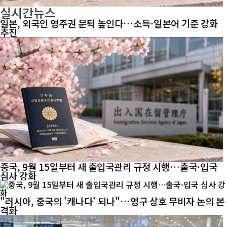
실시간뉴스
일본, 외국인 영주권 문턱 높인다…소득·일본어 기준 강화
추진
중국, 9월 15일부터 새 출입국관리 규정 시행…출국·입국
심사 강화
"러시아, 중국의 '캐나다' 되나"…영구 상호 무비자 논의 본
격화