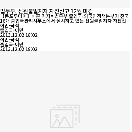
법무부, 신원불일치자 자진신고 12월 마감
【동포투데이】허훈 기자= 법무부 출입국·외국인정책본부가 전국
16개 출입국관리사무소에서 실시하고 있는 신원불일치자 자진신고
가 오는 12월말까지 마감이다.이번 자진신고 대상은 신원불일치자
이민·국적
중 무지 등 부득이한 사정으로 지난 해 자진신고를 하지 못한 사람,
출입국·이민
미성년자녀 양육 등 인도적인 배려가 필요한 사람, 대한민국 국적을
2013.12.02 18:02
이미 취득한 사람이다.법무부는 자진신고한 사람은 출국하여 자국
이민·국적
정부에서 새로 발급받은 ...
출입국·이민
2013.12.02 18:02