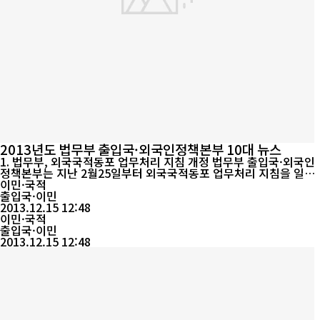
2013년도 법무부 출입국·외국인정책본부 10대 뉴스
1. 법무부, 외국국적동포 업무처리 지침 개정 법무부 출입국·외국인
정책본부는 지난 2월25일부터 외국국적동포 업무처리 지침을 일부
개정하여 실시하였다. 가. 방문취업(H-2) 자격 ○ 국적취득자 친척
이민·국적
초청에 대한 기간경과 규정 폐지 법무부는 그동안 국적취득자의 경
출입국·이민
우 국적취득 후 2년이 경과되어야만 방문취업 목적으로 친척초청이
2013.12.15 12:48
가능하도록 하였으나 개정 후 기간경과 없이 대한민국 국적 취득한
이민·국적
날부터 방문취업 목적...
출입국·이민
2013.12.15 12:48