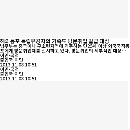
해외동포 독립유공자의 가족도 방문취업 발급 대상
법무부는 중국이나 구소련지역에 거주하는 만25세 이상 외국국적동
포에게 방문취업제를 실시하고 있다. 방문취업의 세부적인 대상자
격은 다음과 같다. △ 출생 당시에 대한민국 국민이었던 자로서 대한
이민·국적
민국 호적에 등재되어 있는 사람 및 그 직계비속(직계비속 : 자기로
출입국·이민
부터 후손에 이르는 혈족을 일컫는 말. 아들, 딸, 손자, 손녀, 증손,
2013.11.08 10:51
현손 등을 말한다.)△ 국내에 주소를 둔 대한민국 국민 또는 영주자
이민·국적
격(F-5)의 8촌 이...
출입국·이민
2013.11.08 10:51