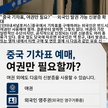
“중국 기차표, 여권만 필요?”…외국인 발권 가능 신분증 확
대
[인터내셔널포커스]중국에서 기차표를 구매하려는 외국인은 반드시
여권만 사용해야 할까. 결론부터 말하면 그렇지 않다. 여권이 가장
일반적인 수단이지만, 공식적으로 인정되는 다른 신분증도 여러 종
류가 있다. 중국 철도 당국에 따르면 외국인은 역 창구, 대리 발권소,
또는 열차 내에서 티켓 구매 및 연장 결제 시 다음과 같은 유효 신분
증을 사용할 수 있다. 우선 기본적으로 여권이 사용된다. 이와 함께
외국인 영구거류증(외국인 영주권), 외국인 출입국 통행증, 선원증
도 인정된다. 또한 공안기관 출입경관리부서가 발급한 비자 연장·갱
신 신청 접수증이나 체류 허가 신청 접수증, 여권 분실 신고 증명서
도 사용 가능하다. 여기에 중국 내 외국 공관이 발급한 임시 국제여
행증명서(유효한 비자 또는 체류 허가 증명 첨부 시) 역시 인정 대상
에 포함된다. 온라인 예약의 경우에는 선택지가 다소 제한된다. 외국
인은 여권...