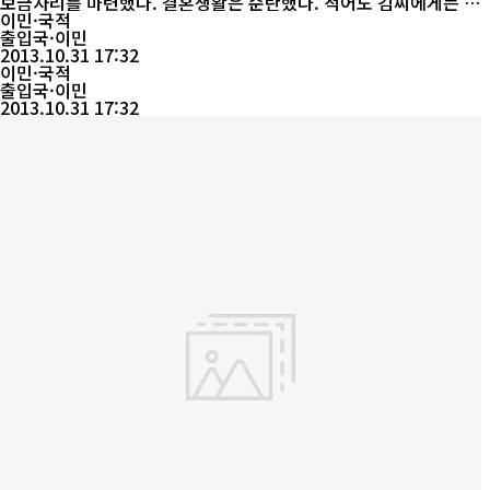
보금자리를 마련했다. 결혼생활은 순탄했다. 적어도 김씨에게는 그
랬다. 특히, 올해 세 살배기 아들은 김씨에게 삶의 이유가 돼 주었다.
이민·국적
그러한 아들을 선물해 준 아내를 김씨는 진심으로 사랑했다. 그러나
출입국·이민
김씨는 더 이상 아들의 재롱을 볼 수 없게 됐다. 지난 8월 아내가 갑
2013.10.31 17:32
자기 이혼소장만 남겨놓고 홀연히 사라졌기 때문이다. 사랑했던 아
이민·국적
내의 이유 없는 ...
출입국·이민
2013.10.31 17:32