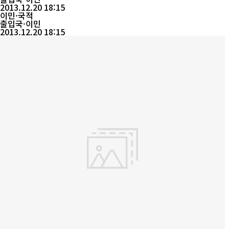
수번호 또는 당첨된 접수증을 미끼로 금품 등을 요구할 경우 이에 현
2013.12.20 18:15
혹되지 말고하이코리아(www.hikorea.go.kr) 홈페이지에서 접속
이민·국적
해 붙임 첨부파일(당...
출입국·이민
2013.12.20 18:15