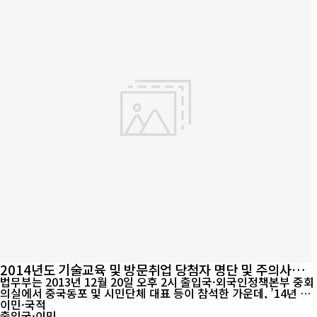
2014년도 기술교육 및 방문취업 당첨자 명단 및 주의사항
안내
법무부는 2013년 12월 20일 오후 2시 출입국·외국인정책본부 중회
의실에서 중국동포 및 시민단체 대표 등이 참석한 가운데, ’14년 상
반기 기술교육 대상자 4만명, ’14년 하반기 방문취업 대상자 4만명
이민·국적
을 공개 전산추첨을 통해 선발하였다고 밝혔다. 법무부는 당첨된 접
출입국·이민