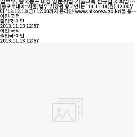
법무부, 중국동포 대상 방문취업·기술교육 신규입국 희망자
접수
[동포투데이=서울]법무부(장관 황교안)는 '13.11.18(월) 12:00부
터 '13.12.13(금) 12:00까지 온라인(www.hikorea.go.kr)을 통해
25세 이상 중국동포를 대상으로 방문취업·기술교육 신규 입국 희망
이민·국적
자를 접수한다고 밝혔다. 방문취업(H-2) 또는 기술교육으로 입국을
출입국·이민
희망하는 중국동포는 인터넷(www.hikorea.go.kr)를 통해 회원가
2013.11.13 12:57
입 후 본인의 희망에 따라 방문취업 또는 기술교육을 선택하여 신청
이민·국적
하면 된다. 이번에 선발할 인원...
출입국·이민
2013.11.13 12:57