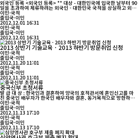
외국인 등록 <외국인 등록> ** 대상 - 대한민국에 입국한 날부터 90
일을 초과하여 체류하려는 외국인 - 대한민국 국적을 상실하고 외국
국적을 취득하였거나, 우리나라에서 출생한 외국인 등이 체류자격
이민·국적
을 부여받아 그날부터 90일을 초과하여 체류하려는 외국인 ** 시기
출입국·이민
- 입국일부터 90일 이내 - 체류자격 부여 또는 변경허가를 받은 즉
2012.12.01 16:31
이민·국적
시. ** 분리교부 - 부모 또는 허가신청 등의 의무자의 ...
출입국·이민
2012.12.01 16:31
2013 상반기 기술교육 · 2013 하반기 방문취업 신청
이민·국적
출입국·이민
2012.11.20 11:01
이민·국적
출입국·이민
2012.11.20 11:01
중국신부 초청서류
발 급 대 상 : 한국인과 결혼하여 양국의 호적관서에 혼인신고를 마
친 중국인 배우자가 한국인 배우자와 결혼, 동거목적으로 방한하고
자 하는 자 구비서류1. 사증발급신청서(사진부착), 예약 확인증(출
이민·국적
력본) 2. 초청장, 초청사유서 3. 주민등록증 사본 4. 인감증명서 5. 혼
출입국·이민
인당사자 이력서(기재사항 빠짐없이 작성) 6. 여권(원본, 사진면사
2012.11.13 17:10
이민·국적
본) 7. 신분증 사본 8. 호구부(원본, 사본) 9. 가족관계 입증서...
출입국·이민
2012.11.13 17:10
심양영사관 호구부 제출 폐지 확대