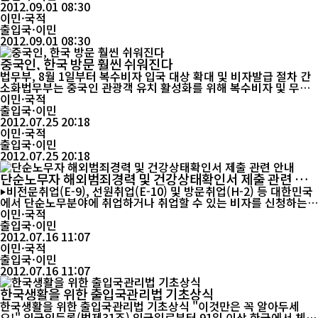
발급받고, 이를 근거로 사증을 발급받아 대한민국에 입국한 피고인
2012.09.01 08:30
들에 대하여 실형을 선고한 사안(2012고단3153 위계공무집행방
이민·국적
해).피고인들은 대한민국...
출입국·이민
2012.09.01 08:30
중국인, 한국 방문 훨씬 쉬워진다
법무부, 8월 1일부터 복수비자 입국 대상 확대 및 비자발급 절차 간
소화법무부는 중국인 관광객 유치 활성화를 위해 복수비자 및 무비
자 입국대상을 확대하고, 비자발급 절차를 획기적으로 간소화하는
이민·국적
방안을 마련하여 8월1일부터 시행할 예정이다.법무부가 기획재정
출입국·이민
부, 외교통상부, 지식경제부, 한국관광공사 등 관계부처 협의를 통해
2012.07.25 20:18
마련한 비자제도 개선안의 주요 내용은 다음과 같다.첫째, 복수비자
이민·국적
의 발...
출입국·이민
2012.07.25 20:18
단순노무자 해외범죄경력 및 건강상태확인서 제출 관련 안
내
‣비전문취업(E-9), 선원취업(E-10) 및 방문취업(H-2) 등 대한민국
에서 단순노무분야에 취업하거나 취업할 수 있는 비자를 신청하는
사람은 2012년 8월 1일 부터 국적국의 권한 있는 기관이 발행한 범
이민·국적
죄경력증명서와 자필로 기재한 건강상태확인서를 제출하여야 합니
출입국·이민
다. ‣또한, 국내 입국하여 외국인등록을 할 때에도 2012년 8월 1일
2012.07.16 11:07
부터는 외국인등록 신청 시에 법무부 지정병원에서 발급한 건강진단
이민·국적
서를 제출하...
출입국·이민
2012.07.16 11:07
한국생활을 위한 출입국관리법 기초상식
한국생활을 위한 출입국관리법 기초상식 "이것만은 꼭 알아두세
요!" 외국인등록(법제31조) 입국일로부터 91일 이상 한국에서 체류