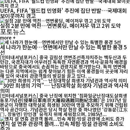
UEFA, FIFA '월드컵 민영화' 추진에 집단 반발…국제대회
보이콧까지 경고
실점 2분 만에 역전…연변룽딩, 메이저우 꺾고 2위 도약
포토뉴스
more +
세 나라가 한눈에…연변에서만 만날 수 있는 특별한 풍경 5
선
[인터내셔널포커스] 중국 길림성 연변조선족자치주는 백두산과 두
만강, 국경지대가 어우러진 독특한 자연환경과 역사·문화적 배경을
바탕으로 중국에서도 손꼽히는 관광지로 평가받는다. 특히 연변에
는 다른 지역에서는 쉽게 찾아보기 힘든 이색 풍경들이 곳곳에 자리
해 있어 국내외 관광객들의 발길을 끌고 있다. ...
“30만 희생의 기억”… 난징대학살 희생자 기념관과 역사적
의미
[인터네셔널포커스] 중국 난징에 위치한 ‘침화일군난징대도살희생
동포기념관(侵華日軍南京大屠殺遇難同胞紀念館)’은 1937년 일
본군이 자행한 대학살로 희생된 30만여 명을 추모하기 위해 건립된
역사 공간이다. 기념관은 당시 학살 현장 중 하나였던 ‘강동문(江东
门, 장둥먼) 만인갱’ 유적지 위에 세워졌으며, 1985년...
옌지 설 연휴 관광객 몰려...민속 체험·빙설 관광에 소비도
증가