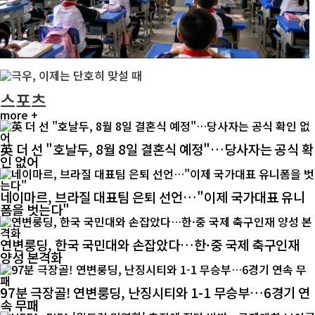
스포츠
more +
英 더 선 "호날두, 8월 8일 결혼식 예정"…당사자는 공식 확
인 없어
네이마르, 브라질 대표팀 은퇴 선언…"이제 국가대표 유니
폼을 벗는다"
연변룽딩, 한국 국민대와 손잡았다…한·중 국제 축구인재
양성 본격화
97분 극장골! 연변룽딩, 난징시티와 1-1 무승부…6경기 연
속 무패