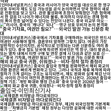
격화
인 강화 ▲외국인의 입국 심사 강화 ▲출입국 중개업 관리체계 구축
[인터내셔널포커스] 중국과 러시아가 양국 국민을 대상으로 한 영구
등 네 가지로 요약된다. 우선 정부는 해외 전쟁이나 무력충돌, 테러,
상호 무비자 제도 도입 가능성을 공식 논의하면서 양국 협력이 새로
사회 불안, 자연재해, 감염병 확산 등 위험 상황을 종합적으...
운 전환점을 맞고 있다. 관광 활성화에 초점이 맞춰졌던 기존 협력에
서 한 걸음 더 나아가 에너지와 물류, 투자까지 아우르는 경제 협력
의 폭이 한층 넓어질 수 있다는 전망이 나온다. 중국 외교부 마오닝
대변인은 7월 29일 정례브리핑에서 "영구 상호 무비자와 관련해 러
“중국 기차표, 여권만 필요?”…외국인 발권 가능 신분증 확
시아 측과 긴밀히 소통하고 있으며 앞으로도 협의를 이어갈 것"이라
고 밝혔다. 러시아 외교부도 양국 국민의 왕래를 더욱 확대하기 위한
대
제도 개선을 추진하고 있다고 설명했다. 다만 양국 모두 협상이 진행
[인터내셔널포커스]중국에서 기차표를 구매하려는 외국인은 반드시
중이라는 점을 강조하며, 영구 무비자가 최종 합의된 것은 아니라는
여권만 사용해야 할까. 결론부터 말하면 그렇지 않다. 여권이 가장
입장을 분명히 했다. 양국은 이미 비자 장벽을 단계적으로 낮춰왔다.
일반적인 수단이지만, 공식적으로 인정되는 다른 신분증도 여러 종
중국은 러시아 일반여권 소지자를 대상으로 시행 중인 무비자 ...
류가 있다. 중국 철도 당국에 따르면 외국인은 역 창구, 대리 발권소,
또는 열차 내에서 티켓 구매 및 연장 결제 시 다음과 같은 유효 신분
증을 사용할 수 있다. 우선 기본적으로 여권이 사용된다. 이와 함께
해외 화교 중국 귀환, 쉬워졌나…비자·정착 절차 총정리
외국인 영구거류증(외국인 영주권), 외국인 출입국 통행증, 선원증
도 인정된다. 또한 공안기관 출입경관리부서가 발급한 비자 연장·갱
[인터내셔널포커스] 중국이 출입국 정책을 완화하면서 해외 화교의
신 신청 접수증이나 체류 허가 신청 접수증, 여권 분실 신고 증명서
귀환 환경은 빠르게 변화하고 있다. 그러나 국적과 체류 목적에 따라
도 사용 가능하다. 여기에 중국 내 외국 공관이 발급한 임시 국제여
절차가 크게 갈리는 구조는 유지되면서, 제도 완화와 실제 체감 난이
행증명서(유효한 비자 또는 체류 허가 증명 첨부 시) 역시 인정 대상
도 사이의 간극이 여전히 존재한다는 평가가 나온다. 2026년 출입국
에 포함된다. 온라인 예약의 경우에는 선택지가 다소 제한된다. 외국
정책 기조: ‘개방 확대와 행정 간소화’ 중국 당국은 2026년 들어 출
인은 여권...
입국 정책을 지속적으로 완화하는 방향으로 조정하고 있다. 무비자
출입국·이민
최신기사
적용 국가를 확대하고 체류·정착 관련 행정 절차를 간소화하는 등
해외 화교의 귀환과 방문을 유도하는 조치가 이어지고 있다. 다만 이
러한 변화 속에서도 모든 절차는 합법적 요건 충족을 전제로 한다.
국제결혼 비자발급 까다로워진다
정책 문턱은 낮아졌지만, 규정 자체가 사라진 것은 아니라는 점에서
국제결혼 비자발급 까다로워진다 정부, 제2차 외국인정책 기본계획
여전히 ‘조건부 완화’에 가깝다는 평가다. 중국 국적 화교: 여권과 국
확정…‘차별금지 기본법’ 제정 정부는 다양한 문화에 대한 사회적 관
적 유지가 핵심 변수 중국 국적을 유지한 화교에게 ...