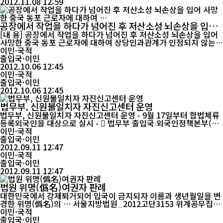
2012.11.08 12:59
공장에서 작업을 하다가 넘어진 후 저산소성 뇌손상을 입어
사망한 중국 동포 근로자에 대하여 …
[내 용] 공장에서 작업을 하다가 넘어진 후 저산소성 뇌손상을 입어
사망한 중국 동포 근로자에 대하여 상당인과관계가 인정되지 않는다
는 요양불승인처분에 대하여 사고 직후에 망인이 의식을 잃은 사정
이민·국적
에 비추어 작업 중 사고로 인한 외상성쇼크에 의하여 심장마비 또는
출입국·이민
호흡마비가 유발되어 외상성 뇌손상이 발생한 것으로 보아 상당인과
2012.10.06 12:45
관계가 있는 업무상 재해에 해당하므로 요양불승인처분을 취소한 사
이민·국적
출입국·이민
례. [주 문] 1. 피...
2012.10.06 12:45
법무부, 신원불일치자 자진신고센터 운영
법무부, 신원불일치자 자진신고센터 운영 - 9월 17일부터 합법체류
등록외국인을 대상으로 실시 -  법무부 출입국‧외국인정책본부(본
부장 이창세)는 전국 체류지출입국관리사무소(출장소 제외)에 ’12.
이민·국적
9.17.～’12.11.30.(75일 간) 한시적으로『신원불일치자 자진신고
출입국·이민
센터』를 운영하기로 하였습니다.  이번 조치는 ’12.1.1.부터 입국
2012.09.11 12:47
외국인에 대한 지문‧얼굴정보확인제도 시행으로 신원불일...
이민·국적
출입국·이민
2012.09.11 12:47
법원 위명(僞名)여권자 판례
대한민국에서 강제퇴거되어 입국이 금지되자 이름과 생년월일을 변
경한 위명(僞名)의 … 서울지방법원_2012고단3153 위계공무집행
방해 - 2012. 8. 10. [내 용]대한민국에서 강제퇴거되어 입국이 금지
이민·국적
되자 이름과 생년월일을 변경한 위명(僞名)의 호구부, 중국 여권을
출입국·이민