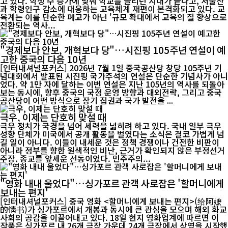
고 있다. 학생 수 증가에 맞춰 학교를 늘리던 시대가 끝나고, 저출산
과 학령인구 감소에 대응하는 교육체계 재편이 본격화되고 있다. 교
육계는 이를 단순한 폐교가 아닌 '규모 확대에서 교육의 질 향상으로
전환되는 역사...
"경제보다 안보, 개혁보다 당"…시진핑 105주년 연설이 예
고한 중국의 다음 10년
[인터내셔널포커스] 2026년 7월 1일 중국공산당 창당 105주년 기
념대회에서 발표된 시진핑 국가주석의 연설은 단순한 기념사가 아니
었다. 약 1만 자에 달하는 이번 연설은 지난 105년의 역사를 되돌아
보는 동시에, 향후 중국의 국정 운영 방향과 대외전략, 그리고 중국
공산당이 어떤 방식으로 장기 집권과 국가 발전을 ...
극우, 이제는 단호히 맞설 때
극우 정치가 국경을 넘어 세력을 넓히려 하고 있다. 국내 일부 극우
성향 단체가 미국에서 공개 활동을 벌였다는 소식은 결코 가볍게 넘
길 일이 아니다. 이들이 내세운 것은 정책 경쟁이나 건전한 비판이
아니라 정부를 향한 원색적인 비난, 근거가 확인되지 않은 부정선거
주장, 종교를 앞세운 선동이었다. 민주주의...
"영화 내내 울었다"…싱가포르 관객 사로잡은 '할머니에게
보내는 편지'
[인터내셔널포커스] 중국 영화 <할머니에게 보내는 편지>(给阿嬷
的情书)가 싱가포르에서 개봉과 동시에 큰 관심을 모으며 해외 화교
사회의 공감을 이끌어내고 있다. 18일 현지 영화업계에 따르면 이
작품은 싱가포르 내 26개 극장 가운데 24개 극장에서 상영을 시작했