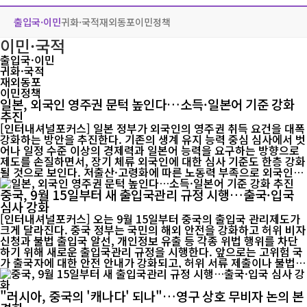
출입국·이민
귀화·국적
재외동포
이민정책
이민·국적
출입국·이민
귀화·국적
재외동포
이민정책
일본, 외국인 영주권 문턱 높인다…소득·일본어 기준 강화
추진
[인터내셔널포커스] 일본 정부가 외국인의 영주권 취득 요건을 대폭
강화하는 방안을 추진한다. 기존의 생계 유지 능력 중심 심사에서 벗
어나 일정 수준 이상의 경제력과 일본어 능력을 요구하는 방향으로
제도를 손질하면서, 장기 체류 외국인에 대한 심사 기준도 한층 강화
될 것으로 보인다. 저출산·고령화에 따른 노동력 부족으로 외국인
유입은 확대하면서도 영주권 심사는 더욱 엄격하게 관리하려는 정책
중국, 9월 15일부터 새 출입국관리 규정 시행…출국·입국
기조가 뚜렷해지고 있다는 분석이 나온다. 일본 출입국재류관리청
은 4일 외국인 영주허가 신청에 관한 새로운 가이드라인 개정안을
심사 강화
공개했다. 개정안은 영주권 신청자의 경제적 자립 능력과 사회 적응
[인터내셔널포커스] 오는 9월 15일부터 중국의 출입국 관리제도가
능력을 보다 엄격하게 평가하는 데 초점을 맞췄다. 가장 큰 변화는
크게 달라진다. 중국 정부는 국민의 해외 안전을 강화하고 허위 비자
경제적 요건이다. 현행 기준은 '독립적으로 생계를 유지할 수 있는
신청과 불법 출입국 알선, 개인정보 유출 등 각종 위법 행위를 차단
능력'을 요구하지만, 개정안은 이를 '일본 일반 가구의 평균 수준에
하기 위해 새로운 출입국관리 규정을 시행한다. 앞으로는 고위험 국
미치지 않는 경제적 기반을 갖출 것'...
가 출국자에 대한 안전 안내가 강화되고, 허위 서류 제출이나 불법
중개 행위에 대한 처벌도 한층 엄격해질 전망이다. 중국 국무원이 발
표한 새 규정은 출국·입국 심사뿐 아니라 비자 발급, 체류 관리, 출입
"러시아, 중국의 '캐나다' 되나"…영구 상호 무비자 논의 본
국 중개업 운영 기준까지 폭넓게 정비한 것이 특징이다. 이번 제도의
핵심은 ▲중국 국민의 해외 안전관리 강화 ▲출입국 신청의 진위 확