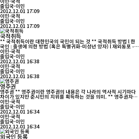
용성을 제고하기 위해 ‘차별금지 기본법’을 제정하고 균형잡힌 이민
이민·국적
자 정착지원 제도의 시행을 위해 국제결혼의 비자심사를 강화할 계
출입국·이민
획이다.정부는 김황식 국무총리 주재로 28일 제12회 외국인정책위
2012.12.01 17:09
원회를 개최해 이 같은 내용의 ‘제2차 외국인정책 기본계획’을 확정
이민·국적
출입국·이민
했다. 김...
2012.12.01 17:09
국적취득
** 국적취득이란 대한민국의 국민이 되는 것 ** 국적취득 방법 l 한
국인 : 출생에 의한 방법 (혹은 특별귀화-미성년 양자) l 재외동포 -
국적판정 - 국적의 재취득 - 국적회복 - 간이귀화 (동포 1,2세의 배우
이민·국적
자) - 간이귀화 (3년 이상 거주) - 특별귀화 (특별공로자) - * 수반취
출입국·이민
득 l 외국인 - 인지에 의한 국적 취득 - 일반귀화 - 간이귀화 (혼인동
2012.12.01 16:38
이민·국적
거자) - 간이귀화...
출입국·이민
2012.12.01 16:38
영주권
영주권 ** 영주권이란 영주권의 내용은 각 나라의 역사적 시기마다
차이가 있지만 준시민의 지위를 획득하는 것을 의미. ** 영주권자의
권리와 의무 통상적으로 영주권은 외국인의 사회통합 과정의 최종단
이민·국적
계로서 귀화를 통해 완전한 시민이 되기 직전의 지위를 보장하는 권
출입국·이민
리. 영구적 혹은 장기적인 체류의 권리 법에 의하지 않고 국외로 추
2012.12.01 16:34
방되지 않을 권리 구직, 취업, 창업의 권리 기술 습득 및 교육을...
이민·국적
출입국·이민
2012.12.01 16:34
외국인 등록