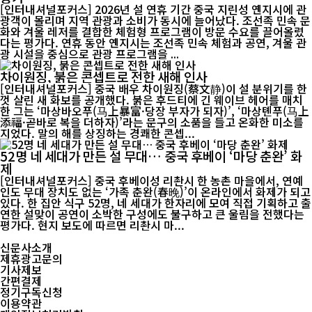
[인터내셔널포커스] 2026년 설 연휴 기간 중국 지린성 옌지시에 관
광객이 몰리며 지역 관광과 소비가 동시에 늘어났다. 조선족 민속 문
화와 겨울 레저를 결합한 체험형 프로그램이 방문 수요를 끌어올렸
다는 평가다. 연휴 동안 옌지시는 조선족 민속 체험과 공연, 겨울 관
광 시설을 중심으로 관광 프로그램을 ...
차이원징, 붉은 콘셉트로 전한 새해 인사
[인터내셔널포커스] 중국 배우 차이원징(蔡文静)이 설 분위기를 한
껏 살린 새 화보를 공개했다. 붉은 후드티에 긴 웨이브 헤어를 매치
한 그는 ‘마상바오푸(马上暴富·당장 부자가 되자)’, ‘마상톈푸(马上
添福·곧바로 복을 더하자)’라는 문구의 소품을 들고 온화한 미소를
지었다. 말의 해를 상징하는 경쾌한 콘셉...
52명 네 세대가 만든 설 무대… 중국 후베이 ‘마당 춘완’ 화
제
[인터내셔널포커스] 중국 후베이성 리촨시 한 농촌 마을에서, 연예
인도 무대 장치도 없는 ‘가족 춘완(春晚)’이 온라인에서 화제가 되고
있다. 한 집안 식구 52명, 네 세대가 한자리에 모여 직접 기획하고 출
연한 설맞이 공연이 소박한 구성에도 불구하고 큰 울림을 전했다는
평가다. 현지 보도에 따르면 리촨시 마...
신문사소개
제휴광고문의
기사제보
간편결제
정기구독신청
이용약관