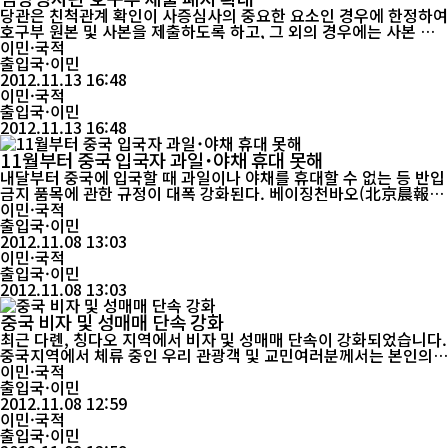
당관은 친척관계 확인이 사증심사의 중요한 요소인 경우에 한정하여
호구부 원본 및 사본을 제출하도록 하고, 그 외의 경우에는 사본 제
출도 전면 폐지할 예정임을 알려드립니다. ○ 호구부 원본 제출 대상
이민·국적
- 단기방문(C-3) ․ 단기 친척 방문, 가족 사망, 국민의 배우자 및 자
출입국·이민
녀, 국적취득자의 가족 ․ 독립유공자 후손 ․ 가족 단위 관광객 ․ 국내
2012.11.13 16:48
체류동포의 만 19세 이상 만 25세 미만 자...
이민·국적
출입국·이민
2012.11.13 16:48
11월부터 중국 입국자 과일˙야채 휴대 못해
내달부터 중국에 입국할 때 과일이나 야채를 휴대할 수 없는 등 반입
금지 품목에 관한 규정이 대폭 강화된다. 베이징천바오(北京晨報) 2
8일 보도에 따르면 다음달 1일부터 시행되는 중국 국가질검총국의
이민·국적
‘출입국자휴대품검역관리조치’에 따라 중국 입국자는 어떤 신선 과
출입국·이민
일이나 야채도 반입할 수 없게 된다. 애완동물 반입에 대한 규정도
2012.11.08 13:03
대폭 강화, 개와 고양이외의 애완 동물에 대한 반입은 일체 불허하며
이민·국적
개와 고양이...
출입국·이민
2012.11.08 13:03
중국 비자 및 성매매 단속 강화
최근 다롄, 칭다오 지역에서 비자 및 성매매 단속이 강화되었습니다.
중국지역에서 체류 중인 우리 관광객 및 교민여러분께서는 본인의
체류비자를 확인하시고 성매매 등 불미스러운 일에 연루되지 않도록
이민·국적
적극 협조해 주실 것을 당부 드립니다. ※ 중국의 성매매 관련 처벌
출입국·이민
법률 - 중화인민공화국 형법: (제301조) 집단혼음행위를 주도하거
2012.11.08 12:59
나 수차례 참가한 자는 5년 이하의 징역에 처함. - 중화인민공화국
이민·국적
치안관리...
출입국·이민