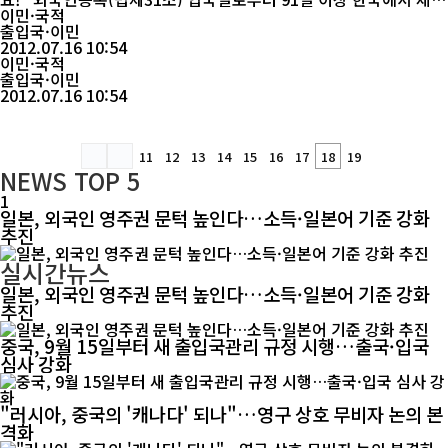
하고자 하는 외국인은 90일 이전에 주소지 관할 출입국관리사무소
이민·국적
에서 외국인등록을 하여야 합니다. ※ 위반 시 법제95조 제7호에 따
출입국·이민
라 20만원∼1,000만원의 범칙금이 부과되며, 강제퇴거될 수 있습니
2012.07.16 10:54
다. 체류자격외 활동(법제20조) 외국인이 원래의 체류자격에 해당
이민·국적
하는 활동과 병행하...
출입국·이민
2012.07.16 10:54
11
12
13
14
15
16
17
18
19
NEWS
TOP 5
1
일본, 외국인 영주권 문턱 높인다…소득·일본어 기준 강화
추진
실시간뉴스
일본, 외국인 영주권 문턱 높인다…소득·일본어 기준 강화
추진
중국, 9월 15일부터 새 출입국관리 규정 시행…출국·입국
심사 강화
"러시아, 중국의 '캐나다' 되나"…영구 상호 무비자 논의 본
격화