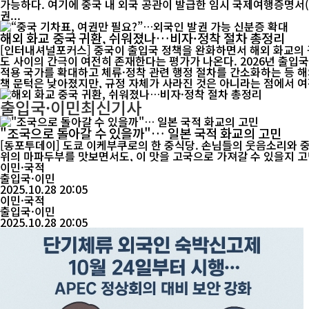
가능하다. 여기에 중국 내 외국 공관이 발급한 임시 국제여행증명서(유효한 비자 또는 체류 허가 증
권...
해외 화교 중국 귀환, 쉬워졌나…비자·정착 절차 총정리
[인터내셔널포커스] 중국이 출입국 정책을 완화하면서 해외 화교의 귀
도 사이의 간극이 여전히 존재한다는 평가가 나온다. 2026년 출입국 정책 기조: ‘개방 확대와 행정 간소화’ 중국 당국은 2026년 들어 출입국 정책을 지속적으로 완화하는 방향으로 조정하고 있다. 무비자
적용 국가를 확대하고 체류·정착 관련 행정 절차를 간소화하는 등 해외 화교의 귀환과 방문을 유도하는 조치가 
출입국·이민
최신기사
"조국으로 돌아갈 수 있을까"… 일본 국적 화교의 고민
[동포투데이] 도쿄 이케부쿠로의 한 중식당. 손님들의 웃음소리와 중
위의 마파두부를 맛보면서도, 이 맛을 고국으로 가져갈 수 있을지 고민한다. 일본의 고령화 문제가 심각해지면서, 일본 여권을 가진 화교 일부는 몰래 마음속으로 묻는다. “다시 중
까?” 하지만 중...
이민·국적
출입국·이민
2025.10.28 20:05
이민·국적
출입국·이민
2025.10.28 20:05