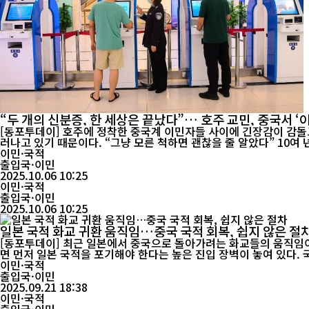
“두 개의 신분증, 한 세상은 끝났다”… 호주 교민, 중국서 ‘
[동포투데이] 호주에 정착한 중국계 이민자들 사이에 긴장감이 감돌고
러나고 있
이민·국적
출입국·이민
2025.10.06 10:25
이민·국적
출입국·이민
2025.10.06 10:25
일본 국적 화교 귀환 움직임…중국 국적 회복, 쉽지 않은 절
[동포투데이] 최근 일본에서 중국으로 돌아가려는 화교들의 움직임이 
면 먼저 일본 국적을 포기해야 한다는 높은 진입 장벽이 놓여 있다. 국적법의 엄격한 잣대 중국 「국적법」 제3조는 이중국적을 인정하지 않는다. 또한 제9조는 “중국 국적자가 자발적으로 외국 국적을 취
득...
이민·국적
출입국·이민
2025.09.21 18:38
이민·국적