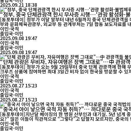
출입국·이민
2025.09.21 18:38
“정부, 중국 단체관광객 한시 무사증 시행…‘관광 활성화·불
[동포투데이] 정부가 이달 말부터 내년 6월까지 중국 단체관광객을 
부와 문화체육관광부, 외교부 등 관계부처는 7일 합동 보도자료를 내고
인 이상 단체관광...
이민·국적
출입국·이민
2025.09.08 19:47
이민·국적
출입국·이민
2025.09.08 19:47
“단체 관광은 무비자, 자유여행은 장벽 그대로”…中 관광객
[동포투데이] 정부가 오는 9월 29일부터 중국 단체 관광객에 한해
크루즈 상품에 참여하면 최대 3일간 비자 없이 한국을 방문할 수 있지만, 자유여행을 원하는
지만 자유여...
이민·국적
출입국·이민
2025.08.27 15:23
이민·국적
출입국·이민
2025.08.27 15:23
“중국서 아이 낳으면 국적 자동 취득?”… 까다로운 중국 국
[동포투데이]지난달 베이징의 한 병원 산부인과 대기실. 5년 넘게 
요?” 많은 이들이 직관적으로 “그렇다”고 답할지 모르지만, 중국의 현실은 다르다. 중국은 미국·캐나다와 달리 ‘출생지주의’가 아닌 ‘혈통주의’를 채택하고 있다. 부모가 모두 외국인이라면 중국에서 태어
난 아이라도...
이민·국적
출입국·이민