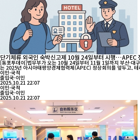
단기체류 외국인 숙박신고제 10월 24일부터 시행…APEC 
[동포투데이]법무부가 오는 10월 24일부터 11월 1일까지 부산·
는 2025년 아시아태평양경제협력체(APEC) 정상회의를 앞두고, 테러 위기 경보가 ‘관심’에서 ‘주
광객의 안전을 ...
이민·국적
출입국·이민
2025.10.21 22:07
이민·국적
출입국·이민
2025.10.21 22:07