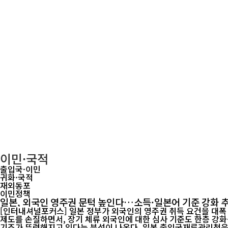
이민·국적
출입국·이민
귀화·국적
재외동포
이민정책
일본, 외국인 영주권 문턱 높인다…소득·일본어 기준 강화 
[인터내셔널포커스] 일본 정부가 외국인의 영주권 취득 요건을 대폭
제도를 손질하면서, 장기 체류 외국인에 대한 심사 기준도 한층 강
기조가 뚜렷해지고 있다는 분석이 나온다. 일본 출입국재류관리청은 4일 외국인 영주허가 신청에 관한 새로운 가이드라인 개정안을 공개했다. 개정안은 영주권 신청자의 경제적 자립 능력과 사회 적응 능