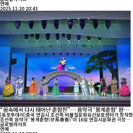
연예
2025.11.20 20:43
“꿈속에서 다시 태어난 춘향전”… 음악극 ‘몽계춘향’ 완판
흥행
[동포투데이]중국 연길시 조선족 비물질문화유산보호센터가 창작한
조선족 음악극 ‘몽계춘향(梦系春香)’이 16일 연길시문화관 극장에
서 마지막 시민 공연을 마치며 10일간의 공연 일정을 성공적으로 마
글로벌라이프
쳤다. 이번 공연은 11월 7일 개막해 16일까지 총 10회 연속으로 무
연예