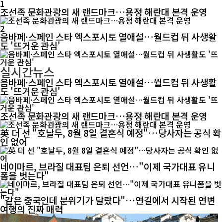
1
조선족 문화관광의 새 랜드마크…용정 해란대 본격 운영
2
음바페·스페인 스타 엑스포시토 열애설…월드컵 뒤 사생활
도 '뜨거운 관심'
실시간뉴스
음바페·스페인 스타 엑스포시토 열애설…월드컵 뒤 사생활
도 '뜨거운 관심'
조선족 문화관광의 새 랜드마크…용정 해란대 본격 운영
英 더 선 "호날두, 8월 8일 결혼식 예정"…당사자는 공식 확
인 없어
네이마르, 브라질 대표팀 은퇴 선언…"이제 국가대표 유니
폼을 벗는다"
"같은 중국인데 분위기가 달랐다"…연길에서 시작된 연변
여행의 진짜 매력