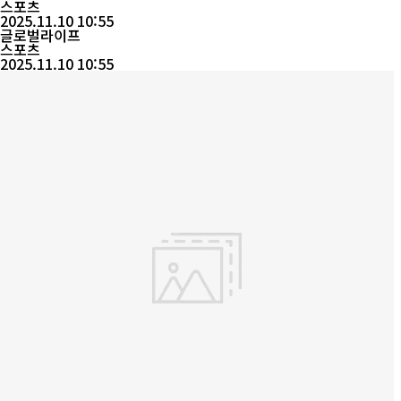
4강에 들고, 슈퍼리그 승격에 도전하겠다”고 힘주어 말했다. 이번
스포츠
선언은 성과 위에서 나온 자신감이다. 연변룽딩은 올 시즌 16승 7무
2025.11.10 10:55
7패, 승점 55점으로 4위를 기록하며 ‘8위 안착, 4강 도전’ 목표를 ...
글로벌라이프
스포츠
2025.11.10 10:55