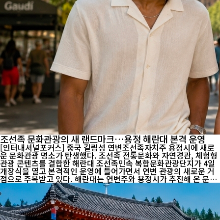
조선족 문화관광의 새 랜드마크…용정 해란대 본격 운영
[인터내셔널포커스] 중국 길림성 연변조선족자치주 용정시에 새로
운 문화관광 명소가 탄생했다. 조선족 전통문화와 자연경관, 체험형
관광 콘텐츠를 결합한 해란대 조선족민속 복합문화관광단지가 4일
개장식을 열고 본격적인 운영에 들어가면서 연변 관광의 새로운 거
점으로 주목받고 있다. 해란대는 연변주와 용정시가 추진해 온 문화
관광 경쟁력 강화 사업의 핵심 프로젝트다. 조선족 전통문화를 현대
적인 관광 콘텐츠로 재해석하고, 모아산과 해란강의 자연환경을 연
계해 문화와 휴식, 체험을 함께 즐길 수 있는 복합 관광공간으로 조
성됐다. 개장식은 조선족 전통 가무와 민속공연으로 막을 올렸다. 흥
겨운 장단에 맞춘 춤과 노래, 전통 공연이 이어지며 행사장은 축제