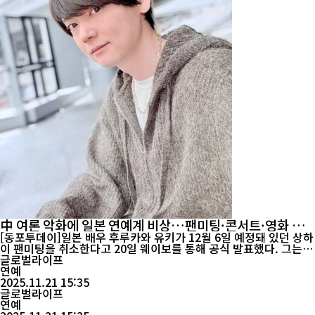
中 여론 악화에 일본 연예계 비상…팬미팅·콘서트·영화 개
봉 줄줄이 중단
[동포투데이]일본 배우 후루카와 유키가 12월 6일 예정돼 있던 상하
이 팬미팅을 취소한다고 20일 웨이보를 통해 공식 발표했다. 그는
“불가피한 사유로 행사를 취소하게 됐다”며 “이번 만남을 고대해온
글로벌라이프
모든 분께 가장 진심 어린 사과를 전한다”고 밝혔다. 이어 “늘 보내
연예
주신 성원에 깊이 감사드리며, 다른 자리에서 다시 여러분과 만나길
2025.11.21 15:35
기대한다”고 전했다. 최근 며칠 간 일본 연예인 및 일본 관련 공연·
글로벌라이프
행사들이 잇...
연예