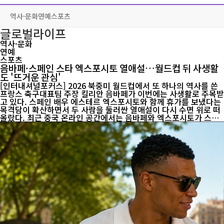
역사·문화
연예
스포츠
글로벌라이프
역사·문화
연예
스포츠
음바페·스페인 스타 엑스포시토 열애설…월드컵 뒤 사생활
도 '뜨거운 관심'
[인터내셔널포커스] 2026 북중미 월드컵에서 또 하나의 역사를 쓴
프랑스 축구대표팀 주장 킬리안 음바페가 이번에는 사생활로 주목받
고 있다. 스페인 배우 에스테르 엑스포시토와 함께 휴가를 보냈다는
목격담이 확산하면서 두 사람을 둘러싼 열애설이 다시 수면 위로 떠
올랐다. 최근 중국 온라인 공간에서는 음바페와 엑스포시토가 스페
인 바르셀로나에서 함께 휴가를 보내고 있다는 내용의 목격담이 잇
따라 공유됐다. 특히 사그라다 파밀리아 성당 인근에서 두 사람을 봤
다는 중국인 관광객의 이야기가 퍼지면서 관심이 더욱 커졌다. 일부
중국 온라인 매체와 소셜미디어에서는 음바페가 엑스포시토의 사진
과 함께 영어와 중국어로 애정 표현을 남기며 관계를 공식화했다는
주장까지 나왔다. 그러나 현재까지 두 사람이 연인 관계임을 직접 확
인한 공식 발표나 신뢰할 만한 근거는 확인되지 않고 있다. 때문에
두 사람의 관계...