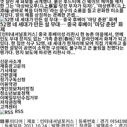
껏 살린 새 화보를 공개했다. 붉은 후드티에 긴 웨이브 헤어를 매치
한 그는 ‘마상바오푸(马上暴富·당장 부자가 되자)’, ‘마상톈푸(马上
添福·곧바로 복을 더하자)’라는 문구의 소품을 들고 온화한 미소를
지었다. 말의 해를 상징하는 경쾌한 콘셉...
52명 네 세대가 만든 설 무대… 중국 후베이 ‘마당 춘완’ 화
제
[인터내셔널포커스] 중국 후베이성 리촨시 한 농촌 마을에서, 연예
인도 무대 장치도 없는 ‘가족 춘완(春晚)’이 온라인에서 화제가 되고
있다. 한 집안 식구 52명, 네 세대가 한자리에 모여 직접 기획하고 출
연한 설맞이 공연이 소박한 구성에도 불구하고 큰 울림을 전했다는
평가다. 현지 보도에 따르면 리촨시 마...
신문사소개
제휴광고문의
기사제보
간편결제
정기구독신청
이용약관
개인정보처리방침
청소년보호정책
이메일무단수집거부
저작권정책
고객센터
RSS
韓華미디어 | 제호 : 인터내셔널포커스 | 등록번호 : 경기 아54198
│등록일자 2011.10.24│발행·편집인 : 정경화│발행주소 : 경기