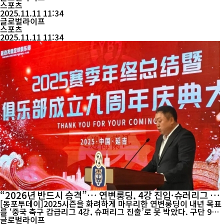
9월 중국 축구 갑급리그 이달의 감독상’을 수상하며 팬들의 뜨거운
스포츠
환호를 받았다. 이날 시상식은 경기 전 간소하지만 뜻깊게 진행됐다.
2025.11.11 11:34
중국 축구협회 경기감독관 왕스제(王世杰)가 직접 트로피를 전...
글로벌라이프
스포츠
2025.11.11 11:34
“2026년 반드시 승격”… 연변룽딩, 4강 진입·슈러리그 도
전 선언
[동포투데이]2025시즌을 화려하게 마무리한 연변룽딩이 내년 목표
를 ‘중국 축구 갑급리그 4강, 슈퍼리그 진출’로 못 박았다. 구단 9주
년 기념식에서 장문길(张文吉) 구단주는 “2026시즌엔 반드시 상위
글로벌라이프