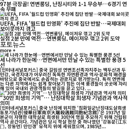
97분 극장골! 연변룽딩, 난징시티와 1-1 무승부…6경기 연
속 무패
UEFA, FIFA '월드컵 민영화' 추진에 집단 반발…국제대회
보이콧까지 경고
실점 2분 만에 역전…연변룽딩, 메이저우 꺾고 2위 도약
포토뉴스
more +
세 나라가 한눈에…연변에서만 만날 수 있는 특별한 풍경 5
선
[인터내셔널포커스] 중국 길림성 연변조선족자치주는 백두산과 두
만강, 국경지대가 어우러진 독특한 자연환경과 역사·문화적 배경을
바탕으로 중국에서도 손꼽히는 관광지로 평가받는다. 특히 연변에
는 다른 지역에서는 쉽게 찾아보기 힘든 이색 풍경들이 곳곳에 자리
해 있어 국내외 관광객들의 발길을 끌고 있다. ...
“30만 희생의 기억”… 난징대학살 희생자 기념관과 역사적
의미
[인터네셔널포커스] 중국 난징에 위치한 ‘침화일군난징대도살희생
동포기념관(侵華日軍南京大屠殺遇難同胞紀念館)’은 1937년 일
본군이 자행한 대학살로 희생된 30만여 명을 추모하기 위해 건립된
역사 공간이다. 기념관은 당시 학살 현장 중 하나였던 ‘강동문(江东
门, 장둥먼) 만인갱’ 유적지 위에 세워졌으며, 1985년...