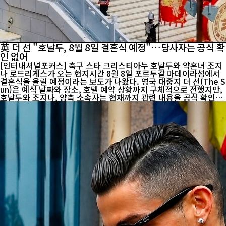
英 더 선 "호날두, 8월 8일 결혼식 예정"…당사자는 공식 확
인 없어
[인터내셔널포커스] 축구 스타 크리스티아누 호날두와 약혼녀 조지
나 로드리게스가 오는 현지시간 8월 8일 포르투갈 마데이라섬에서
결혼식을 올릴 예정이라는 보도가 나왔다. 영국 대중지 더 선(The S
un)은 예식 날짜와 장소, 호텔 예약 상황까지 구체적으로 전했지만,
호날두와 조지나, 양측 소속사는 현재까지 관련 내용을 공식 확인하
지 않고 있다. 따라서 이번 결혼설 역시 외신 보도에 근거한 내용으
로, 사실 여부는 아직 검증되지 않은 상태다. 더 선은 호날두와 조지
나가 포르투갈 마데이라섬 수도 푼샬(Funchal)의 대성당에서 결혼
식을 올리고, 피로연은 인근 5성급 사보이 팰리스 호텔에서 진행할
예정이라고 보도했다. 마데이라는 호날두가 태어나 유소년 시절을
보낸 고향으로, 그의 축구 인생이 시작된 상징적인 장소다. 더 선은
호텔이 해당 기간 일부 객실 층과 바(Bar) 시설을 일반 고객에게 개
방하지 ...