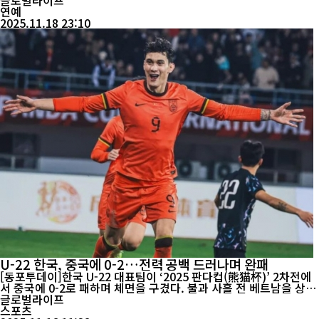
모두 내가 소중히 여기는 가족이며, 나는 영...
글로벌라이프
연예
2025.11.18 23:10
U-22 한국, 중국에 0-2…전력 공백 드러나며 완패
[동포투데이]한국 U-22 대표팀이 ‘2025 판다컵(熊猫杯)’ 2차전에
서 중국에 0-2로 패하며 체면을 구겼다. 불과 사흘 전 베트남을 상대
로도 고전했던 중국이 주축 선수들이 합류하자 전혀 다른 전력을 보
글로벌라이프
여준 반면, 한국은 경기 내내 주도권을 내주며 힘겨운 90분을 보냈
스포츠