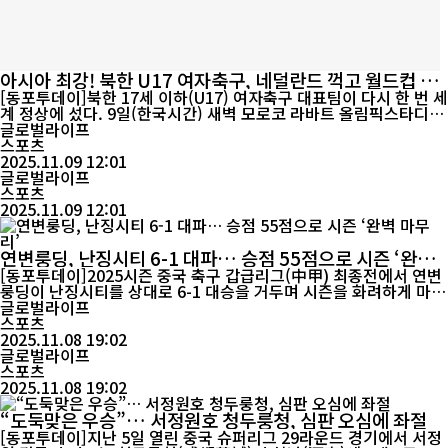
아시아 최강! 북한 U17 여자축구, 네덜란드 꺽고 월드컵 4회
우승
[동포투데이]북한 17세 이하(U17) 여자축구 대표팀이 다시 한 번 세
계 정상에 섰다. 9일(한국시간) 새벽 모로코 라바트 올림픽스타디움
에서 열린 2025 FIFA U17 여자월드컵 결승전에서 북한은 네덜란드
글로벌라이프
를 3-0으로 완파하고 대회 2연패를 달성했다. 이로써 북한은 통산
스포츠
네 번째 우승을 차지하며, 대회 역사상 처음으로 ‘4회 챔피언’에 오
2025.11.09 12:01
른 팀이 됐다. 이번 대회에서 북한의 행보는 그야말로 압도적이었다.
글로벌라이프
15일간 7경기를 모...
스포츠
2025.11.09 12:01
연변룽딩, 난징시티 6-1 대파… 승점 55점으로 시즌 ‘완벽
마무리’
[동포투데이]2025시즌 중국 축구 갑급리그(中甲) 최종전에서 연변
룽딩이 난징시티를 상대로 6-1 대승을 거두며 시즌을 화려하게 마무
리했다. 8일 오후 연길 홈구장에서 열린 경기에서 연변룽딩은 전반
글로벌라이프
14분, 포브스(福布斯)가 왼쪽 페널티박스에서 강력한 중거리 슈팅
스포츠
으로 선제골을 터뜨리며 기선 제압에 성공했다. 이후 전반 43분 난
2025.11.08 19:02
징시티의 딩윈펑(丁云峰)이 두 번째 경고를 받아 퇴장당하면서 경기
글로벌라이프
의...
스포츠
2025.11.08 19:02
“도둑맞은 우승”… 서정원호 청두룽청, 심판 오심에 좌절
[동포투데이]지난 5일 열린 중국 슈퍼리그 29라운드 경기에서 서정