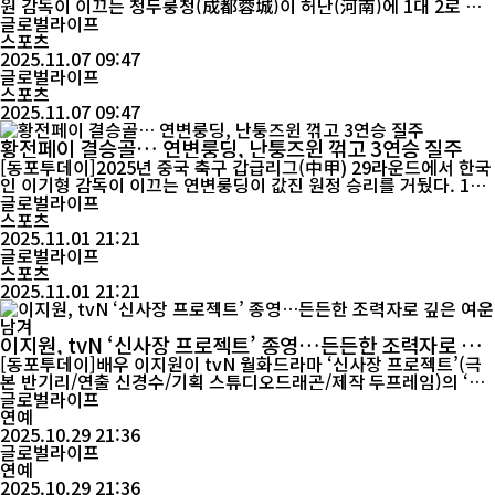
원 감독이 이끄는 청두룽청(成都蓉城)이 허난(河南)에 1대 2로 패
했다. 그러나 패배의 원인은 단순한 경기력 문제가 아니었다. 중국축
글로벌라이프
구협회가 공식적으로 “두 차례의 중대한 오심이 있었다”고 인정하
스포츠
면서, 청두룽청의 우승 경쟁이 사실상 심판의 판정에 의해 좌절됐다
2025.11.07 09:47
는 비판이 거세지고 있다. 이번 경기는 사실상 올 시즌 우승 향방을
글로벌라이프
가를 분수령이...
스포츠
2025.11.07 09:47
황전페이 결승골… 연변룽딩, 난퉁즈윈 꺾고 3연승 질주
[동포투데이]2025년 중국 축구 갑급리그(中甲) 29라운드에서 한국
인 이기형 감독이 이끄는 연변룽딩이 값진 원정 승리를 거뒀다. 1일
오후 열린 경기에서 연변룽딩은 난퉁즈윈을 1-0으로 제압하며 리그
글로벌라이프
3연승을 이어갔다. 승리의 주인공은 26세 공격수 황전페이였다. 난
스포츠
퉁즈윈은 경기 전까지 6위, 연변룽딩은 4위에 올라 있었다. 객관적
2025.11.01 21:21
인 전력과 홈 이점을 앞세운 난퉁즈윈이 우세할 것이라는 전망이 많
글로벌라이프
았지만, 결과는...
스포츠
2025.11.01 21:21
이지원, tvN ‘신사장 프로젝트’ 종영…든든한 조력자로 깊
은 여운 남겨
[동포투데이]배우 이지원이 tvN 월화드라마 ‘신사장 프로젝트’(극
본 반기리/연출 신경수/기획 스튜디오드래곤/제작 두프레임)의 ‘강
여경’으로서 마지막까지 진한 여운을 남겼다. ‘신사장 프로젝트’는
글로벌라이프
전설적인 협상가 출신 치킨집 사장 신사장(한석규 분)이 편법과 준
연예
법의 경계를 넘나들며 다양한 사건을 해결하는 분쟁 해결 히어로 드
2025.10.29 21:36
라마로, 지난 28일 방송을 끝으로 막을 내렸다. 이지원은 극 중 마헌
글로벌라이프
경찰서 순경...
연예
2025.10.29 21:36