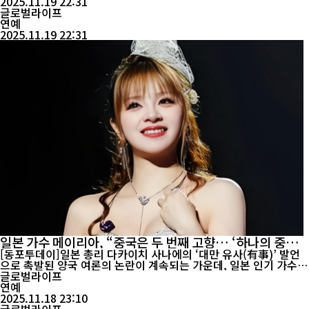
대에 올랐다. 평일은 오후 7시, 주말은 오후 3시로 시간을 조정해 다
2025.11.19 22:31
양한 관객층이 관람할 수 있도록 배려했다. 작품은 조선족 고전 ‘춘
글로벌라이프
향전’...
연예
2025.11.19 22:31
일본 가수 메이리아, “중국은 두 번째 고향… ‘하나의 중국’
지지”
[동포투데이]일본 총리 다카이치 사나에의 ‘대만 유사(有事)’ 발언
으로 촉발된 양국 여론의 논란이 계속되는 가운데, 일본 인기 가수
메이리아(MARiA, 美依礼芽)가 중국 SNS를 통해 공개적으로 ‘하나
글로벌라이프
의 중국’ 원칙을 지지한다고 밝혀 주목된다. 18일 마리아는 자신의
연예
웨이보 계정에 “중국은 나에게 두 번째 고향이다. 중국의 친구들은
2025.11.18 23:10