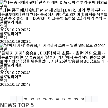
"나는 중국에서 왔다"던 천재 래퍼 D.Ark, 마약 투약·판매
혐의로 구속
[동포투데이] 한때 “나는 중국에서 왔다”고 외치며 힙합계를 뒤흔들
었던 중국 출신 래퍼 D.Ark(다이크·본명 도하오·21)가 마약 투약과
판매 혐의로 경찰에 붙잡혔다. 전남 목포경찰서는 27일 마약류관리
글로벌라이프
법 위반 혐의로 D.Ark를 체포하고 구속영장을 신청했다고 밝혔다.
연예
경찰은 그의 거주지에서 대마초와 분량 포장용 비닐봉지를 함께 압
2025.10.29 20:32
수했으며, D.Ark는 “지인의 물건일 뿐 자신과 무관하다”며 혐의를
글로벌라이프
부인하고 있는 ...
연예
2025.10.29 20:32
‘달까지 가자’ 홍승희, 마지막까지 소름… 빌런 엔딩으로 긴
장감 폭발
[동포투데이]배우 홍승희가 ‘달까지 가자’에서 충격적인 반전을 선
보이며 안방극장을 뒤흔들었다. 지난 25일 방송된 MBC 금토드라마
‘달까지 가자’(기획 장재훈·연출 오다영·정훈·극본 나윤채·제작 본
글로벌라이프
팩토리) 11회에서는 마론제과 마케팅팀 신입사원 정다희(홍승희
연예
분)가 사내 익명 게시판을 발칵 뒤집은 악플러 ‘호빵한입’의 정체로
2025.10.27 20:48
글로벌라이프
밝혀지며 소름 돋는 전개가 펼쳐졌다. ...
연예
2025.10.27 20:48
21
22
23
24
25
26
27
28
29
30
NEWS
TOP 5