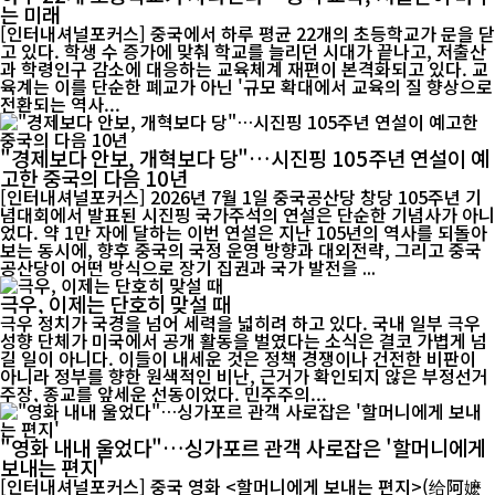
는 미래
[인터내셔널포커스] 중국에서 하루 평균 22개의 초등학교가 문을 닫
고 있다. 학생 수 증가에 맞춰 학교를 늘리던 시대가 끝나고, 저출산
과 학령인구 감소에 대응하는 교육체계 재편이 본격화되고 있다. 교
육계는 이를 단순한 폐교가 아닌 '규모 확대에서 교육의 질 향상으로
전환되는 역사...
"경제보다 안보, 개혁보다 당"…시진핑 105주년 연설이 예
고한 중국의 다음 10년
[인터내셔널포커스] 2026년 7월 1일 중국공산당 창당 105주년 기
념대회에서 발표된 시진핑 국가주석의 연설은 단순한 기념사가 아니
었다. 약 1만 자에 달하는 이번 연설은 지난 105년의 역사를 되돌아
보는 동시에, 향후 중국의 국정 운영 방향과 대외전략, 그리고 중국
공산당이 어떤 방식으로 장기 집권과 국가 발전을 ...
극우, 이제는 단호히 맞설 때
극우 정치가 국경을 넘어 세력을 넓히려 하고 있다. 국내 일부 극우
성향 단체가 미국에서 공개 활동을 벌였다는 소식은 결코 가볍게 넘
길 일이 아니다. 이들이 내세운 것은 정책 경쟁이나 건전한 비판이
아니라 정부를 향한 원색적인 비난, 근거가 확인되지 않은 부정선거
주장, 종교를 앞세운 선동이었다. 민주주의...
"영화 내내 울었다"…싱가포르 관객 사로잡은 '할머니에게
보내는 편지'
[인터내셔널포커스] 중국 영화 <할머니에게 보내는 편지>(给阿嬷