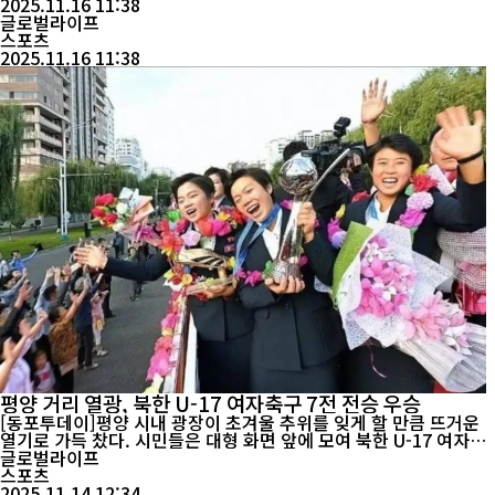
다. 경기 초반부터 분위기는 한국에 불리하게 흘렀다. 중국의 왕보하
2025.11.16 11:38
오가 오른쪽 측면에서 개인기로 수비수를 제치고 날린 패스가 결
글로벌라이프
정...
스포츠
2025.11.16 11:38
평양 거리 열광, 북한 U-17 여자축구 7전 전승 우승
[동포투데이]평양 시내 광장이 초겨울 추위를 잊게 할 만큼 뜨거운
열기로 가득 찼다. 시민들은 대형 화면 앞에 모여 북한 U-17 여자축
구팀의 결승 경기를 지켜봤다. 경기 종료와 함께 박수와 환호가 거리
글로벌라이프
를 뒤흔들었다. 북한 선수들은 이번 대회에서 7전 전승을 기록하며
스포츠
역사적인 성과를 거뒀다. 조별리그에서 멕시코와 카메룬, 네덜란드
2025.11.14 12:34