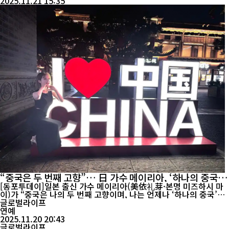
2025.11.21 15:35
“중국은 두 번째 고향”… 日 가수 메이리아, ‘하나의 중국’
공개 지지
[동포투데이]일본 출신 가수 메이리아(美依礼芽·본명 미즈하시 마
이)가 “중국은 나의 두 번째 고향이며, 나는 언제나 ‘하나의 중국’을
지지한다”고 밝힌 발언이 중국 온라인에서 큰 화제를 모으고 있다.
글로벌라이프
지난 18일 그녀가 웨이보에 올린 글은 곧바로 다수 플랫폼의 실시간
연예
검색어에 오르며 중국 팬들의 지지를 받았다. 1992년 일본 이바라키
2025.11.20 20:43
현 쓰치우라에서 태어난 메...
글로벌라이프