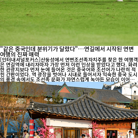
"같은 중국인데 분위기가 달랐다"…연길에서 시작된 연변
여행의 진짜 매력
[인터내셔널포커스]산둥성에서 연변조선족자치주를 찾은 한 여행객
은 연길역에 내리자마자 가장 먼저 이런 인상을 받았다고 했다. 화려
한 관광지보다 먼저 눈에 들어온 것은 중국어와 조선어가 나란히 적
힌 간판이었다. 역 광장을 벗어나 시내로 들어서자 익숙한 중국 도시
의 풍경 속에서도 조선족 문화가 자연스럽게 녹아든 모습이 이어졌
다. 연길은 연변 여행의 출발점이다. 대형 쇼핑몰과 현대식 건물 사
이에는 조선족 음식점과 오래된 상가가 조화를 이루고, 거리에서는
중국어와 조선어가 함께 사용된다. 빠르게 변화하는 도시이면서도
오랜 생활문화가 자연스럽게 이어지는 모습은 다른 중국 도시에서는
쉽게 만나기 어려운 풍경이다. 연길을 대표하는 관광지인 조선족민
속원은 연변 문화를 가장 가까이에서 체험할 수 있는 곳이다. 전통가
옥과 생활공간이 재현돼 있고, 조선족 전통복식을 입고 사진을 남기
려...