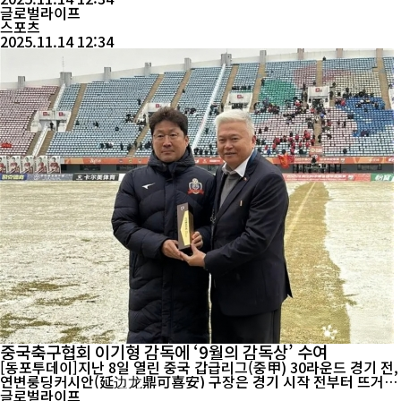
를 차례로 제압했고, 토너먼트에서는 모로코와 일본, 브라질을 이기
글로벌라이프
며 결승에서...
스포츠
2025.11.14 12:34
중국축구협회 이기형 감독에 ‘9월의 감독상’ 수여
[동포투데이]지난 8일 열린 중국 갑급리그(중甲) 30라운드 경기 전,
연변룽딩커시안(延边龙鼎可喜安) 구장은 경기 시작 전부터 뜨거운
박수로 물들었다. 홈팀 연변룽딩의 이기형(李基珩) 감독이 ‘2025년
글로벌라이프