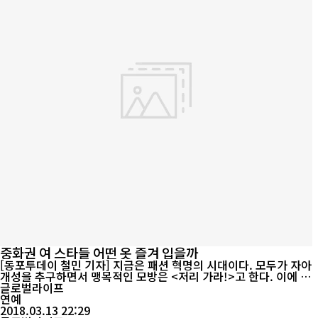
중화권 여 스타들 어떤 옷 즐겨 입을까
[동포투데이 철민 기자] 지금은 패션 혁명의 시대이다. 모두가 자아
개성을 추구하면서 맹목적인 모방은 <저리 가라!>고 한다. 이에 더
욱 민감한 분야는 연예권이고, 남녀 유별로 보면 여 스타들이 특별하
글로벌라이프
다. 그럼 현재 중화권에서 뜨고 있는 여 스타들의 개인 패션을 살펴
연예
본다. 양 잉 양잉(杨颖-사진 왼쪽 사람)이 착용한 코트와 후드 티셔
2018.03.13 22:29