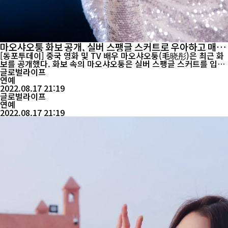
마오샤오퉁 화보 공개, 실버 스팽글 스커트로 우아하고 매혹
적인 분위기 연출
[동포투데이] 중국 영화 및 TV 배우 마오샤오퉁(毛晓彤)은 최근 화
보를 공개했다. 화보 속의 마오샤오퉁은 실버 스팽글 스커트를 입고
우아하고 매혹적인 분위기를 연출했다. 마오샤오퉁은1988년 중국
글로벌라이프
톈진에서 태어났으며 중앙희극학원를 졸업했다. 2005년 TV 코미디
연예
'양광의 행복한 삶'에 출연하며 연기의 길에 들어섰다. 2010년 액션
2022.08.17 21:19
사극 드라마 '여신을 잡아라'로 화제를 모았고 2012년에는 고전 ...
글로벌라이프
연예
2022.08.17 21:19