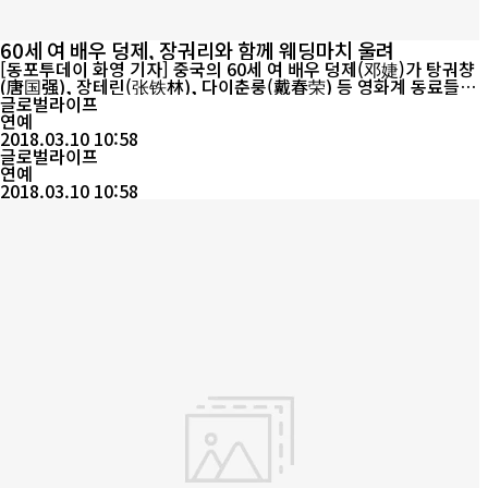
60 세 여 배우 덩제, 장궈리와 함께 웨딩마치 울려
[동포투데이 화영 기자] 중국의 60세 여 배우 덩제(邓婕)가 탕궈챵
(唐国强), 장테린(张铁林), 다이춘룽(戴春荣) 등 영화계 동료들의
축복 속에서 신랑 장궈리(张国立)의 팔을 끼고 웨딩마치를 울렸다고
글로벌라이프
8일 소후망(搜狐网)이 보도했다. 덩제와 장궈리는 TV드라마 <강희
연예
미복사방기(康熙微服私访记)>에서 나오는 남 ‧ 녀 주인공으로서 이
2018.03.10 10:58
날의 이들의 혼례는 연예권은 물론 많은 팬들의 관심을 자아냈다....
글로벌라이프
연예
2018.03.10 10:58