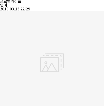
츠(印花卫衣)는 그닥 고급스러워 보이지 않지만 활...
글로벌라이프
연예
2018.03.13 22:29