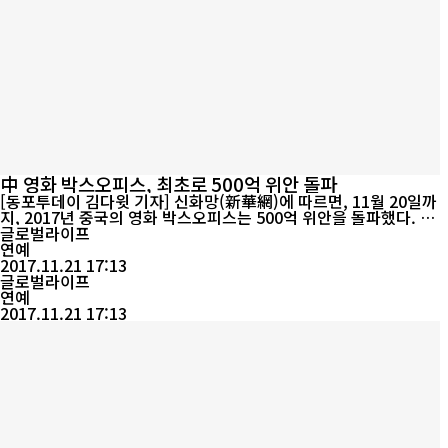
中 영화 박스오피스, 최초로 500억 위안 돌파
[동포투데이 김다윗 기자] 신화망(新華網)에 따르면, 11월 20일까
지, 2017년 중국의 영화 박스오피스는 500억 위안을 돌파했다. 중
국의 영화 박스오피스는 올해 처음으로 500억 위안 선을 넘었다. 국
글로벌라이프
가신문출판광전총국 영화국 데이터에 따르면 11월 20일 18시 57분
연예
까지, 전국의 영화관람객 수는 동기대비 15% 증가한 연인원 14억
2017.11.21 17:13
4,800만명, 박스오피스 총 금액 가운데 국산영화는 52.4%를 차지
글로벌라이프
한 262억 위안을 기록했다...
연예
2017.11.21 17:13