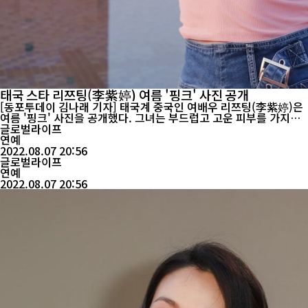
태국 스타 리쯔팅(李紫婷) 여름 '핑크' 사진 공개
[동포투데이 김나래 기자] 태국계 중국인 여배우 리쯔팅(李紫婷)은
여름 '핑크' 사진을 공개했다. 그녀는 부드럽고 고운 피부를 가지고
있을 뿐만아니라 몸매도 뛰어나며 특히 '이국적인' 얼굴이 매력적이
글로벌라이프
다. 2000년 1월 20일 태국 방콕에서 태어난 리쯔팅은 태국계 중국
연예
인 여성 가수, 진행자 및 배우이다. 리쯔팅은 2022년 3월 뮤지컬 버
2022.08.07 20:56
라이어티 쇼 '필...
글로벌라이프
연예
2022.08.07 20:56