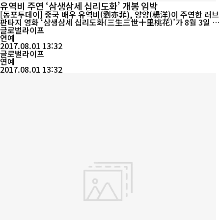
유역비 주연 ‘삼생삼세 십리도화’ 개봉 임박
[동포투데이] 중국 배우 유역비(劉亦菲), 양양(楊洋)이 주연한 러브
판타지 영화 ‘삼생삼세 십리도화(三生三世十里桃花)’가 8월 3일 오
후 2시부터 중국 각지 영화관에서 개봉 된다. 영화 ‘삼생삼세 십리도
글로벌라이프
화’는 동명 소설에 의해 개편한 것으로 칭치우(青丘)의 여제인 바이
연예
첸(白浅)과 천족의 황태자 예화(夜華)와의 과거와 현재와 미래 삼세
2017.08.01 13:32
(즉 전생과 이승 그리고 내생)을 뛰어넘은 세상에 둘도 없는 사랑을
글로벌라이프
연예
이야기 했다. ...
2017.08.01 13:32