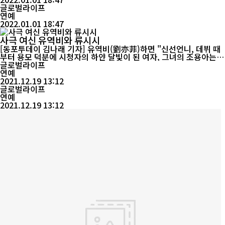
디스는 MGM 콜롬비아의 한 영화제판공장에서 스크랩 작업을 했으
글로벌라이프
며 어머니...
연예
2022.01.01 18:47
사극 여신 유역비와 류시시
[동포투데이 김나래 기자] 유역비(劉亦菲)하면 "신선언니, 데뷔 때
부터 용모 덕분에 시청자의 하얀 달빛이 된 여자, 그녀의 조용아는
발랄하고 사랑스러우며, 그녀의 용녀는 차갑고 부드러우며, 인간적
글로벌라이프
인 인기를 잃지 않아 마치 김용 소설 속 용녀였던 것 같다. 유역비가
연예
뜨고 난 뒤에는 유역비와 같은 여배우들이 우후죽순으로 등장했지만
2021.12.19 13:12
류시시(劉詩詩)를 제외하고 누구도 유역비와 비교할 수 없었다. ...
글로벌라이프
연예
2021.12.19 13:12