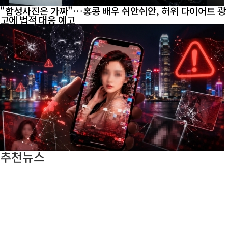
"합성사진은 가짜"…홍콩 배우 쉬안쉬안, 허위 다이어트 광
고에 법적 대응 예고
추천뉴스