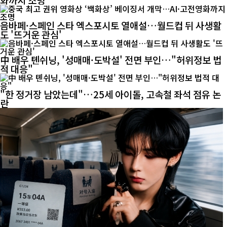
음바페·스페인 스타 엑스포시토 열애설…월드컵 뒤 사생활
도 '뜨거운 관심'
中 배우 톈쉬닝, '성매매·도박설' 전면 부인…"허위정보 법
적 대응"
"한 정거장 남았는데"…25세 아이돌, 고속철 좌석 점유 논
란