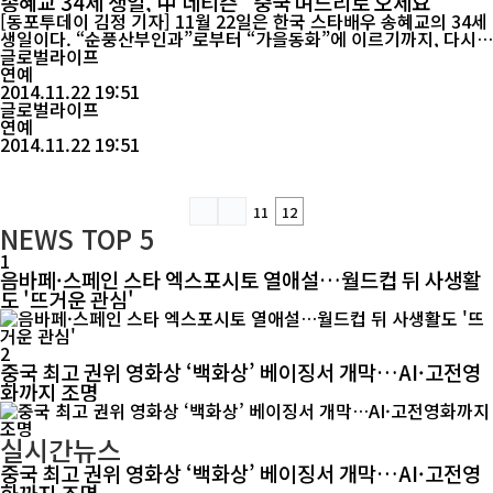
송혜교 34세 생일, 中 네티즌 “중국 며느리로 오세요”
[동포투데이 김정 기자] 11월 22일은 한국 스타배우 송혜교의 34세
생일이다. “순풍산부인과”로부터 “가을동화”에 이르기까지, 다시
“그 겨울 바람이 분다”에까지 중국인들의 마음속 한 곳은 늘 한국 스
글로벌라이프
크린 여신의 자리를 송혜교에게 남겨주었다고 중국 텅쉰망이 22일
연예
전했다. 1996년, 송혜교는 모텔 선발대회에서 우승을 따내고 연예
2014.11.22 19:51
계에 진출, 2000년에 “가을동화”에 출연해 KBS 최우수인기상을 받
글로벌라이프
았다. 이 드라마는 ...
연예
2014.11.22 19:51
11
12
NEWS
TOP 5
1
음바페·스페인 스타 엑스포시토 열애설…월드컵 뒤 사생활
도 '뜨거운 관심'
2
중국 최고 권위 영화상 ‘백화상’ 베이징서 개막…AI·고전영
화까지 조명
실시간뉴스
중국 최고 권위 영화상 ‘백화상’ 베이징서 개막…AI·고전영
화까지 조명