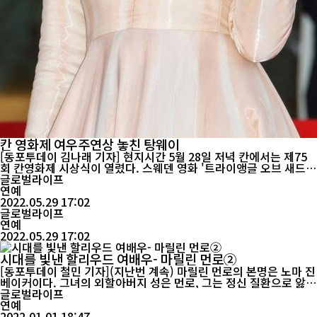
칸 영화제 여우주연상 놓친 탕웨이
[동포투데이 김나래 기자] 현지시간 5월 28일 저녁 칸에서는 제75
회 칸영화제 시상식이 열렸다. 스웨덴 영화 '트라이앵글 오브 새드니
스'가 올해 칸 영화제에서 황금종려상을 수상했다. 이는 루벤 외스틀
글로벌라이프
룬드 감독이 2017년 더스퀘어(The Square)에 이어 두 번째 황금
연예
종려상을 수상한 것으로 된다. 박찬욱은 '헤어질 결심'으로 감독상,
2022.05.29 17:02
송강호는 '브로커'로 남우주연상, 자흐라 아미르 에...
글로벌라이프
연예
2022.05.29 17:02
시대를 빛낸 할리우드 여배우- 마릴린 먼로②
[동포투데이 철민 기자](지난번 계속) 마릴린 먼로의 본명은 노마 진
베이커이다. 그녀의 외할아버지 성은 먼로, 그는 정신 질환으로 앓고
있는 자동차 엔지니어였으며 늘 자신을 제임스 먼로 대통령의 자손
글로벌라이프
이라고 했다. 그리고 외할머니인 델라에게도 정신적인 장애가 있어
연예
발작을 일으키기 시작하면 매우 격렬했다. 그런가 하면 어머니 글래
2022.01.01 18:47