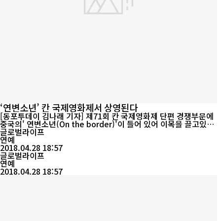
‘연변소년’ 칸 국제영화제서 상영된다
[동포투데이 김나래 기자] 제71회 칸 국제영화제 단편 경쟁부문에
중국의' 연변소년(On the border)'이 들어 있어 이목을 끌고있다.
'연변소년'은 위서균(魏书钧)감독의 작품으로 기타 7부의 작품과 함
글로벌라이프
께 단편경쟁부문 금종려상을 다투게 된다. '연변소년' 편집자는 북경
연예
영화학원 영화학학과 2009급 본과졸업생 진시공이다. 그는 현재 미
2018.04.28 18:57
국 뉴욕대학에서 석사과정을 밟고 있다. 영화제 공식사이트에 따르
글로벌라이프
면 올해 영화제 ...
연예
2018.04.28 18:57