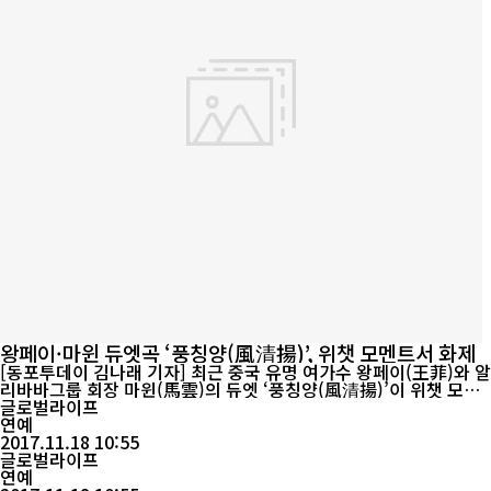
왕페이·마윈 듀엣곡 ‘풍칭양(風清揚)’, 위챗 모멘트서 화제
[동포투데이 김나래 기자] 최근 중국 유명 여가수 왕페이(王菲)와 알
리바바그룹 회장 마윈(馬雲)의 듀엣 ‘풍칭양(風清揚)’이 위챗 모멘
트(微信朋友圈)에서 화제가 되고 있다. 마 회장은 “마윈, 네가 이 노
글로벌라이프
래를 잘 부르면 모두가 기쁘지 않겠지만 잘 부르지 못하면 오히려 모
연예
두가 기뻐할 것이다”고 농을 던졌다. 펑칭양은 영화 궁서우다오(功
2017.11.18 10:55
守道)의 OST로 지난 4일 정식으로 공개됐으며 이 노래를 녹음하는
글로벌라이프
과정에...
연예