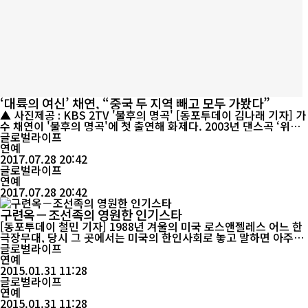
‘대륙의 여신’ 채연, “중국 두 지역 빼고 모두 가봤다”
▲ 사진제공 : KBS 2TV '불후의 명곡' [동포투데이 김나래 기자] 가
수 채연이 '불후의 명곡'에 첫 출연해 화제다. 2003년 댄스곡 ‘위험
한 연출’로 데뷔한 채연은 빼어난 외모와 탄탄한 가창력, 화려한 퍼
글로벌라이프
포먼스로 ‘둘이서’, ‘흔들려’ 등의 히트곡을 발표해 큰 사랑을 받으며
연예
섹시함의 대명사로 불리는 데뷔 15년차 명품 디바. 또한 2008년부
2017.07.28 20:42
터 중국에 진출해 활발히 활동하며 ‘한류 여신’으로 자리매김한 채연
글로벌라이프
은 이번 ...
연예
2017.07.28 20:42
구련옥－조선족의 영원한 인기스타
[동포투데이 철민 기자] 1988년 겨울의 미국 로스앤젤레스 어느 한
극장무대, 당시 그 곳에서는 미국의 한인사회로 놓고 말하면 아주
“이색”적인 공연이 펼쳐지고 있었다. 바로 이른바 “공산국가”에서
글로벌라이프
온 중국 조선족예술단의 대형공연이었던 것이다. 중국조선족의 쟁
연예
쟁한 중견가수들인 유병걸, 김만, 최경호, 조옥형 등이 무대에 오른
2015.01.31 11:28
글로벌라이프
가운데 한 20대 초반의 여성가수가 관중들의 이목을 잡았다. ...
연예
2015.01.31 11:28