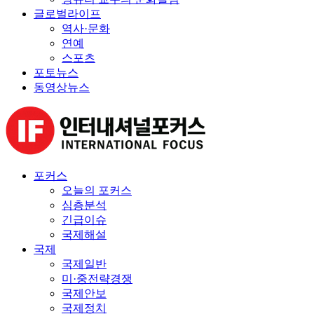
글로벌라이프
역사·문화
연예
스포츠
포토뉴스
동영상뉴스
포커스
오늘의 포커스
심층분석
긴급이슈
국제해설
국제
국제일반
미·중전략경쟁
국제안보
국제정치