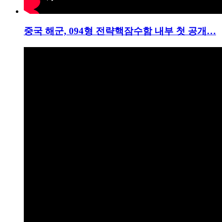
중국 해군, 094형 전략핵잠수함 내부 첫 공개…