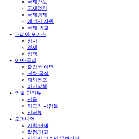
국제안보
국제정치
국제경제
에너지·자원
국제·외교
코리아 포커스
정치
경제
정책
이민·국적
출입국·이민
귀화·국적
재외동포
이민정책
인물·인터뷰
인물
외교가 사람들
인터뷰
오피니언
기획/연재
칼럼/기고
장유리 교수의 문화칼럼