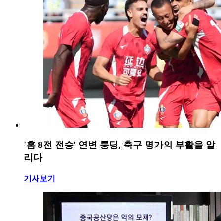
'홈 8전 전승' 연변 룽딩, 축구 명가의 부활을 알
리다
기사보기