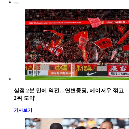
실점 2분 만에 역전…연변룽딩, 메이저우 꺾고
2위 도약
기사보기