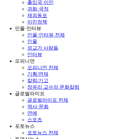
출입국·이민
귀화·국적
재외동포
이민정책
인물·인터뷰
인물·인터뷰 전체
인물
외교가 사람들
인터뷰
오피니언
오피니언 전체
기획/연재
칼럼/기고
장유리 교수의 문화칼럼
글로벌라이프
글로벌라이프 전체
역사·문화
연예
스포츠
포토뉴스
포토뉴스 전체