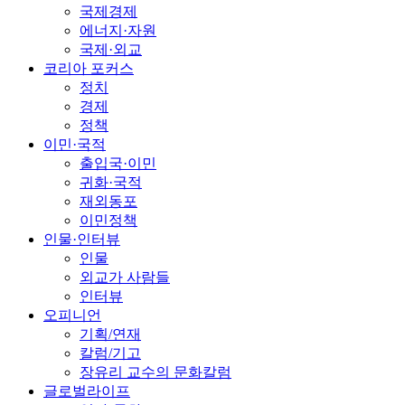
국제경제
에너지·자원
국제·외교
코리아 포커스
정치
경제
정책
이민·국적
출입국·이민
귀화·국적
재외동포
이민정책
인물·인터뷰
인물
외교가 사람들
인터뷰
오피니언
기획/연재
칼럼/기고
장유리 교수의 문화칼럼
글로벌라이프