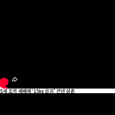
5세 조카 세배에 ‘15㎏ 은괴’ 건넨 삼촌