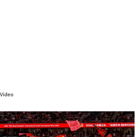
V
ideo