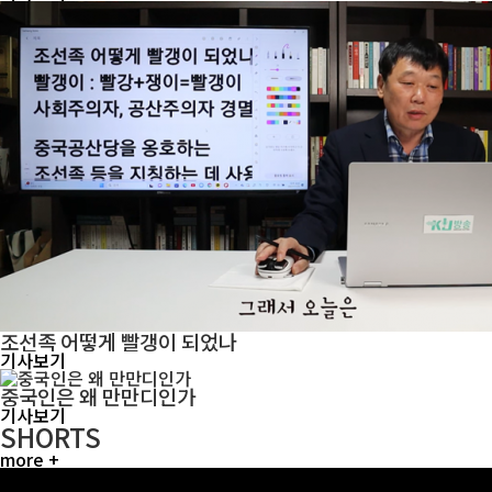
조선족 어떻게 빨갱이 되었나
기사보기
중국인은 왜 만만디인가
기사보기
SHORTS
more +