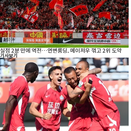
실점 2분 만에 역전…연변룽딩, 메이저우 꺾고 2위 도약
기사보기