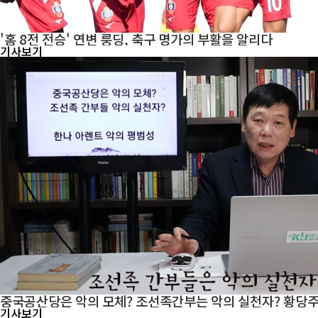
'홈 8전 전승' 연변 룽딩, 축구 명가의 부활을 알리다
기사보기
중국공산당은 악의 모체? 조선족간부는 악의 실천자? 황당
기사보기