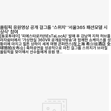
올림픽 응원영상 공개 걸그룹 '스위치' '서울365 패션모델 시
상식' 참여
[동포투데이] '피에스타로카(fiEsTaLocA)' 발매 후 강남역 지하 허브플
라자쉼터에서 '가상현실 360VR 공개음악방송'과 함께한 쇼케이스를 성
황리에 마치고 힐튼 상하이 세계 여행 콘퍼런스(在上海 希尔顿酒店 全
球旅拍发布会) 축하공연을 성공적으로 마친 걸그룹 스위치가 브라질
올림픽을 맞이해서 선수들에게 응원 영...