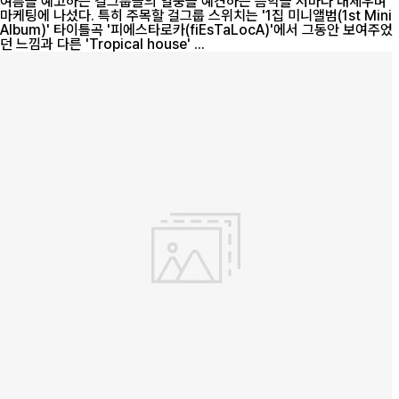
여름을 예고하는 걸그룹들의 열풍을 예견하는 음악을 저마다 내세우며
마케팅에 나섰다. 특히 주목할 걸그룹 스위치는 '1집 미니앨범(1st Mini
Album)' 타이틀곡 '피에스타로카(fiEsTaLocA)'에서 그동안 보여주었
던 느낌과 다른 'Tropical house' ...