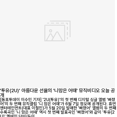
'투유(2U)' 아름다운 선율의 '니맘은 어때' 뮤직비디오 오늘 공
개
[동포투데이 이수민 기자] '2U(투유)'의 첫 번째 디지털 싱글 앨범 '빠졌
어'의 두 번째 뮤직클립 '니 맘은 어때'가 6월 7일 정오에 공개된다. 휴먼
엔터테인먼트(대표 이철민)가 5월 20일 발매한 '빠졌어' 앨범의 두 번째
수록곡인 '니 맘은 어때' 역시 첫 번째 발표곡인 '빠졌어'와 같이 '투유(2
U)' 멤버인 단비/두이...