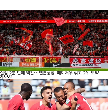
실점 2분 만에 역전…연변룽딩, 메이저우 꺾고 2위 도약
기사보기