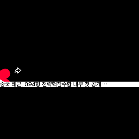
중국 해군, 094형 전략핵잠수함 내부 첫 공개…