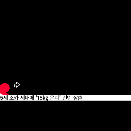
5세 조카 세배에 ‘15㎏ 은괴’ 건넨 삼촌