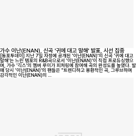
가수 이난(ENAN), 신곡 '귀에 대고 말해' 발표, 시선 집중
[동포투데이] 지난 7일 자정에 공개된 '이난(ENAN)'의 신곡 '귀에 대고
말해'는 느린 템포의 R&B곡으로서 '이난(ENAN)'이 직접 프로듀싱했으
며, 가수 '긱스'의 멤버 루이가 피처링에 참여해 곡의 완성도를 높였다. 발
매 당시 '이난(ENAN)'의 팬들은 "트렌디하고 몽환적인 곡, 그루브하며
감각적인 이난(ENAN)의 ...