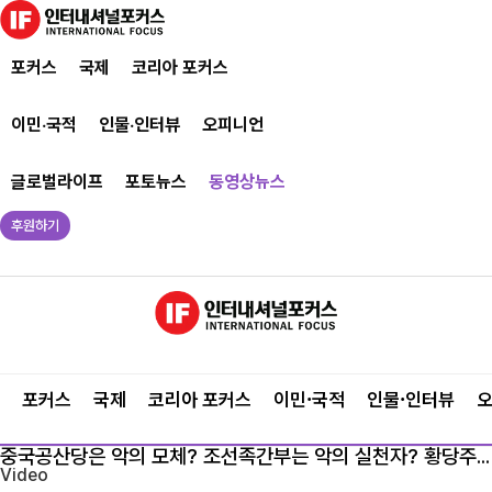
포커스
국제
코리아 포커스
이민·국적
인물·인터뷰
오피니언
글로벌라이프
포토뉴스
동영상뉴스
후원하기
포커스
국제
코리아 포커스
이민·국적
인물·인터뷰
중국공산당은 악의 모체? 조선족간부는 악의 실천자? 황당주장
V
ideo