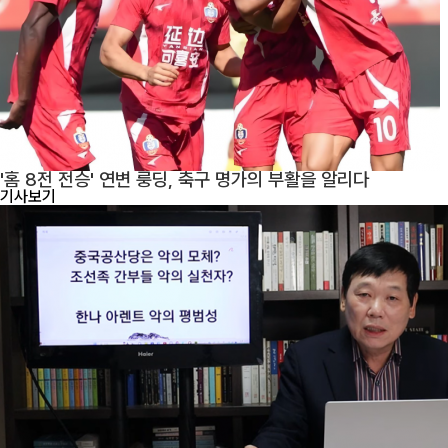
'홈 8전 전승' 연변 룽딩, 축구 명가의 부활을 알리다
기사보기