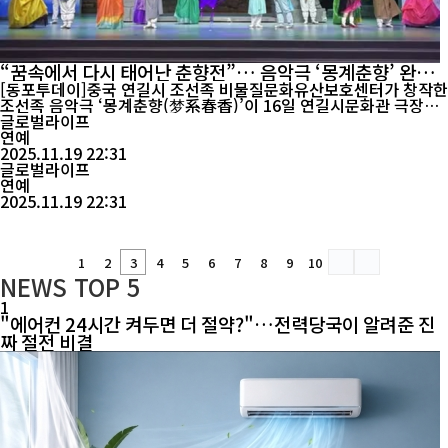
“꿈속에서 다시 태어난 춘향전”… 음악극 ‘몽계춘향’ 완판
흥행
[동포투데이]중국 연길시 조선족 비물질문화유산보호센터가 창작한
조선족 음악극 ‘몽계춘향(梦系春香)’이 16일 연길시문화관 극장에
서 마지막 시민 공연을 마치며 10일간의 공연 일정을 성공적으로 마
글로벌라이프
쳤다. 이번 공연은 11월 7일 개막해 16일까지 총 10회 연속으로 무
연예
대에 올랐다. 평일은 오후 7시, 주말은 오후 3시로 시간을 조정해 다
2025.11.19 22:31
양한 관객층이 관람할 수 있도록 배려했다. 작품은 조선족 고전 ‘춘
글로벌라이프
향전’...
연예
2025.11.19 22:31
1
2
3
4
5
6
7
8
9
10
NEWS
TOP 5
1
"에어컨 24시간 켜두면 더 절약?"…전력당국이 알려준 진
짜 절전 비결