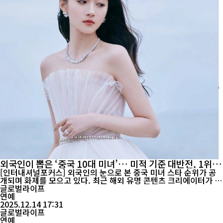
외국인이 뽑은 ‘중국 10대 미녀’… 미적 기준 대반전, 1위는
담송운·2위 디리러바
[인터내셔널포커스] 외국인의 눈으로 본 중국 미녀 스타 순위가 공
개되며 화제를 모으고 있다. 최근 해외 유명 콘텐츠 크리에이터가 선
정한 ‘외국인이 꼽은 중국 10대 미녀 스타’ 명단이 발표됐는데, 중국
글로벌라이프
내 통념과는 다른 결과가 나와 눈길을 끈다. 특히 담송운(谭松韵)이
연예
쟁쟁한 톱스타들을 제치고 1위에 오르며 ‘미적 기준의 대반전’을 보
2025.12.14 17:31
여줬다. 이번 순위는 중국 여성 특유의 검은 머리, 또렷한 이목구비,
글로벌라이프
동안 이미...
연예