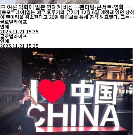
中 여론 악화에 일본 연예계 비상…팬미팅·콘서트·영화 개
봉 줄줄이 중단
[동포투데이]일본 배우 후루카와 유키가 12월 6일 예정돼 있던 상하
이 팬미팅을 취소한다고 20일 웨이보를 통해 공식 발표했다. 그는
“불가피한 사유로 행사를 취소하게 됐다”며 “이번 만남을 고대해온
글로벌라이프
모든 분께 가장 진심 어린 사과를 전한다”고 밝혔다. 이어 “늘 보내
연예
주신 성원에 깊이 감사드리며, 다른 자리에서 다시 여러분과 만나길
2025.11.21 15:35
기대한다”고 전했다. 최근 며칠 간 일본 연예인 및 일본 관련 공연·
글로벌라이프
행사들이 잇...
연예
2025.11.21 15:35