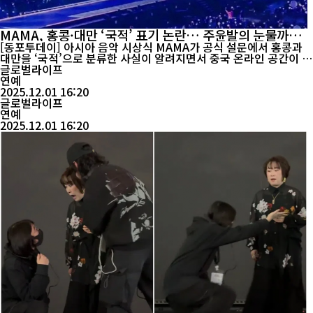
MAMA, 홍콩·대만 ‘국적’ 표기 논란… 주윤발의 눈물까지
온라인서 공방
[동포투데이] 아시아 음악 시상식 MAMA가 공식 설문에서 홍콩과
대만을 ‘국적’으로 분류한 사실이 알려지면서 중국 온라인 공간이 크
게 흔들리고 있다. 홍콩 화재 피해자를 위해 눈물을 흘린 배우 주윤
글로벌라이프
발(周润发)의 행동까지 조롱의 대상이 되며 논란은 사회적 공감의
연예
문제로 확산됐다. MAMA는 아시아 대중음악을 대표하는 시상식으
2025.12.01 16:20
로 자리잡았지만, 몇 년 사이 반복된 지리 표기 논란은 여전히 개선
글로벌라이프
되지 않았다. 중국 ...
연예
2025.12.01 16:20