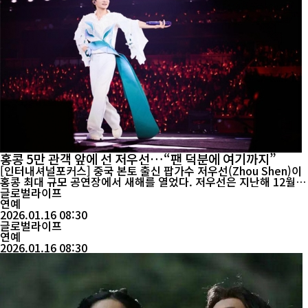
홍콩 5만 관객 앞에 선 저우선…“팬 덕분에 여기까지”
[인터내셔널포커스] 중국 본토 출신 팝가수 저우선(Zhou Shen)이
홍콩 최대 규모 공연장에서 새해를 열었다. 저우선은 지난해 12월 3
1일 홍콩 카이탁 스포츠파크(5만 석)에서 단독 콘서트를 열고 2026
글로벌라이프
년 카운트다운을 팬들과 함께했다. 2025년 3월 개장 이후 이 무대에
연예
오른 첫 본토 아티스트다. 저우선은 이튿날 인터뷰에서 “관객과 함
2026.01.16 08:30
께 노...
글로벌라이프
연예
2026.01.16 08:30