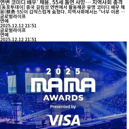
연변 코미디 배우’ 채용, 55세 돌연 사망… 지역사회 충격
[동포투데이] 중국 길림성 연변에서 활동해온 유명 코미디 배우 채
용(蔡勇·55)이 갑작스럽게 숨졌다. 지역사회에서는 “너무 이른 죽
음”이라며 충격과 비통함이 이어지고 있다. 현지에 공개된 부고에
글로벌라이프
따르면 채용은 지난 9일 밤 9시 18분께 급성 뇌출혈 증세로 쓰러져
연예
병원으로 옮겨졌지만 끝내 의식을 회복하지 못했다. 비보가 10일 온
2025.12.12 21:51
라인 커뮤니티를 통해 퍼지자 연변 주민들은 “도저히 믿...
글로벌라이프
연예
2025.12.12 21:51