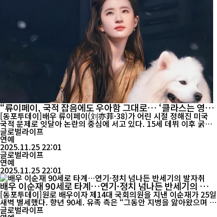
“류이페이, 국적 잡음에도 우아함 그대로… ‘클라스는 영
원’”
[동포투데이]배우 류이페이(刘亦菲·38)가 어린 시절 정해진 미국
국적 문제로 잇달아 논란의 중심에 서고 있다. 15세 데뷔 이후 굵직
한 작품으로 중국을 대표하는 배우로 자리 잡았지만, 최근 국적을 둘
글로벌라이프
러싼 논쟁이 겹치며 활동 전반에 적잖은 영향을 받고 있다는 평가가
연예
나온다. 올해 골든이글 어워즈 시상식에서 가장 유력한 수상 후보로
2025.11.25 22:01
꼽힌 류이페이는 득표에서 큰 차이로 앞섰음에도 불구하고 심사위원
글로벌라이프
회로부터 ...
연예
2025.11.25 22:01
배우 이순재 90세로 타계…연기·정치 넘나든 반세기의 발
자취
[동포투데이]원로 배우이자 제14대 국회의원을 지낸 이순재가 25일
새벽 별세했다. 향년 90세. 유족 측은 “그동안 지병을 앓아왔으며 가
족들이 임종을 지켰다”고 밝혔다. 1934년 함경북도 회령에서 태어
글로벌라이프