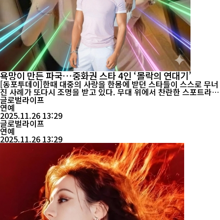
욕망이 만든 파국…중화권 스타 4인 ‘몰락의 연대기’
[동포투데이]한때 대중의 사랑을 한몸에 받던 스타들이 스스로 무너
진 사례가 또다시 조명을 받고 있다. 무대 위에서 찬란한 스포트라이
트를 받던 이들은, 욕망을 이기지 못한 일탈로 끝내 명성과 신뢰를
글로벌라이프
잃었다는 공통점을 남겼다. 중화권 대표 엔터테이너로 꼽히던 로지
연예
샹(羅志祥)은 ‘아시아 댄스킹’이라는 수식어와 예능·음악·드라마를
2025.11.26 13:29
넘나드는 다재다능함으로 수년간 인기 정점을 누렸다. 그러나 화려
글로벌라이프
한 커리어 뒤...
연예
2025.11.26 13:29