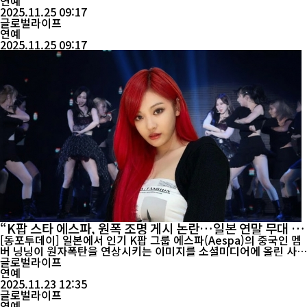
난 이순재는 해방과 전쟁을 거쳐 서울로 내려와 서울고와 서울대 철
연예
학과를 졸업했다. 학문 대신 연기를 선택한 그는 1960년 KBS 1기
2025.11.25 09:17
탤런트로 데뷔했다. 전문 교육 체계가 미흡했던 시절, 그는 연극·라
글로벌라이프
디오·TV를 오가며 정...
연예
2025.11.25 09:17
“K팝 스타 에스파, 원폭 조명 게시 논란…일본 연말 무대 출
연 불똥”
[동포투데이] 일본에서 인기 K팝 그룹 에스파(Aespa)의 중국인 멤
버 닝닝이 원자폭탄을 연상시키는 이미지를 소셜미디어에 올린 사실
이 알려지면서 거센 논란이 일고 있다. 이를 문제 삼아 에스파의 일
글로벌라이프
본 연말 음악 프로그램 출연을 금지해 달라는 온라인 청원이 10만 건
연예
이상 서명됐다. 청원은 에스파 멤버가 2022년 5월 게시한 사진에 대
2025.11.23 12:35
해 문제를 제기하며, ...
글로벌라이프
연예