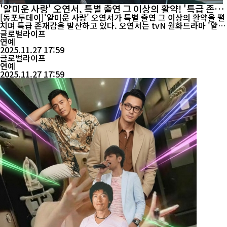
'얄미운 사랑' 오연서, 특별 출연 그 이상의 활약! '특급 존재
감' 발산
[동포투데이]'얄미운 사랑' 오연서가 특별 출연 그 이상의 활약을 펼
치며 특급 존재감을 발산하고 있다. 오연서는 tvN 월화드라마 '얄미
운 사랑'(연출 김가람, 극본 정여랑, 기획∙제작 스튜디오드래곤, 스튜
글로벌라이프
디오앤뉴, 아티스트컴퍼니)에서 '권세나'역을 맡았다. '권세나'는 자
연예
신의 성공을 위해 연인이었던 임현준(이정재 분)을 매몰차게 외면한
2025.11.27 17:59
글로벌라이프
후, 글로벌 스타로 발돋움한 인물. 오연서...
연예
2025.11.27 17:59