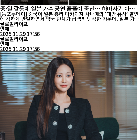
중·일 갈등에 일본 가수 공연 줄줄이 중단… 하마사키 아유
미 ‘무관중 공연’ 강행
[동포투데이] 중국이 일본 총리 다카이치 사나에의 ‘대만 유사’ 발언
에 강하게 반발하면서 양국 관계가 급격히 냉각한 가운데, 일본 가수
들의 중국 공연이 잇따라 취소되거나 중단되는 상황이 벌어지고 있
글로벌라이프
다. 28일에는 일본 톱가수 하마사키 아유미의 상하이 콘서트가 하루
연예
전 극적으로 취소된 데 이어, 가수 오오츠키 마키의 공연은 노래 도
2025.11.29 17:56
중 갑자기 중단돼 현장에서 퇴장하는 일이 발생했...
글로벌라이프
연예
2025.11.29 17:56