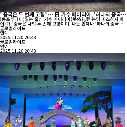
“중국은 두 번째 고향”… 日 가수 메이리아, ‘하나의 중국’
공개 지지
[동포투데이]일본 출신 가수 메이리아(美依礼芽·본명 미즈하시 마
이)가 “중국은 나의 두 번째 고향이며, 나는 언제나 ‘하나의 중국’을
지지한다”고 밝힌 발언이 중국 온라인에서 큰 화제를 모으고 있다.
글로벌라이프
지난 18일 그녀가 웨이보에 올린 글은 곧바로 다수 플랫폼의 실시간
연예
검색어에 오르며 중국 팬들의 지지를 받았다. 1992년 일본 이바라키
2025.11.20 20:43
현 쓰치우라에서 태어난 메...
글로벌라이프
연예
2025.11.20 20:43