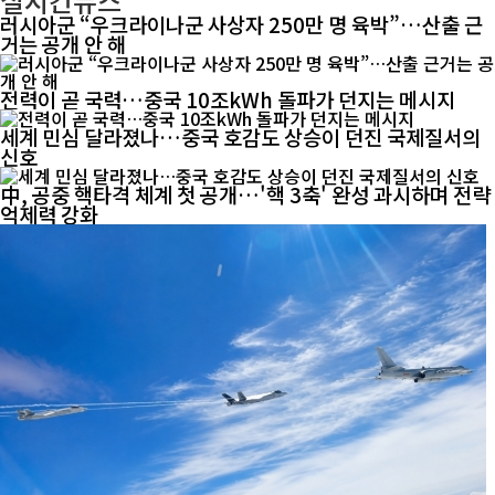
실시간뉴스
러시아군 “우크라이나군 사상자 250만 명 육박”…산출 근
거는 공개 안 해
전력이 곧 국력…중국 10조kWh 돌파가 던지는 메시지
세계 민심 달라졌나…중국 호감도 상승이 던진 국제질서의
신호
中, 공중 핵타격 체계 첫 공개…'핵 3축' 완성 과시하며 전략
억제력 강화