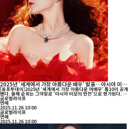
2025년 ‘세계에서 가장 아름다운 배우’ 발표…아시아 미모
약진, 1위는 중국의 디리러바
[동포투데이]2025년 ‘세계에서 가장 아름다운 여배우’ 톱10이 공개
됐다. 올해 순위는 그야말로 ‘아시아 미모의 반전’으로 평가된다. 전
체 10명 중 5명이 아시아 여배우로 선정되며, 기존의 서구 중심 미모
글로벌라이프
기준을 크게 흔들었다. 특히 1위에는 중국 배우 디리러바가 이름을
연예
올리며 글로벌 화제를 모았다. 이번 순위에는 할리우드 톱스타부터
2025.11.26 10:00
중동·남아시아·동아시아 대표 미녀까지 각국을 대표하는 배우들이
글로벌라이프
포함됐다...
연예
2025.11.26 10:00