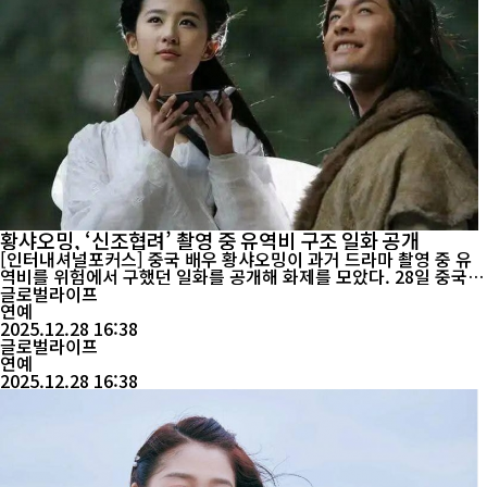
황샤오밍, ‘신조협려’ 촬영 중 유역비 구조 일화 공개
[인터내셔널포커스] 중국 배우 황샤오밍이 과거 드라마 촬영 중 유
역비를 위험에서 구했던 일화를 공개해 화제를 모았다. 28일 중국
매체 홍성신문에 따르면, 황샤오밍은 최근 한 예능 프로그램에 출연
글로벌라이프
해 2004년 드라마 신조협려 촬영 당시 있었던 아찔한 사고를 직접
연예
언급했다. 황샤오밍은 “당시 폭포 장면을 촬영하던 중 수류가 예상
2025.12.28 16:38
보다 훨씬 거셌다”며 “유역비가 균형을 잃고 물에 휩쓸려 ...
글로벌라이프
연예
2025.12.28 16:38