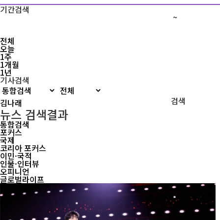
기간검색
~
전체
오늘
1주
1개월
1년
기사검색
검색
뉴스 검색결과
통합검색
포커스
국제
코리아 포커스
이민·국적
인물·인터뷰
오피니언
글로벌라이프