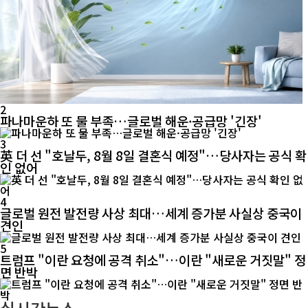
2
파나마운하 또 물 부족…글로벌 해운·공급망 '긴장'
3
英 더 선 "호날두, 8월 8일 결혼식 예정"…당사자는 공식 확
인 없어
4
글로벌 원전 발전량 사상 최대…세계 증가분 사실상 중국이
견인
5
트럼프 "이란 요청에 공격 취소"…이란 "새로운 거짓말" 정
면 반박