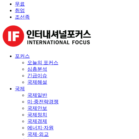
무료
취업
조선족
포커스
오늘의 포커스
심층분석
긴급이슈
국제해설
국제
국제일반
미·중전략경쟁
국제안보
국제정치
국제경제
에너지·자원
국제·외교