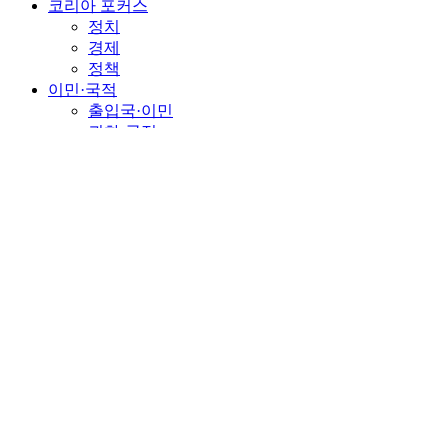
코리아 포커스
정치
경제
정책
이민·국적
출입국·이민
귀화·국적
재외동포
이민정책
인물·인터뷰
인물
외교가 사람들
인터뷰
오피니언
기획/연재
칼럼/기고
장유리 교수의 문화칼럼
글로벌라이프
역사·문화
연예
스포츠
포토뉴스