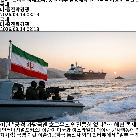
국제
미·중전략경쟁
2026.03.14 08:13
국제
미·중전략경쟁
2026.03.14 08:13
이란 “공격 가담국엔 호르무즈 안전통항 없다”… 해협 통제
[인터내셔널포커스] 이란이 미국과 이스라엘의 대이란 군사행동에 참여한 국가들에 대해 호
지시각) 국영 이란 이슬람공화국 통신사 와의 인터뷰에서 “일부 국