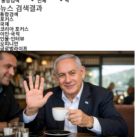
뉴스 검색결과
통합검색
포커스
국제
코리아 포커스
이민·국적
인물·인터뷰
오피니언
글로벌라이프