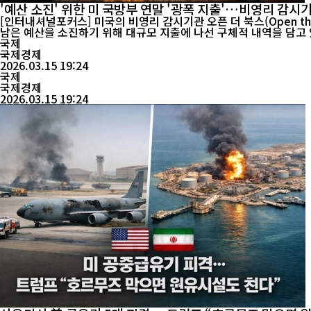
'예산 소진' 위한 미 국방부 연말 '광폭 지출'…비영리 감시
[인터내셔널포커스] 미국의 비영리 감시기관 오픈 더 북스(Open th
남은 예산을 소진하기 위해 대규모 지출에 나선 구체적 내역을 담고 
을 다시 불러일으...
국제
국제경제
2026.03.15 19:24
국제
국제경제
2026.03.15 19:24