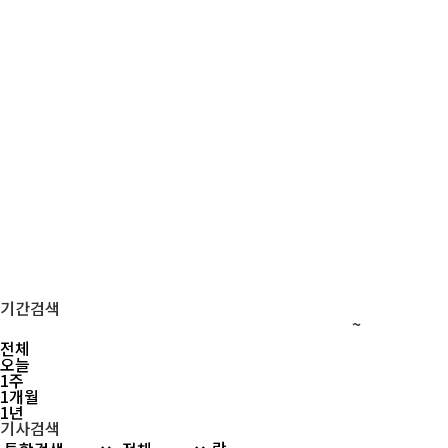
기간검색
~
전체
오늘
1주
1개월
1년
기사검색