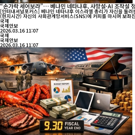
“손가락 세어보라”… 베냐민 네타냐후, 사망설·AI 조작설 
[인터내셔널포커스] 베냐민 네타냐후 이스라엘 총리가 자신을 둘러싼 사망설과 인공지능(AI)
(현지시간) 자신의 사회관계망서비스(SNS)에 커피를 마시며 보좌진과 대화하는 짧은
의 보복 공격...
국제
국제안보
2026.03.16 11:07
국제
국제안보
2026.03.16 11:07