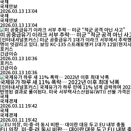
국제
국제안보
2026.03.13 13:04
국제
국제안보
2026.03.13 13:04
미 공중급유기 이라크 서부 추락… 미군 “적군 공격 아닌 사
[인터내셔널포커스] 미군 공중급유기 1대가 이라크 서부에서 추락했
명이 엇갈리고 있다. 보잉 KC-135 스트래토탱커 1대가 12일(현지시각) 이라크 서부에서 추락했다고 미국 중부사령부가 밝혔다. 미군은 성명을 통해 “해당 급유기는 대이란 군사작전에 참여하고 있었지만,
적의 공격이...
포커스
긴급이슈
2026.03.13 10:36
포커스
긴급이슈
2026.03.13 10:36
국제유가 하루 새 11% 폭락… 2022년 이후 최대 낙폭
[인터내셔널포커스] 국제유가가 하루 만에 11% 넘게 급락하며 202
반영된 결과로 풀이된다. 미국 서부텍사스산원유(WTI) 선물 가격은 전 거래일보다 11.32달러(11.9%) 떨어진 배럴당 83.45달러에 마감했다. 북해산 브렌트유 선물도 11.16달러(11.28%) 하락한 배럴
당...
국제
국제경제
2026.03.11 19:42
국제
국제경제
2026.03.11 19:42
EU 의장, 미·중·러 동시 비판… 대이란 대응 두고 EU 내부