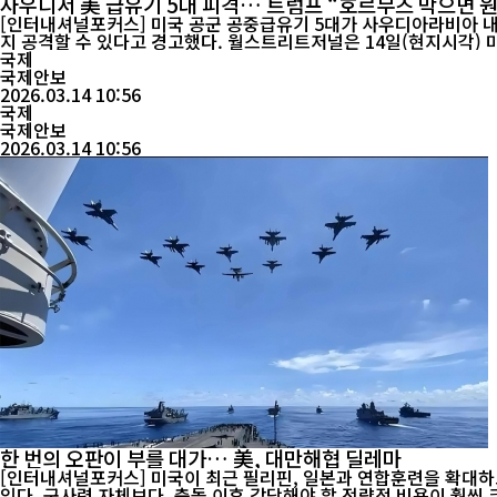
사우디서 美 급유기 5대 피격… 트럼프 “호르무즈 막으면 
[인터내셔널포커스] 미국 공군 공중급유기 5대가 사우디아라비아 내
지 공격할 수 있다고 경고했다. 월스트리트저널은 14일(현지시각) 미국 당국자 2명을 인용해, 사우디 프린스 술탄 공군기지에 주둔하던 미 공군 공중급유기 5대가 최근 이란의 미사일 공격으로 파손됐다고
보도했다. 기...
국제
국제안보
2026.03.14 10:56
국제
국제안보
2026.03.14 10:56
한 번의 오판이 부를 대가… 美, 대만해협 딜레마
[인터내셔널포커스] 미국이 최근 필리핀, 일본과 연합훈련을 확대하