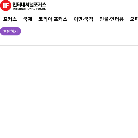
포커스
국제
코리아 포커스
이민·국적
인물·인터뷰
오
후원하기