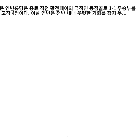
기록했다. 이를 통해 팀은 최근 6경기(4승 2무) 무패 행진을 이어가며 승점 25점으로 리그 4위에 올라섰다. 3위 광저우 바오와 승점 차는 고작 4점이다. 이날 연변은 전반 내내 뚜렷한 기회를 잡지 못...