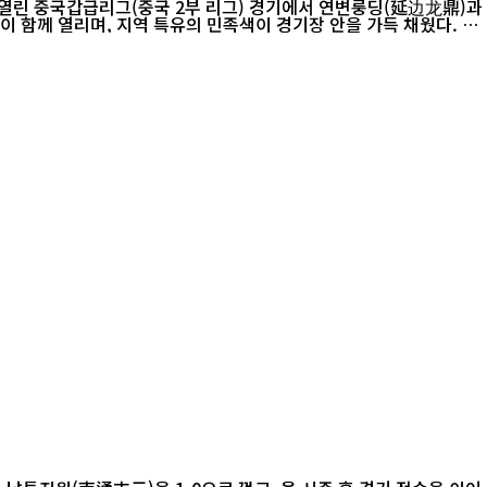
함께 열리며, 지역 특유의 민족색이 경기장 안을 가득 채웠다. 이