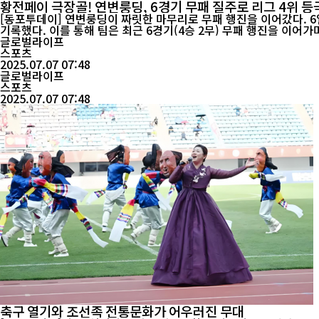
황전페이 극장골! 연변룽딩, 6경기 무패 질주로 리그 4위 등
[동포투데이] 연변룽딩이 짜릿한 마무리로 무패 행진을 이어갔다. 6일 밤 중국갑급리그(中甲) 15라운드 원정 경기에서 난징시티와 맞붙은 연변룽딩은 종료 직전 황전페이의 극적인 동점골로 1-1 무승부를
글로벌라이프
스포츠
2025.07.07 07:48
글로벌라이프
스포츠
2025.07.07 07:48
축구 열기와 조선족 전통문화가 어우러진 무대