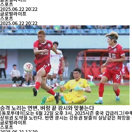
스포츠
2025.06.22 20:22
글로벌라이프
스포츠
2025.06.22 20:22
승격 노리는 연변, 벼랑 끝 광시와 맞붙는다
[동포투데이]오는 6월 22일 오후 3시, 2025시즌 중국 갑급리그
상위권 도약을 노린다. 반면 광시는 강등권 탈출의 실낱같은 희망을 이어가기 위해 총력전을 예고하고 있다. 연변은 현재 5승 3무 
한 남통...
글로벌라이프
스포츠
2025.06.21 12:30