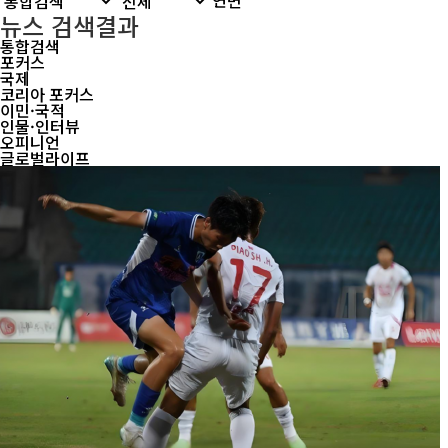
뉴스 검색결과
통합검색
포커스
국제
코리아 포커스
이민·국적
인물·인터뷰
오피니언
글로벌라이프