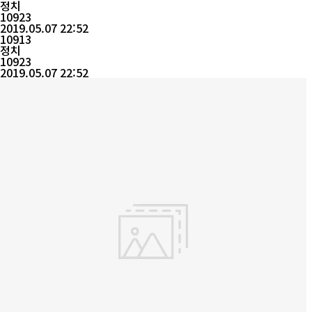
EXPO SHANGHAI)'가 6일 개막했다. 경기도가 주최하고 대한무역
정치
투자진흥공사와 킨텍스가 공동 주관하는 이번 박람회는 6일부터 9
10923
일까지 중국 경제의 심장이자, 중국 내 한국 화장품 수입률이 가장
2019.05.07 22:52
높은 상하이의 ‘국립전시컨...
10913
정치
10923
2019.05.07 22:52