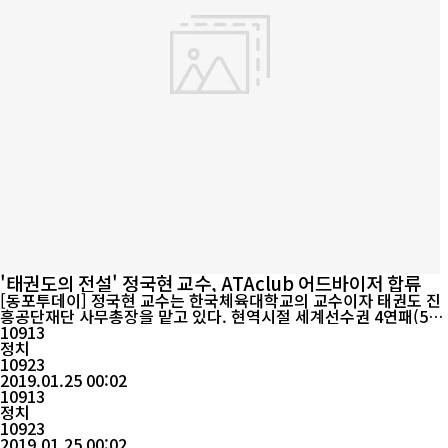
'태권도의 전설' 정국현 교수, ATAclub 어드바이저 합류
[동포투데이] 정국현 교수는 한국체육대학교의 교수이자 태권도 진
흥공단재단 사무총장을 맡고 있다. 현역시절 세계선수권 4연패(5회
~8회), 88 올림픽 웰터급 우승 등 최고의 겨루기 선수 중 한 명이다.
10913
체급 대비 신장이 작은 편에 속했으나 전술적으로 아주 뛰어났기에
정치
좋은 성적을 거둘 수 있었다. 특히 자신보다 신장이 좋은 선수, 힘이
10923
센 선수, 앞발이 특기인 선수 등 자신만의 대처법을 만들 정도로 전
2019.01.25 00:02
술적인 감각...
10913
정치
10923
2019.01.25 00:02