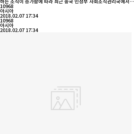
하는 조직이 증가함에 따라 최근 중국 민정부 사회조직관리국에서는
불법사회조직 혐의가 있는 사회조직 179곳의 명단을 공개하였다.
10968
한편 민정부 사회조직관리국에서는 명단공개와 함께 사기 등의 불법
아시아
활동을 예방하고 불법사회조직의 활동증거를 수집하기 위하여 웹사
2018.02.07 17:34
이트, 이메일, 팩스 등을 공개하였다.웹사이트 : www.chinanpo.g
10968
ov.cn 이메일 : jbs...
아시아
2018.02.07 17:34