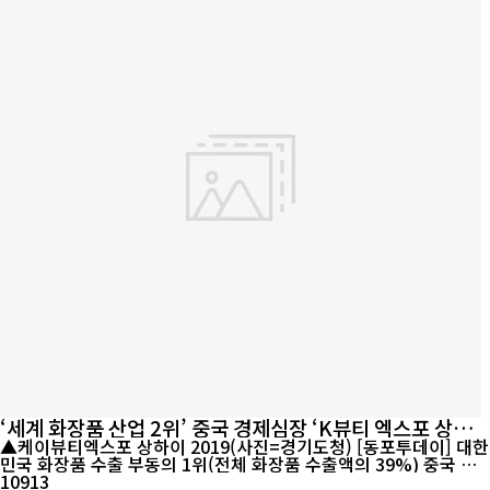
‘세계 화장품 산업 2위’ 중국 경제심장 ‘K뷰티 엑스포 상하
이’ 개막
▲케이뷰티엑스포 상하이 2019(사진=경기도청) [동포투데이] 대한
민국 화장품 수출 부동의 1위(전체 화장품 수출액의 39%) 중국 시
장을 확실히 다지기 위한 ‘K-뷰티엑스포 상하이 2019(K-BEAUTY
10913