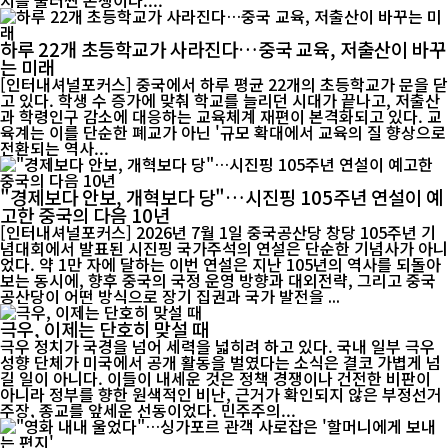
지를 둘러싼 논쟁이다....
하루 22개 초등학교가 사라진다…중국 교육, 저출산이 바꾸
는 미래
[인터내셔널포커스] 중국에서 하루 평균 22개의 초등학교가 문을 닫
고 있다. 학생 수 증가에 맞춰 학교를 늘리던 시대가 끝나고, 저출산
과 학령인구 감소에 대응하는 교육체계 재편이 본격화되고 있다. 교
육계는 이를 단순한 폐교가 아닌 '규모 확대에서 교육의 질 향상으로
전환되는 역사...
"경제보다 안보, 개혁보다 당"…시진핑 105주년 연설이 예
고한 중국의 다음 10년
[인터내셔널포커스] 2026년 7월 1일 중국공산당 창당 105주년 기
념대회에서 발표된 시진핑 국가주석의 연설은 단순한 기념사가 아니
었다. 약 1만 자에 달하는 이번 연설은 지난 105년의 역사를 되돌아
보는 동시에, 향후 중국의 국정 운영 방향과 대외전략, 그리고 중국
공산당이 어떤 방식으로 장기 집권과 국가 발전을 ...
극우, 이제는 단호히 맞설 때
극우 정치가 국경을 넘어 세력을 넓히려 하고 있다. 국내 일부 극우
성향 단체가 미국에서 공개 활동을 벌였다는 소식은 결코 가볍게 넘
길 일이 아니다. 이들이 내세운 것은 정책 경쟁이나 건전한 비판이
아니라 정부를 향한 원색적인 비난, 근거가 확인되지 않은 부정선거
주장, 종교를 앞세운 선동이었다. 민주주의...