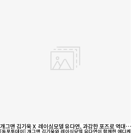
개그맨 김기욱Ⅹ 레이싱모델 유다연, 과감한 포즈로 역대급
반전 케미 자랑
[동포투데이] 개그맨 김기욱와 레이싱모델 유다연이 함께한 에디케