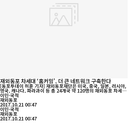
재외동포 차세대 ‘홈커밍’, 더 큰 네트워크 구축한다
[동포투데이 허훈 기자] 재외동포재단은 미국, 중국, 일본, 러시아,
영국, 캐나다, 파라과이 등 총 24개국 약 120명의 재외동포 차세대
리더들이 참가하는 ‘2017 세계한인차세대대회’를 개최한다. 올해 2
이민·국적
0주년을 맞이하는 이번 세계한인차세대대회는 ‘스무 살의 열정으로
재외동포
세상을 잇다’를 슬로건으로 다음 달 6일부터 10일까지 5일간 서울
2017.10.21 00:47
더플라자 호텔과 강원도를 오가며 진행된다. 역대 참가자들과 신규
이민·국적
참가자들이 ...
재외동포
2017.10.21 00:47