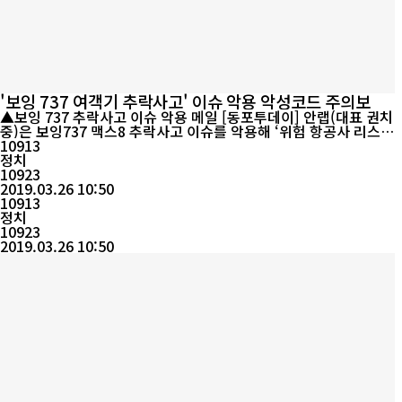
'보잉 737 여객기 추락사고' 이슈 악용 악성코드 주의보
▲보잉 737 추락사고 이슈 악용 메일 [동포투데이] 안랩(대표 권치
중)은 보잉737 맥스8 추락사고 이슈를 악용해 ‘위험 항공사 리스트
가 있다’는 내용의 메일로 악성코드를 유포하는 사례를 발견해 사용
10913
자 주의를 당부했다고 26일 밝혔다. 이번에 발견된 악성 메일에는
정치
최근 발생한 '보잉737 맥스8 여객기 추락 사고’ 요약과 “다크웹에서
10923
유출된(해당 기종을 이용하는) 위험 항공사의 리스트를 첨부했으니
2019.03.26 10:50
주위 가까운 사...
10913
정치
10923
2019.03.26 10:50