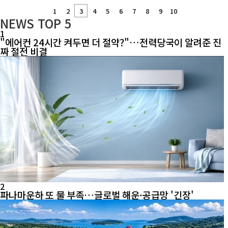
1
2
3
4
5
6
7
8
9
10
NEWS
TOP 5
1
"에어컨 24시간 켜두면 더 절약?"…전력당국이 알려준 진
짜 절전 비결
2
파나마운하 또 물 부족…글로벌 해운·공급망 '긴장'