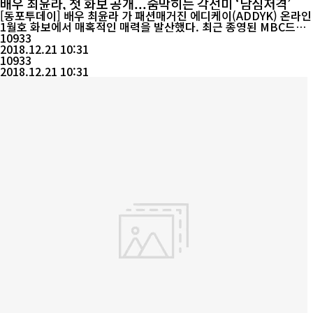
배우 최윤라, 첫 화보 공개...숨막히는 각선미 ‘남심저격’
[동포투데이] 배우 최윤라 가 패션매거진 에디케이(ADDYK) 온라인
1월호 화보에서 매혹적인 매력을 발산했다. 최근 종영된 MBC드라
마 ‘배드파파’에서 인상적인 연기를 선보인 최윤라는 패션매거진 에
10933
디케이 (ADDYK)와 함께 서울 강남의 한 스튜디오에서 데뷔후 첫 화
2018.12.21 10:31
10933
보를 선보였다. ...
2018.12.21 10:31