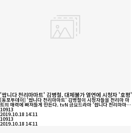
'쌉니다 천리마마트' 김병철, 대체불가 열연에 시청자 '호평'
[동포투데이] '쌉니다 천리마마트' 김병철이 시청자들을 천리마 마
트의 매력에 빠져들게 만든다. tvN 금요드라마 '쌉니다 천리마마
트'에 대한 반응이 뜨거운 가운데, 극 중 천리마 마트의 사장 정복동
10913
역을 맡아 열연중인 김병철. 다소 엉뚱하고 비현실적으로 보이는 상
2019.10.18 14:11
황에서도 김병철은 특유의 진지한 코미디 연기로, 매 등장마다 극을
10913
이끄는 중심축으로서 자신의 역할을 톡톡히 하고 있다. ...
2019.10.18 14:11