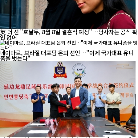
英 더 선 "호날두, 8월 8일 결혼식 예정"…당사자는 공식 확
인 없어
네이마르, 브라질 대표팀 은퇴 선언…"이제 국가대표 유니
폼을 벗는다"