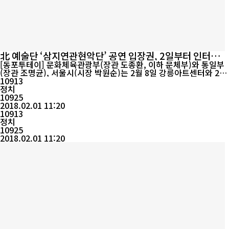
北 예술단 ‘삼지연관현악단’ 공연 입장권, 2일부터 인터파크
통해 응모
[동포투테이] 문화체육관광부(장관 도종환, 이하 문체부)와 통일부
(장관 조명균), 서울시(시장 박원순)는 2월 8일 강릉아트센터와 2월
11일 서울 국립중앙극장에서 개최될 북측 예술단 ‘삼지연관현악단’
10913
특별공연 관람을 희망하는 국민들이 참여할 수 있도록 온라인 응모
정치
및 추첨을 통해 총 1,060명을 초청하기로 하였다고 밝혔다. 정부는
10925
이를 위해 2018년 2월 2일(금) 낮 12시부터 3일(토) 낮 12시까지 2
2018.02.01 11:20
10913
4시간 동안 인...
정치
10925
2018.02.01 11:20