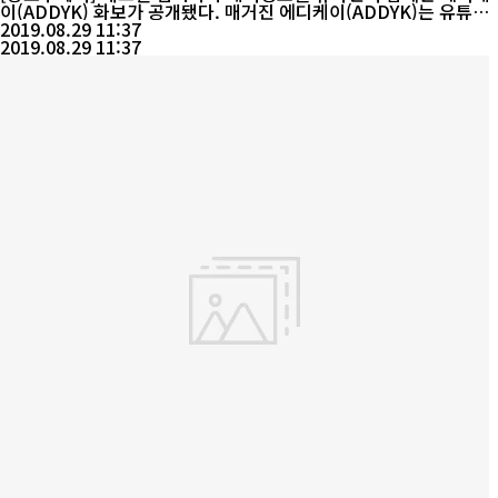
이(ADDYK) 화보가 공개됐다. 매거진 에디케이(ADDYK)는 유튜브
채널 프로그램 ‘차있슈’(네바퀴미디어(주) 제작,대표 이성익)의 MC
2019.08.29 11:37
김기욱와 레이싱모델 유다연의 화보를 8월 29일 공개했다. 채널 개
2019.08.29 11:37
설후 단기간에 구독자 1만7천명을 돌파하며 인기 유튜브 프로그램
으로 자리잡은 ‘...