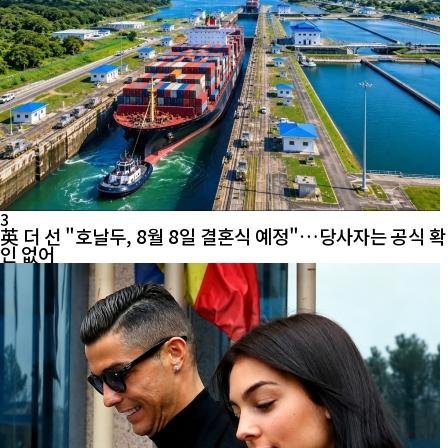
3
英 더 선 "호날두, 8월 8일 결혼식 예정"…당사자는 공식 확
인 없어