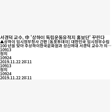
서경덕 교수, 中 '상하이 독립운동유적지 홍보단' 꾸린다
▲상하이 임시정부청사 간판 [동포투데이] 대한민국 임시정부수립
100 년을 맞아 주상하이한국문화원과 성신여대 서경덕 교수가 의기
투합해 상하이 독립운동유적지를 널리 알리는 홍보 컨텐츠를 제작한
10913
다고 22일 밝혔다. 이번 '상하이 독립운동유적지 홍보단'은 서 교수
정치
를 단장으로 사진 작가, 영상 및 드론 전문가, 웹툰 작가, 유튜버, SN
10924
S 인플루언서 등 다양한 홍보 컨텐츠 개발자들 30명과 함께 동행한
2019.11.22 20:11
다. 이번 일정...
10913
정치
10924
2019.11.22 20:11