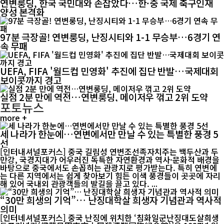
연변룽딩, 한국 국민대와 손잡았다…한·중 국제 축구인재
양성 본격화
97분 극장골! 연변룽딩, 난징시티와 1-1 무승부…6경기 연
속 무패
UEFA, FIFA '월드컵 민영화' 추진에 집단 반발…국제대회
보이콧까지 경고
실점 2분 만에 역전…연변룽딩, 메이저우 꺾고 2위 도약
포토뉴스
more +
세 나라가 한눈에…연변에서만 만날 수 있는 특별한 풍경 5
선
[인터내셔널포커스] 중국 길림성 연변조선족자치주는 백두산과 두
만강, 국경지대가 어우러진 독특한 자연환경과 역사·문화적 배경을
바탕으로 중국에서도 손꼽히는 관광지로 평가받는다. 특히 연변에
는 다른 지역에서는 쉽게 찾아보기 힘든 이색 풍경들이 곳곳에 자리
해 있어 국내외 관광객들의 발길을 끌고 있다. ...
“30만 희생의 기억”… 난징대학살 희생자 기념관과 역사적
의미
[인터네셔널포커스] 중국 난징에 위치한 ‘침화일군난징대도살희생