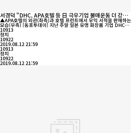
서경덕 "DHC, APA호텔 등 日 극우기업 불매운동 더 강화해
야"
▲APA호텔의 외관(좌측)과 호텔 프런트에서 우익 서적을 판매하는
모습(우측) [동포투데이] 지난 주말 일본 유명 화장품 기업 DHC가
'DHC텔레비전'을 통해 혐한 발언을 내뱉어 큰 논란이 된 가운데 성
10913
신여대 서경덕 교수가 "일본 극우기업의 불매운동을 더 강화하
정치
자"고 12일 밝혔다. 이번 사태는 방송을 통해 한국의 불매운동을 비
10922
아냥...
2019.08.12 21:59
10913
정치
10922
2019.08.12 21:59