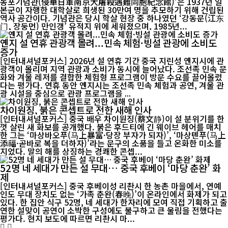
동포기념관(侵華日軍南京大屠殺遇難同胞紀念館)’은 1937년 일
본군이 자행한 대학살로 희생된 30만여 명을 추모하기 위해 건립된
역사 공간이다. 기념관은 당시 학살 현장 중 하나였던 ‘강동문(江东
门, 장둥먼) 만인갱’ 유적지 위에 세워졌으며, 1985년...
옌지 설 연휴 관광객 몰려...민속 체험·빙설 관광에 소비도
증가
[인터내셔널포커스] 2026년 설 연휴 기간 중국 지린성 옌지시에 관
광객이 몰리며 지역 관광과 소비가 동시에 늘어났다. 조선족 민속 문
화와 겨울 레저를 결합한 체험형 프로그램이 방문 수요를 끌어올렸
다는 평가다. 연휴 동안 옌지시는 조선족 민속 체험과 공연, 겨울 관
광 시설을 중심으로 관광 프로그램을 ...
차이원징, 붉은 콘셉트로 전한 새해 인사
[인터내셔널포커스] 중국 배우 차이원징(蔡文静)이 설 분위기를 한
껏 살린 새 화보를 공개했다. 붉은 후드티에 긴 웨이브 헤어를 매치
한 그는 ‘마상바오푸(马上暴富·당장 부자가 되자)’, ‘마상톈푸(马上
添福·곧바로 복을 더하자)’라는 문구의 소품을 들고 온화한 미소를
지었다. 말의 해를 상징하는 경쾌한 콘셉...
52명 네 세대가 만든 설 무대… 중국 후베이 ‘마당 춘완’ 화
제
[인터내셔널포커스] 중국 후베이성 리촨시 한 농촌 마을에서, 연예
인도 무대 장치도 없는 ‘가족 춘완(春晚)’이 온라인에서 화제가 되고
있다. 한 집안 식구 52명, 네 세대가 한자리에 모여 직접 기획하고 출
연한 설맞이 공연이 소박한 구성에도 불구하고 큰 울림을 전했다는
평가다. 현지 보도에 따르면 리촨시 마...