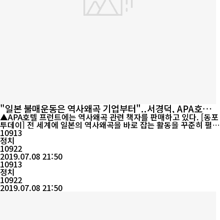
"일본 불매운동은 역사왜곡 기업부터"..서경덕, APA호텔
지목
▲APA호텔 프런트에는 역사왜곡 관련 책자를 판매하고 있다. [동포
투데이] 전 세계에 일본의 역사왜곡을 바로 잡는 활동을 꾸준히 펼쳐
온 성신여대 서경덕 교수가 이번에는 일본의 대형 숙박기업인 APA
10913
호텔의 불매운동을 시작한다고 8일 밝혔다. 이번 일을 기획한 서 교
정치
수는 "요즘 전 국민이 자발적으로 진행하는 '일본 불매운동'에 조금
10922
이나마 도움이 되고자 일본군 위안부 강제동원 등을 부정하고 왜곡
2019.07.08 21:50
하는 APA호텔을...
10913
정치
10922
2019.07.08 21:50