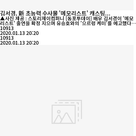
김서경, 新 초능력 수사물 '메모리스트' 캐스팅...
▲사진 제공 : 스토리제이컴퍼니 [동포투데이] 배우 김서경이 '메모
리스트' 출연을 확정 지으며 유승호와의 '으르렁 케미'를 예고했다.
tvN 새 드라마 '메모리스트'(연출 김휘 소재현, 극본 안도하 황하나,
10913
제작 스튜디오드래곤, 스튜디오605)는 기억을 읽는 초능력 형사 동
2020.01.13 20:20
백(유승호 분)과 천재 프로파일러 한선미(이세영 분)가 미스터리한
10913
'절대악' 연쇄살인마를 추적하는 이야...
2020.01.13 20:20