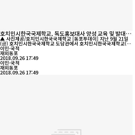
호치민시한국국제학교, 독도홍보대사 양성 교육 및 발대식
개최
▲ 사진제공/호치민시한국국제학교 [동포투데이] 지난 9월 21일
(금) 호치민시한국국제학교 도담관에서 호치민시한국국제학교(교
장 김원균)가 주관하고 반크(VANK: Voluntary Agency Network
이민·국적
of Korea)와 경상북도 독도정책과가 주최하는 ‘2018 글로벌 독도
재외동포
홍보대사 양성 교육 및 발대식’이 열렸다. 이번 행사에는 호치민시한
2018.09.26 17:49
국국제학교 9․10․11학년 335명의 학생이 참여하였으며, 박기태 단
이민·국적
장(반크)과 전충진 사무관...
재외동포
2018.09.26 17:49