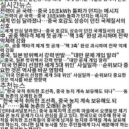
실시간뉴스
전력이 곧 국력…중국 10조kWh 돌파가 던지는 메시지
세계 민심 달라졌나…중국 호감도 상승이 던진 국제질서의
신호
中, 공중 핵타격 체계 첫 공개…'핵 3축' 완성 과시하며 전략
억제력 강화
중국, 일본 방위백서 강력 반발…"대만 문제 개입 말라"
'미국 언론이 선정한 세계 5대 위인' 사실일까…순위보다 중
요한 것은 역사를 바꾼 영향력
추천뉴스
"한국 국적 취득한 조선족, 중국 농지 계속 보유해도 되
나"……동북 농촌의 오래된 논쟁
[인터내셔널포커스] 중국 동북지역 조선족 마을에서 오랫동안 제기
돼 온 농지 문제가 다시 관심을 끌고 있다. 한국으로 이주해 한국 국
적을 취득한 조선족들이 중국에 남겨둔 농지와 주택을 계속 보유해
야 하는지, 아니면 실제 농사를 짓는 주민들에게 다시 배분해야 하는