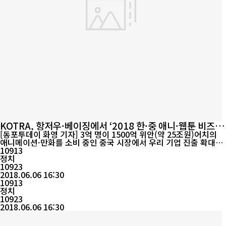
KOTRA, 항저우·베이징에서 ‘2018 한·중 애니·웹툰 비즈
니스 상담회’ 개최
[동포투데이 화영 기자] 3억 명이 1500억 위안(약 25조원)어치의
애니메이션·만화를 소비 중인 중국 시장에서 우리 기업 진출 확대를
위한 발판이 마련됐다. KOTRA(사장 권평오)와 서울산업진흥원, 한
10913
국만화영상진흥원, 경기콘텐츠진흥원은 공동으로 5일 항저우, 7일
정치
베이징에서 ‘2018 한·중 애니·웹툰 비즈니스 상담회’ 개최한다. 중
10923
국 애니‧웹툰 시장은 가처분소득 증가, 두 자녀 정책 도입에 따라 20
2018.06.06 16:30
10년 이후 150% 성장 중...
10913
정치
10923
2018.06.06 16:30