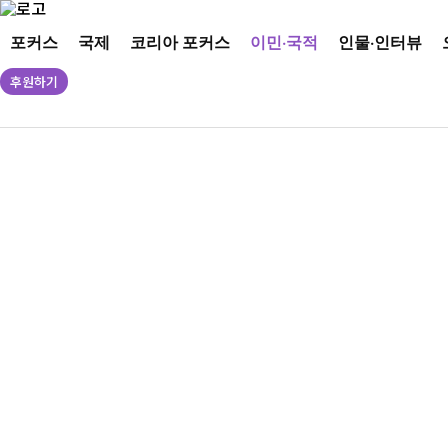
포커스
국제
코리아 포커스
이민·국적
인물·인터뷰
후원하기