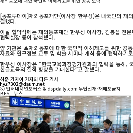
재외동포에 대한 국민적 이해제고를 위한 공동 노력
[동포투데이]재외동포재단(이사장 한우성)은 내국민의 재외
결했다.
이날 협약식에는 재외동포재단 한우성 이사장, 김봉섭 전문위
협력실장 등이 참석했다.
양 기관은 ▲재외동포에 대한 국민적 이해제고를 위한 공동 
자료와 연구정보 교류 및 학술 세미나 개최 등에 협력하기로
한우성 이사장은 “한국교육과정평가원과의 협력을 통해, 국
한글교육의 질적 향상을 기대한다”고 말했다.
허훈 기자
이 기자의 다른 기사
hyz7302@daum.net
ⓒ 인터내셔널포커스 & dspdaily.com 무단전재-재배포금지
BEST
뉴스