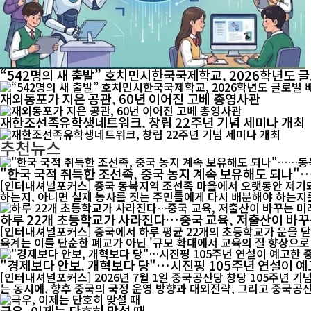
“542명의 새 출발” 호치민시한국국제학교, 2026학년도 
재외동포가 지은 공관, 60년 이어진 고베 총영사관
재한조선족유학생네트워크, 창립 22주년 기념 세미나 개최
추천뉴스
"한국 국적 취득한 조선족, 중국 농지 계속 보유해도 되나
[인터내셔널포커스] 중국 동북지역 조선족 마을에서 오랫동안 제기돼
하는지, 아니면 실제 농사를 짓는 주민들에게 다시 배분해야 하는지를
하루 22개 초등학교가 사라진다…중국 교육, 저출산이 바꾸
[인터내셔널포커스] 중국에서 하루 평균 22개의 초등학교가 문을 닫
육계는 이를 단순한 폐교가 아닌 '규모 확대에서 교육의 질 향상으로 
"경제보다 안보, 개혁보다 당"…시진핑 105주년 연설이 예
[인터내셔널포커스] 2026년 7월 1일 중국공산당 창당 105주년 
는 동시에, 향후 중국의 국정 운영 방향과 대외전략, 그리고 중국공산
극우, 이제는 단호히 맞설 때