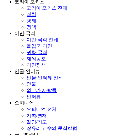
코리아 포커스
코리아 포커스 전체
정치
경제
정책
이민·국적
이민·국적 전체
출입국·이민
귀화·국적
재외동포
이민정책
인물·인터뷰
인물·인터뷰 전체
인물
외교가 사람들
인터뷰
오피니언
오피니언 전체
기획/연재
칼럼/기고
장유리 교수의 문화칼럼
글로벌라이프