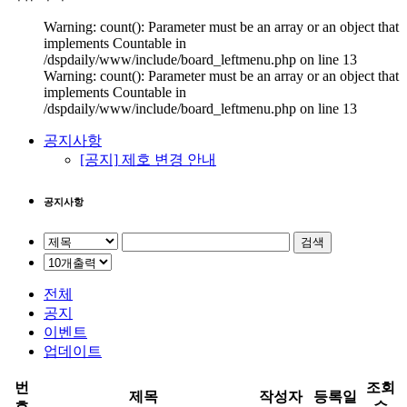
Warning: count(): Parameter must be an array or an object that
implements Countable in
/dspdaily/www/include/board_leftmenu.php on line 13
Warning: count(): Parameter must be an array or an object that
implements Countable in
/dspdaily/www/include/board_leftmenu.php on line 13
공지사항
[공지]
제호 변경 안내
공지사항
검색
전체
공지
이벤트
업데이트
번
조회
제목
작성자
등록일
호
수