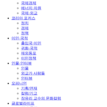
국제경제
에너지·자원
국제·외교
코리아 포커스
정치
경제
정책
이민·국적
출입국·이민
귀화·국적
재외동포
이민정책
인물·인터뷰
인물
외교가 사람들
인터뷰
오피니언
기획/연재
칼럼/기고
장유리 교수의 문화칼럼
글로벌라이프