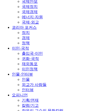
국제안보
국제정치
국제경제
에너지·자원
국제·외교
코리아 포커스
정치
경제
정책
이민·국적
출입국·이민
귀화·국적
재외동포
이민정책
인물·인터뷰
인물
외교가 사람들
인터뷰
오피니언
기획/연재
칼럼/기고
장유리 교수의 문화칼럼