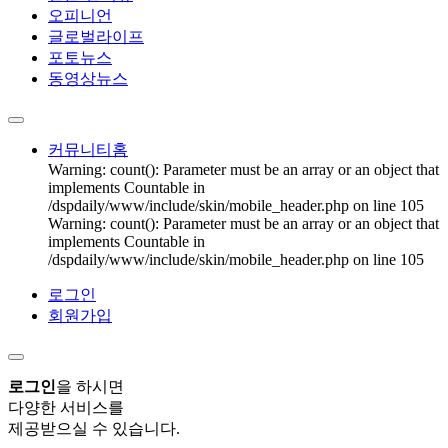
오피니언
글로벌라이프
포토뉴스
동영상뉴스
커뮤니티홈
Warning: count(): Parameter must be an array or an object that
implements Countable in
/dspdaily/www/include/skin/mobile_header.php on line 105
Warning: count(): Parameter must be an array or an object that
implements Countable in
/dspdaily/www/include/skin/mobile_header.php on line 105
로그인
회원가입
로그인
을 하시면
다양한 서비스를
제공받으실 수 있습니다.