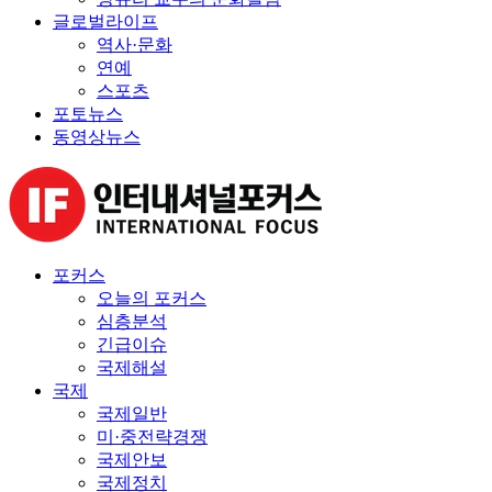
글로벌라이프
역사·문화
연예
스포츠
포토뉴스
동영상뉴스
포커스
오늘의 포커스
심층분석
긴급이슈
국제해설
국제
국제일반
미·중전략경쟁
국제안보
국제정치