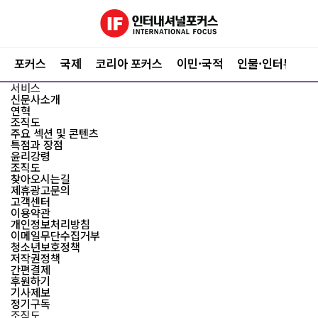
포커스
국제
코리아 포커스
이민·국적
인물·인터뷰
서비스
신문사소개
연혁
조직도
주요 섹션 및 콘텐츠
특점과 장점
윤리강령
조직도
찾아오시는길
제휴광고문의
고객센터
이용약관
개인정보처리방침
이메일무단수집거부
청소년보호정책
저작권정책
간편결제
후원하기
기사제보
정기구독
조직도