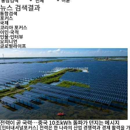
뉴스 검색결과
통합검색
포커스
국제
코리아 포커스
이민·국적
인물·인터뷰
오피니언
글로벌라이프
전력이 곧 국력…중국 10조kWh 돌파가 던지는 메시지
[인터내셔널포커스] 전력은 한 나라의 산업 경쟁력과 경제 활력을 가