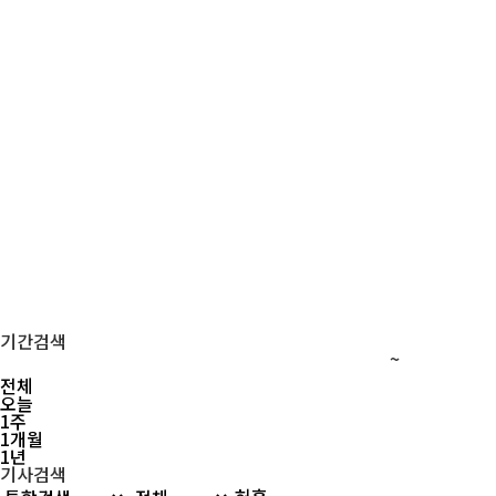
기간검색
~
전체
오늘
1주
1개월
1년
기사검색