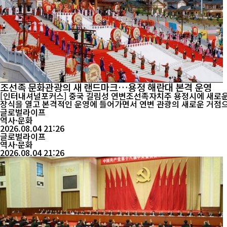
조선족 문화관광의 새 랜드마크…용정 해란대 본격 운영
[인터내셔널포커스] 중국 길림성 연변조선족자치주 용정시에 새로운
글로벌라이프
역사·문화
2026.08.04 21:26
글로벌라이프
역사·문화
2026.08.04 21:26