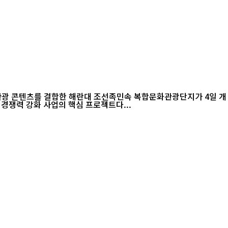
관광 콘텐츠를 결합한 해란대 조선족민속 복합문화관광단지가 4일 개
연변주와 용정시가 추진해 온 문화관광 경쟁력 강화 사업의 핵심 프로젝트다...