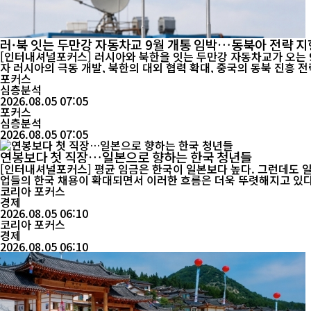
러·북 잇는 두만강 자동차교 9월 개통 임박…동북아 전략 지
[인터내셔널포커스] 러시아와 북한을 잇는 두만강 자동차교가 오는 9
자 러시아의 극동 개발, 북한의 대외 협력 확대, 중국의 동북 진흥
국...
포커스
심층분석
2026.08.05 07:05
포커스
심층분석
2026.08.05 07:05
연봉보다 첫 직장…일본으로 향하는 한국 청년들
[인터내셔널포커스] 평균 임금은 한국이 일본보다 높다. 그런데도 일본
코리아 포커스
경제
2026.08.05 06:10
코리아 포커스
경제
2026.08.05 06:10