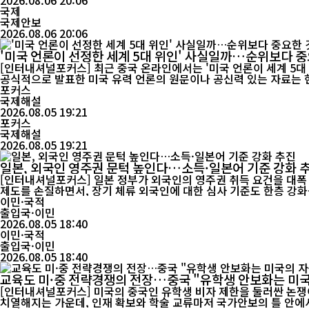
2026.08.06 20:06
국제
국제안보
2026.08.06 20:06
'미국 언론이 선정한 세계 5대 위인' 사실일까…순위보다 중
[인터내셔널포커스] 최근 중국 온라인에서는 '미국 언론이 세계 5대
공식적으로 발표한 미국 유력 언론의 원문이나 공신력 있는 자료는 현재
확인하기는 어...
포커스
국제해설
2026.08.05 19:21
포커스
국제해설
2026.08.05 19:21
일본, 외국인 영주권 문턱 높인다…소득·일본어 기준 강화 
[인터내셔널포커스] 일본 정부가 외국인의 영주권 취득 요건을 대폭
제도를 손질하면서, 장기 체류 외국인에 대한 심사 기준도 한층 강
기조가 뚜렷...
이민·국적
출입국·이민
2026.08.05 18:40
이민·국적
출입국·이민
2026.08.05 18:40
교육도 미·중 전략경쟁의 전장…중국 "유학생 안보화는 미
[인터내셔널포커스] 미국의 중국인 유학생 비자 제한을 둘러싼 논쟁이
치열해지는 가운데, 인재 확보와 학술 교류마저 국가안보의 틀 안에