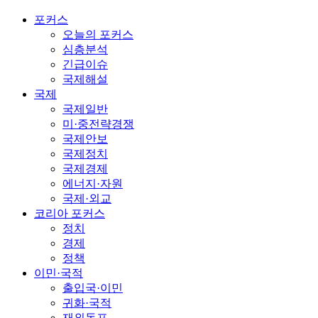
포커스
오늘의 포커스
심층분석
긴급이슈
국제해설
국제
국제일반
미·중전략경쟁
국제안보
국제정치
국제경제
에너지·자원
국제·외교
코리아 포커스
정치
경제
정책
이민·국적
출입국·이민
귀화·국적
재외동포