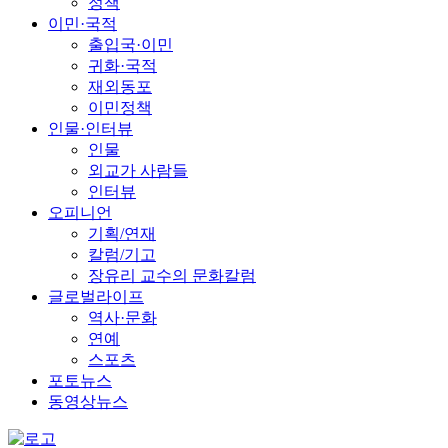
정책
이민·국적
출입국·이민
귀화·국적
재외동포
이민정책
인물·인터뷰
인물
외교가 사람들
인터뷰
오피니언
기획/연재
칼럼/기고
장유리 교수의 문화칼럼
글로벌라이프
역사·문화
연예
스포츠
포토뉴스
동영상뉴스