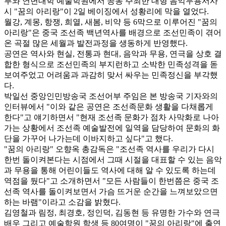
부와 연변대학 예술학원에서 공동 주최한 대형 음악무용서사
시 "꿈의 아리랑"이 2일 베이징에서 성황리에 막을 열었다.
월강, 계몽, 항쟁, 희열, 새봄, 비약 등 6막으로 이루어진 "꿈의
아리랑"은 중국 조선족 백년역사를 배경으로 조선민족이 겪어
온 곡절 많은 세월과 발전과정을 생동하게 반영했다.
공연은 역사와 현실, 전통과 현대, 음악과 무용, 연극을 상호 결
합한 형식으로 조선민족의 부지런하고 소박한 민족성격을 돋
보여주었고 어려움과 과감히 맞서 싸우는 민족정신을 부각했
다.
박일선 중앙인민방송국 조선어부 주임은 본 방송국 기자와의
인터뷰에서 "이와 같은 공연은 조선족문화 생활을 다채롭게
한다"고 얘기하면서 "현재 조선족 문화가 점차 사막화로 나아
가는 상황에서 조선족 예술발전에 일역을 담당하여 문화의 화
단을 가꾸어 나가는데 이바지하고 싶다"고 했다.
"꿈의 아리랑" 오향옥 총감독은 "조선족 역사를 우리가 다시
한번 돌이켜본다는 시점에서 그때 시절을 대표할 수 있는 음악
과 무용을 통해 어린이들도 역사에 대해 알 수 있도록 하는데
역점을 뒀다"고 소개하면서 "모든 사람들이 한번쯤은 중국 조
선족 역사를 돌이켜보면서 가슴 뜨거운 순간을 느껴보았으면
하는 바램"이라고 소감을 밝혔다.
김영철과 림정, 최경호, 정인덕, 김동현 등 유명한 가수와 연극
배우 그리고 예술학원 학생 등 80여명이 "꿈의 아리랑"에 출연