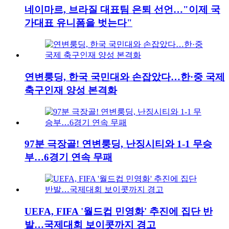
네이마르, 브라질 대표팀 은퇴 선언…"이제 국
가대표 유니폼을 벗는다"
연변룽딩, 한국 국민대와 손잡았다…한·중 국제
축구인재 양성 본격화
97분 극장골! 연변룽딩, 난징시티와 1-1 무승
부…6경기 연속 무패
UEFA, FIFA '월드컵 민영화' 추진에 집단 반
발…국제대회 보이콧까지 경고