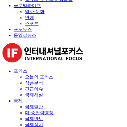
글로벌라이프
역사·문화
연예
스포츠
포토뉴스
동영상뉴스
포커스
오늘의 포커스
심층분석
긴급이슈
국제해설
국제
국제일반
미·중전략경쟁
국제안보
국제정치