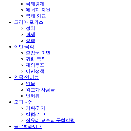
국제경제
에너지·자원
국제·외교
코리아 포커스
정치
경제
정책
이민·국적
출입국·이민
귀화·국적
재외동포
이민정책
인물·인터뷰
인물
외교가 사람들
인터뷰
오피니언
기획/연재
칼럼/기고
장유리 교수의 문화칼럼
글로벌라이프