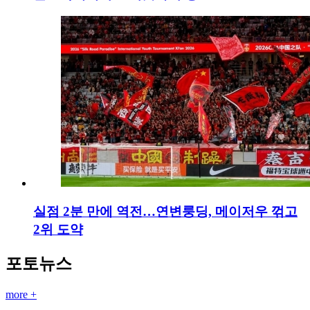
실점 2분 만에 역전…연변룽딩, 메이저우 꺾고
2위 도약
포토뉴스
more +