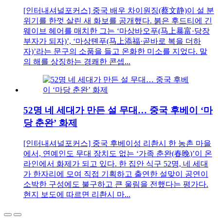
[인터내셔널포커스] 중국 배우 차이원징(蔡文静)이 설 분
위기를 한껏 살린 새 화보를 공개했다. 붉은 후드티에 긴
웨이브 헤어를 매치한 그는 ‘마상바오푸(马上暴富·당장
부자가 되자)’, ‘마상톈푸(马上添福·곧바로 복을 더하
자)’라는 문구의 소품을 들고 온화한 미소를 지었다. 말
의 해를 상징하는 경쾌한 콘셉...
52명 네 세대가 만든 설 무대… 중국 후베이 ‘마
당 춘완’ 화제
[인터내셔널포커스] 중국 후베이성 리촨시 한 농촌 마을
에서, 연예인도 무대 장치도 없는 ‘가족 춘완(春晚)’이 온
라인에서 화제가 되고 있다. 한 집안 식구 52명, 네 세대
가 한자리에 모여 직접 기획하고 출연한 설맞이 공연이
소박한 구성에도 불구하고 큰 울림을 전했다는 평가다.
현지 보도에 따르면 리촨시 마...