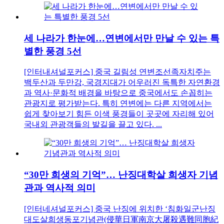
세 나라가 한눈에…연변에서만 만날 수 있는 특
별한 풍경 5선
[인터내셔널포커스] 중국 길림성 연변조선족자치주는
백두산과 두만강, 국경지대가 어우러진 독특한 자연환경
과 역사·문화적 배경을 바탕으로 중국에서도 손꼽히는
관광지로 평가받는다. 특히 연변에는 다른 지역에서는
쉽게 찾아보기 힘든 이색 풍경들이 곳곳에 자리해 있어
국내외 관광객들의 발길을 끌고 있다. ...
“30만 희생의 기억”… 난징대학살 희생자 기념
관과 역사적 의미
[인터네셔널포커스] 중국 난징에 위치한 ‘침화일군난징
대도살희생동포기념관(侵華日軍南京大屠殺遇難同胞紀