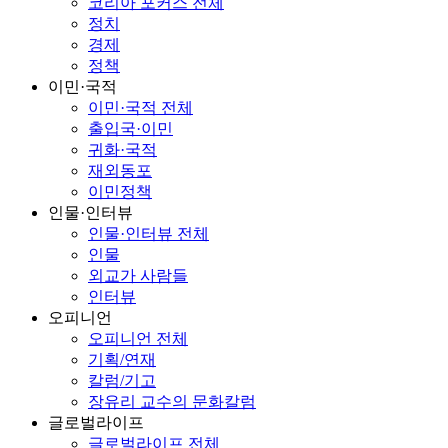
코리아 포커스 전체
정치
경제
정책
이민·국적
이민·국적 전체
출입국·이민
귀화·국적
재외동포
이민정책
인물·인터뷰
인물·인터뷰 전체
인물
외교가 사람들
인터뷰
오피니언
오피니언 전체
기획/연재
칼럼/기고
장유리 교수의 문화칼럼
글로벌라이프
글로벌라이프 전체