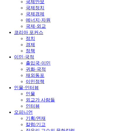
국제안보
국제정치
국제경제
에너지·자원
국제·외교
코리아 포커스
정치
경제
정책
이민·국적
출입국·이민
귀화·국적
재외동포
이민정책
인물·인터뷰
인물
외교가 사람들
인터뷰
오피니언
기획/연재
칼럼/기고
장유리 교수의 문화칼럼