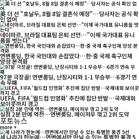
英 더 선 "호날두, 8월 8일 결혼식 예정"…당사자는 공식 확
인 없어
네이마르, 브라질 대표팀 은퇴 선언…"이제 국가대표 유니
폼을 벗는다"
연변룽딩, 한국 국민대와 손잡았다…한·중 국제 축구인재
양성 본격화
97분 극장골! 연변룽딩, 난징시티와 1-1 무승부…6경기 연
속 무패
UEFA, FIFA '월드컵 민영화' 추진에 집단 반발…국제대회
보이콧까지 경고
실점 2분 만에 역전…연변룽딩, 메이저우 꺾고 2위 도약
포토뉴스
more +
세 나라가 한눈에…연변에서만 만날 수 있는 특별한 풍경 5