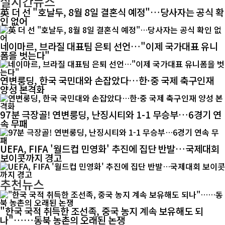
실시간뉴스
英 더 선 "호날두, 8월 8일 결혼식 예정"…당사자는 공식 확
인 없어
네이마르, 브라질 대표팀 은퇴 선언…"이제 국가대표 유니
폼을 벗는다"
연변룽딩, 한국 국민대와 손잡았다…한·중 국제 축구인재
양성 본격화
97분 극장골! 연변룽딩, 난징시티와 1-1 무승부…6경기 연
속 무패
UEFA, FIFA '월드컵 민영화' 추진에 집단 반발…국제대회
보이콧까지 경고
추천뉴스
"한국 국적 취득한 조선족, 중국 농지 계속 보유해도 되
나"……동북 농촌의 오래된 논쟁