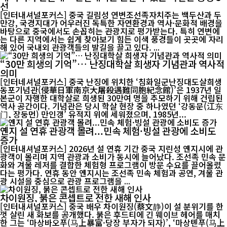
선
[인터내셔널포커스] 중국 길림성 연변조선족자치주는 백두산과 두
만강, 국경지대가 어우러진 독특한 자연환경과 역사·문화적 배경을
바탕으로 중국에서도 손꼽히는 관광지로 평가받는다. 특히 연변에
는 다른 지역에서는 쉽게 찾아보기 힘든 이색 풍경들이 곳곳에 자리
해 있어 국내외 관광객들의 발길을 끌고 있다. ...
“30만 희생의 기억”… 난징대학살 희생자 기념관과 역사적
의미
[인터네셔널포커스] 중국 난징에 위치한 ‘침화일군난징대도살희생
동포기념관(侵華日軍南京大屠殺遇難同胞紀念館)’은 1937년 일
본군이 자행한 대학살로 희생된 30만여 명을 추모하기 위해 건립된
역사 공간이다. 기념관은 당시 학살 현장 중 하나였던 ‘강동문(江东
门, 장둥먼) 만인갱’ 유적지 위에 세워졌으며, 1985년...
옌지 설 연휴 관광객 몰려...민속 체험·빙설 관광에 소비도
증가
[인터내셔널포커스] 2026년 설 연휴 기간 중국 지린성 옌지시에 관
광객이 몰리며 지역 관광과 소비가 동시에 늘어났다. 조선족 민속 문
화와 겨울 레저를 결합한 체험형 프로그램이 방문 수요를 끌어올렸
다는 평가다. 연휴 동안 옌지시는 조선족 민속 체험과 공연, 겨울 관
광 시설을 중심으로 관광 프로그램을 ...
차이원징, 붉은 콘셉트로 전한 새해 인사
[인터내셔널포커스] 중국 배우 차이원징(蔡文静)이 설 분위기를 한
껏 살린 새 화보를 공개했다. 붉은 후드티에 긴 웨이브 헤어를 매치
한 그는 ‘마상바오푸(马上暴富·당장 부자가 되자)’, ‘마상톈푸(马上