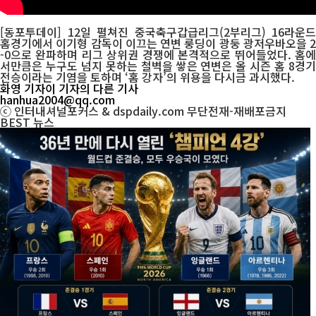
[동포투데이] 12일 펼쳐진 중국축구갑급리그(2부리그) 16라운드
홈경기에서 이기형 감독이 이끄는 연변 룽딩이 광둥 광저우바오을 2
-0으로 완파하며 리그 상위권 경쟁에 본격적으로 뛰어들었다. 홈에
서만큼은 누구도 넘지 못하는 철벽을 쌓은 연변은 올 시즌 홈 8경기
전승이라는 기염을 토하며 ‘홈 강자’의 위용을 다시금 과시했다.
화영 기자
이 기자의 다른 기사
hanhua2004@qq.com
ⓒ 인터내셔널포커스 & dspdaily.com 무단전재-재배포금지
BEST
뉴스