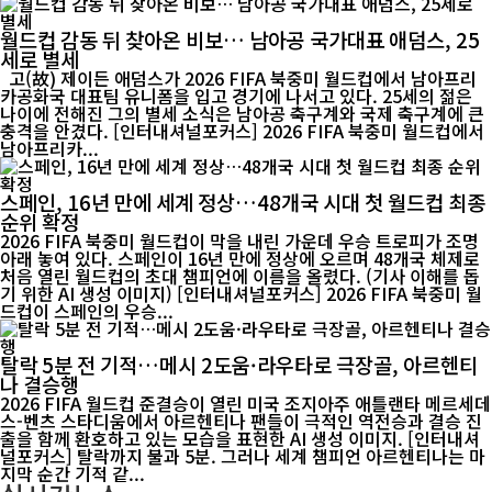
월드컵 감동 뒤 찾아온 비보… 남아공 국가대표 애덤스, 25
세로 별세
고(故) 제이든 애덤스가 2026 FIFA 북중미 월드컵에서 남아프리
카공화국 대표팀 유니폼을 입고 경기에 나서고 있다. 25세의 젊은
나이에 전해진 그의 별세 소식은 남아공 축구계와 국제 축구계에 큰
충격을 안겼다. [인터내셔널포커스] 2026 FIFA 북중미 월드컵에서
남아프리카...
스페인, 16년 만에 세계 정상…48개국 시대 첫 월드컵 최종
순위 확정
2026 FIFA 북중미 월드컵이 막을 내린 가운데 우승 트로피가 조명
아래 놓여 있다. 스페인이 16년 만에 정상에 오르며 48개국 체제로
처음 열린 월드컵의 초대 챔피언에 이름을 올렸다. (기사 이해를 돕
기 위한 AI 생성 이미지) [인터내셔널포커스] 2026 FIFA 북중미 월
드컵이 스페인의 우승...
탈락 5분 전 기적…메시 2도움·라우타로 극장골, 아르헨티
나 결승행
2026 FIFA 월드컵 준결승이 열린 미국 조지아주 애틀랜타 메르세데
스-벤츠 스타디움에서 아르헨티나 팬들이 극적인 역전승과 결승 진
출을 함께 환호하고 있는 모습을 표현한 AI 생성 이미지. [인터내셔
널포커스] 탈락까지 불과 5분. 그러나 세계 챔피언 아르헨티나는 마
지막 순간 기적 같...