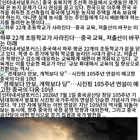
[인터내셔널포커스] 중국 동북지역 조선족 마을에서 오랫동안 제기
돼 온 농지 문제가 다시 관심을 끌고 있다. 한국으로 이주해 한국 국
적을 취득한 조선족들이 중국에 남겨둔 농지와 주택을 계속 보유해
야 하는지, 아니면 실제 농사를 짓는 주민들에게 다시 배분해야 하는
지를 둘러싼 논쟁이다....
하루 22개 초등학교가 사라진다…중국 교육, 저출산이 바꾸
는 미래
[인터내셔널포커스] 중국에서 하루 평균 22개의 초등학교가 문을 닫
고 있다. 학생 수 증가에 맞춰 학교를 늘리던 시대가 끝나고, 저출산
과 학령인구 감소에 대응하는 교육체계 재편이 본격화되고 있다. 교
육계는 이를 단순한 폐교가 아닌 '규모 확대에서 교육의 질 향상으로
전환되는 역사...
"경제보다 안보, 개혁보다 당"…시진핑 105주년 연설이 예
고한 중국의 다음 10년
[인터내셔널포커스] 2026년 7월 1일 중국공산당 창당 105주년 기
념대회에서 발표된 시진핑 국가주석의 연설은 단순한 기념사가 아니
었다. 약 1만 자에 달하는 이번 연설은 지난 105년의 역사를 되돌아
보는 동시에, 향후 중국의 국정 운영 방향과 대외전략, 그리고 중국
공산당이 어떤 방식으로 장기 집권과 국가 발전을 ...