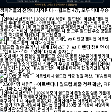
챔피언들의 전쟁이 시작된다…월드컵 4강, 모두 역대 우승
국
[인터내셔널포커스] 2026 FIFA 북중미 월드컵이 마침내 '챔피언
들의 무대'로 압축됐다. 아르헨티나가 12일(한국시간) 스위스를 연
장 혈투 끝에 3-1로 꺾고 준결승 진출을 확정하면서 이번 대회 4강은
프랑스와 스페인, 잉글랜드, 아르헨티나 등 모두 월드컵 우승 경험을
가진 국가들로 채워졌다. 월드컵 준결...
[월드컵 결승 프리뷰] 세계 1위 스페인 vs 디펜딩 챔피언 아
르헨티나…'축구 왕좌' 마지막 승자는?
리오넬 메시가 준결승 잉글랜드전 승리 후 동료 선수들에게 헹가래
를 받으며 환호하고 있다. 아르헨티나는 극적인 역전승으로 2026 FI
FA 월드컵 결승에 진출해 스페인과 우승을 다툰다. /로이터 [인터내
셔널포커스] 2026 FIFA 월드컵이 마침내 마지막 한 경기만을 남겨
두고 있다. 유럽 챔...
"250만 명 서명"…아르헨티나 월드컵 퇴출 청원 확산, FIF
A 편파 논란 재점화
[인터내셔널포커스] 2026 북중미 월드컵이 준결승을 앞둔 가운데
아르헨티나와 국제축구연맹(FIFA)을 둘러싼 편파 판정 논란이 세계
축구계의 최대 이슈로 떠올랐다. 온라인에서는 아르헨티나의 월드
컵 참가 자격을 박탈해야 한다는 청원에 250만 명 이상이 서명하며
논란이 확산되고 있다. 러시아 타스통...