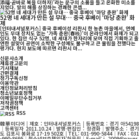
添福·곧바로 복을 더하자)’라는 문구의 소품을 들고 온화한 미소를
지었다. 말의 해를 상징하는 경쾌한 콘셉...
52명 네 세대가 만든 설 무대… 중국 후베이 ‘마당 춘완’ 화
제
[인터내셔널포커스] 중국 후베이성 리촨시 한 농촌 마을에서, 연예
인도 무대 장치도 없는 ‘가족 춘완(春晚)’이 온라인에서 화제가 되고
있다. 한 집안 식구 52명, 네 세대가 한자리에 모여 직접 기획하고 출
연한 설맞이 공연이 소박한 구성에도 불구하고 큰 울림을 전했다는
평가다. 현지 보도에 따르면 리촨시 마...
신문사소개
제휴광고문의
기사제보
간편결제
정기구독신청
이용약관
개인정보처리방침
청소년보호정책
이메일무단수집거부
저작권정책
고객센터
RSS
韓華미디어 | 제호 : 인터내셔널포커스 | 등록번호 : 경기 아54198
│등록일자 2011.10.24│발행·편집인 : 정경화│발행주소 : 경기
도 김포시 봉화로 17-19 502호 | TEL: 031-990-5844│FAX : 031
-990-8695│청소년보호책임자:허을진│E-mail: j_2009@naver.