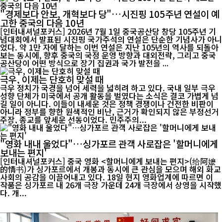
"경제보다 안보, 개혁보다 당"…시진핑 105주년 연설이 예
고한 중국의 다음 10년
[인터내셔널포커스] 2026년 7월 1일 중국공산당 창당 105주년 기
념대회에서 발표된 시진핑 국가주석의 연설은 단순한 기념사가 아니
었다. 약 1만 자에 달하는 이번 연설은 지난 105년의 역사를 되돌아
보는 동시에, 향후 중국의 국정 운영 방향과 대외전략, 그리고 중국
공산당이 어떤 방식으로 장기 집권과 국가 발전을 ...
극우, 이제는 단호히 맞설 때
극우 정치가 국경을 넘어 세력을 넓히려 하고 있다. 국내 일부 극우
성향 단체가 미국에서 공개 활동을 벌였다는 소식은 결코 가볍게 넘
길 일이 아니다. 이들이 내세운 것은 정책 경쟁이나 건전한 비판이
아니라 정부를 향한 원색적인 비난, 근거가 확인되지 않은 부정선거
주장, 종교를 앞세운 선동이었다. 민주주의...
"영화 내내 울었다"…싱가포르 관객 사로잡은 '할머니에게
보내는 편지'
[인터내셔널포커스] 중국 영화 <할머니에게 보내는 편지>(给阿嬷
的情书)가 싱가포르에서 개봉과 동시에 큰 관심을 모으며 해외 화교
사회의 공감을 이끌어내고 있다. 18일 현지 영화업계에 따르면 이
작품은 싱가포르 내 26개 극장 가운데 24개 극장에서 상영을 시작했
다. 개...