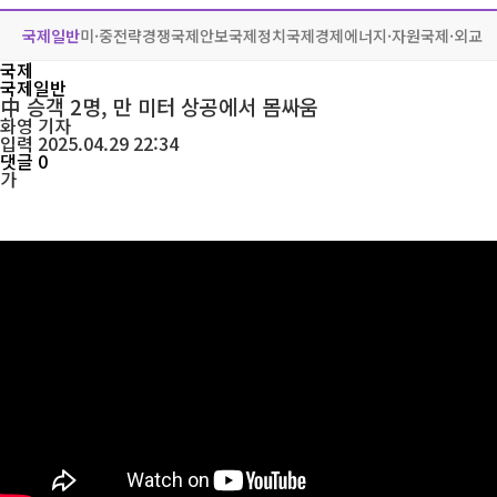
국제일반
미·중전략경쟁
국제안보
국제정치
국제경제
에너지·자원
국제·외교
국제
국제일반
中 승객 2명, 만 미터 상공에서 몸싸움
화영
기자
입력 2025.04.29 22:34
댓글 0
가