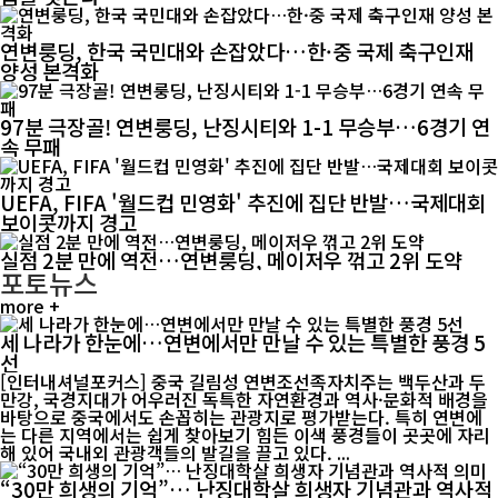
연변룽딩, 한국 국민대와 손잡았다…한·중 국제 축구인재
양성 본격화
97분 극장골! 연변룽딩, 난징시티와 1-1 무승부…6경기 연
속 무패
UEFA, FIFA '월드컵 민영화' 추진에 집단 반발…국제대회
보이콧까지 경고
실점 2분 만에 역전…연변룽딩, 메이저우 꺾고 2위 도약
포토뉴스
more +
세 나라가 한눈에…연변에서만 만날 수 있는 특별한 풍경 5
선
[인터내셔널포커스] 중국 길림성 연변조선족자치주는 백두산과 두
만강, 국경지대가 어우러진 독특한 자연환경과 역사·문화적 배경을
바탕으로 중국에서도 손꼽히는 관광지로 평가받는다. 특히 연변에
는 다른 지역에서는 쉽게 찾아보기 힘든 이색 풍경들이 곳곳에 자리
해 있어 국내외 관광객들의 발길을 끌고 있다. ...
“30만 희생의 기억”… 난징대학살 희생자 기념관과 역사적