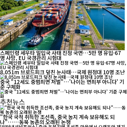
스페인령 세우타 밀입국 사태 진정 국면…5만 명 유입·67
명 사망, EU 국경관리 시험대
8,051m 브로드피크 덮친 눈사태…국제 원정대 10명 조난
중국 "12세도 중범죄면 처벌"…'나이는 면죄부 아니다' 기
준 구체화
추천뉴스
"한국 국적 취득한 조선족, 중국 농지 계속 보유해도 되
나"……동북 농촌의 오래된 논쟁
[인터내셔널포커스] 중국 동북지역 조선족 마을에서 오랫동안 제기