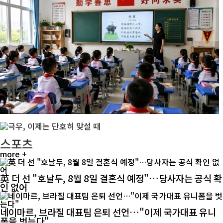
스포츠
more +
英 더 선 "호날두, 8월 8일 결혼식 예정"…당사자는 공식 확
인 없어
네이마르, 브라질 대표팀 은퇴 선언…"이제 국가대표 유니
폼을 벗는다"