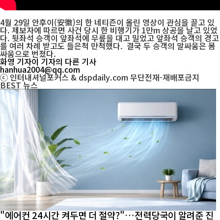
4월 29일 안후이(安徽)의 한 네티즌이 올린 영상이 관심을 끌고 있
다. 제보자에 따르면 사건 당시 한 비행기가 1만m 상공을 날고 있었
다. 뒷좌석 승객이 앞좌석에 무릎을 대고 밀었고 앞좌석 승객의 경고
를 여러 차례 받고도 들은척 만척했다. 결국 두 승객의 말싸움은 몸
싸움으로 번졌다.
화영 기자
이 기자의 다른 기사
hanhua2004@qq.com
ⓒ 인터내셔널포커스 & dspdaily.com 무단전재-재배포금지
BEST
뉴스
"에어컨 24시간 켜두면 더 절약?"…전력당국이 알려준 진