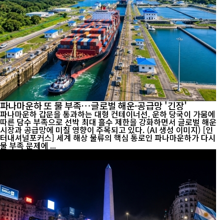
파나마운하 또 물 부족…글로벌 해운·공급망 '긴장'
파나마운하 갑문을 통과하는 대형 컨테이너선. 운하 당국이 가뭄에
따른 담수 부족으로 선박 최대 흘수 제한을 강화하면서 글로벌 해운
시장과 공급망에 미칠 영향이 주목되고 있다. (AI 생성 이미지) [인
터내셔널포커스] 세계 해상 물류의 핵심 통로인 파나마운하가 다시
물 부족 문제에 ...