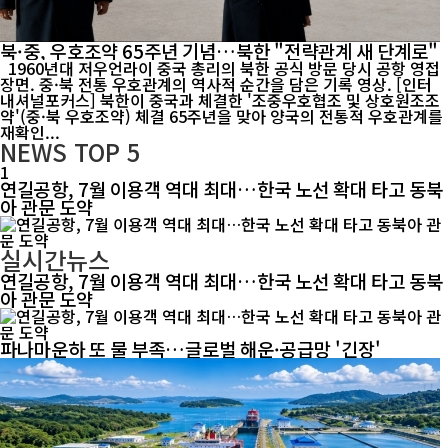
북·중, 우호조약 65주년 기념…북한 "전략관계 새 단계로"
1960년대 저우언라이 중국 총리의 북한 공식 방문 당시 공항 영접
장면. 중·북 전통 우호관계의 역사적 순간을 담은 기록 영상. [인터
내셔널포커스] 북한이 중국과 체결한 '조중우호협조 및 상호원조조
약'(중·북 우호조약) 체결 65주년을 맞아 양국의 전통적 우호관계를
재확인...
NEWS
TOP 5
1
연길공항, 7월 이용객 역대 최대…한국 노선 확대 타고 동북
아 관문 도약
실시간뉴스
연길공항, 7월 이용객 역대 최대…한국 노선 확대 타고 동북
아 관문 도약
파나마운하 또 물 부족…글로벌 해운·공급망 '긴장'