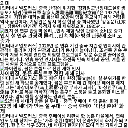
의미
[인터네셔널포커스] 중국 난징에 위치한 ‘침화일군난징대도살희생
동포기념관(侵華日軍南京大屠殺遇難同胞紀念館)’은 1937년 일
본군이 자행한 대학살로 희생된 30만여 명을 추모하기 위해 건립된
역사 공간이다. 기념관은 당시 학살 현장 중 하나였던 ‘강동문(江东
门, 장둥먼) 만인갱’ 유적지 위에 세워졌으며, 1985년...
옌지 설 연휴 관광객 몰려...민속 체험·빙설 관광에 소비도
증가
[인터내셔널포커스] 2026년 설 연휴 기간 중국 지린성 옌지시에 관
광객이 몰리며 지역 관광과 소비가 동시에 늘어났다. 조선족 민속 문
화와 겨울 레저를 결합한 체험형 프로그램이 방문 수요를 끌어올렸
다는 평가다. 연휴 동안 옌지시는 조선족 민속 체험과 공연, 겨울 관
광 시설을 중심으로 관광 프로그램을 ...
차이원징, 붉은 콘셉트로 전한 새해 인사
[인터내셔널포커스] 중국 배우 차이원징(蔡文静)이 설 분위기를 한
껏 살린 새 화보를 공개했다. 붉은 후드티에 긴 웨이브 헤어를 매치
한 그는 ‘마상바오푸(马上暴富·당장 부자가 되자)’, ‘마상톈푸(马上
添福·곧바로 복을 더하자)’라는 문구의 소품을 들고 온화한 미소를
지었다. 말의 해를 상징하는 경쾌한 콘셉...
52명 네 세대가 만든 설 무대… 중국 후베이 ‘마당 춘완’ 화
제
[인터내셔널포커스] 중국 후베이성 리촨시 한 농촌 마을에서, 연예
인도 무대 장치도 없는 ‘가족 춘완(春晚)’이 온라인에서 화제가 되고
있다. 한 집안 식구 52명, 네 세대가 한자리에 모여 직접 기획하고 출