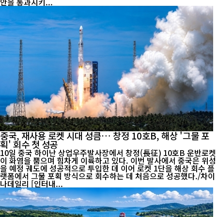
안을 통과시키...
중국, 재사용 로켓 시대 성큼… 창정 10호B, 해상 '그물 포
획' 회수 첫 성공
10일 중국 하이난 상업우주발사장에서 창정(長征) 10호B 운반로켓
이 화염을 뿜으며 힘차게 이륙하고 있다. 이번 발사에서 중국은 위성
을 예정 궤도에 성공적으로 투입한 데 이어 로켓 1단을 해상 회수 플
랫폼에서 그물 포획 방식으로 회수하는 데 처음으로 성공했다./차이
나데일리 [인터내...