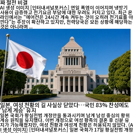
짜 절전 비결
AI 생성 이미지 [인터내셔널포커스] 연일 폭염이 이어지며 냉방기
사용이 급증하고 전기요금 부담에 대한 우려도 커지고 있다. 최근 온
라인에서는 "에어컨은 24시간 계속 켜두는 것이 오히려 전기료를 아
낀다"는 주장이 확산하고 있지만, 전력당국은 모든 상황에 해당하는
것은 아니라며 ...
일본, 여성 천황의 길 사실상 닫았다…국민 83% 찬성에도
'남계 계승' 유지
일본 국회가 황실전범 개정안을 통과시키며 남계 남성 중심의 황위
계승 원칙을 유지했다. 이번 개정으로 여성 황족의 결혼 후 신분 유
지가 가능해졌지만, 여성 천황과 여성계 천황은 허용되지 않았다. (A
I 생성 이미지) [인터내셔널포커스] 일본 국회가 17일 황실전범 개정