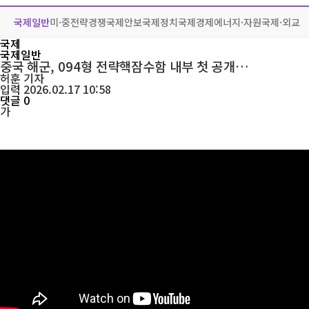
국제일반
미·중전략경쟁
국제안보
국제정치
국제경제
에너지·자원
국제·외교
국제
국제일반
중국 해군, 094형 전략핵잠수함 내부 첫 공개…
허훈
기자
입력 2026.02.17 10:58
댓글 0
가