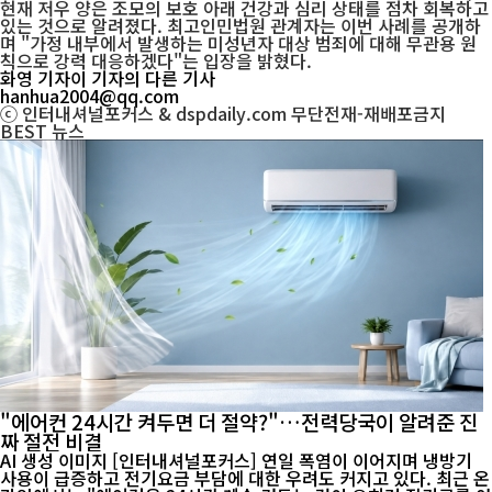
현재 저우 양은 조모의 보호 아래 건강과 심리 상태를 점차 회복하고
있는 것으로 알려졌다. 최고인민법원 관계자는 이번 사례를 공개하
며 "가정 내부에서 발생하는 미성년자 대상 범죄에 대해 무관용 원
칙으로 강력 대응하겠다"는 입장을 밝혔다.
화영 기자
이 기자의 다른 기사
hanhua2004@qq.com
ⓒ 인터내셔널포커스 & dspdaily.com 무단전재-재배포금지
BEST
뉴스
"에어컨 24시간 켜두면 더 절약?"…전력당국이 알려준 진
짜 절전 비결
AI 생성 이미지 [인터내셔널포커스] 연일 폭염이 이어지며 냉방기
사용이 급증하고 전기요금 부담에 대한 우려도 커지고 있다. 최근 온