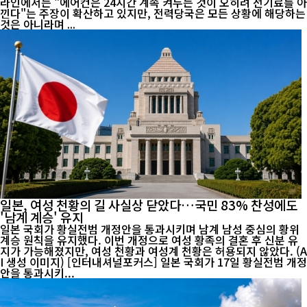
라인에서는 "에어컨은 24시간 계속 켜두는 것이 오히려 전기료를 아
낀다"는 주장이 확산하고 있지만, 전력당국은 모든 상황에 해당하는
것은 아니라며 ...
일본, 여성 천황의 길 사실상 닫았다…국민 83% 찬성에도
'남계 계승' 유지
일본 국회가 황실전범 개정안을 통과시키며 남계 남성 중심의 황위
계승 원칙을 유지했다. 이번 개정으로 여성 황족의 결혼 후 신분 유
지가 가능해졌지만, 여성 천황과 여성계 천황은 허용되지 않았다. (A
I 생성 이미지) [인터내셔널포커스] 일본 국회가 17일 황실전범 개정
안을 통과시키...