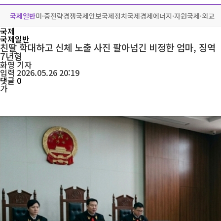
국제일반
미·중전략경쟁
국제안보
국제정치
국제경제
에너지·자원
국제·외교
국제
국제일반
친딸 학대하고 신체 노출 사진 팔아넘긴 비정한 엄마, 징역
7년형
화영
기자
입력 2026.05.26 20:19
댓글 0
가