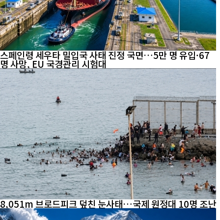
스페인령 세우타 밀입국 사태 진정 국면…5만 명 유입·67
명 사망, EU 국경관리 시험대
8,051m 브로드피크 덮친 눈사태…국제 원정대 10명 조난