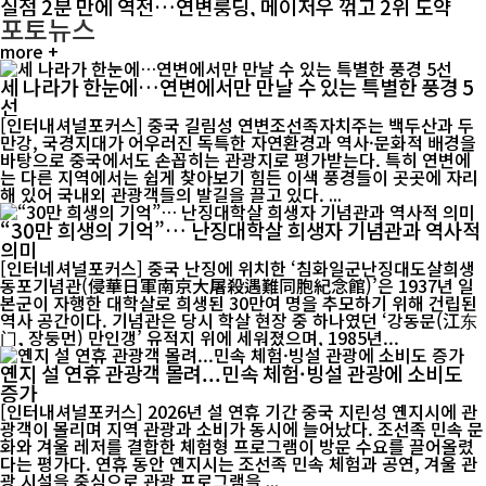
실점 2분 만에 역전…연변룽딩, 메이저우 꺾고 2위 도약
포토뉴스
more +
세 나라가 한눈에…연변에서만 만날 수 있는 특별한 풍경 5
선
[인터내셔널포커스] 중국 길림성 연변조선족자치주는 백두산과 두
만강, 국경지대가 어우러진 독특한 자연환경과 역사·문화적 배경을
바탕으로 중국에서도 손꼽히는 관광지로 평가받는다. 특히 연변에
는 다른 지역에서는 쉽게 찾아보기 힘든 이색 풍경들이 곳곳에 자리
해 있어 국내외 관광객들의 발길을 끌고 있다. ...
“30만 희생의 기억”… 난징대학살 희생자 기념관과 역사적
의미
[인터네셔널포커스] 중국 난징에 위치한 ‘침화일군난징대도살희생
동포기념관(侵華日軍南京大屠殺遇難同胞紀念館)’은 1937년 일
본군이 자행한 대학살로 희생된 30만여 명을 추모하기 위해 건립된
역사 공간이다. 기념관은 당시 학살 현장 중 하나였던 ‘강동문(江东
门, 장둥먼) 만인갱’ 유적지 위에 세워졌으며, 1985년...
옌지 설 연휴 관광객 몰려...민속 체험·빙설 관광에 소비도
증가
[인터내셔널포커스] 2026년 설 연휴 기간 중국 지린성 옌지시에 관
광객이 몰리며 지역 관광과 소비가 동시에 늘어났다. 조선족 민속 문
화와 겨울 레저를 결합한 체험형 프로그램이 방문 수요를 끌어올렸
다는 평가다. 연휴 동안 옌지시는 조선족 민속 체험과 공연, 겨울 관
광 시설을 중심으로 관광 프로그램을 ...