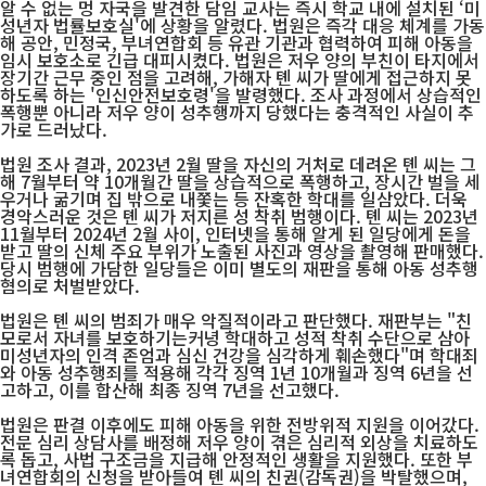
알 수 없는 멍 자국을 발견한 담임 교사는 즉시 학교 내에 설치된 ‘미
성년자 법률보호실'에 상황을 알렸다. 법원은 즉각 대응 체계를 가동
해 공안, 민정국, 부녀연합회 등 유관 기관과 협력하여 피해 아동을
임시 보호소로 긴급 대피시켰다. 법원은 저우 양의 부친이 타지에서
장기간 근무 중인 점을 고려해, 가해자 톈 씨가 딸에게 접근하지 못
하도록 하는 '인신안전보호령'을 발령했다. 조사 과정에서 상습적인
폭행뿐 아니라 저우 양이 성추행까지 당했다는 충격적인 사실이 추
가로 드러났다.
법원 조사 결과, 2023년 2월 딸을 자신의 거처로 데려온 톈 씨는 그
해 7월부터 약 10개월간 딸을 상습적으로 폭행하고, 장시간 벌을 세
우거나 굶기며 집 밖으로 내쫓는 등 잔혹한 학대를 일삼았다. 더욱
경악스러운 것은 톈 씨가 저지른 성 착취 범행이다. 톈 씨는 2023년
11월부터 2024년 2월 사이, 인터넷을 통해 알게 된 일당에게 돈을
받고 딸의 신체 주요 부위가 노출된 사진과 영상을 촬영해 판매했다.
당시 범행에 가담한 일당들은 이미 별도의 재판을 통해 아동 성추행
혐의로 처벌받았다.
법원은 톈 씨의 범죄가 매우 악질적이라고 판단했다. 재판부는 "친
모로서 자녀를 보호하기는커녕 학대하고 성적 착취 수단으로 삼아
미성년자의 인격 존엄과 심신 건강을 심각하게 훼손했다"며 학대죄
와 아동 성추행죄를 적용해 각각 징역 1년 10개월과 징역 6년을 선
고하고, 이를 합산해 최종 징역 7년을 선고했다.
법원은 판결 이후에도 피해 아동을 위한 전방위적 지원을 이어갔다.
전문 심리 상담사를 배정해 저우 양이 겪은 심리적 외상을 치료하도
록 돕고, 사법 구조금을 지급해 안정적인 생활을 지원했다. 또한 부
녀연합회의 신청을 받아들여 톈 씨의 친권(감독권)을 박탈했으며,