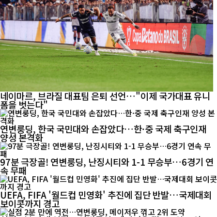
네이마르, 브라질 대표팀 은퇴 선언…"이제 국가대표 유니
폼을 벗는다"
연변룽딩, 한국 국민대와 손잡았다…한·중 국제 축구인재
양성 본격화
97분 극장골! 연변룽딩, 난징시티와 1-1 무승부…6경기 연
속 무패
UEFA, FIFA '월드컵 민영화' 추진에 집단 반발…국제대회
보이콧까지 경고