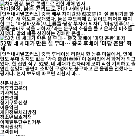
차이원징, 붉은 콘셉트로 전한 새해 인사
[인터내셔널포커스] 중국 배우 차이원징(蔡文静)이 설 분위기를 한
껏 살린 새 화보를 공개했다. 붉은 후드티에 긴 웨이브 헤어를 매치
한 그는 ‘마상바오푸(马上暴富·당장 부자가 되자)’, ‘마상톈푸(马上
添福·곧바로 복을 더하자)’라는 문구의 소품을 들고 온화한 미소를
지었다. 말의 해를 상징하는 경쾌한 콘셉...
52명 네 세대가 만든 설 무대… 중국 후베이 ‘마당 춘완’ 화
제
[인터내셔널포커스] 중국 후베이성 리촨시 한 농촌 마을에서, 연예
인도 무대 장치도 없는 ‘가족 춘완(春晚)’이 온라인에서 화제가 되고
있다. 한 집안 식구 52명, 네 세대가 한자리에 모여 직접 기획하고 출
연한 설맞이 공연이 소박한 구성에도 불구하고 큰 울림을 전했다는
평가다. 현지 보도에 따르면 리촨시 마...
신문사소개
제휴광고문의
기사제보
간편결제
정기구독신청
이용약관
개인정보처리방침
청소년보호정책
이메일무단수집거부
저작권정책
고객센터