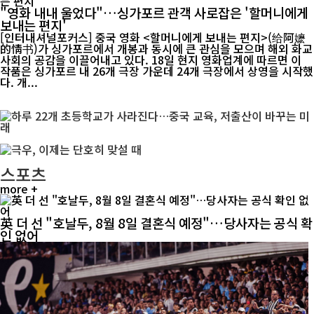
"영화 내내 울었다"…싱가포르 관객 사로잡은 '할머니에게
보내는 편지'
[인터내셔널포커스] 중국 영화 <할머니에게 보내는 편지>(给阿嬷
的情书)가 싱가포르에서 개봉과 동시에 큰 관심을 모으며 해외 화교
사회의 공감을 이끌어내고 있다. 18일 현지 영화업계에 따르면 이
작품은 싱가포르 내 26개 극장 가운데 24개 극장에서 상영을 시작했
다. 개...
스포츠
more +
英 더 선 "호날두, 8월 8일 결혼식 예정"…당사자는 공식 확
인 없어