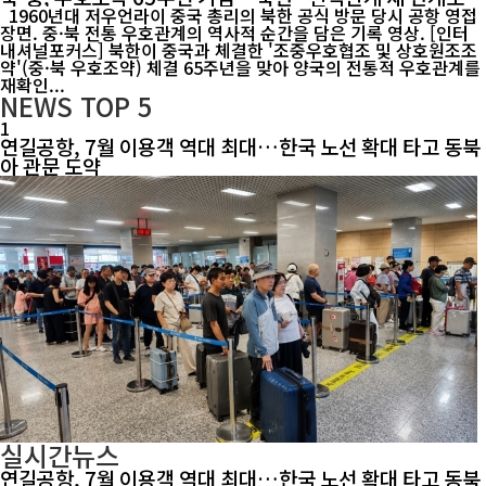
1960년대 저우언라이 중국 총리의 북한 공식 방문 당시 공항 영접
장면. 중·북 전통 우호관계의 역사적 순간을 담은 기록 영상. [인터
내셔널포커스] 북한이 중국과 체결한 '조중우호협조 및 상호원조조
약'(중·북 우호조약) 체결 65주년을 맞아 양국의 전통적 우호관계를
재확인...
NEWS
TOP 5
1
연길공항, 7월 이용객 역대 최대…한국 노선 확대 타고 동북
아 관문 도약
실시간뉴스
연길공항, 7월 이용객 역대 최대…한국 노선 확대 타고 동북