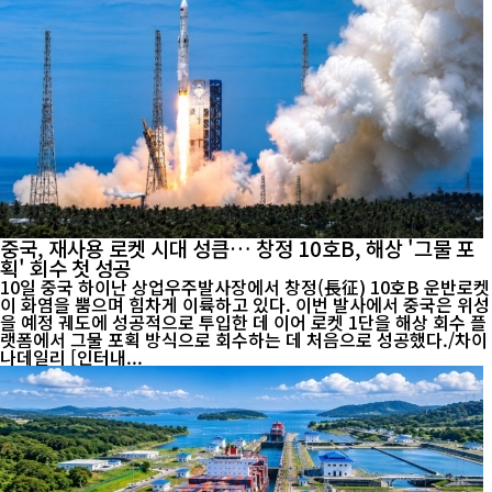
중국, 재사용 로켓 시대 성큼… 창정 10호B, 해상 '그물 포
획' 회수 첫 성공
10일 중국 하이난 상업우주발사장에서 창정(長征) 10호B 운반로켓
이 화염을 뿜으며 힘차게 이륙하고 있다. 이번 발사에서 중국은 위성
을 예정 궤도에 성공적으로 투입한 데 이어 로켓 1단을 해상 회수 플
랫폼에서 그물 포획 방식으로 회수하는 데 처음으로 성공했다./차이
나데일리 [인터내...