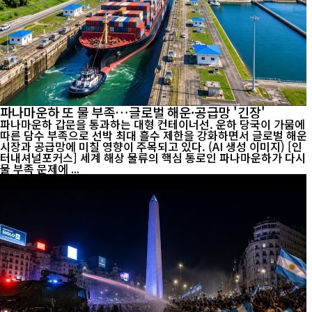
파나마운하 또 물 부족…글로벌 해운·공급망 '긴장'
파나마운하 갑문을 통과하는 대형 컨테이너선. 운하 당국이 가뭄에
따른 담수 부족으로 선박 최대 흘수 제한을 강화하면서 글로벌 해운
시장과 공급망에 미칠 영향이 주목되고 있다. (AI 생성 이미지) [인
터내셔널포커스] 세계 해상 물류의 핵심 통로인 파나마운하가 다시
물 부족 문제에 ...