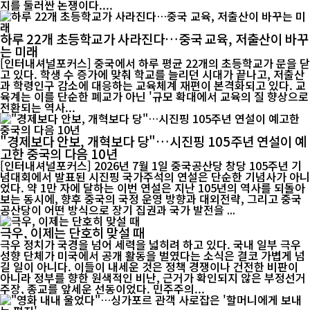
지를 둘러싼 논쟁이다....
하루 22개 초등학교가 사라진다…중국 교육, 저출산이 바꾸
는 미래
[인터내셔널포커스] 중국에서 하루 평균 22개의 초등학교가 문을 닫
고 있다. 학생 수 증가에 맞춰 학교를 늘리던 시대가 끝나고, 저출산
과 학령인구 감소에 대응하는 교육체계 재편이 본격화되고 있다. 교
육계는 이를 단순한 폐교가 아닌 '규모 확대에서 교육의 질 향상으로
전환되는 역사...
"경제보다 안보, 개혁보다 당"…시진핑 105주년 연설이 예
고한 중국의 다음 10년
[인터내셔널포커스] 2026년 7월 1일 중국공산당 창당 105주년 기
념대회에서 발표된 시진핑 국가주석의 연설은 단순한 기념사가 아니
었다. 약 1만 자에 달하는 이번 연설은 지난 105년의 역사를 되돌아
보는 동시에, 향후 중국의 국정 운영 방향과 대외전략, 그리고 중국
공산당이 어떤 방식으로 장기 집권과 국가 발전을 ...
극우, 이제는 단호히 맞설 때
극우 정치가 국경을 넘어 세력을 넓히려 하고 있다. 국내 일부 극우
성향 단체가 미국에서 공개 활동을 벌였다는 소식은 결코 가볍게 넘
길 일이 아니다. 이들이 내세운 것은 정책 경쟁이나 건전한 비판이
아니라 정부를 향한 원색적인 비난, 근거가 확인되지 않은 부정선거
주장, 종교를 앞세운 선동이었다. 민주주의...